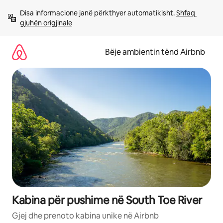
Kalo
Disa informacione janë përkthyer automatikisht. 
Shfaq 
te
gjuhën origjinale
përmbajtja
Bëje ambientin tënd Airbnb
Kabina për pushime në South Toe River
Gjej dhe prenoto kabina unike në Airbnb