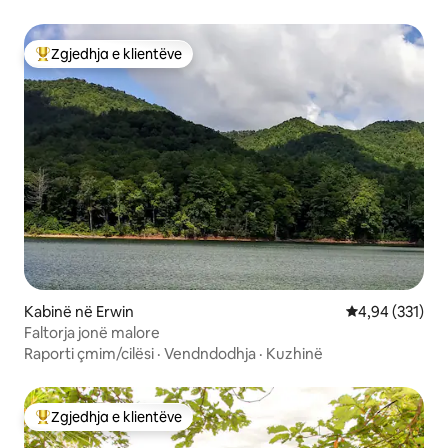
Zgjedhja e klientëve
Më të mirat e zgjedhjeve të klientëve
Kabinë në Erwin
Vlerësimi mesa
4,94 (331)
Faltorja jonë malore
Raporti çmim/cilësi
·
Vendndodhja
·
Kuzhinë
Zgjedhja e klientëve
Më të mirat e zgjedhjeve të klientëve