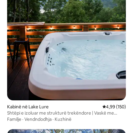
Kabinë në Lake Lure
Vlerësimi mesa
4,99 (150)
Shtëpi e izoluar me strukturë trekëndore | Vaskë me
hidromasazh, projektor, pamje epike
Familje
·
Vendndodhja
·
Kuzhinë