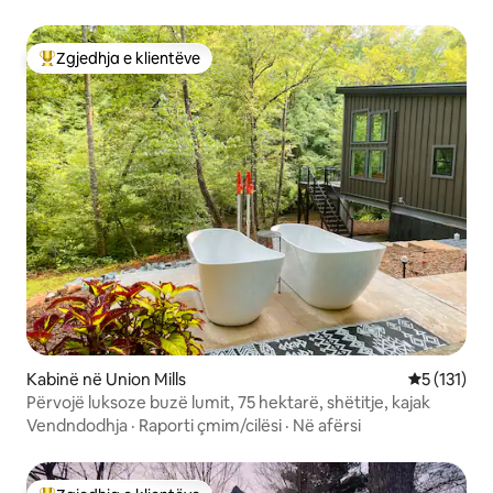
Zgjedhja e klientëve
Më të mirat e zgjedhjeve të klientëve
Kabinë në Union Mills
Vlerësimi m
5 (131)
Përvojë luksoze buzë lumit, 75 hektarë, shëtitje, kajak
Vendndodhja
·
Raporti çmim/cilësi
·
Në afërsi