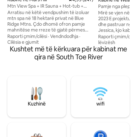
Mtn View Spa + IR Sauna + Hot-tub +
Pamje nga plepi- 
Shtigje + EVSE
me vaskë me hid
Arratisu në këtë vendpushim të izoluar
Mirë se vjen në Po
mtn spa në 18 hektarë privat në Blue
2023 E projektuar, ndërtuar, menaxhuar
Ridge Mtns. Çdo dhomë ofron pamje
dhe pastruar nga pr
mahnitëse me rreze të gjatë përmes
Jessica, kjo kabi
dritareve të mëdha. Eksploro shtigje të
midis pemëve ësht
Raporti çmim/cilësi
·
Vendndodhja
·
Raporti çmim/cilës
pyllëzuara që të çojnë në më shumë
Festo përvjetorin, 
Cilësia e gjumit
lëvizësh
pamje. Pas ekskursionit, çlodhu në
Kushtet më të kërkuara për kabinat me
mjaltit ose rastin 
saunën me rreze infra të kuqe ose zhytu
View Cabin. Më pak se 10 minuta deri në
qira në South Toe River
në vaskën me hidromasazh nën yje. Kjo
qendër të Weaverv
parajsë e rehatshme malore është vendi
deri në Asheville. - Dritare të mëdha -
i përkryer për t 'u çlodhur, për t' u rilidhur
Kuzhinë e komplet
dhe për të kultivuar një ndjenjë të thellë
zjarri me gaz -Vas
mirëqenieje. Ski Hatley Pointe 20 minuta
Eco-friendly IG
Asheville 33 minuta Shtegu Appalachian
@Reynoldsandpopl
14 minuta Mars Hill 17 minuta Burnsville
internetit:
19 minuta
Reynoldsandpoplar
Kuzhinë
wifi