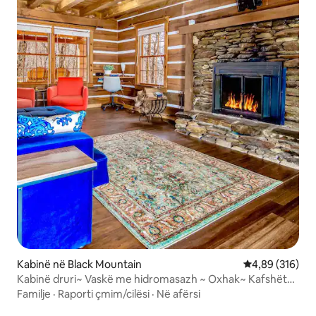
Kabinë në Black Mountain
Vlerësimi mesa
4,89 (316)
Kabinë druri~ Vaskë me hidromasazh ~ Oxhak~ Kafshët
shtëpiake të mirëpritura- WIFI
Familje
·
Raporti çmim/cilësi
·
Në afërsi