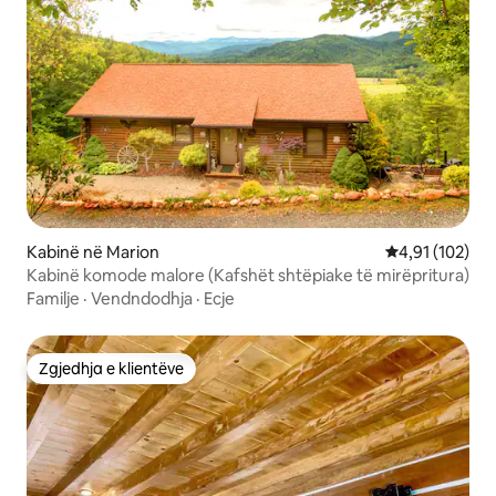
Kabinë në Marion
Vlerësimi mesa
4,91 (102)
Kabinë komode malore (Kafshët shtëpiake të mirëpritura)
Familje
·
Vendndodhja
·
Ecje
Zgjedhja e klientëve
Zgjedhja e klientëve