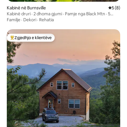
Kabinë në Burnsville
Vlerësimi
5 (8)
Kabinë druri · 2 dhoma gjumi · Pamje nga Black Mtn · 5
vende fjetjeje
Familje
·
Dekori
·
Rehatia
Zgjedhja e klientëve
Më të mirat e zgjedhjeve të klientëve