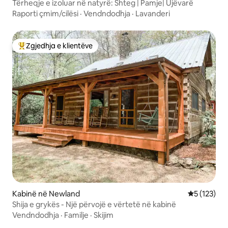
Tërheqje e izoluar në natyrë: Shteg | Pamje| Ujëvarë
Raporti çmim/cilësi
·
Vendndodhja
·
Lavanderi
Zgjedhja e klientëve
Më të mirat e zgjedhjeve të klientëve
Kabinë në Newland
Vlerësimi m
5 (123)
Shija e grykës - Një përvojë e vërtetë në kabinë
Vendndodhja
·
Familje
·
Skijim