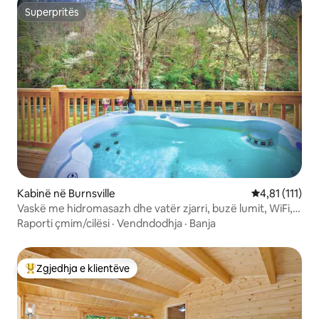
Superpritës
Superpritës
Kabinë në Burnsville
Vlerësimi mes
4,81 (111)
Vaskë me hidromasazh dhe vatër zjarri, buzë lumit, WiFi,
skarë, komode!
Raporti çmim/cilësi
·
Vendndodhja
·
Banja
Zgjedhja e klientëve
Më të mirat e zgjedhjeve të klientëve