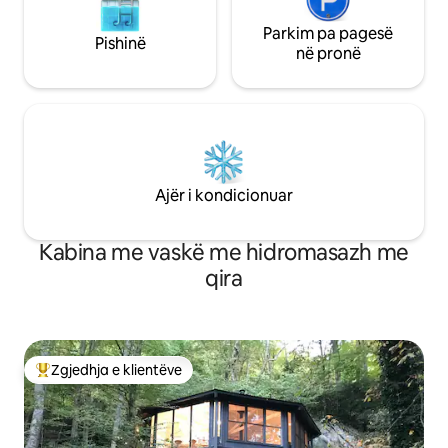
Parkim pa pagesë
Pishinë
në pronë
Ajër i kondicionuar
Kabina me vaskë me hidromasazh me
qira
Zgjedhja e klientëve
Më të mirat e zgjedhjeve të klientëve