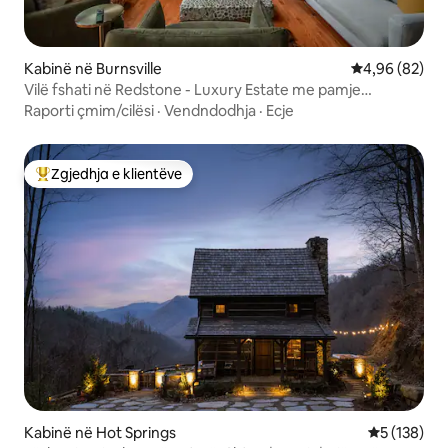
Kabinë në Burnsville
Vlerësimi mes
4,96 (82)
Vilë fshati në Redstone - Luxury Estate me pamje
mahnitëse!
Raporti çmim/cilësi
·
Vendndodhja
·
Ecje
Zgjedhja e klientëve
Më të mirat e zgjedhjeve të klientëve
Kabinë në Hot Springs
Vlerësimi m
5 (138)