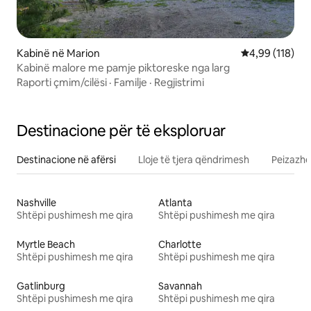
Kabinë në Marion
Vlerësimi mesa
4,99 (118)
Kabinë malore me pamje piktoreske nga larg
Raporti çmim/cilësi
·
Familje
·
Regjistrimi
Destinacione për të eksploruar
Destinacione në afërsi
Lloje të tjera qëndrimesh
Peizazhe
Nashville
Atlanta
Shtëpi pushimesh me qira
Shtëpi pushimesh me qira
Myrtle Beach
Charlotte
Shtëpi pushimesh me qira
Shtëpi pushimesh me qira
Gatlinburg
Savannah
Shtëpi pushimesh me qira
Shtëpi pushimesh me qira