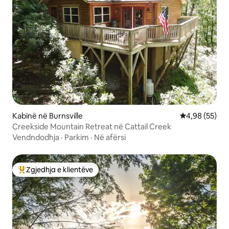
Kabinë në Burnsville
Vlerësimi mes
4,98 (55)
Creekside Mountain Retreat në Cattail Creek
Vendndodhja
·
Parkim
·
Në afërsi
Zgjedhja e klientëve
Më të mirat e zgjedhjeve të klientëve