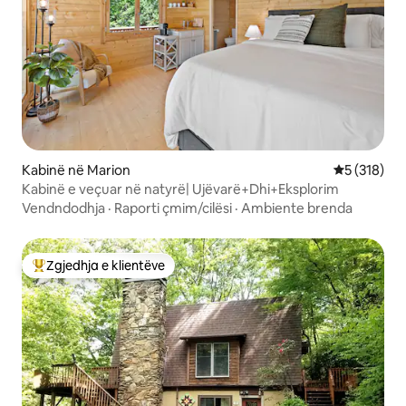
Kabinë në Marion
Vlerësimi m
5 (318)
Kabinë e veçuar në natyrë| Ujëvarë+Dhi+Eksplorim
Vendndodhja
·
Raporti çmim/cilësi
·
Ambiente brenda
Zgjedhja e klientëve
Më të mirat e zgjedhjeve të klientëve