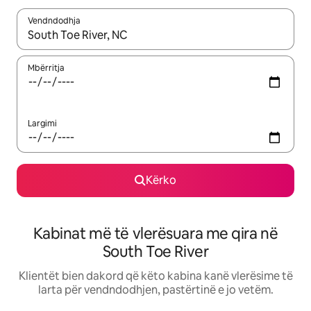
Vendndodhja
Kur rezultatet të jenë të disponueshme, lëviz me butonat e shig
Mbërritja
Largimi
Kërko
Kabinat më të vlerësuara me qira në
South Toe River
Klientët bien dakord që këto kabina kanë vlerësime të
larta për vendndodhjen, pastërtinë e jo vetëm.