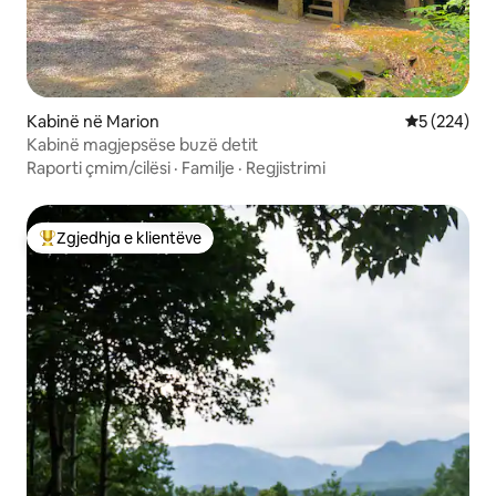
Kabinë në Marion
Vlerësimi m
5 (224)
Kabinë magjepsëse buzë detit
Raporti çmim/cilësi
·
Familje
·
Regjistrimi
Zgjedhja e klientëve
Më të mirat e zgjedhjeve të klientëve