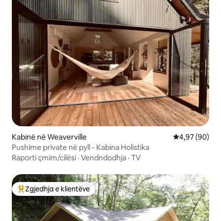
Kabinë në Weaverville
Vlerësimi mes
4,97 (90)
Pushime private në pyll - Kabina Holistika
Raporti çmim/cilësi
·
Vendndodhja
·
TV
Zgjedhja e klientëve
Më të mirat e zgjedhjeve të klientëve