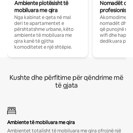
Ambiente plotësisht të
Nomadët dixh
mobiluara me qira
profesionistët
Nga kabinat e qeta në mal
Akomodime të 
deri te apartamentet e
nomadët dhe pr
përshtatshme urbane, këto
që punojnë në 
ambiente të mobiluara me
wifi dhe hapësi
qira kanë të gjitha
dedikuara pune
komoditetet e një shtëpie.
Kushte dhe përfitime për qëndrime më
të gjata
Ambiente të mobiluara me qira
Ambientet totalisht të mobiluara me qira ofrojnë një