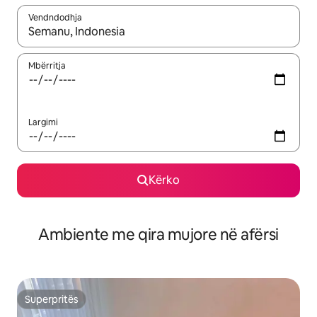
Vendndodhja
Kur rezultatet të jenë të disponueshme, lëviz me butonat e shig
Mbërritja
Largimi
Kërko
Ambiente me qira mujore në afërsi
Superpritës
Superpritës