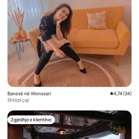
Banesë në Wonosari
Vlerësimi mes
4,74 (34)
Shtëpi çaji
Zgjedhja e klientëve
Zgjedhja e klientëve