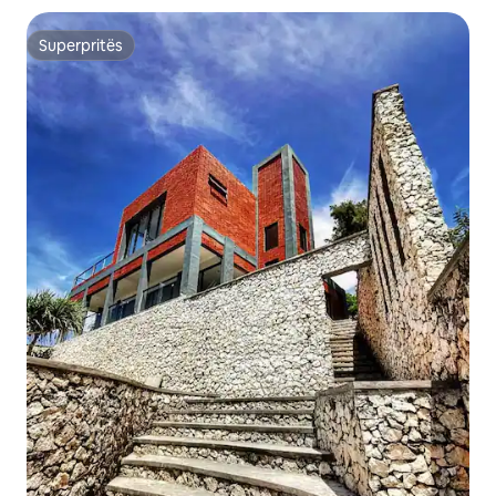
Superpritës
Superpritës