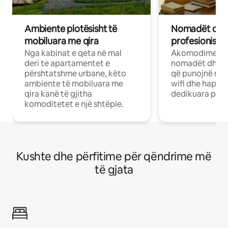
Ambiente plotësisht të
Nomadët dixh
mobiluara me qira
profesionistët
Nga kabinat e qeta në mal
Akomodime të 
deri te apartamentet e
nomadët dhe pr
përshtatshme urbane, këto
që punojnë në 
ambiente të mobiluara me
wifi dhe hapësi
qira kanë të gjitha
dedikuara pune
komoditetet e një shtëpie.
Kushte dhe përfitime për qëndrime më
të gjata