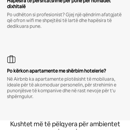
Hapësira të përshtatshme për punë për nomadët
dixhitalë
Po udhëton si profesionist? Gjej një qëndrim afatgjatë
që ofron wifi me shpejtësi të lartë dhe hapësira të
dedikuara pune.
Po kërkon apartamente me shërbim hotelerie?
Në Airbnb ka apartamente plotësisht të mobiluara,
ideale për të akomoduar personelin, për strehimin e
punonjësve të kompanive dhe në rast nevoje për t'u
shpërngulur.
Kushtet më të pëlqyera për ambientet