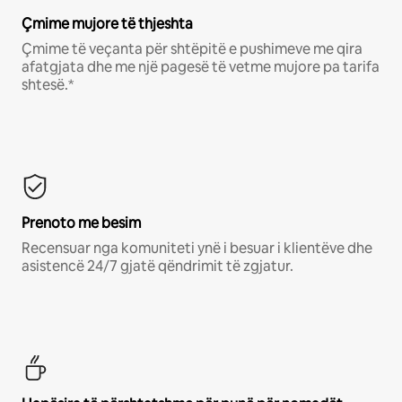
Çmime mujore të thjeshta
Çmime të veçanta për shtëpitë e pushimeve me qira
afatgjata dhe me një pagesë të vetme mujore pa tarifa
shtesë.*
Prenoto me besim
Recensuar nga komuniteti ynë i besuar i klientëve dhe
asistencë 24/7 gjatë qëndrimit të zgjatur.