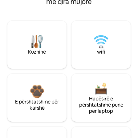
me qira mujore
Kuzhinë
wifi
Hapësirë e
E përshtatshme për
përshtatshme pune
kafshë
për laptop