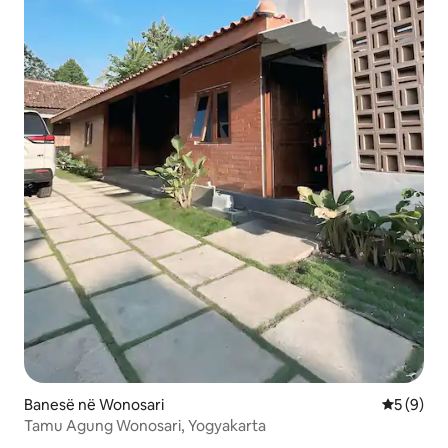
Banesë në Wonosari
Vlerësimi
5 (9)
Tamu Agung Wonosari, Yogyakarta