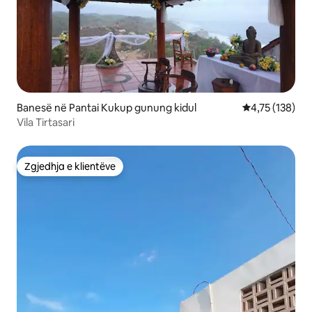
Banesë në Pantai Kukup gunung kidul
Vlerësimi mesa
4,75 (138)
Vila Tirtasari
Zgjedhja e klientëve
Zgjedhja e klientëve