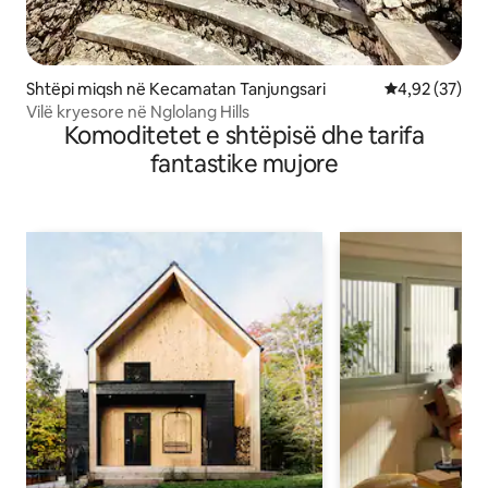
Shtëpi miqsh në Kecamatan Tanjungsari
Vlerësimi mes
4,92 (37)
Vilë kryesore në Nglolang Hills
Komoditetet e shtëpisë dhe tarifa
fantastike mujore