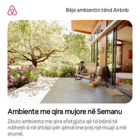
Kalo
te
Bëje ambientin tënd Airbnb
përmbajtja
Ambiente me qira mujore në Semanu
Zbulo ambiente me qira afatgjata që të bëjnë të
ndihesh si në shtëpi për qëndrime prej një muaji a më
shumë.