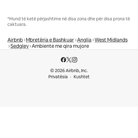
*Mund të ketë përjashtime në disa zona dhe për disa prona të
caktuara.
Airbnb
Mbretëria e Bashkuar
Anglia
West Midlands
Sedgley
Ambiente me qira mujore
© 2026 Airbnb, Inc.
Privatësia
Kushtet