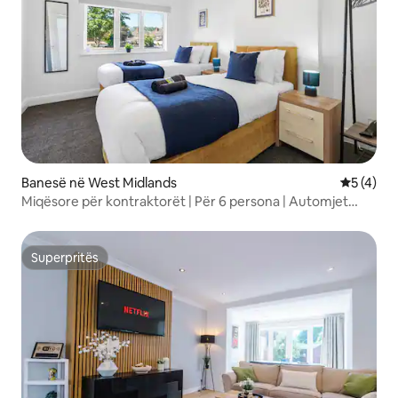
Banesë në West Midlands
Vlerësimi
5 (4)
Miqësore për kontraktorët | Për 6 persona | Automjet
elektrik + Parkim
Superpritës
Superpritës