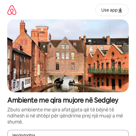
Kalo
te
Use app
përmbajtja
Ambiente me qira mujore në Sedgley
Zbulo ambiente me qira afatgjata që të bëjnë të
ndihesh si në shtëpi për qëndrime prej një muaji a më
shumë.
Vendndodhja