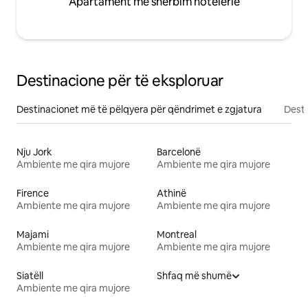
Apartament me shërbim hotelerie
Destinacione për të eksploruar
Destinacionet më të pëlqyera për qëndrimet e zgjatura
Desti
Nju Jork
Barcelonë
Ambiente me qira mujore
Ambiente me qira mujore
Firence
Athinë
Ambiente me qira mujore
Ambiente me qira mujore
Majami
Montreal
Ambiente me qira mujore
Ambiente me qira mujore
Siatëll
Shfaq më shumë
Ambiente me qira mujore