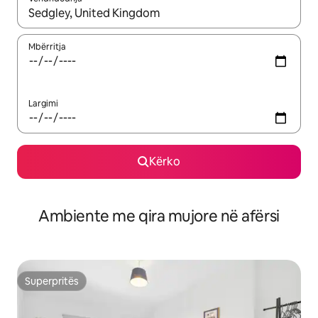
Kur rezultatet të jenë të disponueshme, lëviz me butonat e shig
Mbërritja
Largimi
Kërko
Ambiente me qira mujore në afërsi
Superpritës
Superpritës