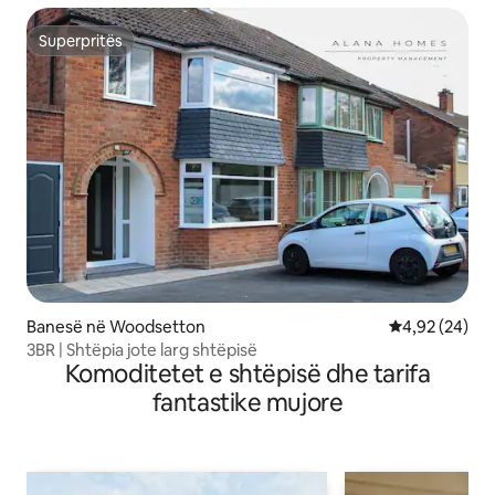
Superpritës
Superpritës
Banesë në Woodsetton
Vlerësimi mes
4,92 (24)
3BR | Shtëpia jote larg shtëpisë
Komoditetet e shtëpisë dhe tarifa
fantastike mujore