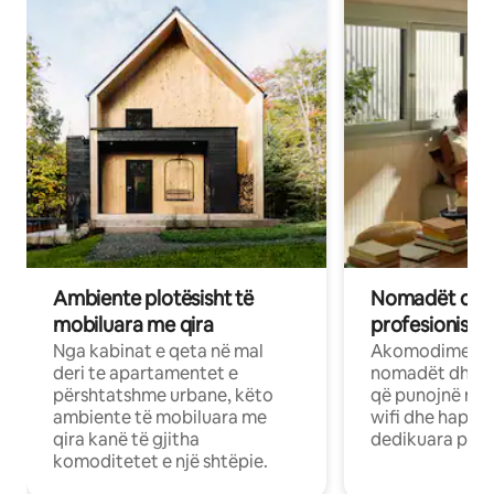
Ambiente plotësisht të
Nomadët dixh
mobiluara me qira
profesionistët
Nga kabinat e qeta në mal
Akomodime të 
deri te apartamentet e
nomadët dhe pr
përshtatshme urbane, këto
që punojnë në 
ambiente të mobiluara me
wifi dhe hapësi
qira kanë të gjitha
dedikuara pune
komoditetet e një shtëpie.