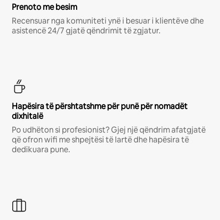
Prenoto me besim
Recensuar nga komuniteti ynë i besuar i klientëve dhe
asistencë 24/7 gjatë qëndrimit të zgjatur.
Hapësira të përshtatshme për punë për nomadët
dixhitalë
Po udhëton si profesionist? Gjej një qëndrim afatgjatë
që ofron wifi me shpejtësi të lartë dhe hapësira të
dedikuara pune.