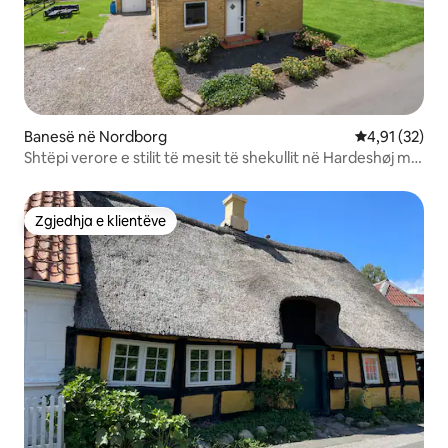
Banesë në Nordborg
Vlerësimi mes
4,91 (32)
Shtëpi verore e stilit të mesit të shekullit në Hardeshøj me
pamje nga oqeani dhe plazhi
Zgjedhja e klientëve
Zgjedhja e klientëve