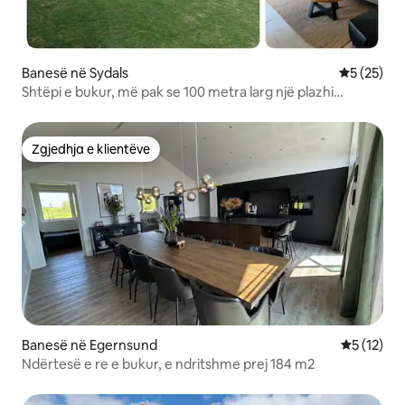
Banesë në Sydals
Vlerësimi 
5 (25)
Shtëpi e bukur, më pak se 100 metra larg një plazhi
fantastik
Zgjedhja e klientëve
Zgjedhja e klientëve
Banesë në Egernsund
Vlerësimi 
5 (12)
Ndërtesë e re e bukur, e ndritshme prej 184 m2