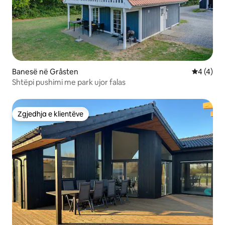
Banesë në Gråsten
Vlerësimi
4 (4)
Shtëpi pushimi me park ujor falas
Zgjedhja e klientëve
Zgjedhja e klientëve