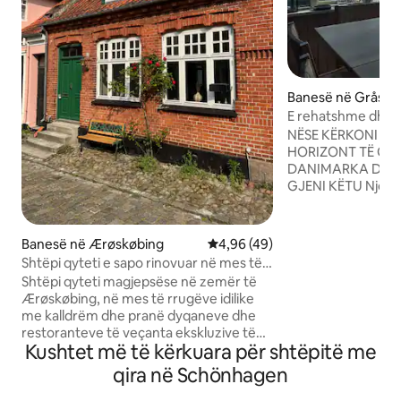
Banesë në Gråste
E rehatshme dhe h
dhoma e ndenjjes 
NËSE KËRKONI QE
HORIZONT TË GJ
DANIMARKA DHE 
GJENI KËTU Një sh
një pamje të përso
Dalsgårde - 5 km. 
i qetë 70 metra ng
Banesë në Ærøskøbing
Vlerësimi mesatar 4,96 nga 5, 
4,96 (49)
Shtëpia e pushimi
Shtëpi qyteti e sapo rinovuar në mes të
Rinkenæs poshtë dr
Ærøskøbing me një kopsht të madh.
Shtëpi qyteti magjepsëse në zemër të
vogël peshkimi me 
Ærøskøbing, në mes të rrugëve idilike
pushimi nga fundi i
me kalldrëm dhe pranë dyqaneve dhe
një plazh të vogël
restoranteve të veçanta ekskluzive të
urë (nga 1.5-30.9)
Kushtet më të kërkuara për shtëpitë me
rehatshme. Bëj një zhytje në mëngjes
pjesërisht e rinovu
pranë qytetit ose plazhit me banjat e
qira në Schönhagen
ricikluara - bazuar
vogla, vetëm 1 km larg. Shtëpia ka tre
vitit 1960.
dhoma dopio me hapësirë të bollshme