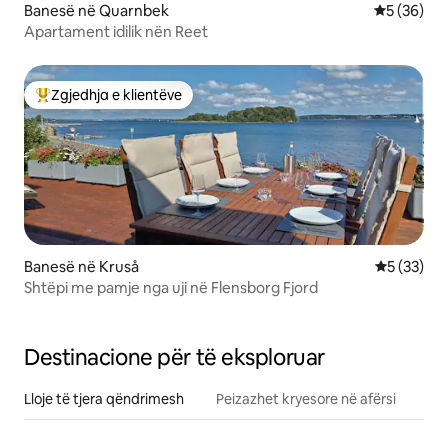
Banesë në Quarnbek
Vlerësimi 
5 (36)
Apartament idilik nën Reet
Zgjedhja e klientëve
Më të mirat e zgjedhjeve të klientëve
Banesë në Kruså
Vlerësimi 
5 (33)
Shtëpi me pamje nga uji në Flensborg Fjord
Destinacione për të eksploruar
Lloje të tjera qëndrimesh
Peizazhet kryesore në afërsi