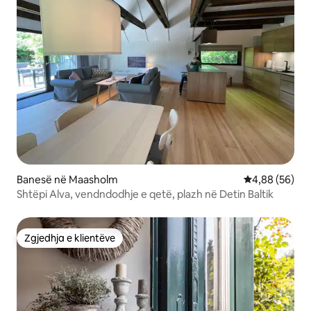
Banesë në Maasholm
Vlerësimi mes
4,88 (56)
Shtëpi Alva, vendndodhje e qetë, plazh në Detin Baltik
Zgjedhja e klientëve
Zgjedhja e klientëve