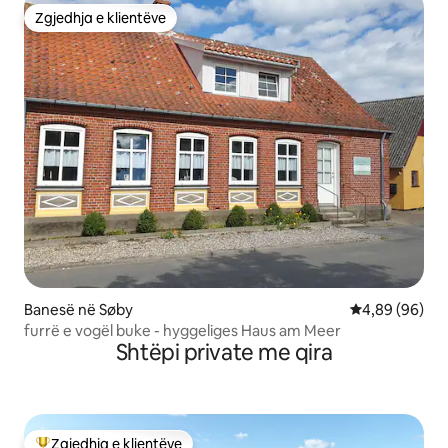
Zgjedhja e klientëve
Zgjedhja e klientëve
Banesë në Søby
Vlerësimi mes
4,89 (96)
furrë e vogël buke - hyggeliges Haus am Meer
Shtëpi private me qira
Zgjedhja e klientëve