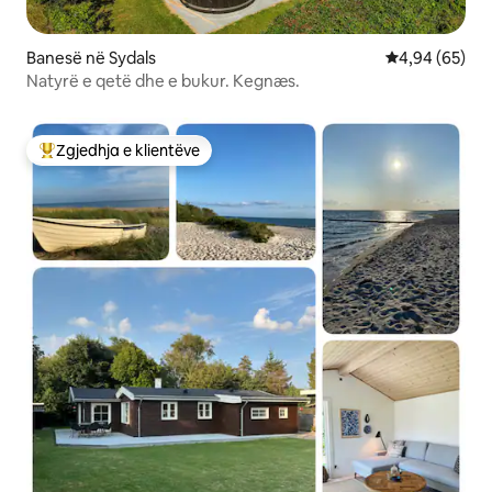
Banesë në Sydals
Vlerësimi mes
4,94 (65)
Natyrë e qetë dhe e bukur. Kegnæs.
Zgjedhja e klientëve
Më të mirat e zgjedhjeve të klientëve