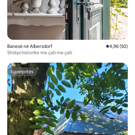
Banesë në Albersdorf
Vlerësimi mes
4,96 (50)
Shtëpi historike me çati me çati
Superpritës
Superpritës