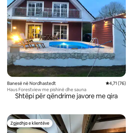
Banesë në Nordhastedt
Vlerësimi mes
4,71 (76)
Haus Forestview me pishinë dhe sauna
Shtëpi për qëndrime javore me qira
Zgjedhja e klientëve
Zgjedhja e klientëve