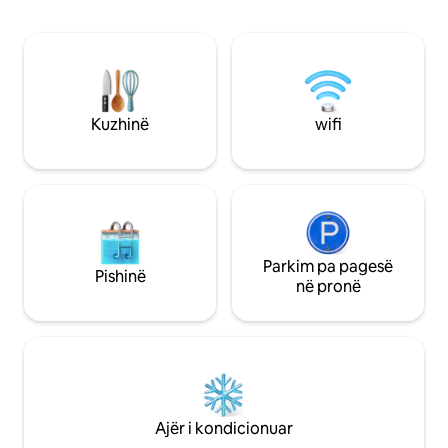
dhe një kopsht të madh prej 500m2 me
trampolinë. Shijo kopshtin, qytetin ose
portin, si dhe një nga plazhet më të mira
me rërë të Danimarkës, të gjitha brenda
distancës së ecjes. Kjo shtëpi e bukur
kombinon rehatinë moderne me
Kuzhinë
wifi
sharmin historik, bazën tënde për një
pushim të paharrueshëm.
Parkim pa pagesë
Pishinë
në pronë
Ajër i kondicionuar