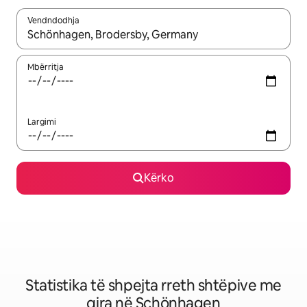
Vendndodhja
Kur rezultatet të jenë të disponueshme, lëviz me butonat e shig
Mbërritja
Largimi
Kërko
Statistika të shpejta rreth shtëpive me
qira në Schönhagen