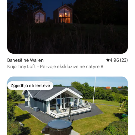
Banesë në Wallen
Vlerësimi mes
4,96 (23)
Krijo Tiny Loft – Përvojë ekskluzive në natyrë B
Zgjedhja e klientëve
Zgjedhja e klientëve