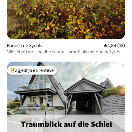
Banesë në Sydals
Vlerësimi mes
4,84 (43)
Vilë fshati me spa dhe sauna – pranë plazhit dhe natyrës.
Zgjedhja e klientëve
Më të mirat e zgjedhjeve të klientëve