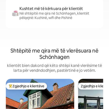
Kushtet më të kërkuara për klientët
Në shtëpitë me qira në Schönhagen, klientët
pëlqejnë: Kuzhinë, wifi dhe Pishinë
Shtëpitë me qira më të vlerësuara në
Schönhagen
klientët bien dakord që këto shtëpi kanë vlerësime të
larta për vendndodhjen, pastërtinë e jo vetëm.
Zgjedhja e klientëve
Zgjedhja e klient
Më të mirat e zgjedhjeve të klientëve
Zgjedhja e klient