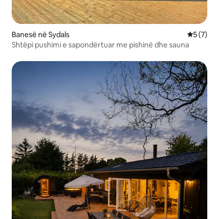
Banesë në Sydals
Vlerësimi
5 (7)
Shtëpi pushimi e sapondërtuar me pishinë dhe sauna