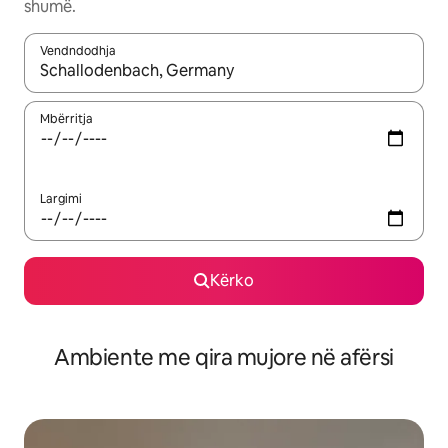
shumë.
Vendndodhja
Kur rezultatet të jenë të disponueshme, lëviz me butonat e shig
Mbërritja
Largimi
Kërko
Ambiente me qira mujore në afërsi