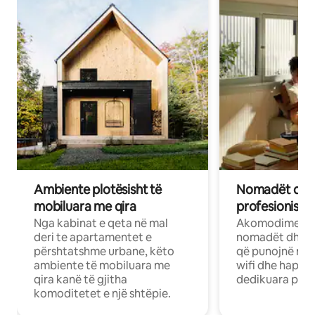
Ambiente plotësisht të
Nomadët dixh
mobiluara me qira
profesionistët
Nga kabinat e qeta në mal
Akomodime të 
deri te apartamentet e
nomadët dhe pr
përshtatshme urbane, këto
që punojnë në 
ambiente të mobiluara me
wifi dhe hapësi
qira kanë të gjitha
dedikuara pune
komoditetet e një shtëpie.