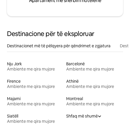
Apartament me shërbim hotelerie
Destinacione për të eksploruar
Destinacionet më të pëlqyera për qëndrimet e zgjatura
Desti
Nju Jork
Barcelonë
Ambiente me qira mujore
Ambiente me qira mujore
Firence
Athinë
Ambiente me qira mujore
Ambiente me qira mujore
Majami
Montreal
Ambiente me qira mujore
Ambiente me qira mujore
Siatëll
Shfaq më shumë
Ambiente me qira mujore