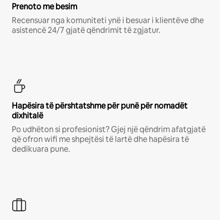
Prenoto me besim
Recensuar nga komuniteti ynë i besuar i klientëve dhe
asistencë 24/7 gjatë qëndrimit të zgjatur.
Hapësira të përshtatshme për punë për nomadët
dixhitalë
Po udhëton si profesionist? Gjej një qëndrim afatgjatë
që ofron wifi me shpejtësi të lartë dhe hapësira të
dedikuara pune.