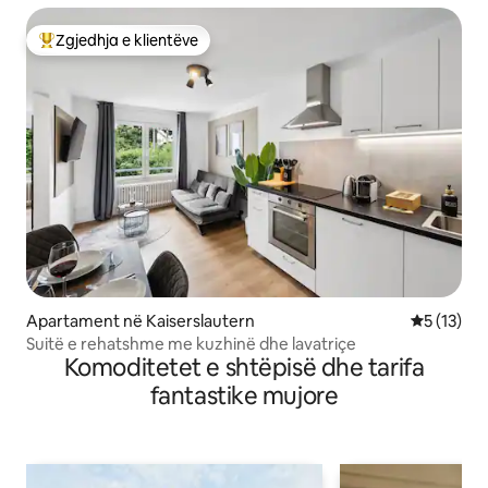
Zgjedhja e klientëve
Më të mirat e zgjedhjeve të klientëve
Apartament në Kaiserslautern
Vlerësimi 
5 (13)
Suitë e rehatshme me kuzhinë dhe lavatriçe
Komoditetet e shtëpisë dhe tarifa
fantastike mujore