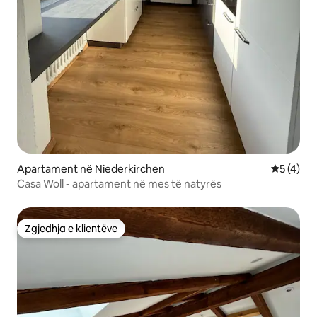
Apartament në Niederkirchen
Vlerësimi
5 (4)
Casa Woll - apartament në mes të natyrës
Zgjedhja e klientëve
Zgjedhja e klientëve