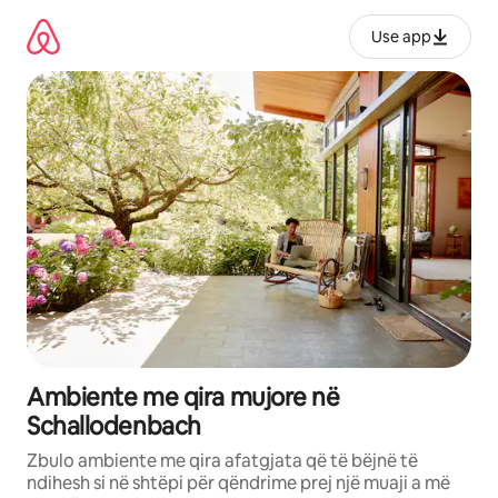
Kalo
te
Use app
përmbajtja
Ambiente me qira mujore në
Schallodenbach
Zbulo ambiente me qira afatgjata që të bëjnë të
ndihesh si në shtëpi për qëndrime prej një muaji a më