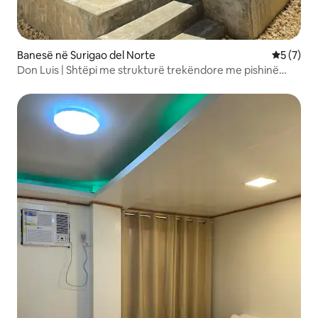
Banesë në Surigao del Norte
Vlerësimi
5 (7)
Don Luis | Shtëpi me strukturë trekëndore me pishinë
private