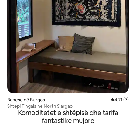
Banesë në Burgos
Vlerësimi me
4,71 (7)
Shtëpi Tingala në North Siargao
Komoditetet e shtëpisë dhe tarifa
fantastike mujore