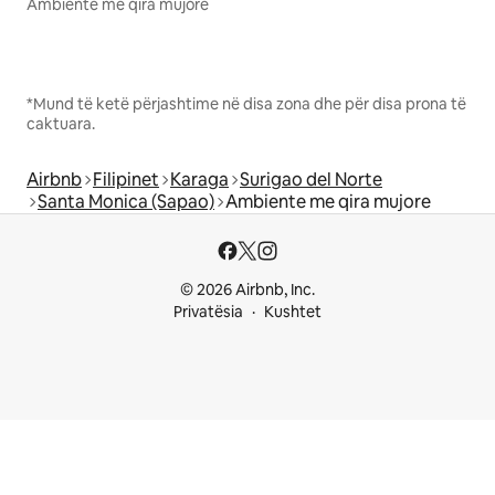
Ambiente me qira mujore
*Mund të ketë përjashtime në disa zona dhe për disa prona të
caktuara.
Airbnb
Filipinet
Karaga
Surigao del Norte
Santa Monica (Sapao)
Ambiente me qira mujore
© 2026 Airbnb, Inc.
Privatësia
Kushtet