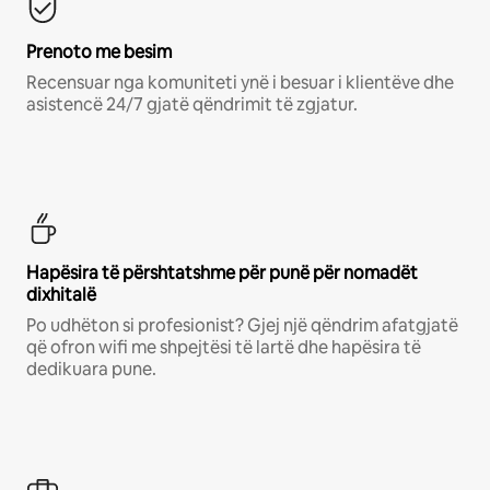
Prenoto me besim
Recensuar nga komuniteti ynë i besuar i klientëve dhe
asistencë 24/7 gjatë qëndrimit të zgjatur.
Hapësira të përshtatshme për punë për nomadët
dixhitalë
Po udhëton si profesionist? Gjej një qëndrim afatgjatë
që ofron wifi me shpejtësi të lartë dhe hapësira të
dedikuara pune.