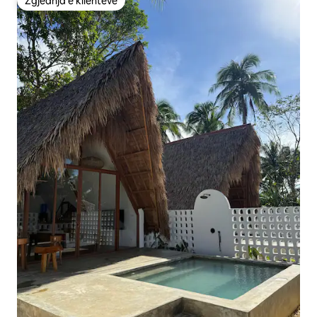
Zgjedhja e klientëve
Zgjedhja e klientëve