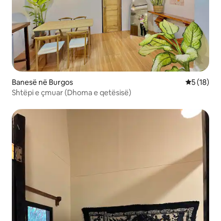
Banesë në Burgos
Vlerësimi 
5 (18)
Shtëpi e çmuar (Dhoma e qetësisë)