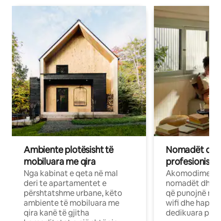
Ambiente plotësisht të
Nomadët dixh
mobiluara me qira
profesionistët
Nga kabinat e qeta në mal
Akomodime të 
deri te apartamentet e
nomadët dhe pr
përshtatshme urbane, këto
që punojnë në 
ambiente të mobiluara me
wifi dhe hapësi
qira kanë të gjitha
dedikuara pune