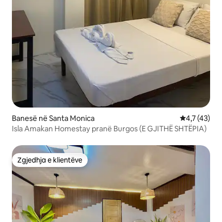
Banesë në Santa Monica
Vlerësimi me
4,7 (43)
Isla Amakan Homestay pranë Burgos (E GJITHË SHTËPIA)
Zgjedhja e klientëve
Zgjedhja e klientëve