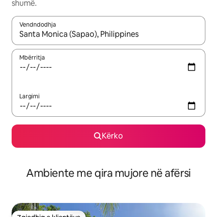
shumë.
Vendndodhja
Kur rezultatet të jenë të disponueshme, lëviz me butonat e shig
Mbërritja
Largimi
Kërko
Ambiente me qira mujore në afërsi