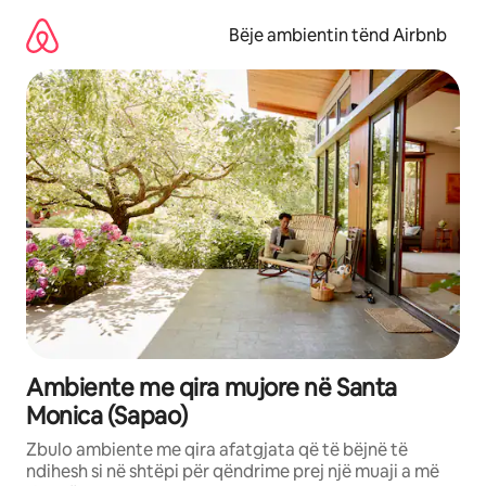
Kalo
te
Bëje ambientin tënd Airbnb
përmbajtja
Ambiente me qira mujore në Santa
Monica (Sapao)
Zbulo ambiente me qira afatgjata që të bëjnë të
ndihesh si në shtëpi për qëndrime prej një muaji a më