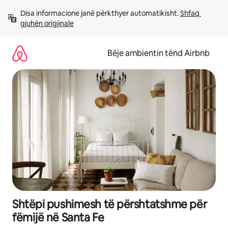
Kalo
Disa informacione janë përkthyer automatikisht. 
Shfaq 
te
gjuhën origjinale
përmbajtja
Bëje ambientin tënd Airbnb
Shtëpi pushimesh të përshtatshme për
fëmijë në Santa Fe