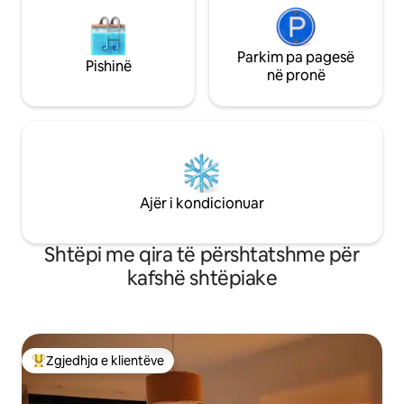
Parkim pa pagesë
Pishinë
në pronë
Ajër i kondicionuar
Shtëpi me qira të përshtatshme për
kafshë shtëpiake
Zgjedhja e klientëve
Më të mirat e zgjedhjeve të klientëve