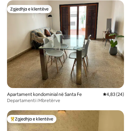
Zgjedhja e klientëve
Zgjedhja e klientëve
Apartament kondominial në Santa Fe
Vlerësimi mes
4,83 (24)
Departamenti i Mbretërve
Zgjedhja e klientëve
Më të mirat e zgjedhjeve të klientëve