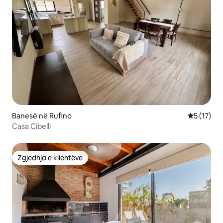
Banesë në Rufino
Vlerësimi 
5 (17)
Casa Cibelli
Zgjedhja e klientëve
Zgjedhja e klientëve