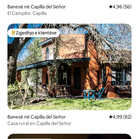
Banesë në Capilla del Señor
Vlerësimi mes
4,96 (56)
El Campito. Capilla
Zgjedhja e klientëve
Më të mirat e zgjedhjeve të klientëve
Banesë në Capilla del Señor
Vlerësimi mes
4,99 (82)
Casa rural en Capilla del Señor