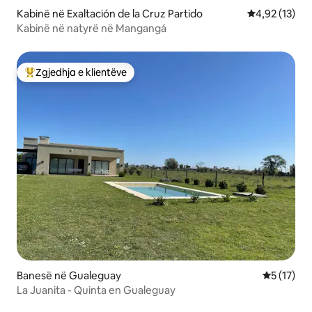
Kabinë në Exaltación de la Cruz Partido
Vlerësimi mes
4,92 (13)
Kabinë në natyrë në Mangangá
Zgjedhja e klientëve
Më të mirat e zgjedhjeve të klientëve
Banesë në Gualeguay
Vlerësimi 
5 (17)
La Juanita - Quinta en Gualeguay