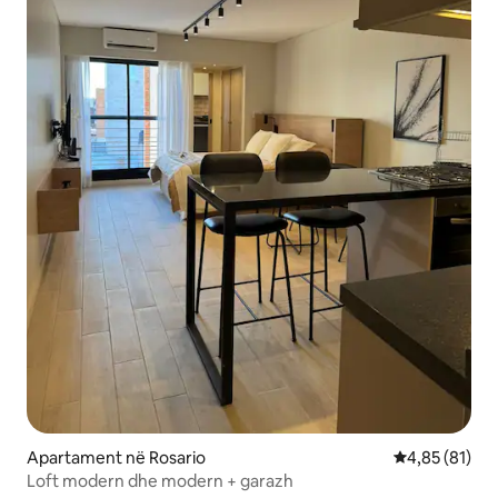
Apartament në Rosario
Vlerësimi mes
4,85 (81)
Loft modern dhe modern + garazh