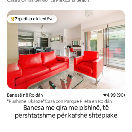
Casa a Orillas del Río "La Mexicana Beach"
Zgjedhja e klientëve
Më të mirat e zgjedhjeve të klientëve
Banesë në Roldán
Vlerësimi mes
4,99 (90)
"Pushime luksoze"Casa con Parque Pileta en Roldán
Banesa me qira me pishinë, të
përshtatshme për kafshë shtëpiake