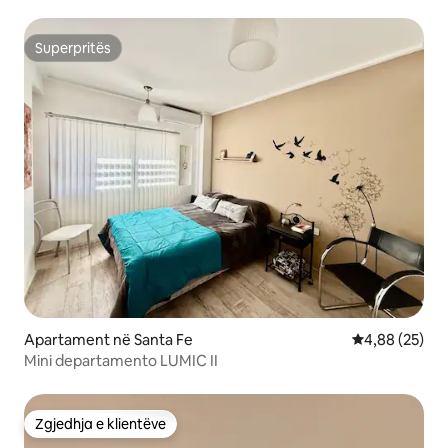
Superpritës
Superpritës
Apartament në Santa Fe
Vlerësimi mes
4,88 (25)
Mini departamento LUMIC II
Zgjedhja e klientëve
Zgjedhja e klientëve