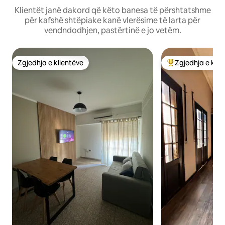
Klientët janë dakord që këto banesa të përshtatshme
për kafshë shtëpiake kanë vlerësime të larta për
vendndodhjen, pastërtinë e jo vetëm.
Zgjedhja e klientëve
Zgjedhja e klie
Zgjedhja e klientëve
Më të mirat e zgj