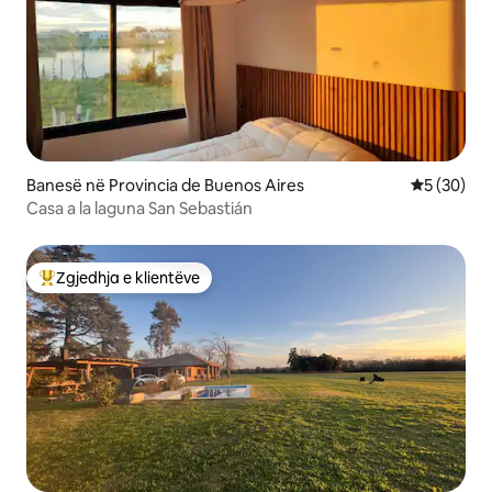
Banesë në Provincia de Buenos Aires
Vlerësimi 
5 (30)
Casa a la laguna San Sebastián
Zgjedhja e klientëve
Më të mirat e zgjedhjeve të klientëve