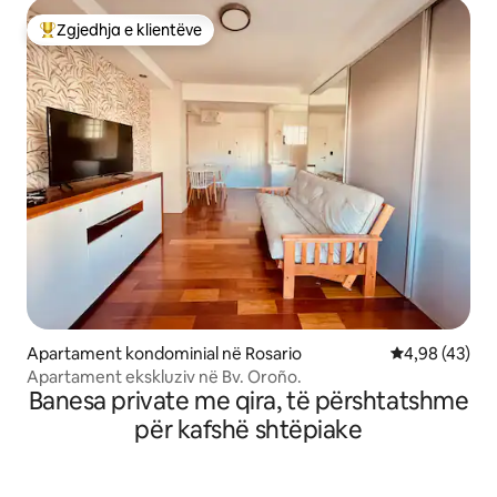
Zgjedhja e klientëve
Më të mirat e zgjedhjeve të klientëve
Apartament kondominial në Rosario
Vlerësimi mes
4,98 (43)
Apartament ekskluziv në Bv. Oroño.
Banesa private me qira, të përshtatshme
për kafshë shtëpiake