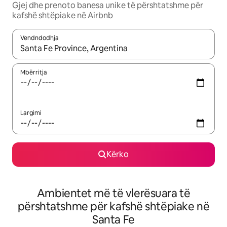
Gjej dhe prenoto banesa unike të përshtatshme për
kafshë shtëpiake në Airbnb
Vendndodhja
Kur rezultatet të jenë të disponueshme, lëviz me butonat e shig
Mbërritja
Largimi
Kërko
Ambientet më të vlerësuara të
përshtatshme për kafshë shtëpiake në
Santa Fe