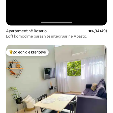
Apartament në Rosario
Vlerësimi mes
4,94 (49)
Loft komod me garazh të integruar në Abasto.
Zgjedhja e klientëve
Më të mirat e zgjedhjeve të klientëve