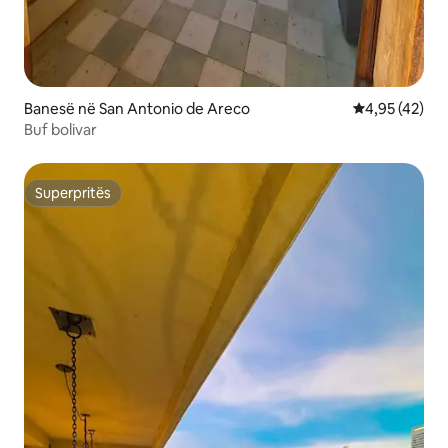
Banesë në San Antonio de Areco
Vlerësimi mes
4,95 (42)
Buf bolivar
Superpritës
Superpritës