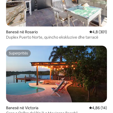
Banesë në Rosario
Vlerësimi mes
4,8 (301)
Duplex Puerto Norte, quincho ekskluzive dhe tarracë
Superpritës
Superpritës
Banesë në Victoria
Vlerësimi mes
4,86 (14)