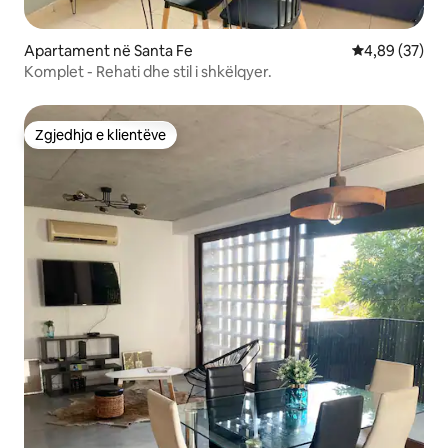
Apartament në Santa Fe
Vlerësimi mes
4,89 (37)
Komplet - Rehati dhe stil i shkëlqyer.
Zgjedhja e klientëve
Zgjedhja e klientëve