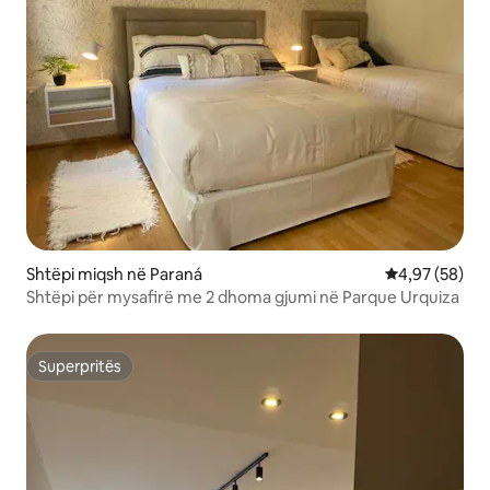
Shtëpi miqsh në Paraná
Vlerësimi mes
4,97 (58)
Shtëpi për mysafirë me 2 dhoma gjumi në Parque Urquiza
Superpritës
Superpritës