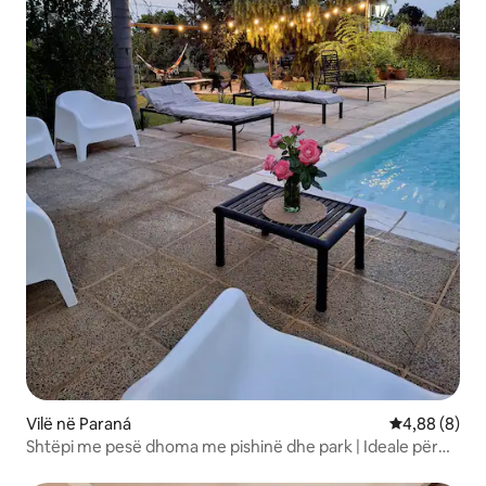
Vilë në Paraná
Vlerësimi me
4,88 (8)
Shtëpi me pesë dhoma me pishinë dhe park | Ideale për
grupe