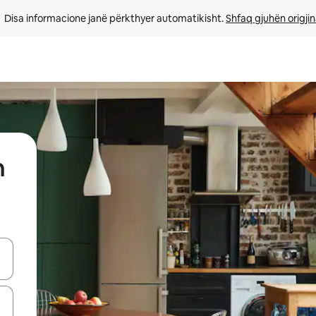
Disa informacione janë përkthyer automatikisht. 
Shfaq gjuhën origjin
n
butonat e shigjetave lart e poshtë ose eksploro duke prekur ose duke l