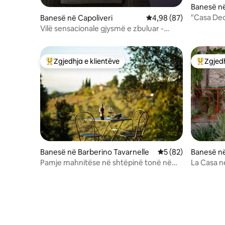
Banesë n
"Casa Dec
Banesë në Capoliveri
Vlerësimi mesatar 4,98
4,98 (87)
Vilë sensacionale gjysmë e zbuluar -
Pamje mahnitëse
Zgjedhja e klientëve
Zgjedh
Më të mirat e zgjedhjeve të klientëve
Më të mi
Banesë në Barberino Tavarnelle
Vlerësimi mesatar 5
5 (82)
Banesë n
Pamje mahnitëse në shtëpinë tonë në
La Casa ne
fshat në Chianti
Borgo