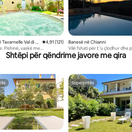
 nga 5, 44 vlerësime
Tavarnelle Val di P
Vlerësimi mesatar 4,91 nga 5, 121 vlerësime
4,91 (121)
Banesë në Chianni
e. Pishinë, vaskë me
Vilë fshati për t 'u çlodhur dhe p
Shtëpi për qëndrime javore me qira
zh, palestër në shtëpi dhe
kënaqur
psht
tës
Superpritës
tës
Superpritës