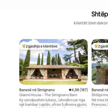
Shtëp
klientët bien dakor
Zgjedhja e klientëve
Zgjedh
Më të mirat e zgjedhjeve të klientëve
Më të mi
Banesë në Simignano
Vlerësimi mesatar 4,98 
4,98 (187)
Banesë në
Gianni House - The Simignano Barn
Shtëpi me
Ky vendpushim luksoz, i shndërruar nga
Në mes të
një hambar i vjetër, ofron 5 dhoma gjumi,
Firences,