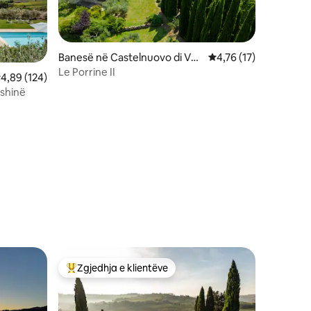
Banesë në Castelnuovo di Val
Vlerësimi mesatar 4,7
4,76 (17)
di Cecina
Le Porrine II
lerësimi mesatar 4,89 nga 5, 124 vlerësime
4,89 (124)
ishinë
Zgjedhja e klientëve
Më të mirat e zgjedhjeve të klientëve