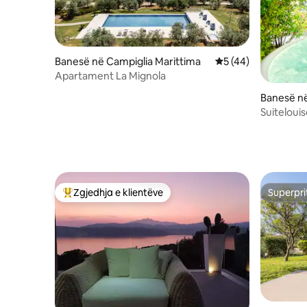
Banesë në Campiglia Marittima
Vlerësimi mesatar 5
5 (44)
Apartament La Mignola
Banesë në 
esa
Suitelouis
hidromasa
pamje/ko
Zgjedhja e klientëve
Superpri
Më të mirat e zgjedhjeve të klientëve
Superpri