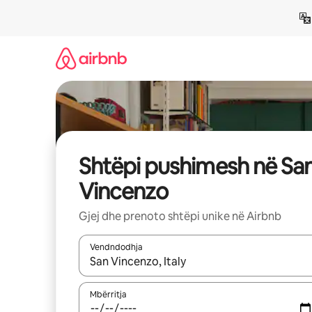
Kalo
te
përmbajtja
Shtëpi pushimesh në Sa
Vincenzo
Gjej dhe prenoto shtëpi unike në Airbnb
Vendndodhja
Kur rezultatet të jenë të disponueshme, lëviz me 
Mbërritja