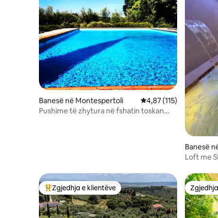
Banesë në Montespertoli
Vlerësimi mesatar 4,87 
4,87 (115)
Pushime të zhytura në fshatin toskan
'Canaiolo'
Banesë në
Loft me S
Zgjedhja e klientëve
Zgjedhja
Më të mirat e zgjedhjeve të klientëve
Zgjedhja