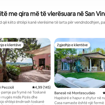
itë me qira më të vlerësuara në San Vi
d që këto shtëpi kanë vlerësime të larta për vendndodhjen, pa
ja e klientëve
Zgjedhja e klientëve
rat e zgjedhjeve të klientëve
Zgjedhja e klientëve
nga 5, 187 vlerësime
 Peccioli
Vlerësimi mesatar 4,99 nga 5, 145 vlerësime
4,99 (145)
 pamje pa frymë në Toskanë
Banesë në Montescudaio
V
 rrugës midis Pizës dhe
Hapësirë e hapur e zhytur në n
 kjo shtëpi ëndrrash toskanë
Casa namaste është një fermë 