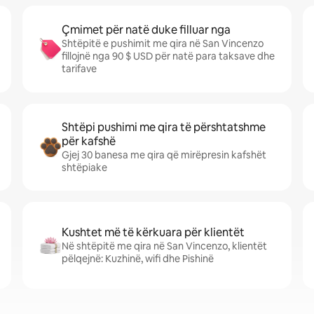
Çmimet për natë duke filluar nga
Shtëpitë e pushimit me qira në San Vincenzo
fillojnë nga 90 $ USD për natë para taksave dhe
tarifave
Shtëpi pushimi me qira të përshtatshme
për kafshë
Gjej 30 banesa me qira që mirëpresin kafshët
shtëpiake
Kushtet më të kërkuara për klientët
Në shtëpitë me qira në San Vincenzo, klientët
pëlqejnë: Kuzhinë, wifi dhe Pishinë