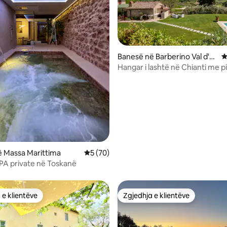
Banesë në Barberino Val d'El
V
sa
Hangar i lashtë në Chianti me p
nga 5, 115 vlerësime
 Massa Marittima
Vlerësimi mesatar 5 nga 5, 70 vlerësime
5 (70)
PA private në Toskanë
 e klientëve
Zgjedhja e klientëve
 e klientëve
Zgjedhja e klientëve