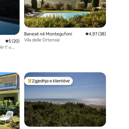
Banesë në Montegufoni
Vlerësimi mesatar 4,9
4,97 (38)
Vila delle Ortensie
Vlerësimi mesatar 5 nga 5, 20 vlerësime
5 (20)
ër t' u
Zgjedhja e klientëve
Më të mirat e zgjedhjeve të klientëve