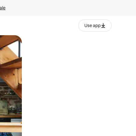
ale
Use app
ëvizur ekranin.