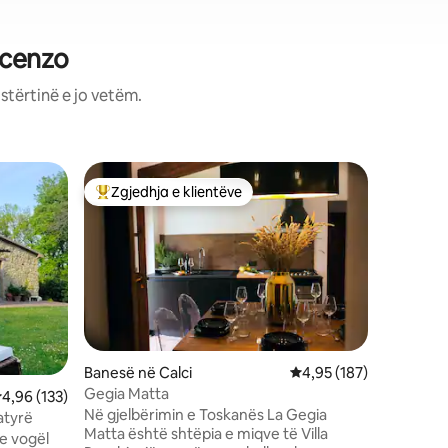
ncenzo
stërtinë e jo vetëm.
Banesë n
Zgjedhja e klientëve
Zgjed
Më të mirat e zgjedhjeve të klientëve
Më të mi
[Relakso
A/C dhe 
Eleganca
këtë apa
persona,
qetë të 
plazhi, of
kondicion
kopsht p
dhe parki
Banesë në Calci
Vlerësimi mesatar 4,95
4,95 (187)
përkryer 
Gegia Matta
lerësimi mesatar 4,96 nga 5, 133 vlerësime
4,96 (133)
që kërkoj
Në gjelbërimin e Toskanës La Gegia
shkurtër 
atyrë
Matta është shtëpia e miqve të Villa
për të ek
e vogël