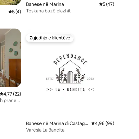
Banesë në Marina
Vlerësimi mesatar 
5 (47)
Toskana buzë plazhit
Vlerësimi mesatar 5 nga 5, 4 vlerësime
5 (4)
Zgjedhja e klientëve
Zgjedhja e klientëve
Vlerësimi mesatar 4,77 nga 5, 22 vlerësime
4,77 (22)
dh pranë
Banesë në Marina di Castagn
Vlerësimi mesatar 4,9
4,96 (99)
eto Carducci
Varësia La Bandita