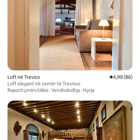
Loft në Trevizo
Vlerësimi mes
4,99 (86)
Loft elegant në zemër të Trevisos
Raporti çmim/cilësi
·
Vendndodhja
·
Hyrja