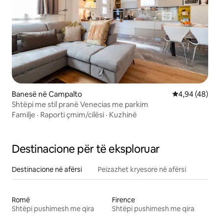
Banesë në Campalto
Vlerësimi mes
4,94 (48)
Shtëpi me stil pranë Venecias me parkim
Familje
·
Raporti çmim/cilësi
·
Kuzhinë
Destinacione për të eksploruar
Destinacione në afërsi
Peizazhet kryesore në afërsi
Romë
Firence
Shtëpi pushimesh me qira
Shtëpi pushimesh me qira