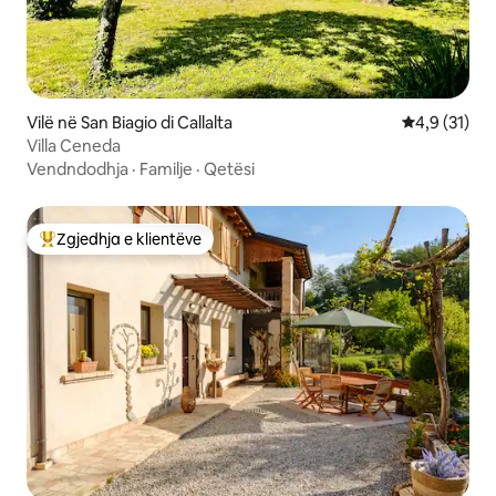
Vilë në San Biagio di Callalta
Vlerësimi me
4,9 (31)
Villa Ceneda
Vendndodhja
·
Familje
·
Qetësi
Zgjedhja e klientëve
Më të mirat e zgjedhjeve të klientëve