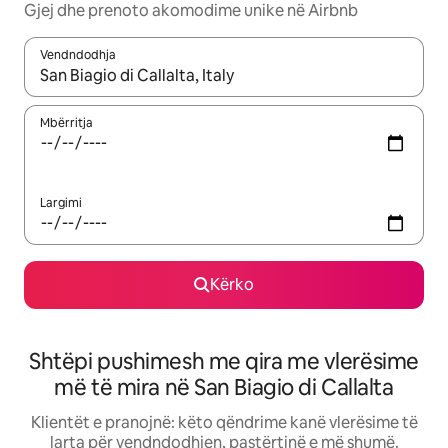
Gjej dhe prenoto akomodime unike në Airbnb
Vendndodhja
Kur rezultatet të jenë të disponueshme, lëviz me butonat e shig
Mbërritja
Largimi
Kërko
Shtëpi pushimesh me qira me vlerësime
më të mira në San Biagio di Callalta
Klientët e pranojnë: këto qëndrime kanë vlerësime të
larta për vendndodhjen, pastërtinë e më shumë.