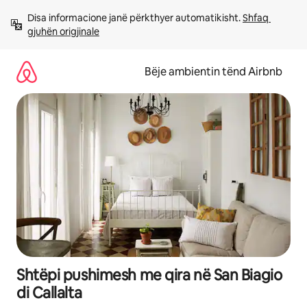
Kalo
Disa informacione janë përkthyer automatikisht. 
Shfaq 
te
gjuhën origjinale
përmbajtja
Bëje ambientin tënd Airbnb
Shtëpi pushimesh me qira në San Biagio
di Callalta