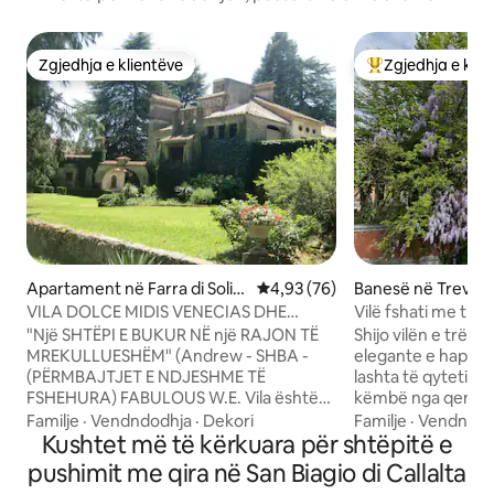
Zgjedhja e klientëve
Zgjedhja e klie
Zgjedhja e klientëve
Më të mirat e zgj
Apartament në Farra di Solig
Vlerësimi mesatar 4,93 nga 5, 
4,93 (76)
Banesë në Trevizo
o
VILA DOLCE MIDIS VENECIAS DHE
Vilë fshati me trë
DOLOMITEVE "ZONA LICENSCO"
parkim falas]
"Një SHTËPI E BUKUR NË një RAJON TË
Shijo vilën e trënd
MREKULLUESHËM" (Andrew - SHBA -
elegante e hapur 
(PËRMBAJTJET E NDJESHME TË
lashta të qytetit.
FSHEHURA) FABULOUS W.E. Vila është
këmbë nga qendra 
fantastike .... restaurim perfekt, detaje
Hyrje private, pra
Familje
·
Vendndodhja
·
Dekori
Familje
·
Vendndod
fantastike dhe mobilje të vjetra (Giulio -
Kushtet më të kërkuara për shtëpitë e
pronarëve, por me 
AUS - (PËRMBAJTJA E NDJESHME E
Kopsht dhe serë pë
pushimit me qira në San Biagio di Callalta
FSHEHUR) E BUKUR!!! Shtëpi ëndrrash
të ngrënë/darkuar 