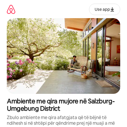
Kalo
te
Use app
përmbajtja
Ambiente me qira mujore në Salzburg-
Umgebung District
Zbulo ambiente me qira afatgjata që të bëjnë të
ndihesh si në shtëpi për qëndrime prej një muaji a më