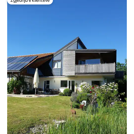
Zgjedhja e klientëve
Zgjedhja e klientëve