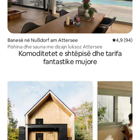
Banesë në Nußdorf am Attersee
Vlerësimi me
4,9 (94)
Pishina dhe sauna me dizajn luksoz Attersee
Komoditetet e shtëpisë dhe tarifa
fantastike mujore