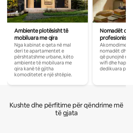
Ambiente plotësisht të
Nomadët dixh
mobiluara me qira
profesionistët
Nga kabinat e qeta në mal
Akomodime të 
deri te apartamentet e
nomadët dhe pr
përshtatshme urbane, këto
që punojnë në 
ambiente të mobiluara me
wifi dhe hapësi
qira kanë të gjitha
dedikuara pune
komoditetet e një shtëpie.
Kushte dhe përfitime për qëndrime më
të gjata