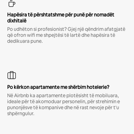
Hapësira të përshtatshme për punë për nomadët
dixhitalë
Po udhëton si profesionist? Gjej një qëndrim afatgjatë
që ofron wifi me shpejtësi të lartë dhe hapësira të
dedikuara pune.
Po kërkon apartamente me shërbim hotelerie?
Në Airbnb ka apartamente plotësisht të mobiluara,
ideale për të akomoduar personelin, për strehimin e
punonjësve të kompanive dhe në rast nevoje për t'u
shpërngulur.