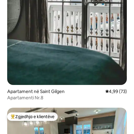
Apartament në Saint Gilgen
Vlerësimi mes
4,99 (73)
Apartamenti Nr.8
Zgjedhja e klientëve
Më të mirat e zgjedhjeve të klientëve