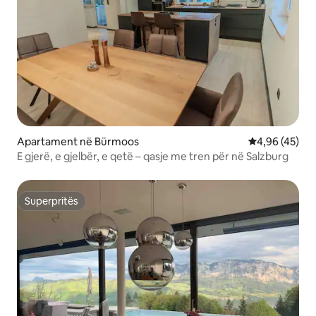
Apartament në Bürmoos
Vlerësimi mes
4,96 (45)
E gjerë, e gjelbër, e qetë – qasje me tren për në Salzburg
Superpritës
Superpritës