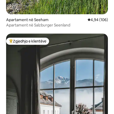
Apartament në Seeham
Vlerësimi mesa
4,94 (106)
Apartament në Salzburger Seenland
Zgjedhja e klientëve
Më të mirat e zgjedhjeve të klientëve