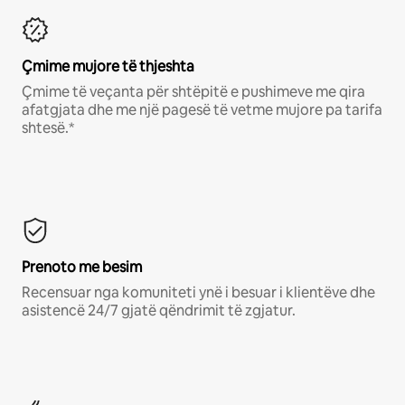
Çmime mujore të thjeshta
Çmime të veçanta për shtëpitë e pushimeve me qira
afatgjata dhe me një pagesë të vetme mujore pa tarifa
shtesë.*
Prenoto me besim
Recensuar nga komuniteti ynë i besuar i klientëve dhe
asistencë 24/7 gjatë qëndrimit të zgjatur.