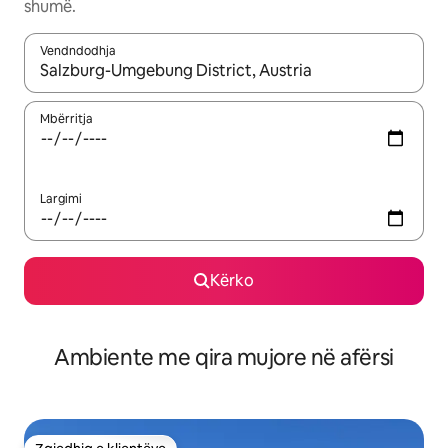
shumë.
Vendndodhja
Kur rezultatet të jenë të disponueshme, lëviz me butonat e shig
Mbërritja
Largimi
Kërko
Ambiente me qira mujore në afërsi