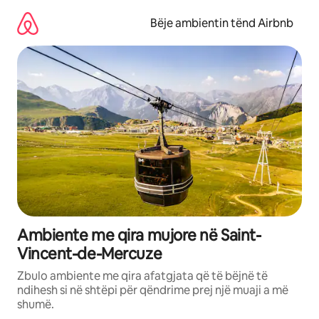
Kalo
te
Bëje ambientin tënd Airbnb
përmbajtja
Ambiente me qira mujore në Saint-
Vincent-de-Mercuze
Zbulo ambiente me qira afatgjata që të bëjnë të
ndihesh si në shtëpi për qëndrime prej një muaji a më
shumë.