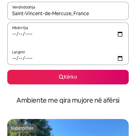
Vendndodhja
Kur rezultatet të jenë të disponueshme, lëviz me butonat e shig
Mbërritja
Largimi
Kërko
Ambiente me qira mujore në afërsi
Superpritës
Superpritës