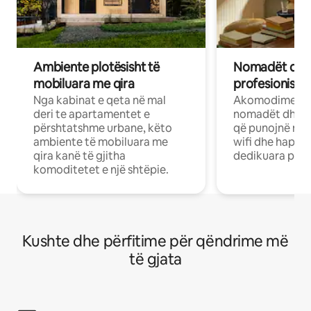
Ambiente plotësisht të
Nomadët dixh
mobiluara me qira
profesionistët
Nga kabinat e qeta në mal
Akomodime të 
deri te apartamentet e
nomadët dhe pr
përshtatshme urbane, këto
që punojnë në 
ambiente të mobiluara me
wifi dhe hapësi
qira kanë të gjitha
dedikuara pune
komoditetet e një shtëpie.
Kushte dhe përfitime për qëndrime më
të gjata