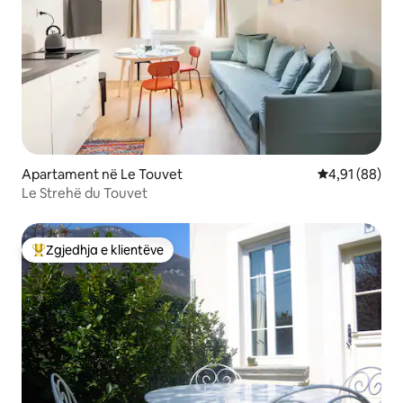
Apartament në Le Touvet
Vlerësimi mes
4,91 (88)
Le Strehë du Touvet
Zgjedhja e klientëve
Më të mirat e zgjedhjeve të klientëve