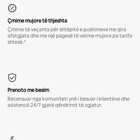
Çmime mujore të thjeshta
Çmime të veçanta për shtëpitë e pushimeve me qira
afatgjata dhe me një pagesë të vetme mujore pa tarifa
shtesë.*
Prenoto me besim
Recensuar nga komuniteti ynë i besuar i klientëve dhe
asistencë 24/7 gjatë qëndrimit të zgjatur.