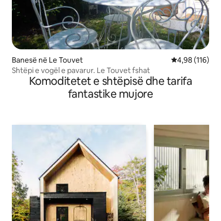
Banesë në Le Touvet
Vlerësimi mesa
4,98 (116)
Shtëpi e vogël e pavarur. Le Touvet fshat
Komoditetet e shtëpisë dhe tarifa
fantastike mujore