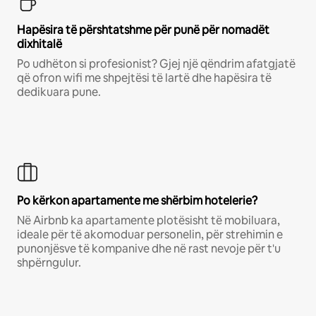
Hapësira të përshtatshme për punë për nomadët
dixhitalë
Po udhëton si profesionist? Gjej një qëndrim afatgjatë
që ofron wifi me shpejtësi të lartë dhe hapësira të
dedikuara pune.
Po kërkon apartamente me shërbim hotelerie?
Në Airbnb ka apartamente plotësisht të mobiluara,
ideale për të akomoduar personelin, për strehimin e
punonjësve të kompanive dhe në rast nevoje për t'u
shpërngulur.