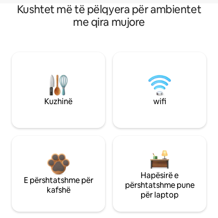
Kushtet më të pëlqyera për ambientet
me qira mujore
Kuzhinë
wifi
Hapësirë e
E përshtatshme për
përshtatshme pune
kafshë
për laptop