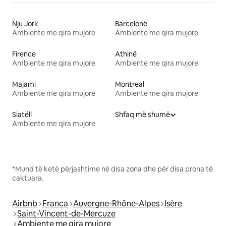
Nju Jork
Barcelonë
Ambiente me qira mujore
Ambiente me qira mujore
Firence
Athinë
Ambiente me qira mujore
Ambiente me qira mujore
Majami
Montreal
Ambiente me qira mujore
Ambiente me qira mujore
Siatëll
Shfaq më shumë
Ambiente me qira mujore
*Mund të ketë përjashtime në disa zona dhe për disa prona të
caktuara.
Airbnb
Franca
Auvergne-Rhône-Alpes
Isère
Saint-Vincent-de-Mercuze
Ambiente me qira mujore