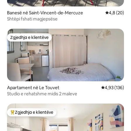
Banesë në Saint-Vincent-de-Mercuze
Vlerësimi me
4,8 (20)
Shtëpi fshati magjepsëse
Zgjedhja e klientëve
Zgjedhja e klientëve
Apartament në Le Touvet
Vlerësimi mesa
4,93 (136)
Studio e rehatshme midis 2 maleve
Zgjedhja e klientëve
Më të mirat e zgjedhjeve të klientëve