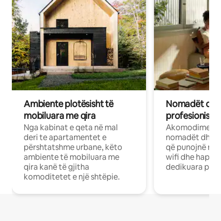
Ambiente plotësisht të
Nomadët dixh
mobiluara me qira
profesionistët
Nga kabinat e qeta në mal
Akomodime të 
deri te apartamentet e
nomadët dhe pr
përshtatshme urbane, këto
që punojnë në 
ambiente të mobiluara me
wifi dhe hapësi
qira kanë të gjitha
dedikuara pune
komoditetet e një shtëpie.