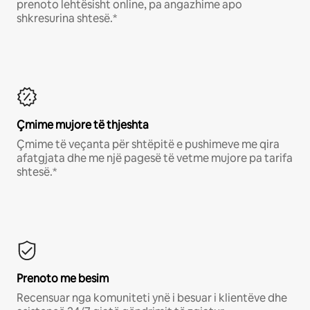
prenoto lehtësisht online, pa angazhime apo
shkresurina shtesë.*
Çmime mujore të thjeshta
Çmime të veçanta për shtëpitë e pushimeve me qira
afatgjata dhe me një pagesë të vetme mujore pa tarifa
shtesë.*
Prenoto me besim
Recensuar nga komuniteti ynë i besuar i klientëve dhe