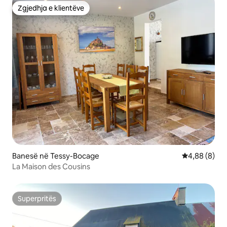
Zgjedhja e klientëve
Zgjedhja e klientëve
Banesë në Tessy-Bocage
Vlerësimi me
4,88 (8)
La Maison des Cousins
Superpritës
Superpritës