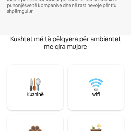
punonjësve të kompanive dhe në rast nevoje për t'u
shpërngulur.
Kushtet më të pëlqyera për ambientet
me qira mujore
Kuzhinë
wifi