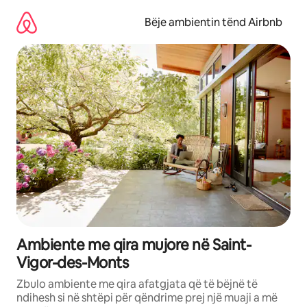
Kalo
te
Bëje ambientin tënd Airbnb
përmbajtja
Ambiente me qira mujore në Saint-
Vigor-des-Monts
Zbulo ambiente me qira afatgjata që të bëjnë të
ndihesh si në shtëpi për qëndrime prej një muaji a më