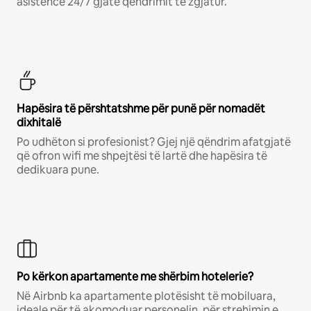
asistencë 24/7 gjatë qëndrimit të zgjatur.
Hapësira të përshtatshme për punë për nomadët
dixhitalë
Po udhëton si profesionist? Gjej një qëndrim afatgjatë
që ofron wifi me shpejtësi të lartë dhe hapësira të
dedikuara pune.
Po kërkon apartamente me shërbim hotelerie?
Në Airbnb ka apartamente plotësisht të mobiluara,
ideale për të akomoduar personelin, për strehimin e