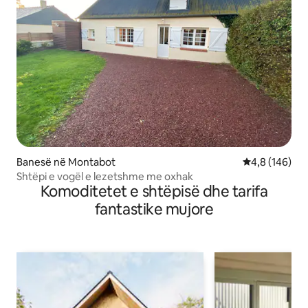
Banesë në Montabot
Vlerësimi mes
4,8 (146)
Shtëpi e vogël e lezetshme me oxhak
Komoditetet e shtëpisë dhe tarifa
fantastike mujore