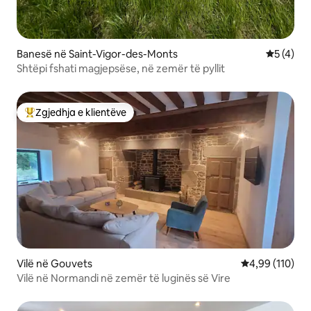
Banesë në Saint-Vigor-des-Monts
Vlerësimi
5 (4)
Shtëpi fshati magjepsëse, në zemër të pyllit
Zgjedhja e klientëve
Më të mirat e zgjedhjeve të klientëve
Vilë në Gouvets
Vlerësimi mesa
4,99 (110)
Vilë në Normandi në zemër të luginës së Vire