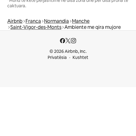
*Mund të ketë përjashtime në disa zona dhe për disa prona të
caktuara.
Airbnb
Franca
Normandia
Manche
Saint-Vigor-des-Monts
Ambiente me qira mujore
© 2026 Airbnb, Inc.
Privatësia
Kushtet