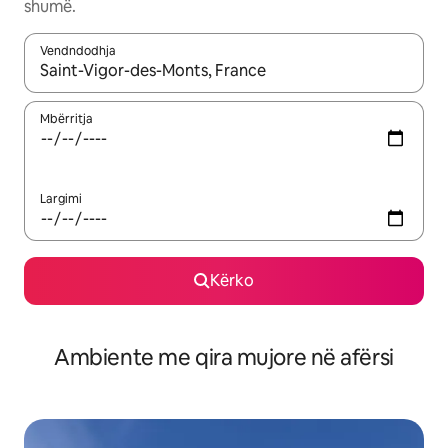
shumë.
Vendndodhja
Kur rezultatet të jenë të disponueshme, lëviz me butonat e shig
Mbërritja
Largimi
Kërko
Ambiente me qira mujore në afërsi