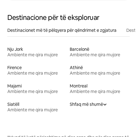
Destinacione për të eksploruar
Destinacionet më të pëlqyera për qëndrimet e zgjatura
Desti
Nju Jork
Barcelonë
Ambiente me qira mujore
Ambiente me qira mujore
Firence
Athinë
Ambiente me qira mujore
Ambiente me qira mujore
Majami
Montreal
Ambiente me qira mujore
Ambiente me qira mujore
Siatëll
Shfaq më shumë
Ambiente me qira mujore