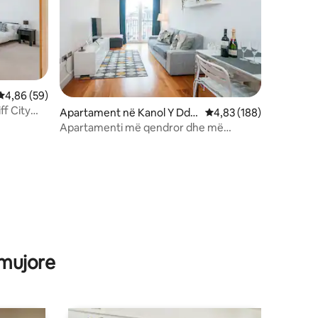
Vlerësimi mesatar 4,86 nga 5, 59 vlerësime
4,86 (59)
f City
Apartament në Kanol Y Ddin
Vlerësimi mesatar 4,83
4,83 (188)
as
Apartamenti më qendror dhe më
elegant në Kardif!
 mujore