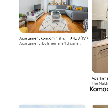
Apartament kondominial në
Vlerësimi mesatar 4,78 
4,78 (131)
Kanol Y Ddinas
Apartament i bollshëm me 1 dhomë
gjumi në qendër të qytetit!
Apartamen
s
The Malth
Komodi
qytet