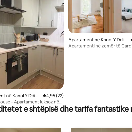
Apartament në Kanol Y Ddin
as
Apartamenti në zemër të Cardif
nga 5, 131 vlerësime
Center
t në Kanol Y Ddina
Vlerësimi mesatar 4,95 nga 5, 22 vlerësime
4,95 (22)
ouse - Apartament luksoz në
tetet e shtëpisë dhe tarifa fantastike