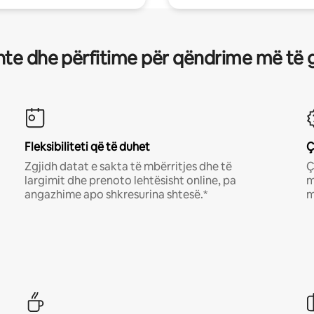
te dhe përfitime për qëndrime më të 
Fleksibiliteti që të duhet
Ç
Zgjidh datat e sakta të mbërritjes dhe të
Ç
largimit dhe prenoto lehtësisht online, pa
m
angazhime apo shkresurina shtesë.*
m