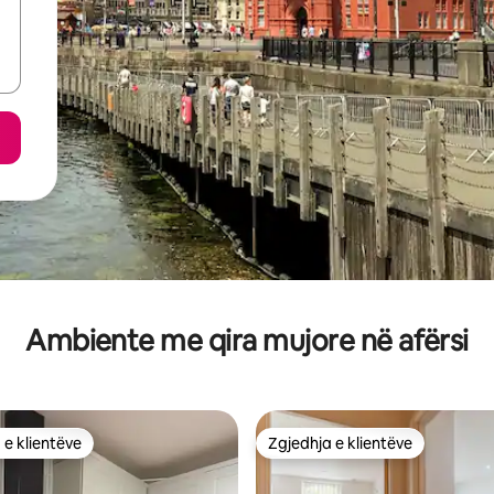
Ambiente me qira mujore në afërsi
 e klientëve
Zgjedhja e klientëve
 e klientëve
Zgjedhja e klientëve