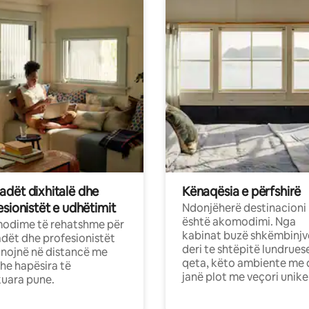
dët dixhitalë dhe
Kënaqësia e përfshirë
sionistët e udhëtimit
Ndonjëherë destinacioni
është akomodimi. Nga
odime të rehatshme për
kabinat buzë shkëmbinjv
ët dhe profesionistët
deri te shtëpitë lundrues
nojnë në distancë me
qeta, këto ambiente me 
dhe hapësira të
janë plot me veçori unike
uara pune.