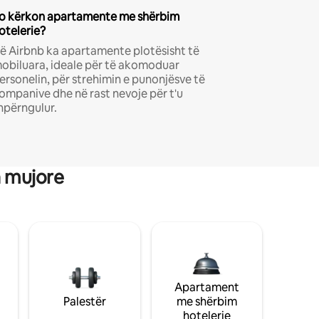
o kërkon apartamente me shërbim
otelerie?
ë Airbnb ka apartamente plotësisht të
obiluara, ideale për të akomoduar
ersonelin, për strehimin e punonjësve të
ompanive dhe në rast nevoje për t'u
hpërngulur.
a mujore
Apartament
Palestër
me shërbim
hotelerie