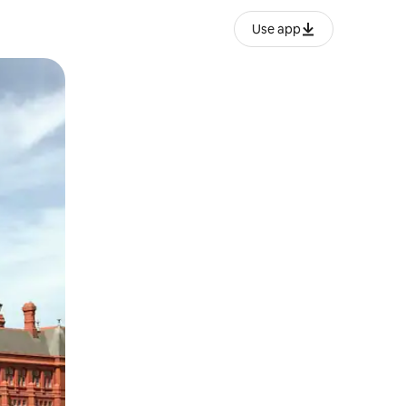
Use app
ëvizur ekranin.