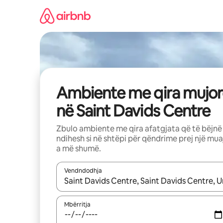
Kalo
te
përmbajtja
Ambiente me qira mujor
në Saint Davids Centre
Zbulo ambiente me qira afatgjata që të bëjnë
ndihesh si në shtëpi për qëndrime prej një mua
a më shumë.
Vendndodhja
Kur rezultatet të jenë të disponueshme, lëviz me 
Mbërritja