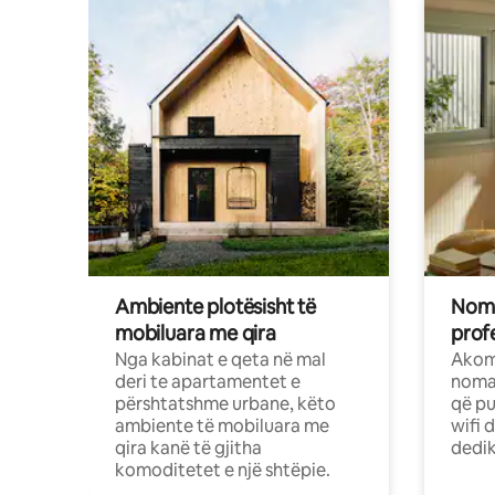
Ambiente plotësisht të
Noma
mobiluara me qira
profe
Nga kabinat e qeta në mal
Akom
deri te apartamentet e
nomad
përshtatshme urbane, këto
që pu
ambiente të mobiluara me
wifi 
qira kanë të gjitha
dedik
komoditetet e një shtëpie.