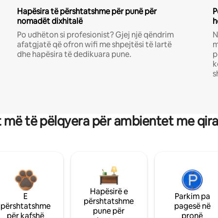
Hapësira të përshtatshme për punë për
P
nomadët dixhitalë
h
Po udhëton si profesionist? Gjej një qëndrim
N
afatgjatë që ofron wifi me shpejtësi të lartë
m
dhe hapësira të dedikuara pune.
p
k
s
 më të pëlqyera për ambientet me qir
Hapësirë e
E
Parkim pa
përshtatshme
përshtatshme
pagesë në
pune për
për kafshë
pronë