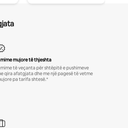
gjata
mime mujore të thjeshta
mime të veçanta për shtëpitë e pushimeve
e qira afatgjata dhe me një pagesë të vetme
ujore pa tarifa shtesë.*