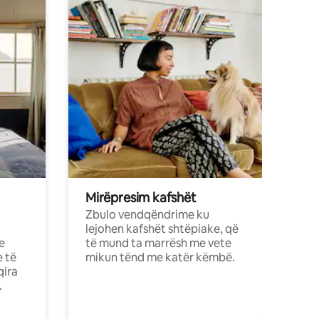
Mirëpresim kafshët
Zbulo vendqëndrime ku
lejohen kafshët shtëpiake, që
e
të mund ta marrësh me vete
e të
mikun tënd me katër këmbë.
qira
.