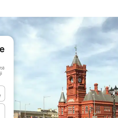
e
 të
ji
butonat e shigjetave lart e poshtë ose eksploro duke prekur ose duke l