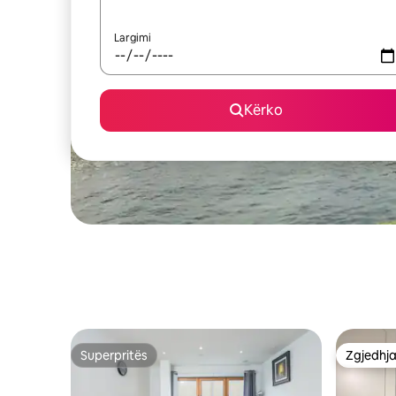
Largimi
Kërko
Superpritës
Zgjedhja
Superpritës
Zgjedhja