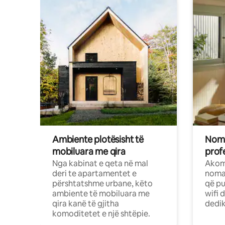
Ambiente plotësisht të
Noma
mobiluara me qira
profe
Nga kabinat e qeta në mal
Akom
deri te apartamentet e
nomad
përshtatshme urbane, këto
që pu
ambiente të mobiluara me
wifi 
qira kanë të gjitha
dedik
komoditetet e një shtëpie.