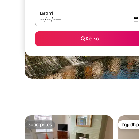
Largimi
Kërko
Superpritës
Zgjedhja
Superpritës
Zgjedhja