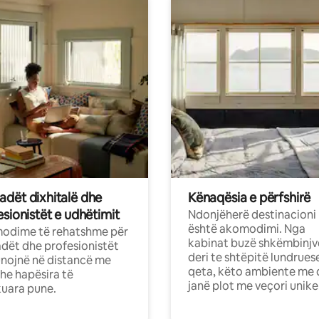
dët dixhitalë dhe
Kënaqësia e përfshirë
sionistët e udhëtimit
Ndonjëherë destinacioni
është akomodimi. Nga
odime të rehatshme për
kabinat buzë shkëmbinjv
ët dhe profesionistët
deri te shtëpitë lundrues
nojnë në distancë me
qeta, këto ambiente me 
dhe hapësira të
janë plot me veçori unike
uara pune.