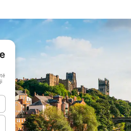
e
 të
ji
butonat e shigjetave lart e poshtë ose eksploro duke prekur ose duke l