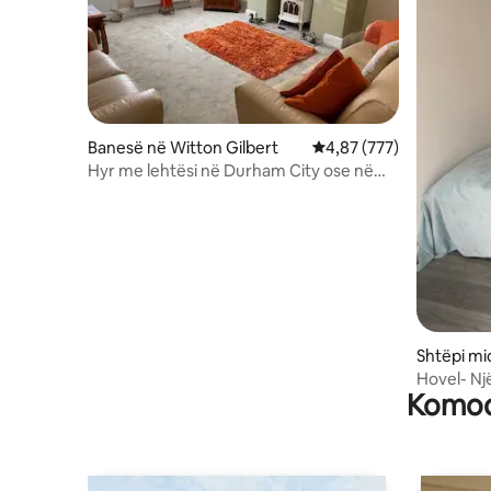
Banesë në Witton Gilbert
Vlerësimi mesatar 4,87 
4,87 (777)
Hyr me lehtësi në Durham City ose në
Fshat
Shtëpi mi
am
Hovel- Nj
Komodi
Durham C