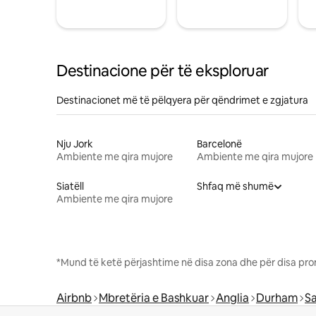
Destinacione për të eksploruar
Destinacionet më të pëlqyera për qëndrimet e zgjatura
Nju Jork
Barcelonë
Ambiente me qira mujore
Ambiente me qira mujore
Siatëll
Shfaq më shumë
Ambiente me qira mujore
*Mund të ketë përjashtime në disa zona dhe për disa pro
Airbnb
Mbretëria e Bashkuar
Anglia
Durham
Sa