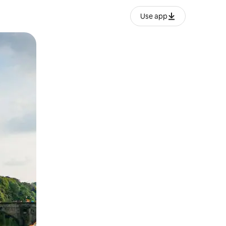
Use app
ëvizur ekranin.