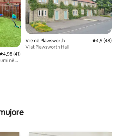
Vilë në Plawsworth
Vlerësimi mesatar 4,
4,9 (48)
Vilat Plawsworth Hall
Vlerësimi mesatar 4,98 nga 5, 41 vlerësime
4,98 (41)
jumi në
rkim dhe
 mujore