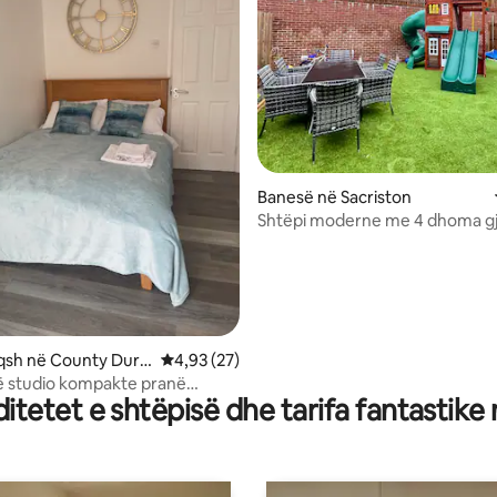
nga 5, 777 vlerësime
Banesë në Sacriston
Shtëpi moderne me 4 dhoma g
Durham, për 8 persona, me pa
WiFi
qsh në County Durh
Vlerësimi mesatar 4,93 nga 5, 27 vlerësime
4,93 (27)
ë studio kompakte pranë
tetet e shtëpisë dhe tarifa fantastike
ity