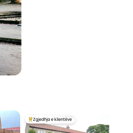
Zgjedhja e klientëve
Më të mirat e zgjedhjeve të klientëve