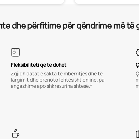
te dhe përfitime për qëndrime më të 
Fleksibiliteti që të duhet
Ç
Zgjidh datat e sakta të mbërritjes dhe të
Ç
largimit dhe prenoto lehtësisht online, pa
m
angazhime apo shkresurina shtesë.*
m