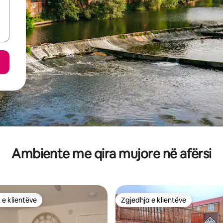
Ambiente me qira mujore në afërsi
 e klientëve
Zgjedhja e klientëve
 e klientëve
Zgjedhja e klientëve