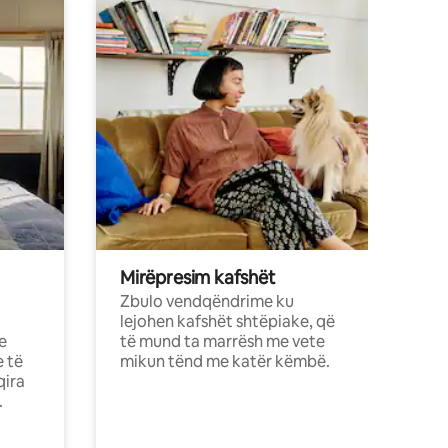
Mirëpresim kafshët
Zbulo vendqëndrime ku
lejohen kafshët shtëpiake, që
e
të mund ta marrësh me vete
e të
mikun tënd me katër këmbë.
qira
.