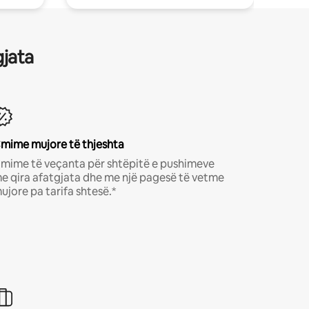
gjata
mime mujore të thjeshta
mime të veçanta për shtëpitë e pushimeve
e qira afatgjata dhe me një pagesë të vetme
ujore pa tarifa shtesë.*