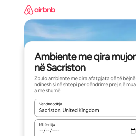
Kalo
te
përmbajtja
Ambiente me qira mujor
në Sacriston
Zbulo ambiente me qira afatgjata që të bëjnë
ndihesh si në shtëpi për qëndrime prej një mua
a më shumë.
Vendndodhja
Kur rezultatet të jenë të disponueshme, lëviz me 
Mbërritja