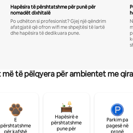
Hapësira të përshtatshme për punë për
P
nomadët dixhitalë
h
Po udhëton si profesionist? Gjej një qëndrim
N
afatgjatë që ofron wifi me shpejtësi të lartë
m
dhe hapësira të dedikuara pune.
p
k
s
 më të pëlqyera për ambientet me qir
Hapësirë e
E
Parkim pa
përshtatshme
përshtatshme
pagesë në
pune për
për kafshë
pronë