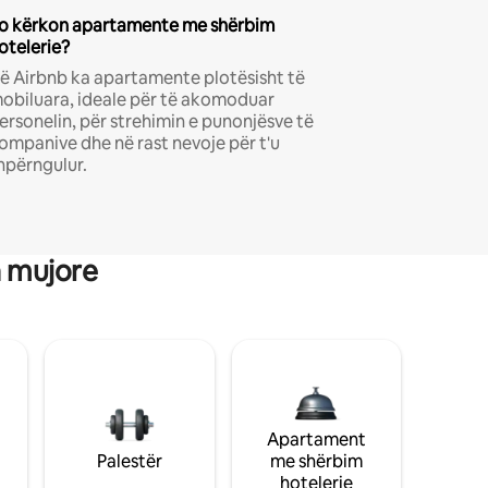
o kërkon apartamente me shërbim
otelerie?
ë Airbnb ka apartamente plotësisht të
obiluara, ideale për të akomoduar
ersonelin, për strehimin e punonjësve të
ompanive dhe në rast nevoje për t'u
hpërngulur.
a mujore
Apartament
Palestër
me shërbim
hotelerie