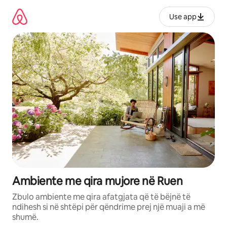
Kalo
te
Use app
përmbajtja
Ambiente me qira mujore në Ruen
Zbulo ambiente me qira afatgjata që të bëjnë të
ndihesh si në shtëpi për qëndrime prej një muaji a më
shumë.