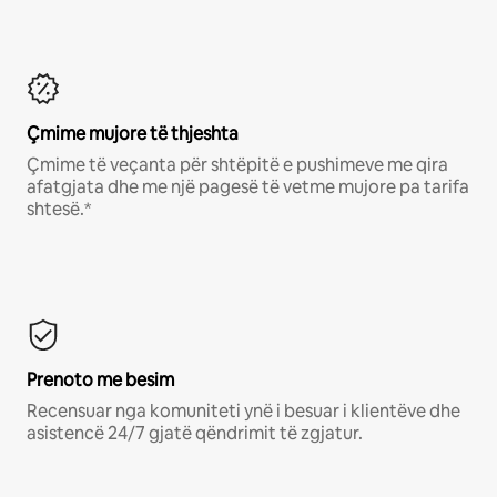
Çmime mujore të thjeshta
Çmime të veçanta për shtëpitë e pushimeve me qira
afatgjata dhe me një pagesë të vetme mujore pa tarifa
shtesë.*
Prenoto me besim
Recensuar nga komuniteti ynë i besuar i klientëve dhe
asistencë 24/7 gjatë qëndrimit të zgjatur.