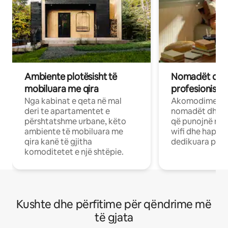
Ambiente plotësisht të
Nomadët dixh
mobiluara me qira
profesionistët
Nga kabinat e qeta në mal
Akomodime të 
deri te apartamentet e
nomadët dhe pr
përshtatshme urbane, këto
që punojnë në 
ambiente të mobiluara me
wifi dhe hapësi
qira kanë të gjitha
dedikuara pune
komoditetet e një shtëpie.
Kushte dhe përfitime për qëndrime më
të gjata