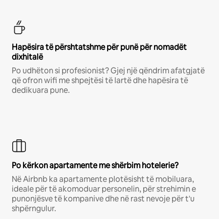
Hapësira të përshtatshme për punë për nomadët
dixhitalë
Po udhëton si profesionist? Gjej një qëndrim afatgjatë
që ofron wifi me shpejtësi të lartë dhe hapësira të
dedikuara pune.
Po kërkon apartamente me shërbim hotelerie?
Në Airbnb ka apartamente plotësisht të mobiluara,
ideale për të akomoduar personelin, për strehimin e
punonjësve të kompanive dhe në rast nevoje për t'u
shpërngulur.