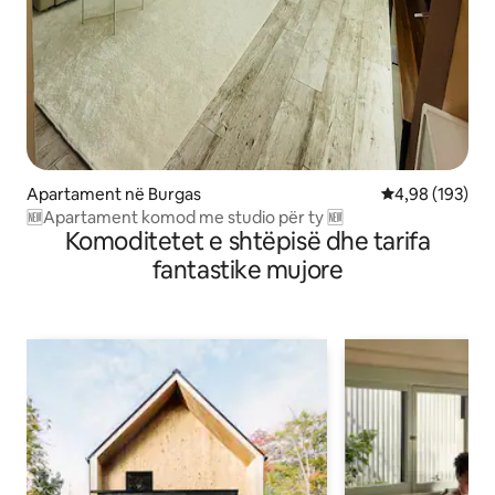
Apartament në Burgas
Vlerësimi mesa
4,98 (193)
🆕Apartament komod me studio për ty 🆕
Komoditetet e shtëpisë dhe tarifa
fantastike mujore