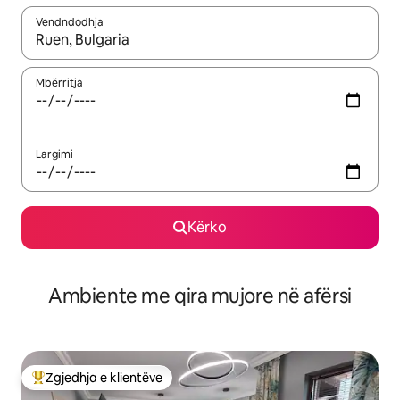
Vendndodhja
Kur rezultatet të jenë të disponueshme, lëviz me butonat e shig
Mbërritja
Largimi
Kërko
Ambiente me qira mujore në afërsi
Zgjedhja e klientëve
Më të mirat e zgjedhjeve të klientëve