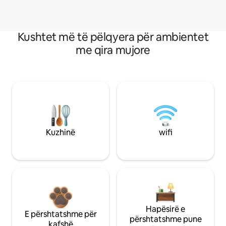
Kushtet më të pëlqyera për ambientet
me qira mujore
Kuzhinë
wifi
Hapësirë e
E përshtatshme për
përshtatshme pune
kafshë