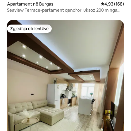
Apartament në Burgas
Vlerësimi mesa
4,93 (168)
Seaview Terrace-partament qendror luksoz 200 m nga
plazhi
Zgjedhja e klientëve
Zgjedhja e klientëve