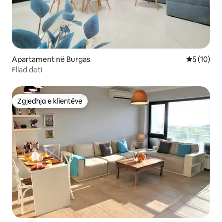
Apartament në Burgas
Vlerësimi 
5 (10)
Fllad deti
Zgjedhja e klientëve
Zgjedhja e klientëve