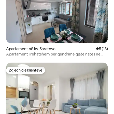
Apartament në kv. Sarafovo
Vlerësimi 
5 (13)
Apartament i rehatshëm për qëndrime gjatë natës në
qendër të Sarafovës
Zgjedhja e klientëve
Zgjedhja e klientëve