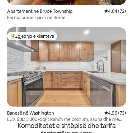
Apartament në Bruce Township
Vlerësimi mes
4,64 (72)
Ferma pranë zjarrit në Romë
Zgjedhja e klientëve
Më të mirat e zgjedhjeve të klientëve
Banesë në Washington
Vlerësimi mes
4,96 (73)
LUX 6BD 3,300+SqFt Ranch me bodrum, sauna dhe më
Komoditetet e shtëpisë dhe tarifa
shumë