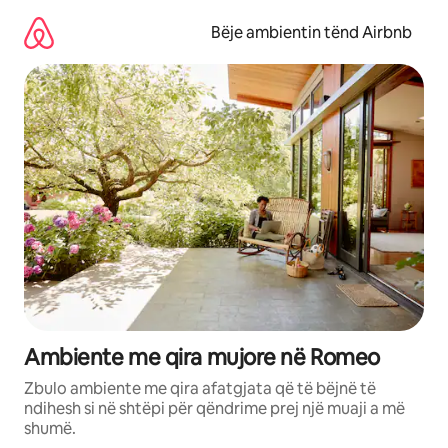
Kalo
te
Bëje ambientin tënd Airbnb
përmbajtja
Ambiente me qira mujore në Romeo
Zbulo ambiente me qira afatgjata që të bëjnë të
ndihesh si në shtëpi për qëndrime prej një muaji a më
shumë.