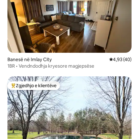
Banesë në Imlay City
Vlerësimi mes
4,93 (40)
1BR • Vendndodhja kryesore magjepsëse
Zgjedhja e klientëve
Më të mirat e zgjedhjeve të klientëve