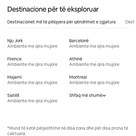
Destinacione për të eksploruar
Destinacionet më të pëlqyera për qëndrimet e zgjatura
Desti
Nju Jork
Barcelonë
Ambiente me qira mujore
Ambiente me qira mujore
Firence
Athinë
Ambiente me qira mujore
Ambiente me qira mujore
Majami
Montreal
Ambiente me qira mujore
Ambiente me qira mujore
Siatëll
Shfaq më shumë
Ambiente me qira mujore
*Mund të ketë përjashtime në disa zona dhe për disa prona të
caktuara.