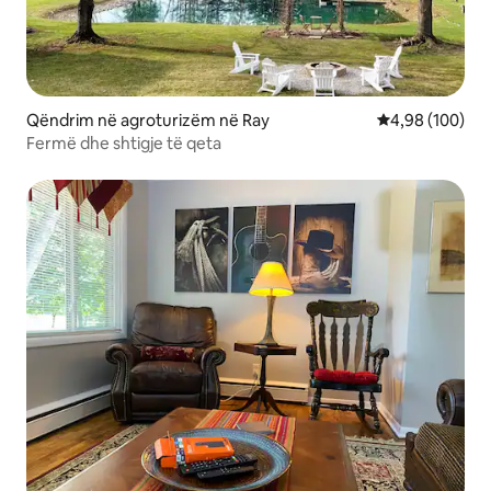
Qëndrim në agroturizëm në Ray
Vlerësimi mesa
4,98 (100)
Fermë dhe shtigje të qeta