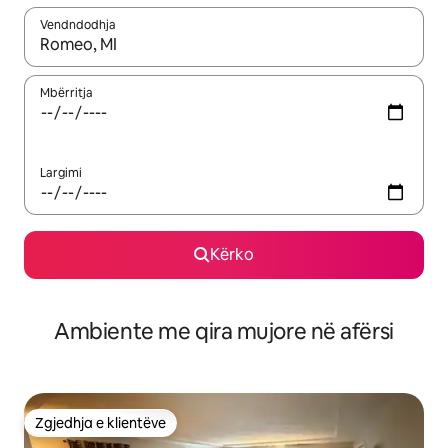
Vendndodhja
Kur rezultatet të jenë të disponueshme, lëviz me butonat e shig
Mbërritja
Largimi
Kërko
Ambiente me qira mujore në afërsi
Zgjedhja e klientëve
Zgjedhja e klientëve