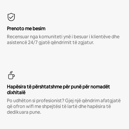
Prenoto me besim
Recensuar nga komuniteti ynë i besuar i klientëve dhe
asistencë 24/7 gjatë qëndrimit të zgjatur.
Hapësira të përshtatshme për punë për nomadët
dixhitalë
Po udhëton si profesionist? Gjej një qëndrim afatgjatë
që ofron wifi me shpejtësi të lartë dhe hapësira të
dedikuara pune.