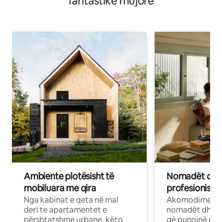
fantastike mujore
Ambiente plotësisht të
Nomadët dixh
mobiluara me qira
profesionistët
Nga kabinat e qeta në mal
Akomodime të 
deri te apartamentet e
nomadët dhe pr
përshtatshme urbane, këto
që punojnë në 