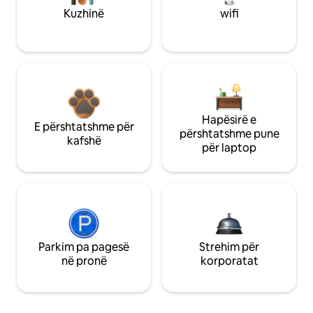
Kuzhinë
wifi
Hapësirë e
E përshtatshme për
përshtatshme pune
kafshë
për laptop
Parkim pa pagesë
Strehim për
në pronë
korporatat