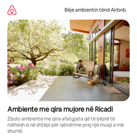
Kalo
te
Bëje ambientin tënd Airbnb
përmbajtja
Ambiente me qira mujore në Ricadi
Zbulo ambiente me qira afatgjata që të bëjnë të
ndihesh si në shtëpi për qëndrime prej një muaji a më
shumë.