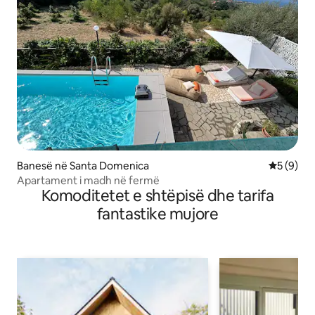
Banesë në Santa Domenica
Vlerësimi
5 (9)
Apartament i madh në fermë
Komoditetet e shtëpisë dhe tarifa
fantastike mujore