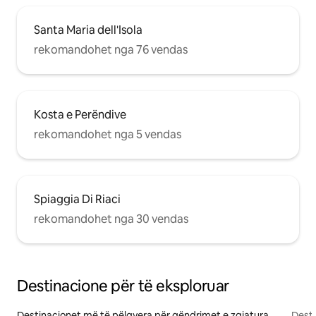
Santa Maria dell'Isola
rekomandohet nga 76 vendas
Kosta e Perëndive
rekomandohet nga 5 vendas
Spiaggia Di Riaci
rekomandohet nga 30 vendas
Destinacione për të eksploruar
Destinacionet më të pëlqyera për qëndrimet e zgjatura
Desti