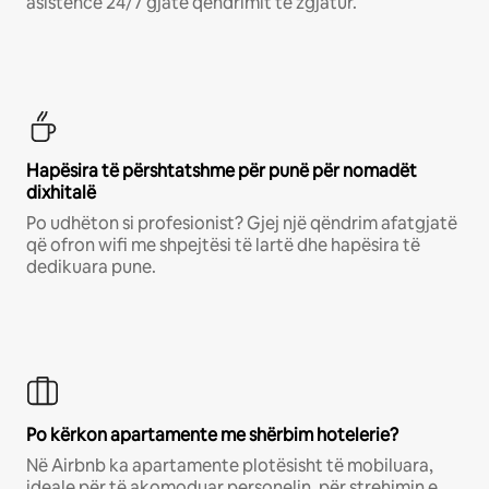
asistencë 24/7 gjatë qëndrimit të zgjatur.
Hapësira të përshtatshme për punë për nomadët
dixhitalë
Po udhëton si profesionist? Gjej një qëndrim afatgjatë
që ofron wifi me shpejtësi të lartë dhe hapësira të
dedikuara pune.
Po kërkon apartamente me shërbim hotelerie?
Në Airbnb ka apartamente plotësisht të mobiluara,
ideale për të akomoduar personelin, për strehimin e