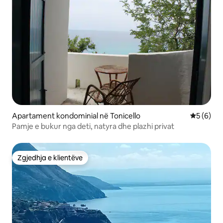
Apartament kondominial në Tonicello
Vlerësimi
5 (6)
Pamje e bukur nga deti, natyra dhe plazhi privat
Zgjedhja e klientëve
Zgjedhja e klientëve