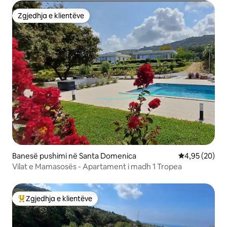
Zgjedhja e klientëve
Zgjedhja e klientëve
Banesë pushimi në Santa Domenica
Vlerësimi mes
4,95 (20)
Vilat e Mamasosës - Apartament i madh 1 Tropea
Zgjedhja e klientëve
Më të mirat e zgjedhjeve të klientëve