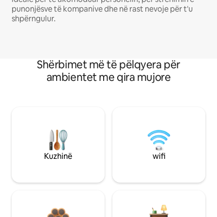
punonjësve të kompanive dhe në rast nevoje për t'u
shpërngulur.
Shërbimet më të pëlqyera për
ambientet me qira mujore
Kuzhinë
wifi