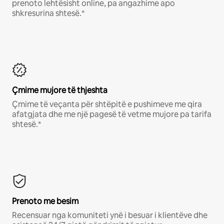
prenoto lehtësisht online, pa angazhime apo
shkresurina shtesë.*
Çmime mujore të thjeshta
Çmime të veçanta për shtëpitë e pushimeve me qira
afatgjata dhe me një pagesë të vetme mujore pa tarifa
shtesë.*
Prenoto me besim
Recensuar nga komuniteti ynë i besuar i klientëve dhe