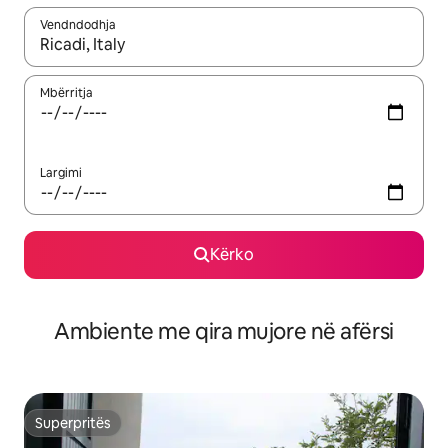
Vendndodhja
Kur rezultatet të jenë të disponueshme, lëviz me butonat e shig
Mbërritja
Largimi
Kërko
Ambiente me qira mujore në afërsi
Superpritës
Superpritës