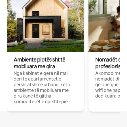
Ambiente plotësisht të
Nomadët dixh
mobiluara me qira
profesionistët
Nga kabinat e qeta në mal
Akomodime të 
deri te apartamentet e
nomadët dhe pr
përshtatshme urbane, këto
që punojnë në 
ambiente të mobiluara me
wifi dhe hapësi
qira kanë të gjitha
dedikuara pune
komoditetet e një shtëpie.