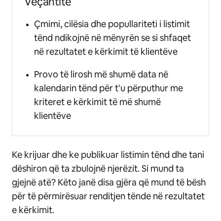
Veçantitë
Çmimi, cilësia dhe popullariteti i listimit
tënd ndikojnë në mënyrën se si shfaqet
në rezultatet e kërkimit të klientëve
Provo të lirosh më shumë data në
kalendarin tënd për t'u përputhur me
kriteret e kërkimit të më shumë
klientëve
Ke krijuar dhe ke publikuar listimin tënd dhe tani
dëshiron që ta zbulojnë njerëzit. Si mund ta
gjejnë atë? Këto janë disa gjëra që mund të bësh
për të përmirësuar renditjen tënde në rezultatet
e kërkimit.