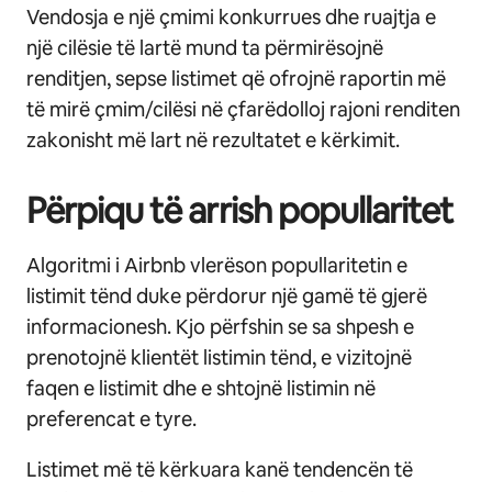
Vendosja e një çmimi konkurrues dhe ruajtja e
një cilësie të lartë mund ta përmirësojnë
renditjen, sepse listimet që ofrojnë raportin më
të mirë çmim/cilësi në çfarëdolloj rajoni renditen
zakonisht më lart në rezultatet e kërkimit.
Përpiqu të arrish popullaritet
Algoritmi i Airbnb vlerëson popullaritetin e
listimit tënd duke përdorur një gamë të gjerë
informacionesh. Kjo përfshin se sa shpesh e
prenotojnë klientët listimin tënd, e vizitojnë
faqen e listimit dhe e shtojnë listimin në
preferencat e tyre.
Listimet më të kërkuara kanë tendencën të