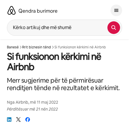
Kalo
te
Qendra burimore
përmbajtja
Kërko artikuj dhe më shumë
Banesë
Rrit biznesin tënd
Si funksionon kërkimi në Airbnb
Si funksionon kërkimi në
Airbnb
Merr sugjerime për të përmirësuar
renditjen tënde në rezultatet e kërkimit.
Nga
Airbnb
, më
11 maj 2022
Përditësuar më
21 nën 2022