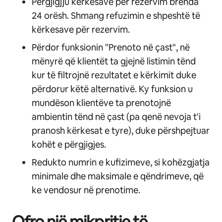
Përgjigjju kërkesave për rezervim brenda
24 orësh. Shmang refuzimin e shpeshtë të
kërkesave për rezervim.
Përdor funksionin "Prenoto në çast", në
mënyrë që klientët ta gjejnë listimin tënd
kur të filtrojnë rezultatet e kërkimit duke
përdorur këtë alternativë. Ky funksion u
mundëson klientëve ta prenotojnë
ambientin tënd në çast (pa qenë nevoja t'i
pranosh kërkesat e tyre), duke përshpejtuar
kohët e përgjigjes.
Redukto numrin e kufizimeve, si kohëzgjatja
minimale dhe maksimale e qëndrimeve, që
ke vendosur në prenotime.
Ofro një mikpritje të