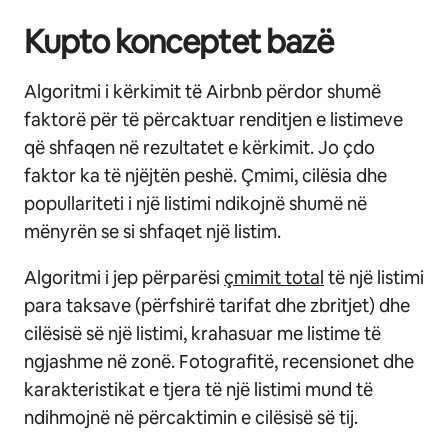
Kupto konceptet bazë
Algoritmi i kërkimit të Airbnb përdor shumë
faktorë për të përcaktuar renditjen e listimeve
që shfaqen në rezultatet e kërkimit. Jo çdo
faktor ka të njëjtën peshë. Çmimi, cilësia dhe
popullariteti i një listimi ndikojnë shumë në
mënyrën se si shfaqet një listim.
Algoritmi i jep përparësi
çmimit total
të një listimi
para taksave (përfshirë tarifat dhe zbritjet) dhe
cilësisë së një listimi, krahasuar me listime të
ngjashme në zonë. Fotografitë, recensionet dhe
karakteristikat e tjera të një listimi mund të
ndihmojnë në përcaktimin e cilësisë së tij.