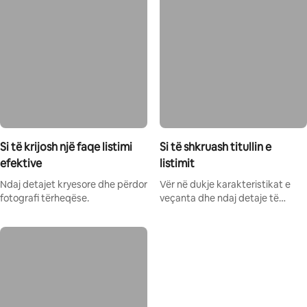
Si të krijosh një faqe listimi
Si të shkruash titullin e
efektive
listimit
Ndaj detajet kryesore dhe përdor
Vër në dukje karakteristikat e
fotografi tërheqëse.
veçanta dhe ndaj detaje të
dobishme me klientët.