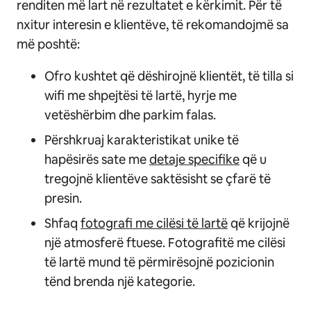
renditen më lart në rezultatet e kërkimit. Për të
nxitur interesin e klientëve, të rekomandojmë sa
më poshtë:
Ofro kushtet që dëshirojnë klientët, të tilla si
wifi me shpejtësi të lartë, hyrje me
vetëshërbim dhe parkim falas.
Përshkruaj karakteristikat unike të
hapësirës sate me
detaje specifike
që u
tregojnë klientëve saktësisht se çfarë të
presin.
Shfaq
fotografi me cilësi të lartë
që krijojnë
një atmosferë ftuese. Fotografitë me cilësi
të lartë mund të përmirësojnë pozicionin
tënd brenda një kategorie.