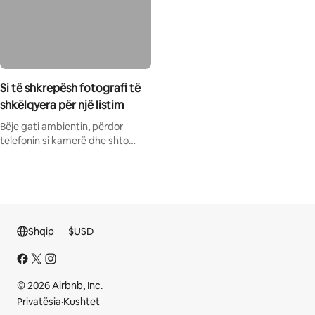
Si të shkrepësh fotografi të
shkëlqyera për një listim
Bëje gati ambientin, përdor
telefonin si kamerë dhe shto
detaje dhe diçitura.
Shqip
$
USD
© 2026 Airbnb, Inc.
Privatësia
·
Kushtet