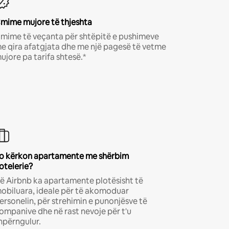
mime mujore të thjeshta
mime të veçanta për shtëpitë e pushimeve
e qira afatgjata dhe me një pagesë të vetme
ujore pa tarifa shtesë.*
o kërkon apartamente me shërbim
otelerie?
ë Airbnb ka apartamente plotësisht të
obiluara, ideale për të akomoduar
ersonelin, për strehimin e punonjësve të
ompanive dhe në rast nevoje për t'u
hpërngulur.