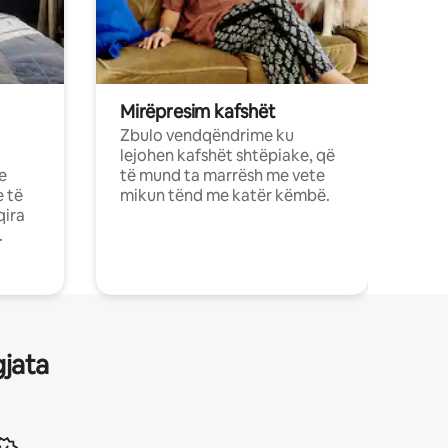
Mirëpresim kafshët
Zbulo vendqëndrime ku
lejohen kafshët shtëpiake, që
e
të mund ta marrësh me vete
e të
mikun tënd me katër këmbë.
qira
.
gjata