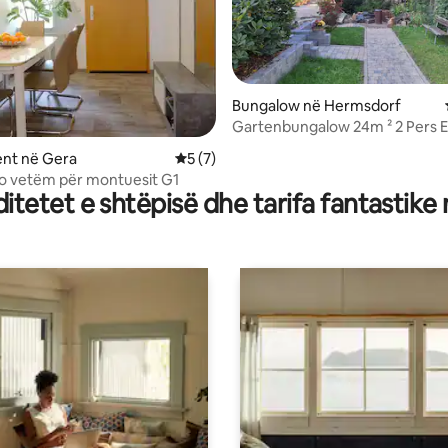
Bungalow në Hermsdorf
nga 5, 109 vlerësime
Gartenbungalow 24m ² 2 Pers 
1Zi.DU/WC
nt në Gera
Vlerësimi mesatar 5 nga 5, 7 vlerësime
5 (7)
o vetëm për montuesit G1
tetet e shtëpisë dhe tarifa fantastike