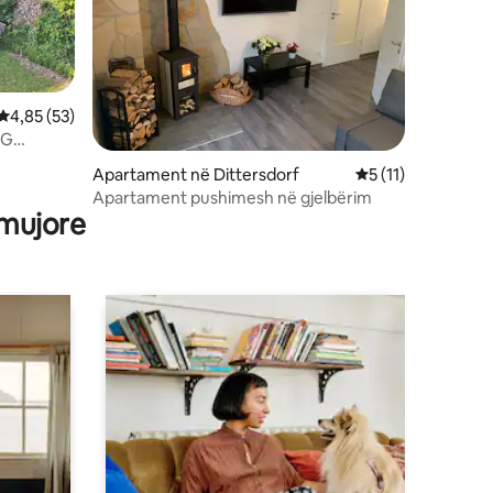
Vlerësimi mesatar 4,85 nga 5, 53 vlerësime
4,85 (53)
EG
Apartament në Dittersdorf
Vlerësimi mesatar 
5 (11)
Apartament pushimesh në gjelbërim
 mujore