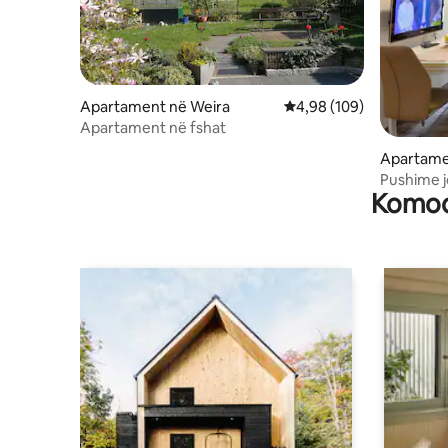
Apartament në Weira
Vlerësimi mesatar 4,98 
4,98 (109)
Apartament në fshat
Apartame
Pushime j
Komodi