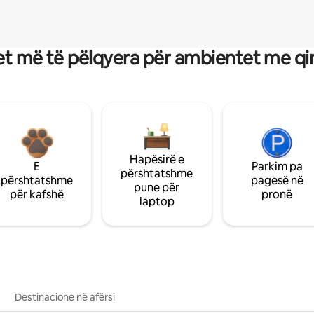
t më të pëlqyera për ambientet me qi
Hapësirë e
E
Parkim pa
përshtatshme
përshtatshme
pagesë në
pune për
për kafshë
pronë
laptop
Destinacione në afërsi