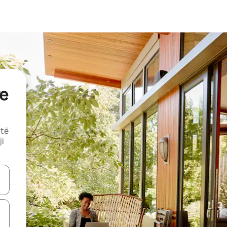
e
 të
ji
butonat e shigjetave lart e poshtë ose eksploro duke prekur ose duke l