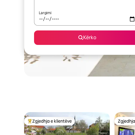
Largimi
Kërko
Zgjedhja e klientëve
Zgjedhja
Më të mirat e zgjedhjeve të klientëve
Zgjedhja