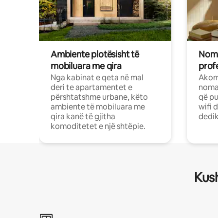
Ambiente plotësisht të
Noma
mobiluara me qira
profe
Nga kabinat e qeta në mal
Akom
deri te apartamentet e
nomad
përshtatshme urbane, këto
që pu
ambiente të mobiluara me
wifi 
qira kanë të gjitha
dedik
komoditetet e një shtëpie.
Kush