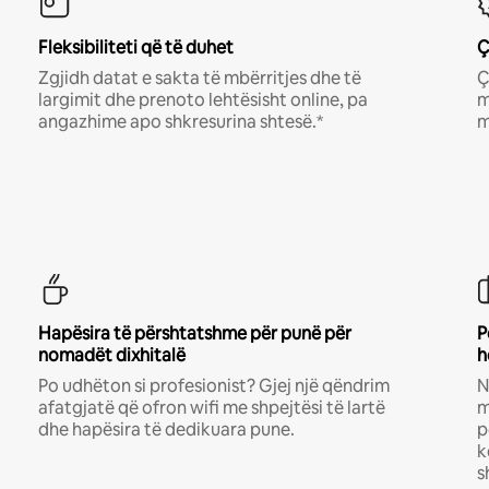
Fleksibiliteti që të duhet
Ç
Zgjidh datat e sakta të mbërritjes dhe të
Ç
largimit dhe prenoto lehtësisht online, pa
m
angazhime apo shkresurina shtesë.*
m
Hapësira të përshtatshme për punë për
P
nomadët dixhitalë
h
Po udhëton si profesionist? Gjej një qëndrim
N
afatgjatë që ofron wifi me shpejtësi të lartë
m
dhe hapësira të dedikuara pune.
p
k
s