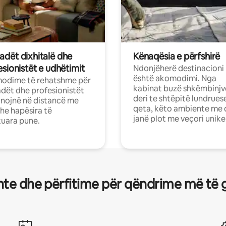
dët dixhitalë dhe
Kënaqësia e përfshirë
sionistët e udhëtimit
Ndonjëherë destinacioni
është akomodimi. Nga
odime të rehatshme për
kabinat buzë shkëmbinjv
ët dhe profesionistët
deri te shtëpitë lundrues
nojnë në distancë me
qeta, këto ambiente me 
dhe hapësira të
janë plot me veçori unike
uara pune.
te dhe përfitime për qëndrime më të 