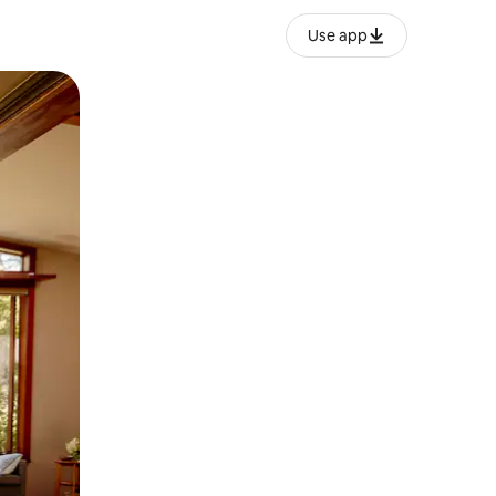
Use app
ëvizur ekranin.