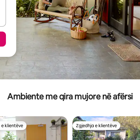
Ambiente me qira mujore në afërsi
 e klientëve
Zgjedhja e klientëve
 e klientëve
Zgjedhja e klientëve