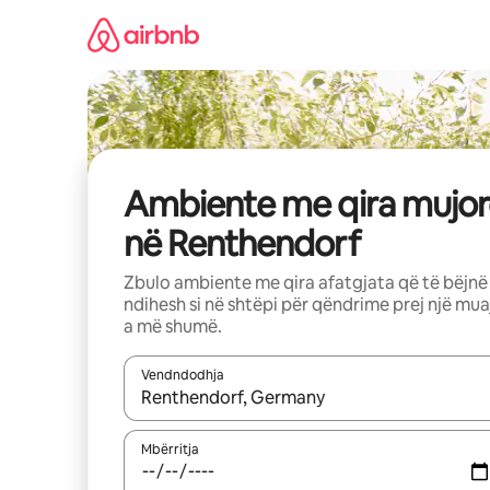
Kalo
te
përmbajtja
Ambiente me qira mujor
në Renthendorf
Zbulo ambiente me qira afatgjata që të bëjnë
ndihesh si në shtëpi për qëndrime prej një mua
a më shumë.
Vendndodhja
Kur rezultatet të jenë të disponueshme, lëviz me 
Mbërritja