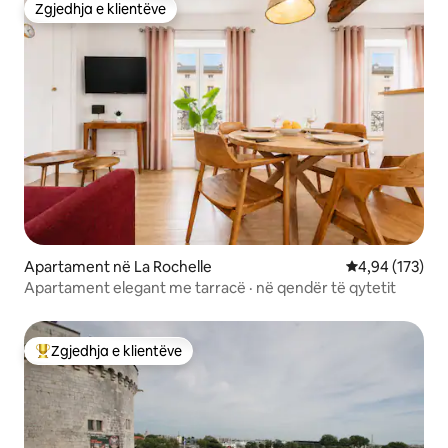
Zgjedhja e klientëve
Zgjedhja e klientëve
Apartament në La Rochelle
Vlerësimi mesa
4,94 (173)
Apartament elegant me tarracë · në qendër të qytetit
Zgjedhja e klientëve
Më të mirat e zgjedhjeve të klientëve