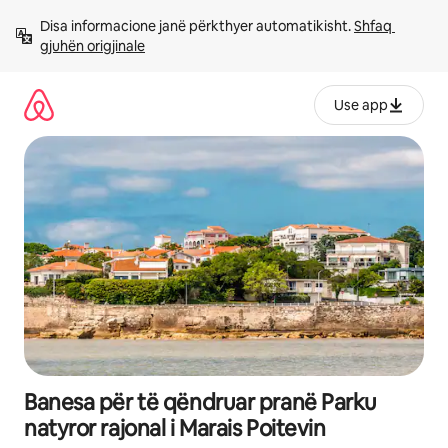
Kalo
Disa informacione janë përkthyer automatikisht. 
Shfaq 
te
gjuhën origjinale
përmbajtja
Use app
Banesa për të qëndruar pranë Parku
natyror rajonal i Marais Poitevin