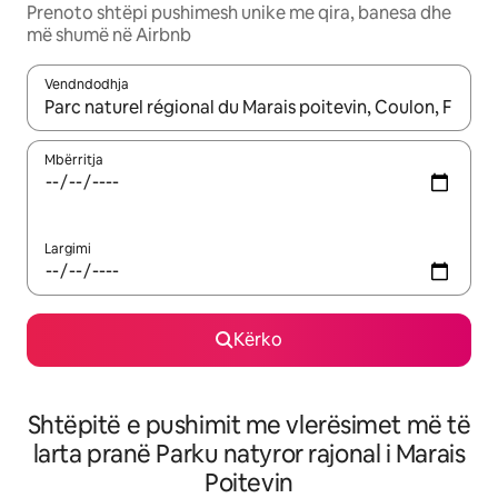
Prenoto shtëpi pushimesh unike me qira, banesa dhe
më shumë në Airbnb
Vendndodhja
Kur rezultatet të jenë të disponueshme, lëviz me butonat e shig
Mbërritja
Largimi
Kërko
Shtëpitë e pushimit me vlerësimet më të
larta pranë Parku natyror rajonal i Marais
Poitevin