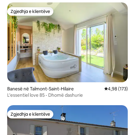
Zgjedhja e klientëve
Zgjedhja e klientëve
Banesë në Talmont-Saint-Hilaire
Vlerësimi mesa
4,98 (173)
L'essentiel love 85 - Dhomë dashurie
Zgjedhja e klientëve
Zgjedhja e klientëve