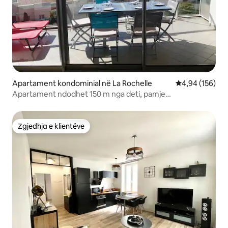
Apartament kondominial në La Rochelle
Vlerësimi mesa
4,94 (156)
Apartament ndodhet 150 m nga deti, pamje
madhështore.
Zgjedhja e klientëve
Zgjedhja e klientëve