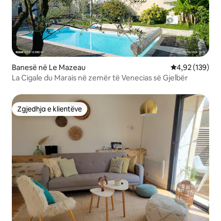
Banesë në Le Mazeau
Vlerësimi mesa
4,92 (139)
La Cigale du Marais në zemër të Venecias së Gjelbër
Zgjedhja e klientëve
Zgjedhja e klientëve