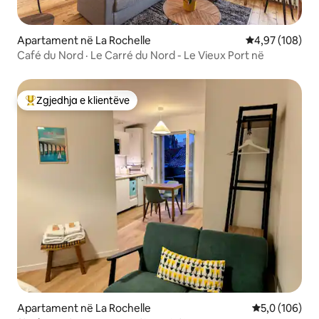
Apartament në La Rochelle
Vlerësimi mesa
4,97 (108)
Café du Nord · Le Carré du Nord - Le Vieux Port në
Zgjedhja e klientëve
Më të mirat e zgjedhjeve të klientëve
Apartament në La Rochelle
Vlerësimi mes
5,0 (106)