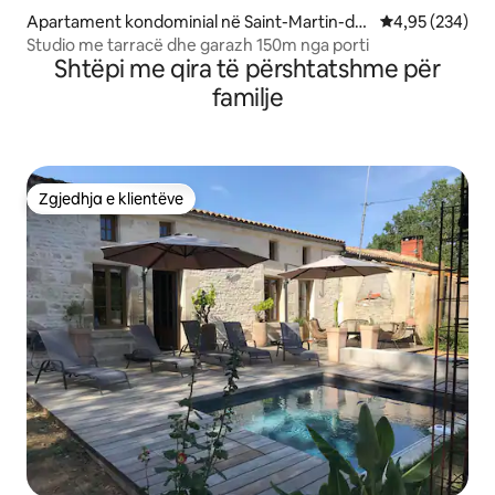
Apartament kondominial në Saint-Martin-de-
Vlerësimi mesa
4,95 (234)
Ré
Studio me tarracë dhe garazh 150m nga porti
Shtëpi me qira të përshtatshme për
familje
Zgjedhja e klientëve
Zgjedhja e klientëve