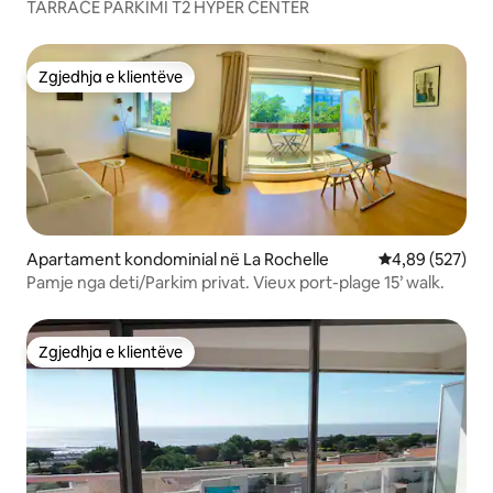
TARRACË PARKIMI T2 HYPER CENTER
Zgjedhja e klientëve
Zgjedhja e klientëve
Apartament kondominial në La Rochelle
Vlerësimi mesa
4,89 (527)
Pamje nga deti/Parkim privat. Vieux port-plage 15’ walk.
Zgjedhja e klientëve
Zgjedhja e klientëve