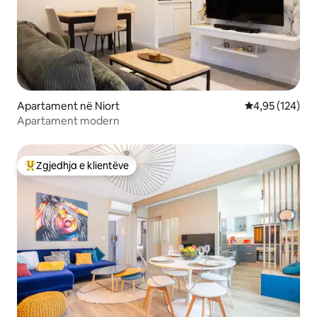
Apartament në Niort
Vlerësimi mesa
4,95 (124)
Apartament modern
Zgjedhja e klientëve
Më të mirat e zgjedhjeve të klientëve