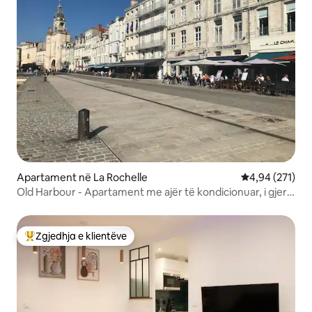
Apartament në La Rochelle
Vlerësimi mesa
4,94 (271)
Old Harbour - Apartament me ajër të kondicionuar, i gjerë
dhe komod
Zgjedhja e klientëve
Më të mirat e zgjedhjeve të klientëve