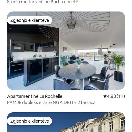
Studio me tarracë në Portin e Vjetër
Zgjedhja e klientëve
Zgjedhja e klientëve
Apartament në La Rochelle
Vlerësimi mesa
4,93 (111)
PAMJE dupleks e lartë NGA DETI + 2 tarraca
Zgjedhja e klientëve
Zgjedhja e klientëve