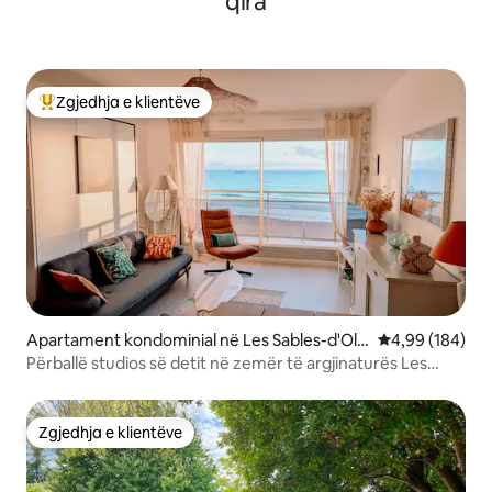
qira
Zgjedhja e klientëve
Më të mirat e zgjedhjeve të klientëve
Apartament kondominial në Les Sables-d'Olo
Vlerësimi mesa
4,99 (184)
nne
Përballë studios së detit në zemër të argjinaturës Les
Sables
Zgjedhja e klientëve
Zgjedhja e klientëve