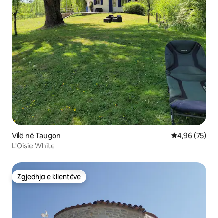
Vilë në Taugon
Vlerësimi mes
4,96 (75)
L'Oisie White
Zgjedhja e klientëve
Zgjedhja e klientëve