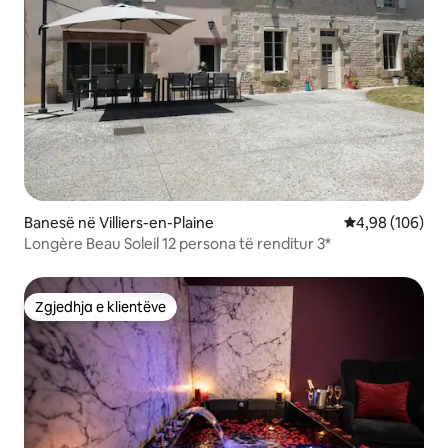
Banesë në Villiers-en-Plaine
Vlerësimi mesa
4,98 (106)
Longère Beau Soleil 12 persona të renditur 3*
Zgjedhja e klientëve
Zgjedhja e klientëve