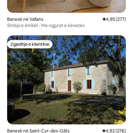
Banesë në Vallans
Vlerësimi mesa
4,95 (277)
Shtëpi e ëmbël - Me ngjyrat e kënetës
Zgjedhja e klientëve
Zgjedhja e klientëve
Banesë në Saint-Cyr-des-Gâts
Vlerësimi mesa
4,92 (276)