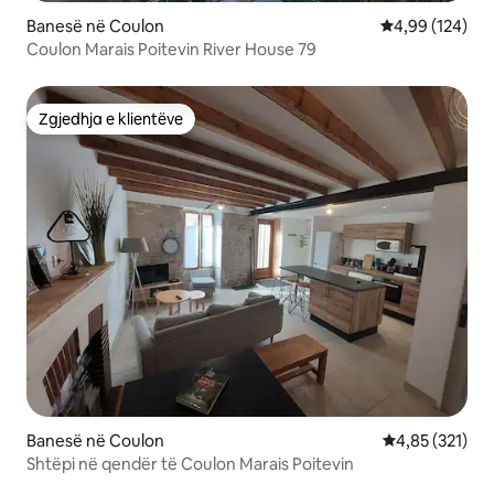
Banesë në Coulon
Vlerësimi mesa
4,99 (124)
Coulon Marais Poitevin River House 79
Zgjedhja e klientëve
Zgjedhja e klientëve
Banesë në Coulon
Vlerësimi mesa
4,85 (321)
Shtëpi në qendër të Coulon Marais Poitevin