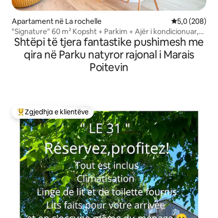
Apartament në La rochelle
Vlerësimi mes
5,0 (208)
"Signature" 60 m² Kopsht + Parkim + Ajër i kondicionuar,
Shtëpi të tjera fantastike pushimesh me
Wifi-Netflix
qira në Parku natyror rajonal i Marais
Poitevin
Zgjedhja e klientëve
Më të mirat e zgjedhjeve të klientëve