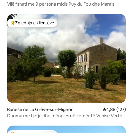
Vilë fshati me 9 persona midis Puy du Fou dhe Marais
Zgjedhja e klientëve
Më të mirat e zgjedhjeve të klientëve
Banesë në La Grève-sur-Mignon
Vlerësimi mesa
4,88 (127)
Dhoma me fjetje dhe mëngjes në zemër të Venise Verte