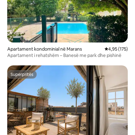
Apartament kondominial në Marans
Vlerësimi mesa
4,95 (175)
Apartament i rehatshëm – Banesë me park dhe pishinë
Superpritës
Superpritës