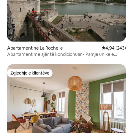
Apartament në La Rochelle
Vlerësimi mesa
4,94 (243)
Apartament me ajër të kondicionuar - Pamje unike e
kullës dhe detit
Zgjedhja e klientëve
Zgjedhja e klientëve