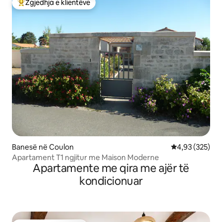
Zgjedhja e klientëve
Më të mirat e zgjedhjeve të klientëve
Banesë në Coulon
Vlerësimi mesa
4,93 (325)
Apartament T1 ngjitur me Maison Moderne
Apartamente me qira me ajër të
kondicionuar