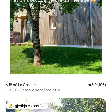
Vilë në La Crèche
Vlerësimi mes
5,0 (106)
"Le 31" - Shtëpi e vogël prej druri
Zgjedhja e klientëve
Më të mirat e zgjedhjeve të klientëve