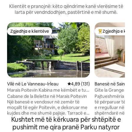
Klientët e pranojnë: këto qëndrime kanë vlerësime të
larta për vendndodhjen, pastërtinë e më shumë.
Zgjedhja e klientëve
Zgjedhja e klie
Zgjedhja e klientëve
Më të mirat e zgj
Vilë në Le Vanneau-Irleau
Vlerësimi mesatar 4,89 nga 5, 1
4,89 (131)
Banesë në Saint-
eugné
Marais Poitevin Kabina me këmbët e tua
Gite la Grange du
në ujë
Cabane de la Belette në Marais Poitevin
Pajtueshmëria me p
Një banesë e vendosur në zemër të
të përparuar të Ai
moçalit të egër Poitevin, e dekoruar me
e rregulluar në një
kujdes dhe me shumë pajisje. Tarracë e
shpërndarë në 2 ni
Kushtet më të kërkuara për shtëpitë e
madhe pa fqinjë përballë me pamje
Dhomë ndenjjeje 
mahnitëse të një pellgu privat, ideale për
ambient ndenjjeje.
pushimit me qira pranë Parku natyror
t'u çlodhur ose për të peshkuar me një
dhomë gjumi me 