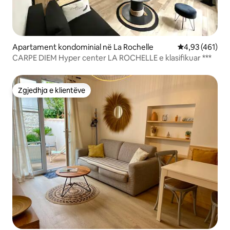
Apartament kondominial në La Rochelle
Vlerësimi mesa
4,93 (461)
CARPE DIEM Hyper center LA ROCHELLE e klasifikuar ***
Zgjedhja e klientëve
Zgjedhja e klientëve