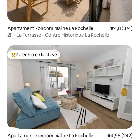
Apartament kondominial në La Rochelle
Vlerësimi mes
4,8 (374)
2P - La Terrasse - Centre Historique La Rochelle
Zgjedhja e klientëve
Më të mirat e zgjedhjeve të klientëve
Apartament kondominial në La Rochelle
Vlerësimi mesa
4,98 (242)