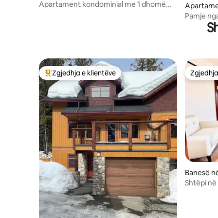
Rossland
Apartament kondominial me 1 dhomë
Apartame
gjumi në Red Mountain Ski Hill
sland
Pamje nga
S
Zgjedhja e klientëve
Zgjedhja
Më të mirat e zgjedhjeve të klientëve
Zgjedhja
Banesë në
Shtëpi në 