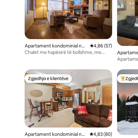
Apartament kondominial në
Vlerësimi mesatar 4,86
4,86 (57)
Rossland
Chalet me hapësirë të bollshme, me
Apartame
shkallë të kuqe/vaskë me ujë të ngrohtë
Rossland
Apartamen
Red Moun
Zgjedhja e klientëve
Zgjedh
Zgjedhja e klientëve
Më të mi
Apartament kondominial në
Vlerësimi mesatar 4,83
4,83 (80)