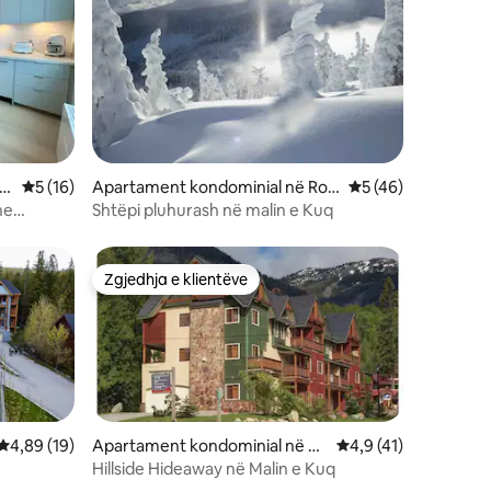
s
Vlerësimi mesatar 5 nga 5, 16 vlerësime
5 (16)
Apartament kondominial në Ros
Vlerësimi mesatar 
5 (46)
sland
he
Shtëpi pluhurash në malin e Kuq
Zgjedhja e klientëve
Zgjedhja e klientëve
Vlerësimi mesatar 4,89 nga 5, 19 vlerësime
4,89 (19)
Apartament kondominial në Ro
Vlerësimi mesatar 4,
4,9 (41)
ssland
Hillside Hideaway në Malin e Kuq