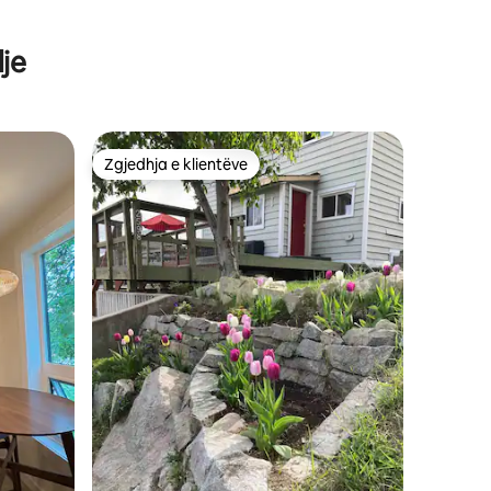
je
Zgjedhja e klientëve
entëve
Zgjedhja e klientëve