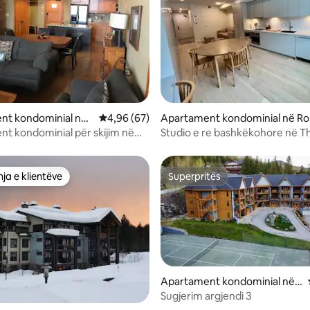
 nga 5, 57 vlerësime
nt kondominial në
Vlerësimi mesatar 4,96 nga 5, 67 vlerësime
4,96 (67)
Apartament kondominial në Ro
sland
t kondominial për skijim në
Studio e re bashkëkohore në T
tain
Crescent
ja e klientëve
Superpritës
rat e zgjedhjeve të klientëve
Superpritës
Apartament kondominial në
Rossland
Sugjerim argjendi 3
 nga 5, 80 vlerësime