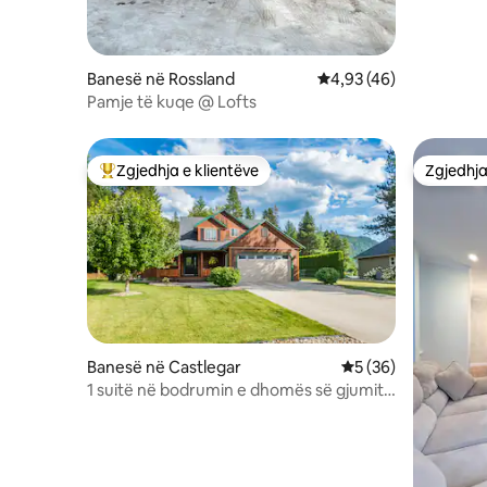
Banesë në Rossland
Vlerësimi mesatar 4,93
4,93 (46)
Pamje të kuqe @ Lofts
Zgjedhja e klientëve
Zgjedhja
Më të mirat e zgjedhjeve të klientëve
Zgjedhja
Banesë në Castlegar
Vlerësimi mesatar 5
5 (36)
1 suitë në bodrumin e dhomës së gjumit
pranë fushës së golfit