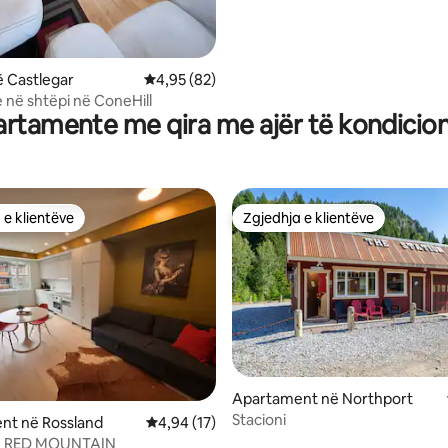
 Castlegar
Vlerësimi mesatar 4,95 nga 5, 82 vlerësime
4,95 (82)
në shtëpi në ConeHill
rtamente me qira me ajër të kondicio
 e klientëve
Zgjedhja e klientëve
 e klientëve
Zgjedhja e klientëve
Apartament në Northport
Stacioni
nt në Rossland
Vlerësimi mesatar 4,94 nga 5, 17 vlerësime
4,94 (17)
 nga 5, 19 vlerësime
ë RED MOUNTAIN