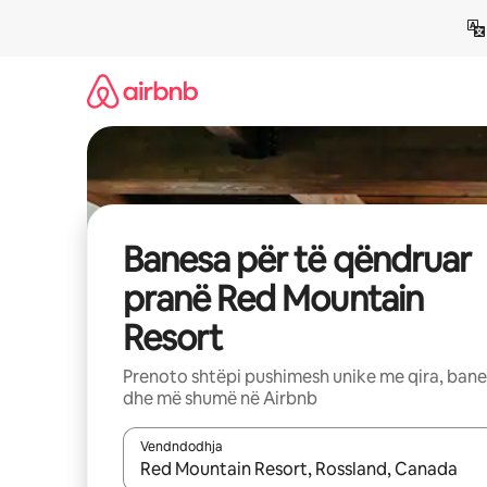
Kalo
te
përmbajtja
Banesa për të qëndruar
pranë Red Mountain
Resort
Prenoto shtëpi pushimesh unike me qira, ban
dhe më shumë në Airbnb
Vendndodhja
Kur rezultatet të jenë të disponueshme, lëviz me 