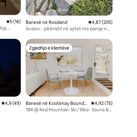
Vlerësimi mesatar 5 nga 5, 16 vlerësime
5 (16)
Banesë në Rossland
Vlerësimi mesatar 4,87
4,87 (205)
hja
Avalon - pikërisht në qytet me pamje nga
lugina dhe vaskë me hidromasazh
Zgjedhja e klientëve
Zgjedhja e klientëve
Vlerësimi mesatar 4,9 nga 5, 49 vlerësime
4,9 (49)
Banesë në Kootenay Boundar
Vlerësimi mesatar 4,9
4,92 (75)
y
1BR @ Red Mountain-Ski / Bike- Sauna &
Bike Wash