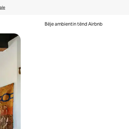
ale
Bëje ambientin tënd Airbnb
ëvizur ekranin.