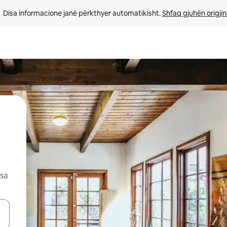
Disa informacione janë përkthyer automatikisht. 
Shfaq gjuhën origjin
esa
butonat e shigjetave lart e poshtë ose eksploro duke prekur ose duke l