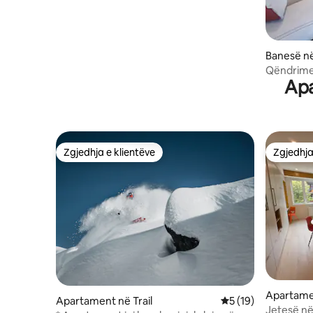
Banesë në
Qëndrime 
Apa
Zgjedhja e klientëve
Zgjedhja
Zgjedhja e klientëve
Zgjedhja
Apartame
Apartament në Trail
Vlerësimi mesatar 5
5 (19)
Jetesë n