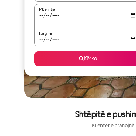
Mbërritja
Largimi
Kërko
Shtëpitë e pushi
Klientët e pranojnë