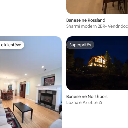
Banesë në Rossland
 nga 5, 46 vlerësime
Sharmi modern 2BR- Vendndod
kryesore
 e klientëve
Superpritës
 e klientëve
Superpritës
 nga 5, 36 vlerësime
Banesë në Northport
Lozha e Ariut të Zi