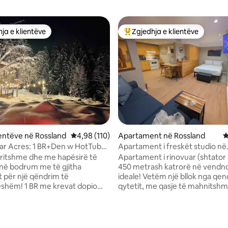
ja e klientëve
Zgjedhja e klientëve
rat e zgjedhjeve të klientëve
Më të mirat e zgjedhjeve të kli
lientëve në Rossland
Vlerësimi mesatar 4,98 nga 5, 110 vlerësime
4,98 (110)
Apartament në Rossland
V
ar Acres: 1 BR+Den w HotTub
Apartament i freskët studio në
d Mnt.
Rosslandin Qendror
dritshme dhe me hapësirë të
Apartament i rinovuar (shtator 
në bodrum me të gjitha
450 metrash katrorë në vendn
 për një qëndrim të
ideale! Vetëm një bllok nga qendra e
shëm! 1 BR me krevat dopio
qytetit, me qasje të mahnitshm
strofull private me 2 teke. Shijo
gjitha dyqanet lokale, restorant
hytje të
dyqanet ushqimore, furrat e
lotësisht në vaskën me
bukës/kafeneve. Parkim jashtë rrugës,
nga 5, 126 vlerësime
azh të përbashkët ndërsa
vend i sigurt për ski dhe biçikleta