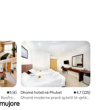
Vlerësimi mesatar 5 nga 5, 4 vlerësime
5 (4)
Dhomë hoteli në Phuket
Vlerësimi mesatar 4,7
4,7 (225)
 Rooftop
Dhomë moderne pranë qytetit të vjetër
 mujore
të Phuket