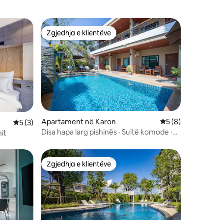
Zgjedhja e klientëve
Zgjedhja e klientëve
Apartament në Karon
Vlerësimi mesatar
5 (8)
Vlerësimi mesatar 5 nga 5, 3 vlerësime
5 (3)
Disa hapa larg pishinës · Suitë komode ·
it
Plazhi Nai Harn
Zgjedhja e klientëve
Zgjedhja e klientëve