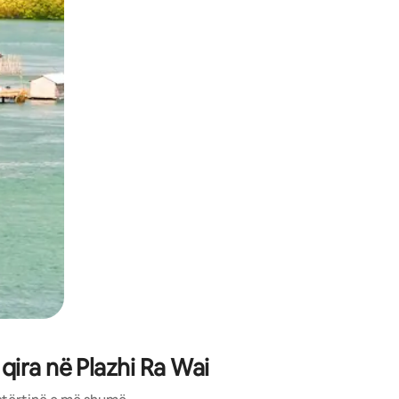
ëvizur ekranin.
ira në Plazhi Ra Wai