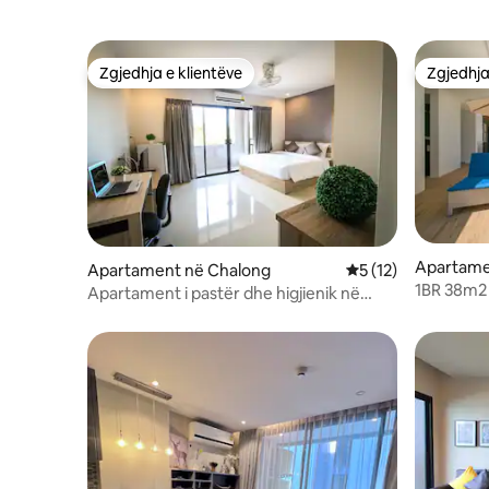
Zgjedhja e klientëve
Zgjedhja
Zgjedhja e klientëve
Zgjedhja
Apartame
Apartament në Chalong
Vlerësimi mesatar 5
5 (12)
1BR 38m2 
Apartament i pastër dhe higjienik në
Chalong Phuket