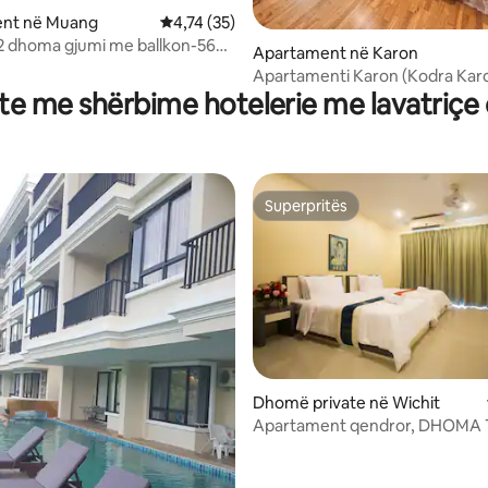
nt në Muang
Vlerësimi mesatar 4,74 nga 5, 35 vlerësime
4,74 (35)
2 dhoma gjumi me ballkon-56
Apartament në Karon
nga 5, 115 vlerësime
rorë, kuzhinë e kompletuar
Apartamenti Karon (Kodra Kar
e me shërbime hotelerie me lavatriçe 
Veloche) Pine
Superpritës
Superpritës
5 nga 5, 4 vlerësime
Dhomë private në Wichit
Apartament qendror, DHOMA 
MËDHA ME SHËRBIME HOTELER