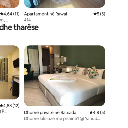
Vlerësimi mesatar 4,64 nga 5, 11 vlerësime
4,64 (11)
Apartament në Rawai
Vlerësimi mesatar
5 (5)
on,
414
dhe tharëse
Vlerësimi mesatar 4,83 nga 5, 12 vlerësime
4,83 (12)
TË
Dhomë private në Ratsada
Vlerësimi mesatar 4
4,8 (5)
IE.
Dhomë luksoze me pishinë1 @ Yanud
Phuket Residence