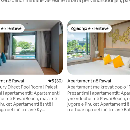
: këto qëndrime kanë vlerësime të larta për vendndodhjen, pa
 e klientëve
Zgjedhja e klientëve
 e klientëve
Zgjedhja e klientëve
nt në Rawai
Vlerësimi mesatar 5 nga 5, 30 vlerësime
5 (30)
Apartament në Rawai
ury Direct Pool Room | Palestër
Apartament me krevat dopio "
nt | Ndodhet në një hotel me 5
Luxury Queen" | Pamje nga pish
i I apartamentit: Apartamenti
Prezantimi I apartamentit: Apa
ballkonit | Pranë tregut të pro
het në Rawai Beach, maja më
ynë ndodhet në Rawai Beach, 
detit/plazhit Nai Harn · 6
Phuket Apartamenti është i
jugore e Phuket Apartamenti ës
pishina/palestër/restorant
nga deti në tre anë Ky
rrethuar nga deti në tre anë Ba
t ka një ballkon me qasje të
të parë pishinën dhe për të shij
rejtë në pishinë, vetëm një hap
pushimet Ndodhet 5 minuta m
allkoni në pishinë, edhe pse
nga Rawai Beach 300 metra (pl