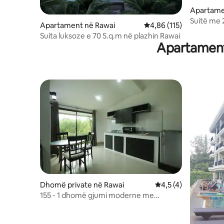
artikuj bazë për tualetin.
Apartame
Suitë me 
Apartament në Rawai
Vlerësimi mesatar 4,86 
4,86 (115)
metra kat
Suita luksoze e 70 S.q.m në plazhin Rawai
Apartament
Dhomë private në Rawai
Vlerësimi mesatar 4,
4,5 (4)
155 - 1 dhomë gjumi moderne me
kuzhinë