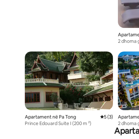
Apartame
2 dhoma 
ndërmjet
Apartament në Pa Tong
Vlerësimi mesatar 
5 (3)
Apartame
Prince Edouard Suite I (200 m ²)
2 dhoma g
Aparta
@ HOMA 