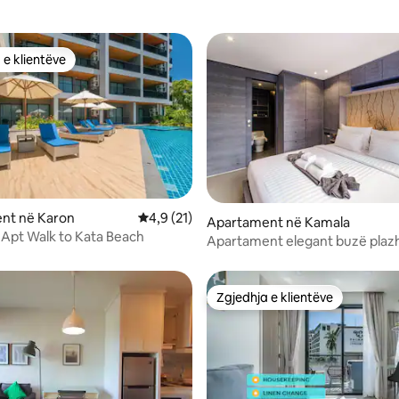
 e klientëve
 e klientëve
nt në Karon
Vlerësimi mesatar 4,9 nga 5, 21 vlerësime
4,9 (21)
 nga 5, 12 vlerësime
Apartament në Kamala
Apt Walk to Kata Beach
Apartament elegant buzë plazh
Zgjedhja e klientëve
Zgjedhja e klientëve