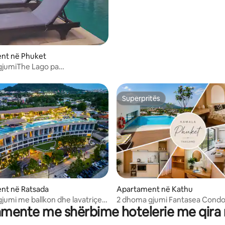
nt në Phuket
gjumiThe Lago pa
ësues Naiharn 5 min më këmbë
Superpritës
Superpritës
5 nga 5, 3 vlerësime
nt në Ratsada
Apartament në Kathu
jumi me ballkon dhe lavatriçe
2 dhoma gjumi Fantasea Condo
mente me shërbime hotelerie me qira
Phuket Town
Pool Cafe Del Mar