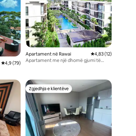
Apartament në Rawai
Vlerësimi mesatar 4,8
4,83 (12)
Apartament me një dhomë gjumi të
Vlerësimi mesatar 4,9 nga 5, 79 vlerësime
4,9 (79)
veçantë me pamje nga deti
Zgjedhja e klientëve
Zgjedhja e klientëve