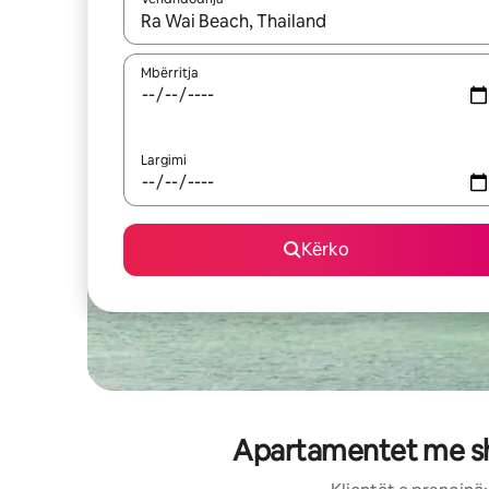
Kur rezultatet të jenë të disponueshme, lëviz me 
Mbërritja
Largimi
Kërko
Apartamentet me shë