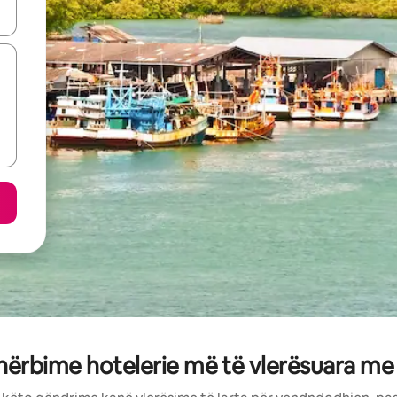
butonat e shigjetave lart e poshtë ose eksploro duke prekur ose duke l
rbime hotelerie më të vlerësuara me q