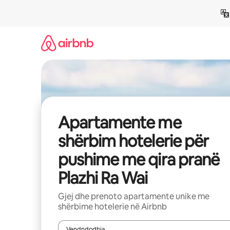
Kalo
te
përmbajtja
Apartamente me
shërbim hotelerie për
pushime me qira pranë
Plazhi Ra Wai
Gjej dhe prenoto apartamente unike me
shërbime hotelerie në Airbnb
Vendndodhja