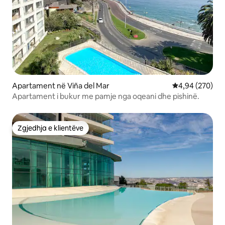
Apartament në Viña del Mar
Vlerësimi mesa
4,94 (270)
Apartament i bukur me pamje nga oqeani dhe pishinë.
Zgjedhja e klientëve
Zgjedhja e klientëve