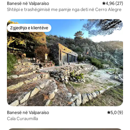
Banesë në Valparaíso
Vlerësimi mes
4,96 (27)
Shtëpi e trashëgimisë me pamje nga deti në Cerro Alegre
Zgjedhja e klientëve
Zgjedhja e klientëve
Banesë në Valparaíso
Vlerësimi m
5,0 (9)
Cala Curaumilla