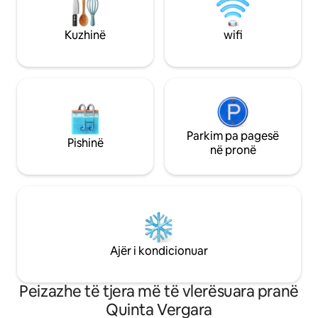
Shijo një qëndrim të rehatshëm me
inteligjent. -Parkim
shërbime të shkëlqyera dhe qasje të
Prenoto tani dhe s
lehtë në gjithçka që ofron qyteti. E
Kuzhinë
wifi
përkryer për vizita të gjata ose të
shkurtra!!
Parkim pa pagesë
Pishinë
në pronë
Ajër i kondicionuar
Peizazhe të tjera më të vlerësuara pranë
Quinta Vergara