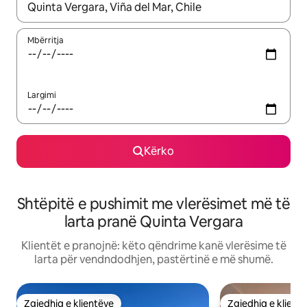
Kur rezultatet të jenë të disponueshme, lëviz me butonat e shig
Mbërritja
Largimi
Kërko
Shtëpitë e pushimit me vlerësimet më të
larta pranë Quinta Vergara
Klientët e pranojnë: këto qëndrime kanë vlerësime të
larta për vendndodhjen, pastërtinë e më shumë.
Zgjedhja e klientëve
Zgjedhja e klient