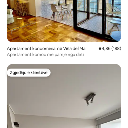
Apartament kondominial në Viña del Mar
Vlerësimi mesa
4,86 (188)
Apartament komod me pamje nga deti
Zgjedhja e klientëve
Zgjedhja e klientëve