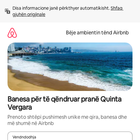
Kalo
Disa informacione janë përkthyer automatikisht. 
Shfaq 
te
gjuhën origjinale
përmbajtja
Bëje ambientin tënd Airbnb
Banesa për të qëndruar pranë Quinta
Vergara
Prenoto shtëpi pushimesh unike me qira, banesa dhe
më shumë në Airbnb
Vendndodhja