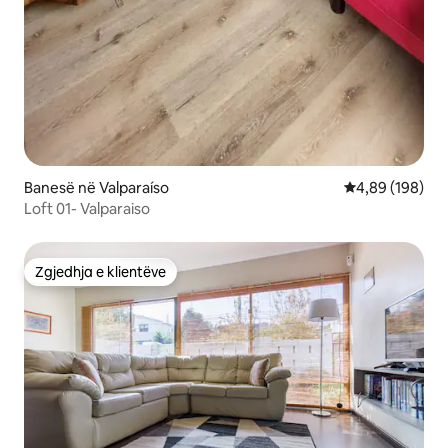
Banesë në Valparaíso
Vlerësimi mesa
4,89 (198)
Loft 01- Valparaiso
Zgjedhja e klientëve
Zgjedhja e klientëve