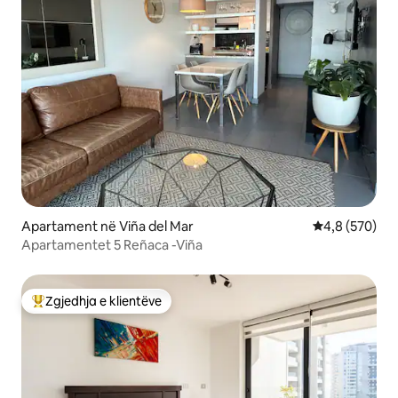
Apartament në Viña del Mar
Vlerësimi mes
4,8 (570)
Apartamentet 5 Reñaca -Viña
Zgjedhja e klientëve
Më të mirat e zgjedhjeve të klientëve