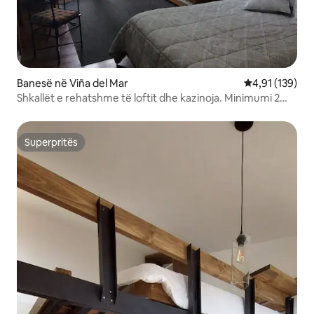
Banesë në Viña del Mar
Vlerësimi mesa
4,91 (139)
Shkallët e rehatshme të loftit dhe kazinoja. Minimumi 2
ditë.
Superpritës
Superpritës