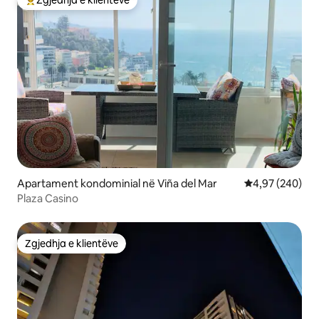
Më të mirat e zgjedhjeve të klientëve
Apartament kondominial në Viña del Mar
Vlerësimi mesa
4,97 (240)
Plaza Casino
Zgjedhja e klientëve
Zgjedhja e klientëve