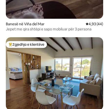
Banesë në Viña del Mar
Vlerësimi mes
4,93 (44)
Jepet me qira shtëpi e sapo mobiluar për 3 persona
Zgjedhja e klientëve
Më të mirat e zgjedhjeve të klientëve