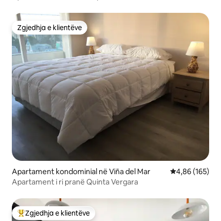
Zgjedhja e klientëve
Zgjedhja e klientëve
Apartament kondominial në Viña del Mar
Vlerësimi mesa
4,86 (165)
Apartament i ri pranë Quinta Vergara
Zgjedhja e klientëve
Më të mirat e zgjedhjeve të klientëve