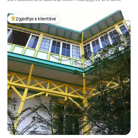
Zgjedhja e klientëve
Më të mirat e zgjedhjeve të klientëve