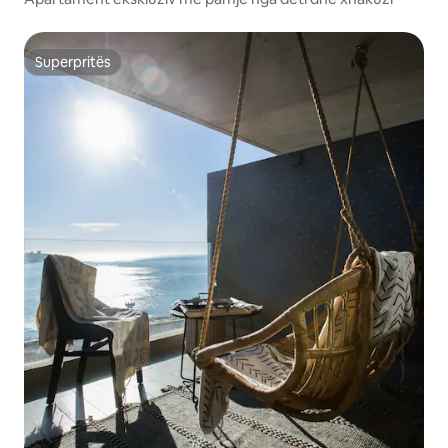
Superpritës
Superpritës