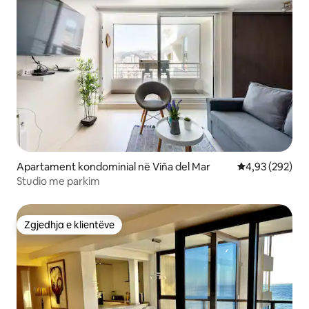
Apartament kondominial në Viña del Mar
Vlerësimi mesa
4,93 (292)
Studio me parkim
Zgjedhja e klientëve
Zgjedhja e klientëve