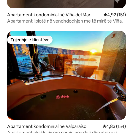
Apartament kondominial në Viña del Mar
Vlerësimi mesa
4,92 (151)
Apartament i plotë në vendndodhjen më të mirë të Viña.
Zgjedhja e klientëve
Zgjedhja e klientëve
Apartament kondominial në Valparaíso
Vlerësimi mesa
4,83 (154)
Apartament ekskluziv me pamje nga deti dhe xhakuzi