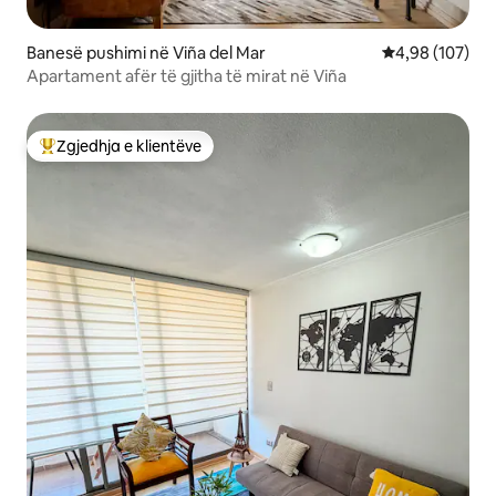
Banesë pushimi në Viña del Mar
Vlerësimi mesa
4,98 (107)
Apartament afër të gjitha të mirat në Viña
Zgjedhja e klientëve
Më të mirat e zgjedhjeve të klientëve