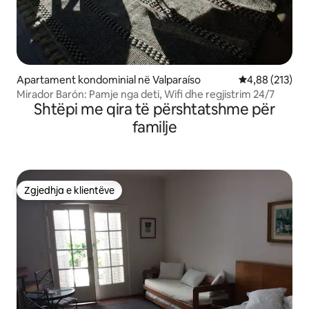
Apartament kondominial në Valparaíso
Vlerësimi mesa
4,88 (213)
Mirador Barón: Pamje nga deti, Wifi dhe regjistrim 24/7
Shtëpi me qira të përshtatshme për
familje
Zgjedhja e klientëve
Zgjedhja e klientëve