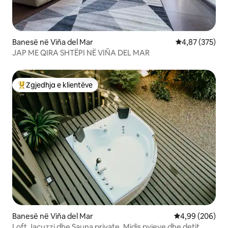
Banesë në Viña del Mar
Vlerësimi mesa
4,87 (375)
JAP ME QIRA SHTËPI NË VIÑA DEL MAR
Zgjedhja e klientëve
Më të mirat e zgjedhjeve të klientëve
Banesë në Viña del Mar
Vlerësimi mesat
4,99 (206)
Loft Jacuzzi dhe Sauna private. Midis pyjeve dhe detit