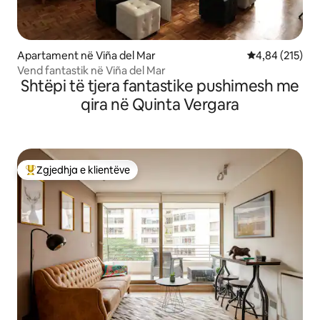
Apartament në Viña del Mar
Vlerësimi mesa
4,84 (215)
Vend fantastik në Viña del Mar
Shtëpi të tjera fantastike pushimesh me
qira në Quinta Vergara
Zgjedhja e klientëve
Më të mirat e zgjedhjeve të klientëve