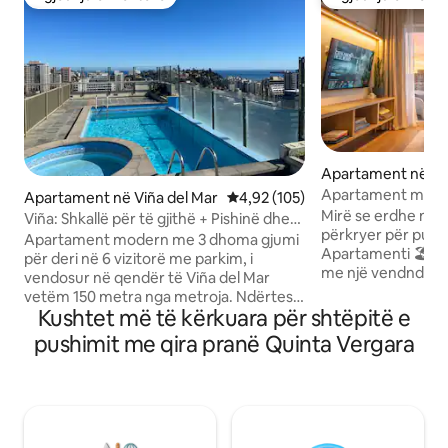
Zgjedhja e klientëve
Zgjedhja e klient
Apartament në Viñ
Apartament moder
Apartament në Viña del Mar
Vlerësimi mesatar 4,92 nga 5, 1
4,92 (105)
me pamje nga qyt
Mirë se erdhe në 
Viña: Shkallë për të gjithë + Pishinë dhe
përkryer për pus
parkim të përfshirë sot
Apartament modern me 3 dhoma gjumi
Apartamenti 🏖️ ynë
për deri në 6 vizitorë me parkim, i
me një vendndodh
vendosur në qendër të Viña del Mar
plazhit, restorant
vetëm 150 metra nga metroja. Ndërtesa
muze, ideale për t
Kushtet më të kërkuara për shtëpitë e
përfshin 2 pishina, një hapësirë pune me
🌅 Veçoritë kryesore p
kafene, zona për barbecue, sauna,
pushimit me qira pranë Quinta Vergara
panoramike mahnit
xhakuzi, palestër dhe një sallë eventesh.
gjerë. -Dhomë gj
Zona është e sigurt dhe e përshtatshme
një krevat super t
për ecje, ideale për familje, miq ose
divan të madh në 
udhëtarë biznesi që kërkojnë rehati,
Kuzhinë e komplet
lehtësi dhe vendndodhje të shkëlqyer.
shpejtësi të lartë 