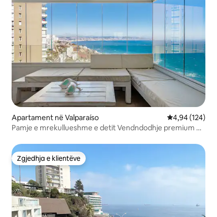
Apartament në Valparaíso
Vlerësimi mesa
4,94 (124)
Pamje e mrekullueshme e detit Vendndodhje premium në
Reñaca
Zgjedhja e klientëve
Zgjedhja e klientëve