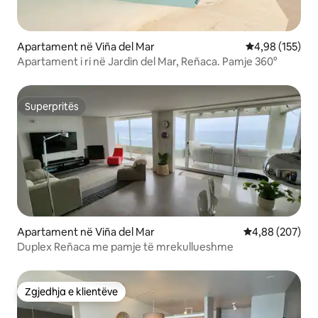
Apartament në Viña del Mar
Vlerësimi mesa
4,98 (155)
Apartament i ri në Jardin del Mar, Reñaca. Pamje 360°
Superpritës
Superpritës
Apartament në Viña del Mar
Vlerësimi mesa
4,88 (207)
Duplex Reñaca me pamje të mrekullueshme
Zgjedhja e klientëve
Zgjedhja e klientëve