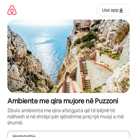
Kalo
te
Use app
përmbajtja
Ambiente me qira mujore në Puzzoni
Zbulo ambiente me qira afatgjata që të bëjnë të
ndihesh si në shtëpi për qëndrime prej një muaji a më
shumë.
Vendndodhja