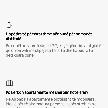
Hapësira të përshtatshme për punë për nomadët
dixhitalë
Po udhëton si profesionist? Gjej një qëndrim afatgjatë
që ofron wifi me shpejtësi të lartë dhe hapësira të
dedikuara pune.
Po kërkon apartamente me shërbim hotelerie?
Në Airbnb ka apartamente plotësisht të mobiluara,
ideale për të akomoduar personelin, për strehimin e