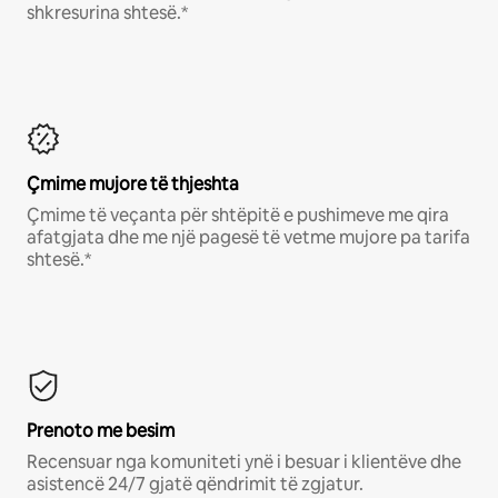
shkresurina shtesë.*
Çmime mujore të thjeshta
Çmime të veçanta për shtëpitë e pushimeve me qira
afatgjata dhe me një pagesë të vetme mujore pa tarifa
shtesë.*
Prenoto me besim
Recensuar nga komuniteti ynë i besuar i klientëve dhe
asistencë 24/7 gjatë qëndrimit të zgjatur.