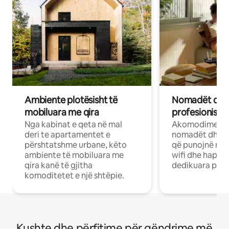
Ambiente plotësisht të
Nomadët dixh
mobiluara me qira
profesionistët
Nga kabinat e qeta në mal
Akomodime të 
deri te apartamentet e
nomadët dhe pr
përshtatshme urbane, këto
që punojnë në 
ambiente të mobiluara me
wifi dhe hapësi
qira kanë të gjitha
dedikuara pune
komoditetet e një shtëpie.
Kushte dhe përfitime për qëndrime më