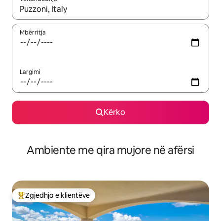
Kur rezultatet të jenë të disponueshme, lëviz me butonat e shig
Mbërritja
Largimi
Kërko
Ambiente me qira mujore në afërsi
Zgjedhja e klientëve
Më të mirat e zgjedhjeve të klientëve