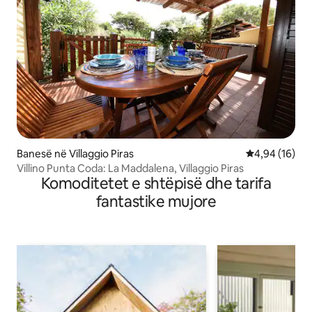
Banesë në Villaggio Piras
Vlerësimi mes
4,94 (16)
Villino Punta Coda: La Maddalena, Villaggio Piras
Komoditetet e shtëpisë dhe tarifa
fantastike mujore