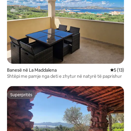
Banesë në La Maddalena
Vlerësimi 
5 (13)
Shtëpi me pamje nga deti e zhytur në natyrë të paprishur
Superpritës
Superpritës