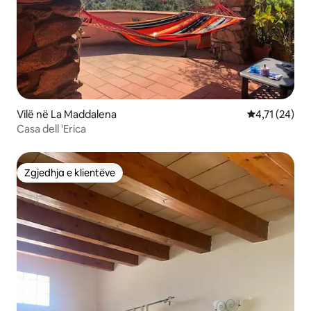
Vilë në La Maddalena
Vlerësimi mes
4,71 (24)
Casa dell 'Erica
Zgjedhja e klientëve
Zgjedhja e klientëve