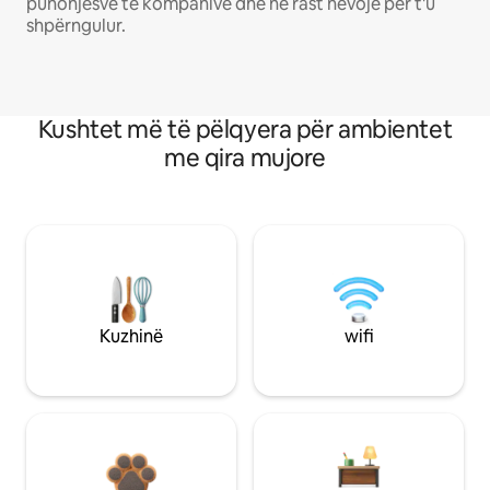
punonjësve të kompanive dhe në rast nevoje për t'u
shpërngulur.
Kushtet më të pëlqyera për ambientet
me qira mujore
Kuzhinë
wifi