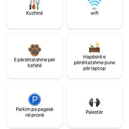
Kuzhinë
wifi
Hapësirë e
E përshtatshme për
përshtatshme pune
kafshë
për laptop
Parkim pa pagesë
Palestër
në pronë