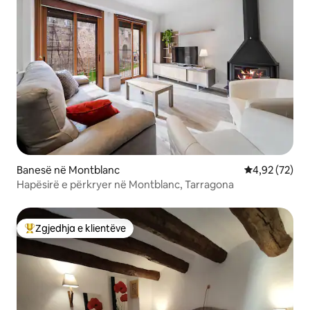
Banesë në Montblanc
Vlerësimi mes
4,92 (72)
Hapësirë e përkryer në Montblanc, Tarragona
Zgjedhja e klientëve
Më të mirat e zgjedhjeve të klientëve