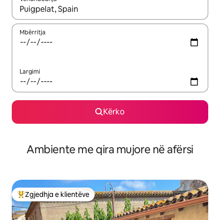
Kur rezultatet të jenë të disponueshme, lëviz me butonat e shig
Mbërritja
Largimi
Kërko
Ambiente me qira mujore në afërsi
Zgjedhja e klientëve
Më të mirat e zgjedhjeve të klientëve