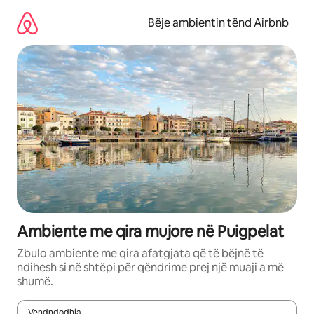
Kalo
te
Bëje ambientin tënd Airbnb
përmbajtja
Ambiente me qira mujore në Puigpelat
Zbulo ambiente me qira afatgjata që të bëjnë të
ndihesh si në shtëpi për qëndrime prej një muaji a më
shumë.
Vendndodhja