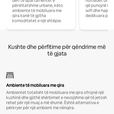
deri te apartamentet e
nomadët dhe pr
përshtatshme urbane, këto
që punojnë në 
ambiente të mobiluara me
wifi dhe hapësi
qira kanë të gjitha
dedikuara pune
komoditetet e një shtëpie.
Kushte dhe përfitime për qëndrime më
të gjata
Ambiente të mobiluara me qira
Ambientet totalisht të mobiluara me qira ofrojnë një
kuzhinë dhe gjithë shërbimet e nevojshme që të jetosh
rehat për një muaj a më shumë. Është alternativa e
përkryer për një ambient me nënqira.