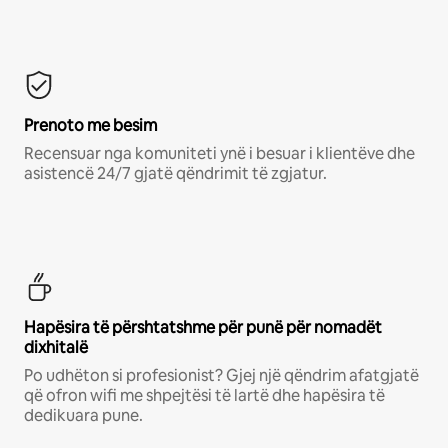
Prenoto me besim
Recensuar nga komuniteti ynë i besuar i klientëve dhe
asistencë 24/7 gjatë qëndrimit të zgjatur.
Hapësira të përshtatshme për punë për nomadët
dixhitalë
Po udhëton si profesionist? Gjej një qëndrim afatgjatë
që ofron wifi me shpejtësi të lartë dhe hapësira të
dedikuara pune.