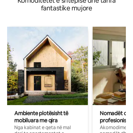
Komoditetet e shtëpisë dhe tarifa
fantastike mujore
Ambiente plotësisht të
Nomadët dixh
mobiluara me qira
profesionistët
Nga kabinat e qeta në mal
Akomodime të 