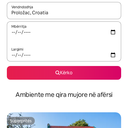
Vendndodhja
Kur rezultatet të jenë të disponueshme, lëviz me butonat e shig
Mbërritja
Largimi
Kërko
Ambiente me qira mujore në afërsi
Superpritës
Superpritës