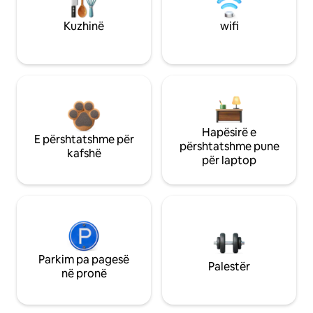
Kuzhinë
wifi
Hapësirë e
E përshtatshme për
përshtatshme pune
kafshë
për laptop
Parkim pa pagesë
Palestër
në pronë