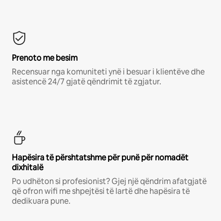
Prenoto me besim
Recensuar nga komuniteti ynë i besuar i klientëve dhe
asistencë 24/7 gjatë qëndrimit të zgjatur.
Hapësira të përshtatshme për punë për nomadët
dixhitalë
Po udhëton si profesionist? Gjej një qëndrim afatgjatë
që ofron wifi me shpejtësi të lartë dhe hapësira të
dedikuara pune.