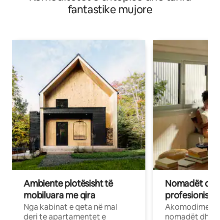
fantastike mujore
Ambiente plotësisht të
Nomadët dixh
mobiluara me qira
profesionistët
Nga kabinat e qeta në mal
Akomodime të 
deri te apartamentet e
nomadët dhe pr