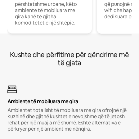
përshtatshme urbane, këto
që punojnë në 
ambiente të mobiluara me
wifi dhe hapësi
qira kanë të gjitha
dedikuara pune
komoditetet e një shtëpie.
Kushte dhe përfitime për qëndrime më
të gjata
Ambiente të mobiluara me qira
Ambientet totalisht të mobiluara me qira ofrojnë një
kuzhinë dhe gjithë kushtet e nevojshme që të jetosh
rehat për një muaj a më shumë. Është alternativa e
përkryer për një ambient me nënqira.