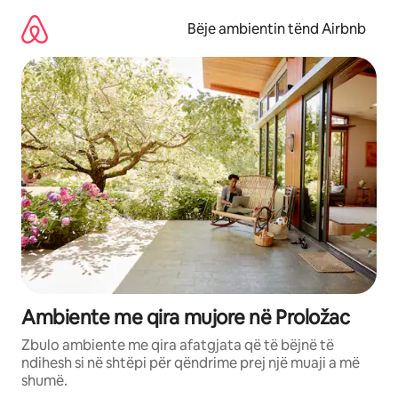
Kalo
te
Bëje ambientin tënd Airbnb
përmbajtja
Ambiente me qira mujore në Proložac
Zbulo ambiente me qira afatgjata që të bëjnë të
ndihesh si në shtëpi për qëndrime prej një muaji a më
shumë.