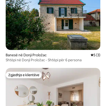
Banesë në Donji Proložac
Vlerësimi
5 (3)
Shtëpi në Donji Proložac - Shtëpi për 6 persona
Zgjedhja e klientëve
Zgjedhja e klientëve