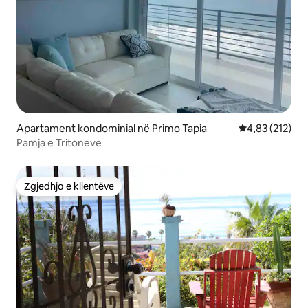
Apartament kondominial në Primo Tapia
Vlerësimi mesa
4,83 (212)
Pamja e Tritoneve
Zgjedhja e klientëve
Zgjedhja e klientëve