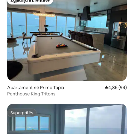
Zgjedhja e klientëve
Zgjedhja e klientëve
Apartament në Primo Tapia
Vlerësimi mes
4,86 (94)
Penthouse King Tritons
Superpritës
Superpritës