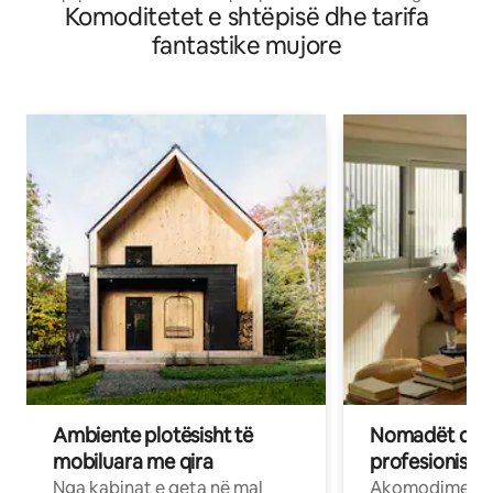
Komoditetet e shtëpisë dhe tarifa
plazhi i bukur
fantastike mujore
Ambiente plotësisht të
Nomadët dixh
mobiluara me qira
profesionistët
Nga kabinat e qeta në mal
Akomodime të 