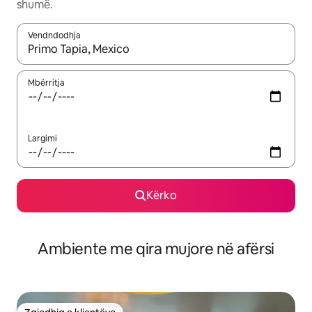
shumë.
Vendndodhja
Kur rezultatet të jenë të disponueshme, lëviz me butonat e shig
Mbërritja
Largimi
Kërko
Ambiente me qira mujore në afërsi