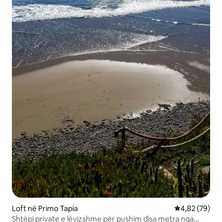
Loft në Primo Tapia
Vlerësimi mes
4,82 (79)
Shtëpi private e lëvizshme për pushim disa metra nga