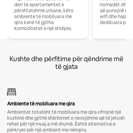
deri te apartamentet e
nomadët dhe pr
përshtatshme urbane, këto
që punojnë në 
ambiente të mobiluara me
wifi dhe hapësi
qira kanë të gjitha
dedikuara pune
komoditetet e një shtëpie.
Kushte dhe përfitime për qëndrime më
të gjata
Ambiente të mobiluara me qira
Ambientet totalisht të mobiluara me qira ofrojnë një
kuzhinë dhe gjithë shërbimet e nevojshme që të jetosh
rehat për një muaj a më shumë. Është alternativa e
përkryer për një ambient me nënqira.