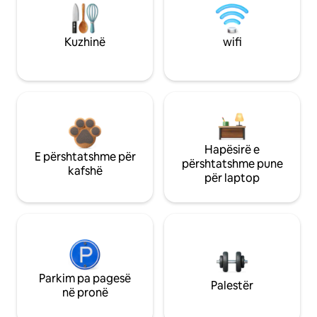
Kuzhinë
wifi
Hapësirë e
E përshtatshme për
përshtatshme pune
kafshë
për laptop
Parkim pa pagesë
Palestër
në pronë