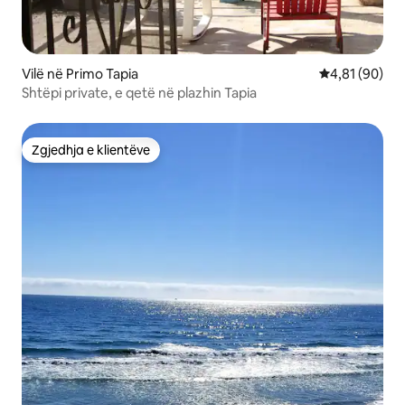
Vilë në Primo Tapia
Vlerësimi mes
4,81 (90)
Shtëpi private, e qetë në plazhin Tapia
Zgjedhja e klientëve
Zgjedhja e klientëve