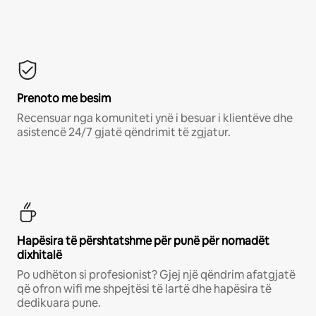
Prenoto me besim
Recensuar nga komuniteti ynë i besuar i klientëve dhe
asistencë 24/7 gjatë qëndrimit të zgjatur.
Hapësira të përshtatshme për punë për nomadët
dixhitalë
Po udhëton si profesionist? Gjej një qëndrim afatgjatë
që ofron wifi me shpejtësi të lartë dhe hapësira të
dedikuara pune.