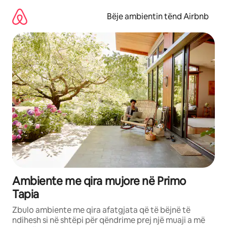
Kalo
te
Bëje ambientin tënd Airbnb
përmbajtja
Ambiente me qira mujore në Primo
Tapia
Zbulo ambiente me qira afatgjata që të bëjnë të
ndihesh si në shtëpi për qëndrime prej një muaji a më