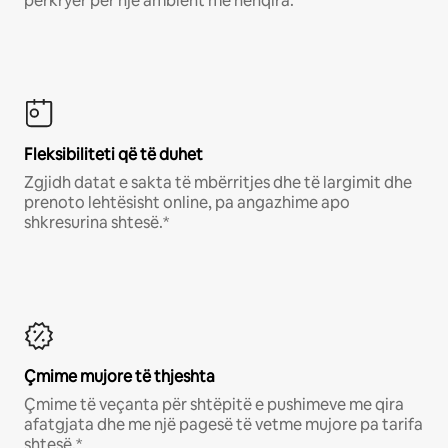
përkryer për një ambient me nënqira.
Fleksibiliteti që të duhet
Zgjidh datat e sakta të mbërritjes dhe të largimit dhe
prenoto lehtësisht online, pa angazhime apo
shkresurina shtesë.*
Çmime mujore të thjeshta
Çmime të veçanta për shtëpitë e pushimeve me qira
afatgjata dhe me një pagesë të vetme mujore pa tarifa
shtesë.*