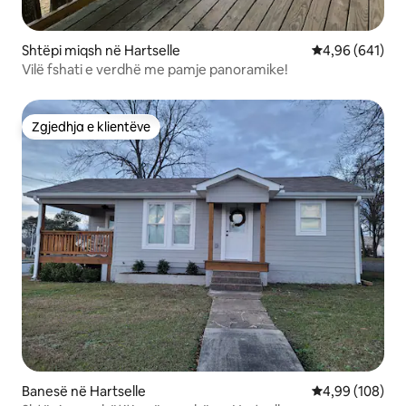
Shtëpi miqsh në Hartselle
Vlerësimi mesa
4,96 (641)
Vilë fshati e verdhë me pamje panoramike!
Zgjedhja e klientëve
Zgjedhja e klientëve
Banesë në Hartselle
Vlerësimi mesa
4,99 (108)