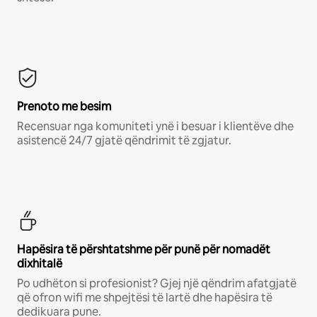
Prenoto me besim
Recensuar nga komuniteti ynë i besuar i klientëve dhe
asistencë 24/7 gjatë qëndrimit të zgjatur.
Hapësira të përshtatshme për punë për nomadët
dixhitalë
Po udhëton si profesionist? Gjej një qëndrim afatgjatë
që ofron wifi me shpejtësi të lartë dhe hapësira të
dedikuara pune.