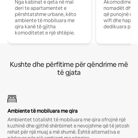
Nga kabinat e qeta në mal
Akomodime të 
deri te apartamentet e
nomadët dhe pr
përshtatshme urbane, këto
që punojnë në 
ambiente të mobiluara me
wifi dhe hapësi
qira kanë të gjitha
dedikuara pune
komoditetet e një shtëpie.
Kushte dhe përfitime për qëndrime më
të gjata
Ambiente të mobiluara me qira
Ambientet totalisht të mobiluara me qira ofrojnë një
kuzhinë dhe gjithë shërbimet e nevojshme që të jetosh
rehat për një muaj a më shumë. Është alternativa e