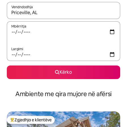
Vendndodhja
Kur rezultatet të jenë të disponueshme, lëviz me butonat e shig
Mbërritja
Largimi
Kërko
Ambiente me qira mujore në afërsi
Zgjedhja e klientëve
Më të mirat e zgjedhjeve të klientëve