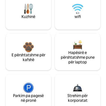
Kuzhinë
wifi
Hapësirë e
E përshtatshme për
përshtatshme pune
kafshë
për laptop
Parkim pa pagesë
Strehim për
në pronë
korporatat