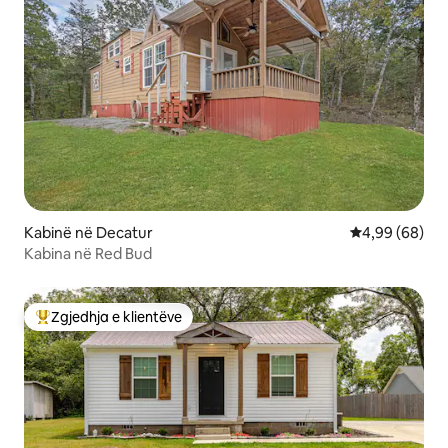
Kabinë në Decatur
Vlerësimi mes
4,99 (68)
Kabina në Red Bud
Zgjedhja e klientëve
Më të mirat e zgjedhjeve të klientëve