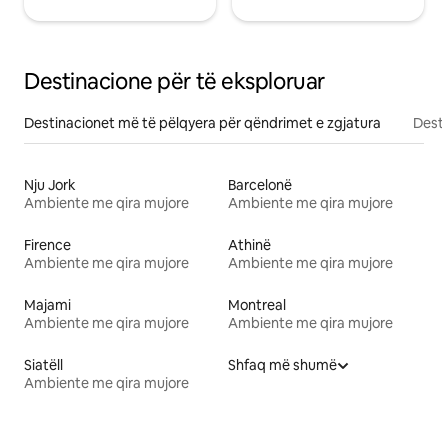
Destinacione për të eksploruar
Destinacionet më të pëlqyera për qëndrimet e zgjatura
Desti
Nju Jork
Barcelonë
Ambiente me qira mujore
Ambiente me qira mujore
Firence
Athinë
Ambiente me qira mujore
Ambiente me qira mujore
Majami
Montreal
Ambiente me qira mujore
Ambiente me qira mujore
Siatëll
Shfaq më shumë
Ambiente me qira mujore