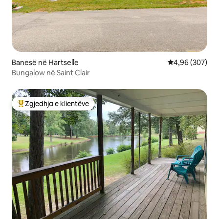
Banesë në Hartselle
Vlerësimi mesa
4,96 (307)
Bungalow në Saint Clair
Zgjedhja e klientëve
Më të mirat e zgjedhjeve të klientëve