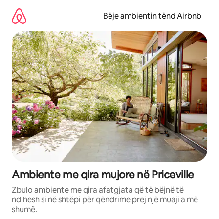
Kalo
te
Bëje ambientin tënd Airbnb
përmbajtja
Ambiente me qira mujore në Priceville
Zbulo ambiente me qira afatgjata që të bëjnë të
ndihesh si në shtëpi për qëndrime prej një muaji a më
shumë.