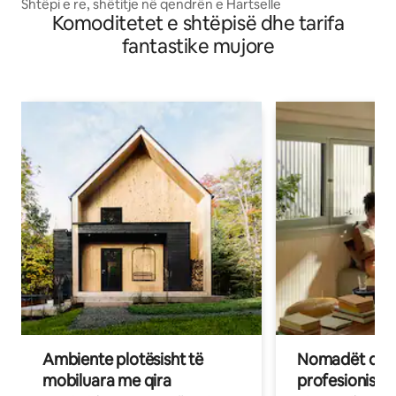
Shtëpi e re, shëtitje në qendrën e Hartselle
Komoditetet e shtëpisë dhe tarifa
fantastike mujore
Ambiente plotësisht të
Nomadët dixh
mobiluara me qira
profesionistët