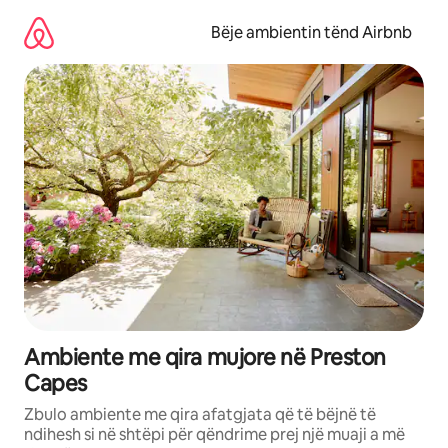
Kalo
te
Bëje ambientin tënd Airbnb
përmbajtja
Ambiente me qira mujore në Preston
Capes
Zbulo ambiente me qira afatgjata që të bëjnë të
ndihesh si në shtëpi për qëndrime prej një muaji a më