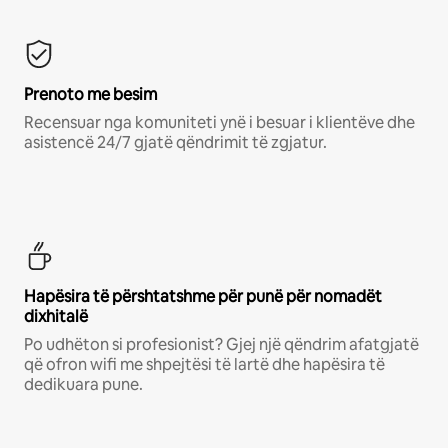
Prenoto me besim
Recensuar nga komuniteti ynë i besuar i klientëve dhe
asistencë 24/7 gjatë qëndrimit të zgjatur.
Hapësira të përshtatshme për punë për nomadët
dixhitalë
Po udhëton si profesionist? Gjej një qëndrim afatgjatë
që ofron wifi me shpejtësi të lartë dhe hapësira të
dedikuara pune.