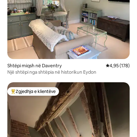
Shtëpi miqsh në Daventry
Vlerësimi mesa
4,95 (178)
Një shtëpi nga shtëpia në historikun Eydon
Zgjedhja e klientëve
Më të mirat e zgjedhjeve të klientëve