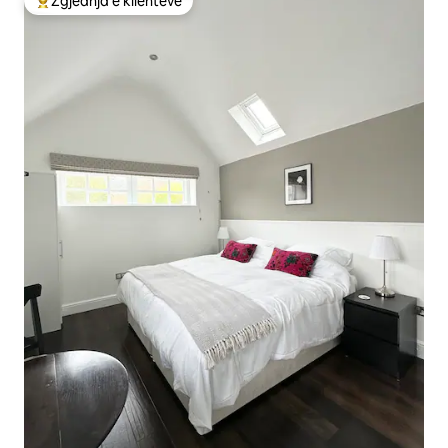
Zgjedhja e klientëve
Më të mirat e zgjedhjeve të klientëve