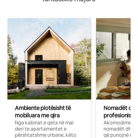
Ambiente plotësisht të
Nomadët dixh
mobiluara me qira
profesionistët
Nga kabinat e qeta në mal
Akomodime të 
deri te apartamentet e
nomadët dhe pr
përshtatshme urbane, këto
që punojnë në 