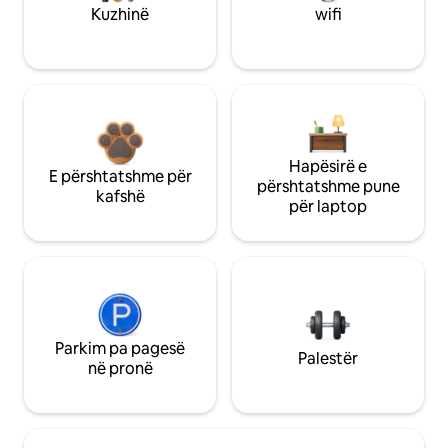
Kuzhinë
wifi
Hapësirë e
E përshtatshme për
përshtatshme pune
kafshë
për laptop
Parkim pa pagesë
Palestër
në pronë