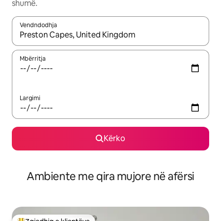
shumë.
Vendndodhja
Kur rezultatet të jenë të disponueshme, lëviz me butonat e shig
Mbërritja
Largimi
Kërko
Ambiente me qira mujore në afërsi