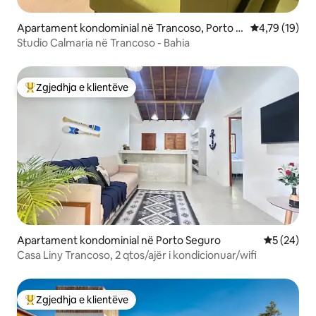
Apartament kondominial në Trancoso, Porto S
Vlerësimi mes
4,79 (19)
eguro
Studio Calmaria në Trancoso - Bahia
Zgjedhja e klientëve
Më të mirat e zgjedhjeve të klientëve
Apartament kondominial në Porto Seguro
Vlerësimi 
5 (24)
Casa Liny Trancoso, 2 qtos/ajër i kondicionuar/wifi
Zgjedhja e klientëve
Më të mirat e zgjedhjeve të klientëve