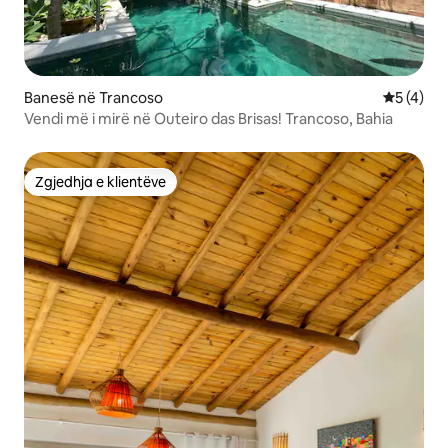
Banesë në Trancoso
Vlerësimi
5 (4)
Vendi më i mirë në Outeiro das Brisas! Trancoso, Bahia
Zgjedhja e klientëve
Zgjedhja e klientëve