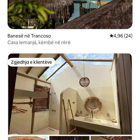
Banesë në Trancoso
Vlerësimi mes
4,96 (24)
Casa Iemanjá, këmbë në rërë
Zgjedhja e klientëve
Zgjedhja e klientëve