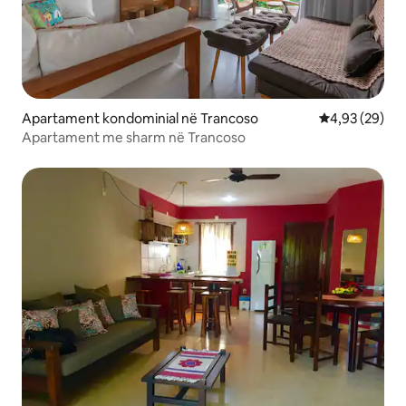
Apartament kondominial në Trancoso
Vlerësimi mes
4,93 (29)
Apartament me sharm në Trancoso