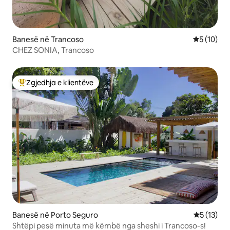
Banesë në Trancoso
Vlerësimi 
5 (10)
CHEZ SONIA, Trancoso
Zgjedhja e klientëve
Më të mirat e zgjedhjeve të klientëve
Banesë në Porto Seguro
Vlerësimi 
5 (13)
Shtëpi pesë minuta më këmbë nga sheshi i Trancoso-s!