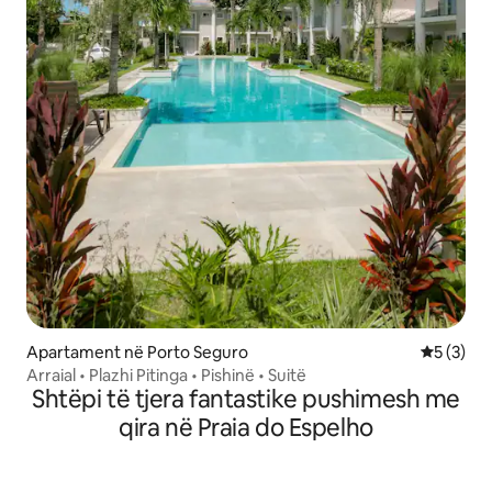
Apartament në Porto Seguro
Vlerësimi
5 (3)
Arraial • Plazhi Pitinga • Pishinë • Suitë
Shtëpi të tjera fantastike pushimesh me
qira në Praia do Espelho