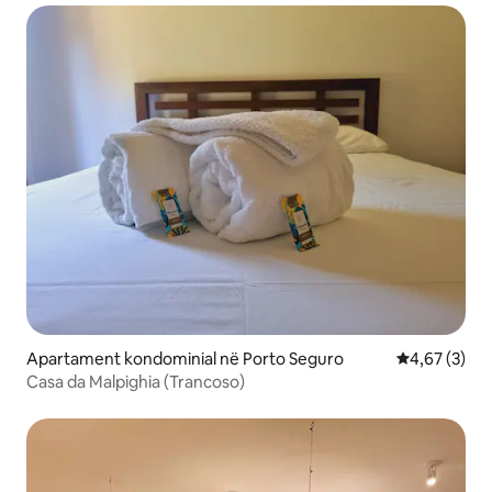
Apartament kondominial në Porto Seguro
Vlerësimi me
4,67 (3)
Casa da Malpighia (Trancoso)