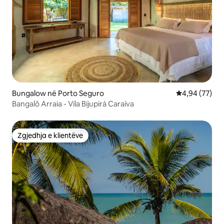
Bungalow në Porto Seguro
Vlerësimi mes
4,94 (77)
Bangalô Arraia - Vila Bijupirá Caraíva
Zgjedhja e klientëve
Zgjedhja e klientëve