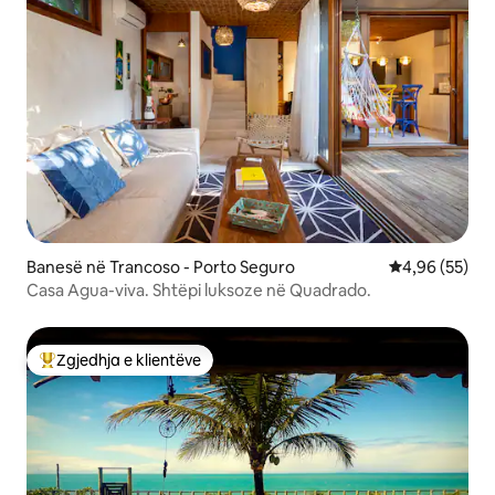
Banesë në Trancoso - Porto Seguro
Vlerësimi mes
4,96 (55)
Casa Agua-viva. Shtëpi luksoze në Quadrado.
Zgjedhja e klientëve
Më të mirat e zgjedhjeve të klientëve