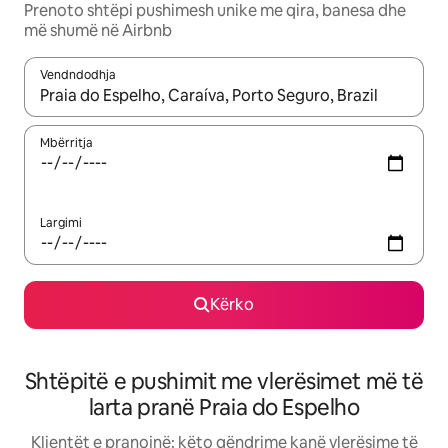
Prenoto shtëpi pushimesh unike me qira, banesa dhe
më shumë në Airbnb
Vendndodhja
Kur rezultatet të jenë të disponueshme, lëviz me butonat e shig
Mbërritja
Largimi
Kërko
Shtëpitë e pushimit me vlerësimet më të
larta pranë Praia do Espelho
Klientët e pranojnë: këto qëndrime kanë vlerësime të