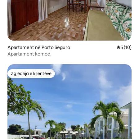
Apartament në Porto Seguro
Vlerësimi 
5 (10)
Apartament komod.
Zgjedhja e klientëve
Zgjedhja e klientëve