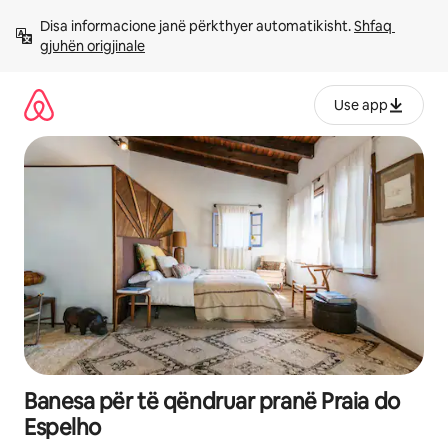
Kalo
Disa informacione janë përkthyer automatikisht. 
Shfaq 
te
gjuhën origjinale
përmbajtja
Use app
Banesa për të qëndruar pranë Praia do
Espelho