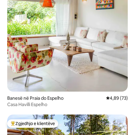
Banesë në Praia do Espelho
Vlerësimi mes
4,89 (73)
Casa Havilli Espelho
Zgjedhja e klientëve
Më të mirat e zgjedhjeve të klientëve