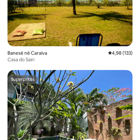
Banesë në Caraíva
Vlerësimi mesa
4,98 (133)
Casa do Sairi
Superpritës
Superpritës