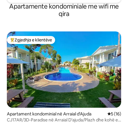
Apartamente kondominiale me wifi me
qira
Zgjedhja e klientëve
Më të mirat e zgjedhjeve të klientëve
Apartament kondominial në Arraial d'Ajuda
Vlerësimi 
5 (16)
CJ17AR/3D-Paradise në Arraial D'ajuda/Plazh dhe kohë e
lirë