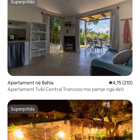
Superpritës
Superpritës
Apartament në Bahia
Vlerësimi mesa
4,75 (210)
Apartament Tulsi Central Trancoso me pamje nga deti
Superpritës
Superpritës