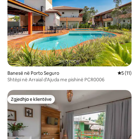
Banesë në Porto Seguro
Vlerësimi 
5 (11)
Shtëpi në Arraial d'Ajuda me pishinë PCR0006
Zgjedhja e klientëve
Zgjedhja e klientëve