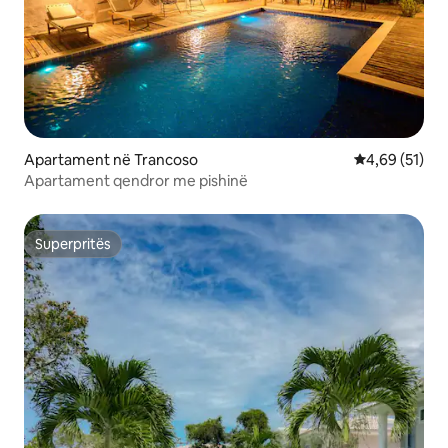
Apartament në Trancoso
Vlerësimi mes
4,69 (51)
Apartament qendror me pishinë
Superpritës
Superpritës