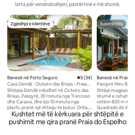
larta për vendndodhjen, pastërtinë e më shumë.
Zgjedhja e klientëve
Superpritës
Zgjedhja e klientëve
Superpritës
Banesë në Porto Seguro
Vlerësimi mesatar 5 nga 5, 
5 (34)
Banesë në Praia do
Trancoso
Casa Dendê : Outeiro das Brisas - Praia
Pasqyrë Meu Bahia 
doplace} lho
Pasqyrë
Shtëpia Dendê ndodhet në Outeiro das
Shtëpi magjepsëse
Brisas, Pasqyrë, 30 minuta nga Trancoso
shumë e rehatshm
dhe Caraiva, dhe kjo 10 minuta nga
vetëm 800 m nga p
plazhi, pranë një shtegu të bukur. Drita,
Quadrado da Vila 
Kushtet më të kërkuara për shtëpitë e
shija e mirë, ekuilibri dhe qetësia janë ato
apartamentit kond
që të presin në këtë shtëpi plot me
Brisas. 🏖 Në apartament kondominial,
pushimit me qira pranë Praia do Espelho
hijeshi. Pishinë private. 4 suita: krevate
do të gjesh një klu
dopio "queen" dhe krevate tekë, ajër i
(me tarifë përdori