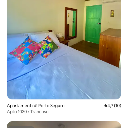
Apartament në Porto Seguro
Vlerësimi me
4,7 (10)
Apto 1030 • Trancoso