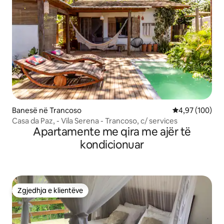
Banesë në Trancoso
Vlerësimi mesa
4,97 (100)
Casa da Paz, - Vila Serena - Trancoso, c/ services
Apartamente me qira me ajër të
kondicionuar
Zgjedhja e klientëve
Zgjedhja e klientëve