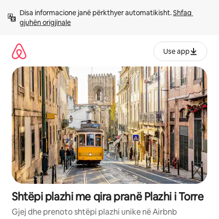
Kalo
Disa informacione janë përkthyer automatikisht. 
Shfaq 
te
gjuhën origjinale
përmbajtja
Use app
Shtëpi plazhi me qira pranë Plazhi i Torre
Gjej dhe prenoto shtëpi plazhi unike në Airbnb