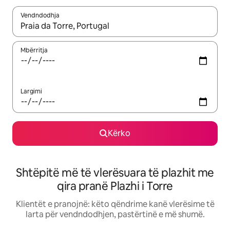
Vendndodhja
Kur rezultatet të jenë të disponueshme, lëviz me butonat e shig
Mbërritja
Largimi
Kërko
Shtëpitë më të vlerësuara të plazhit me
qira pranë Plazhi i Torre
Klientët e pranojnë: këto qëndrime kanë vlerësime të
larta për vendndodhjen, pastërtinë e më shumë.