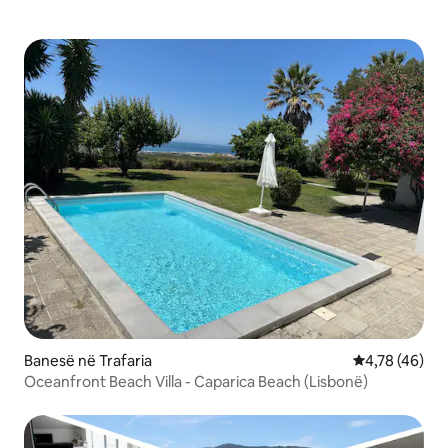
Banesë në Trafaria
Vlerësimi mes
4,78 (46)
Oceanfront Beach Villa - Caparica Beach (Lisbonë)