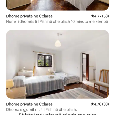
Dhomë private në Colares
Vlerësimi mes
4,77 (53)
Numri i dhomës 5 | Pishinë dhe plazh 10 minuta më këmbë
Dhomë private në Colares
Vlerësimi mes
4,76 (33)
Dhoma e gjumit nr. 4 | Pishinë dhe plazh.