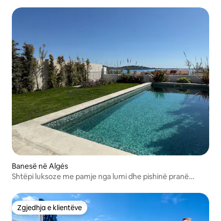
Banesë në Algés
Shtëpi luksoze me pamje nga lumi dhe pishinë pranë
Lisbonës
Zgjedhja e klientëve
Zgjedhja e klientëve