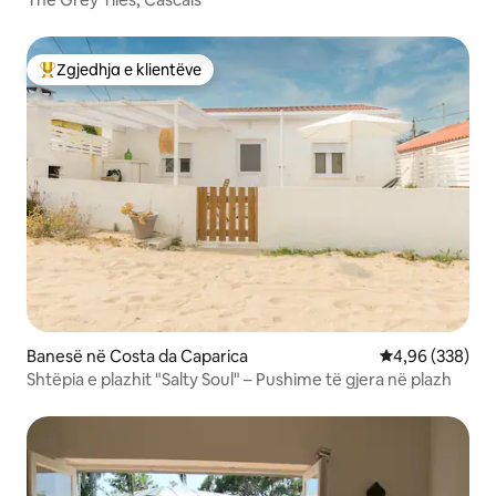
Zgjedhja e klientëve
Më të mirat e zgjedhjeve të klientëve
Banesë në Costa da Caparica
Vlerësimi mesa
4,96 (338)
Shtëpia e plazhit "Salty Soul" – Pushime të gjera në plazh