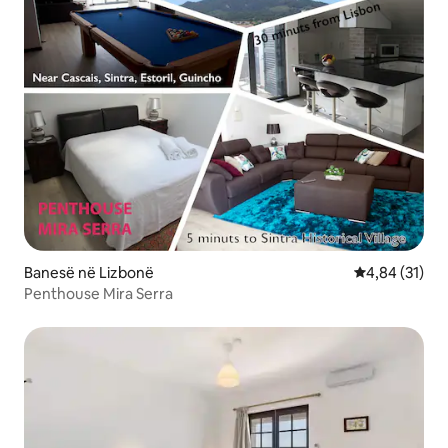
Banesë në Lizbonë
Vlerësimi mes
4,84 (31)
Penthouse Mira Serra