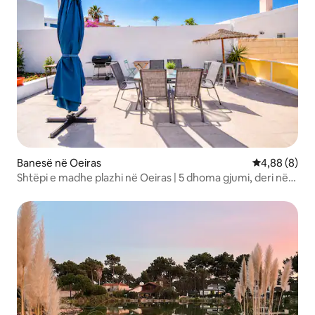
Banesë në Oeiras
Vlerësimi me
4,88 (8)
Shtëpi e madhe plazhi në Oeiras | 5 dhoma gjumi, deri në
10 vizitorë