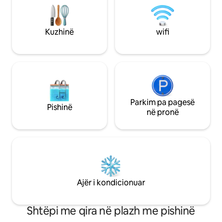
sikur po qëndron në shtëpinë e një miku
vërtetë buzë plazh
që ka udhëtuar shumë, jo në një shtëpi
Caparica të bukur
pushimi standarde. Nëse dëshiron
pranë vendeve të 
Kuzhinë
wifi
karakter, atmosferë dhe një ambient të
dhe bareve të perë
paharrueshëm, ky është ai.
plazhit.
Parkim pa pagesë
Pishinë
në pronë
Ajër i kondicionuar
Shtëpi me qira në plazh me pishinë