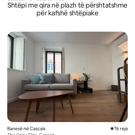
Shtëpi me qira në plazh të përshtatshme
për kafshë shtëpiake
Banesë në Cascais
Vendqëndrim
Të reja
The Grey Tiles, Cascais