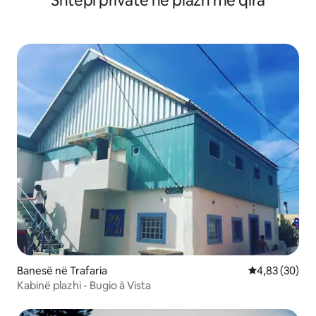
Shtëpi private në plazh me qira
Banesë në Trafaria
Vlerësimi mes
4,83 (30)
Kabinë plazhi - Bugio à Vista