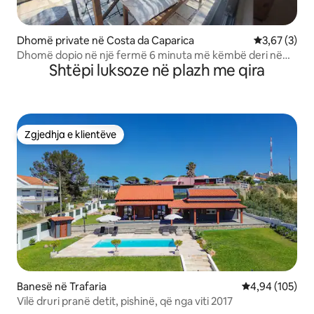
Dhomë private në Costa da Caparica
Vlerësimi me
3,67 (3)
Dhomë dopio në një fermë 6 minuta më këmbë deri në
Shtëpi luksoze në plazh me qira
plazh
Zgjedhja e klientëve
Zgjedhja e klientëve
Banesë në Trafaria
Vlerësimi mesa
4,94 (105)
Vilë druri pranë detit, pishinë, që nga viti 2017