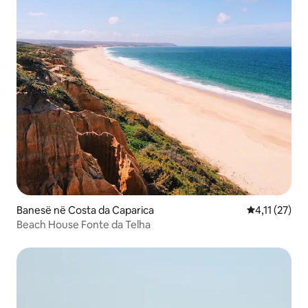
Banesë në Costa da Caparica
Vlerësimi mes
4,11 (27)
Beach House Fonte da Telha