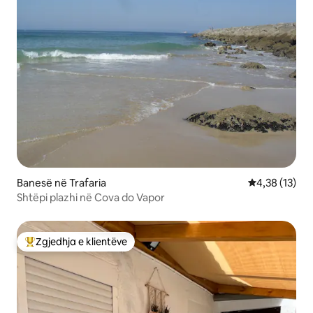
Banesë në Trafaria
Vlerësimi mes
4,38 (13)
Shtëpi plazhi në Cova do Vapor
Zgjedhja e klientëve
Më të mirat e zgjedhjeve të klientëve