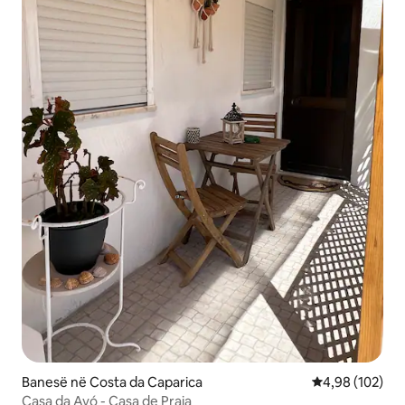
Banesë në Costa da Caparica
Vlerësimi mesa
4,98 (102)
Casa da Avó - Casa de Praia