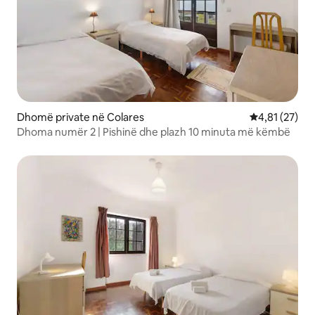
Dhomë private në Colares
Vlerësimi mes
4,81 (27)
Dhoma numër 2 | Pishinë dhe plazh 10 minuta më këmbë