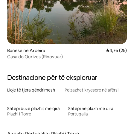
Banesë në Aroeira
Vlerësimi mes
4,76 (25)
Casa do Ourives (Rinovuar)
Destinacione për të eksploruar
Lloje të tjera qëndrimesh
Peizazhet kryesore në afërsi
Shtëpi buzë plazhit me qira
Shtëpi në plazh me qira
Plazhi i Torre
Portugalia
Airbnb
Portugalia
Plazhi i Torre