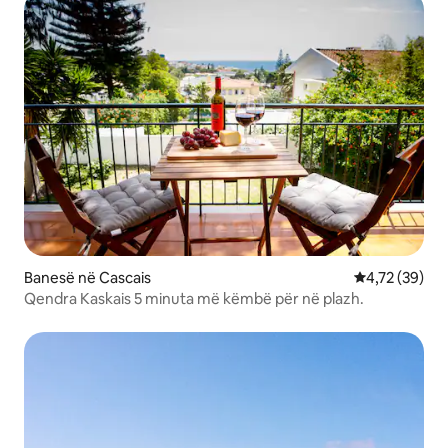
Banesë në Cascais
Vlerësimi mes
4,72 (39)
Qendra Kaskais 5 minuta më këmbë për në plazh.