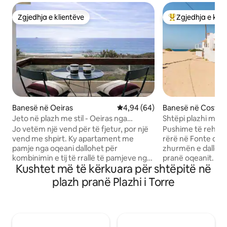
Zgjedhja e klientëve
Zgjedhja e klie
Zgjedhja e klientëve
Më të mirat e zgj
Banesë në Oeiras
Vlerësimi mesatar 4,94 nga 5, 
4,94 (64)
Banesë në Costa d
a
Jeto në plazh me stil - Oeiras nga
Shtëpi plazhi me sh
Lisbona
nga rëra
Jo vetëm një vend për të fjetur, por një
Pushime të rehats
vend me shpirt. Ky apartament me
rërë në Fonte da 
pamje nga oqeani dallohet për
zhurmën e dallgëv
kombinimin e tij të rrallë të pamjeve nga
pranë oqeanit. Kjo
Kushtet më të kërkuara për shtëpitë në
Atlantiku në rreshtin e parë dhe
buzë detit ka dy 
ambienteve të brendshme të kuruara
dhomë ndenjjeje t
plazh pranë Plazhi i Torre
bukur, si dhe komoditetin e parkimit
kuzhinë të komple
privat. Mendo për drurin e mesit të
ngrënieje, si dhe 
shekullit, artin e spikatur, bimët
barbekju për vakte
skulpturale dhe diellin që derdhet
për çifte ose famil
përmes dritareve të mëdha. Të duket
rehati, thjeshtësi