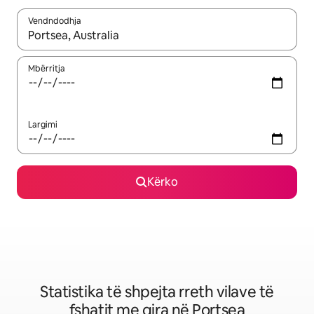
Vendndodhja
Kur rezultatet të jenë të disponueshme, lëviz me butonat e shig
Mbërritja
Largimi
Kërko
Statistika të shpejta rreth vilave të
fshatit me qira në Portsea