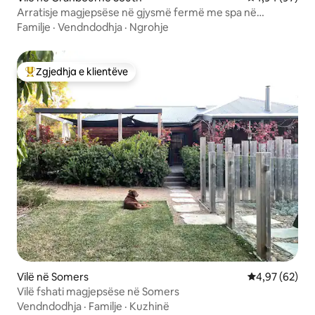
Arratisje magjepsëse në gjysmë fermë me spa në
Cranbourne
Familje
·
Vendndodhja
·
Ngrohje
Zgjedhja e klientëve
Më të mirat e zgjedhjeve të klientëve
Vilë në Somers
Vlerësimi mes
4,97 (62)
Vilë fshati magjepsëse në Somers
Vendndodhja
·
Familje
·
Kuzhinë