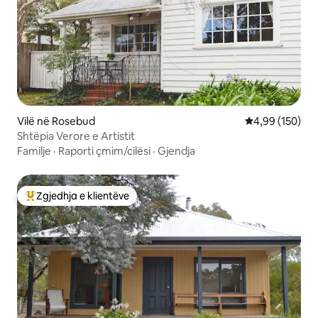
Vilë në Rosebud
Vlerësimi mesa
4,99 (150)
Shtëpia Verore e Artistit
Familje
·
Raporti çmim/cilësi
·
Gjendja
Zgjedhja e klientëve
Më të mirat e zgjedhjeve të klientëve