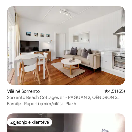
Vilë në Sorrento
Vlerësimi mes
4,51 (65)
Sorrento Beach Cottages #1 - PAGUAN 2, QËNDRON 3
net!
Familje
·
Raporti çmim/cilësi
·
Plazh
Zgjedhja e klientëve
Zgjedhja e klientëve