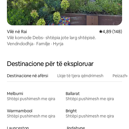
Vilë në Rai
Vlerësimi mesa
4,89 (148)
Vilë komode Debs- shtëpia jote larg shtëpisë.
Vendndodhja
·
Familje
·
Hyrja
Destinacione për të eksploruar
Destinacione në afërsi
Lloje të tjera qëndrimesh
Peizazhe
Melburni
Ballarat
Shtëpi pushimesh me qira
Shtëpi pushimesh me qira
Warrnambool
Bright
Shtëpi pushimesh me qira
Shtëpi pushimesh me qira
Launceston
Jindabyne