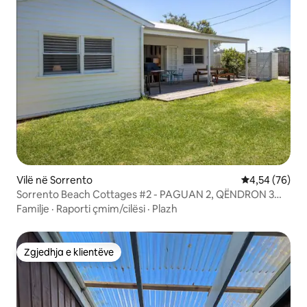
Vilë në Sorrento
Vlerësimi mes
4,54 (76)
Sorrento Beach Cottages #2 - PAGUAN 2, QËNDRON 3
net!
Familje
·
Raporti çmim/cilësi
·
Plazh
Zgjedhja e klientëve
Zgjedhja e klientëve