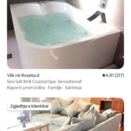
Vilë në Rosebud
Vlerësimi mesa
4,91 (217)
Sea Salt BnB Coastal Spa: Sensational!
Raporti çmim/cilësi
·
Familje
·
Saktësia
Zgjedhja e klientëve
Zgjedhja e klientëve