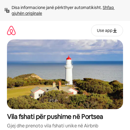
Kalo
Disa informacione janë përkthyer automatikisht. 
Shfaq 
te
gjuhën origjinale
përmbajtja
Use app
Vila fshati për pushime në Portsea
Gjej dhe prenoto vila fshati unike në Airbnb