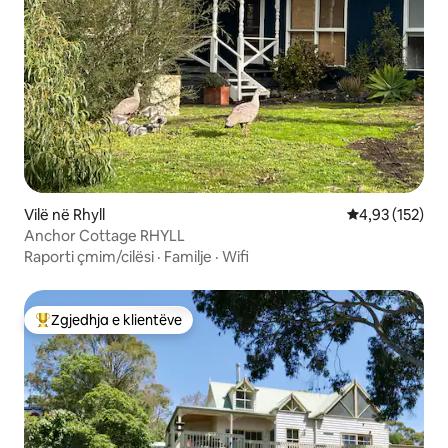
Vilë në Rhyll
Vlerësimi mesa
4,93 (152)
Anchor Cottage RHYLL
Raporti çmim/cilësi
·
Familje
·
Wifi
Zgjedhja e klientëve
Më të mirat e zgjedhjeve të klientëve