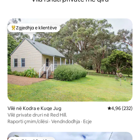
Zgjedhja e klientëve
Më të mirat e zgjedhjeve të klientëve
Vilë në Kodra e Kuqe Jug
Vlerësimi mesa
4,96 (232)
Vilë private druri në Red Hill.
Raporti çmim/cilësi
·
Vendndodhja
·
Ecje