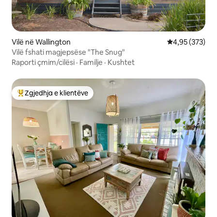
Vilë në Wallington
Vlerësimi mesa
4,95 (373)
Vilë fshati magjepsëse "The Snug"
Raporti çmim/cilësi
·
Familje
·
Kushtet
Zgjedhja e klientëve
Më të mirat e zgjedhjeve të klientëve