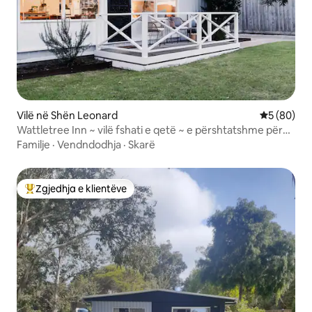
Vilë në Shën Leonard
Vlerësimi 
5 (80)
Wattletree Inn ~ vilë fshati e qetë ~ e përshtatshme për
qentë
Familje
·
Vendndodhja
·
Skarë
Zgjedhja e klientëve
Më të mirat e zgjedhjeve të klientëve