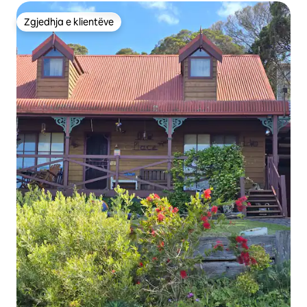
Zgjedhja e klientëve
Zgjedhja e klientëve