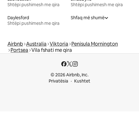
Shtëpi pushimesh me qira
Shtëpi pushimesh me qira
Daylesford
Shfaq më shumë
Shtëpi pushimesh me qira
Airbnb
Australia
Viktoria
Penisula Mornington
Portsea
Vila fshati me qira
© 2026 Airbnb, Inc.
Privatësia
Kushtet