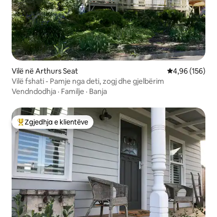
Vilë në Arthurs Seat
Vlerësimi mesa
4,96 (156)
Vilë fshati - Pamje nga deti, zogj dhe gjelbërim
Vendndodhja
·
Familje
·
Banja
Zgjedhja e klientëve
Më të mirat e zgjedhjeve të klientëve