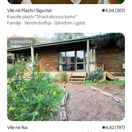
Vilë në Plazhi i Sigurisë
Vlerësimi mesa
4,94 (301)
Kasolle plazhi "Shackalicious boho"
Familje
·
Vendndodhja
·
Qëndrim i gjatë
Superpritës
Superpritës
Vilë në Rai
Vlerësimi mesa
4,62 (197)