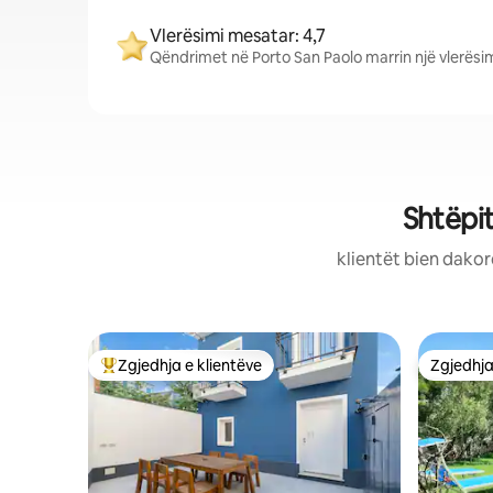
Vlerësimi mesatar: 4,7
Qëndrimet në Porto San Paolo marrin një vlerësim
Shtëpi
klientët bien dakor
Zgjedhja e klientëve
Zgjedhja
Më të mirat e zgjedhjeve të klientëve
Zgjedhja