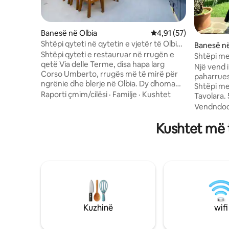
Banesë në Olbia
Vlerësimi mesatar 4,91
4,91 (57)
Shtëpi qyteti në qytetin e vjetër të Olbias
Banesë në
| Tarracë private | 2 dhoma gjumi
Shtëpi qyteti e restauruar në rrugën e
Shtëpi me
qetë Via delle Terme, disa hapa larg
përballë i
Një vend 
Corso Umberto, rrugës më të mirë për
paharrues
ngrënie dhe blerje në Olbia. Dy dhoma
Shtëpi me 
gjumi, 1,5 banjo dhe një tarracë private
Raporti çmim/cilësi
·
Familje
·
Kushtet
Tavolara. 
me një tavolinë ngrënieje me gjashtë
karakteris
Vendndod
vende për të ngrënë mëngjes në
minuta ng
ambient të hapur ose për të pirë aperitiv
Kushtet më t
bregdetit 
në perëndim të diellit. Kuzhinë me dizajn
Taverna. 
CREO, televizorë inteligjentë, Wi-Fi i
me pamje 
shpejtë dhe shtroja premium. Përfshihet
një qëndr
kompleti i plazhit: çadër, peshqirë dhe
jem i lum
çantë frigoriferike. Jashtë zonës me
qëndrimin
trafik të kufizuar (ZTL), ndaj nuk ka gjoba
ekskursio
trafiku. Menaxhohet nga RENTAL12:
sportet d
njerëz të vërtetë, përgjigje të shpejta
më të mir
Kuzhinë
wifi
dhe mbi 700 recensione me 5 yje në të
gjithë portofolin tonë në Sardenjë.