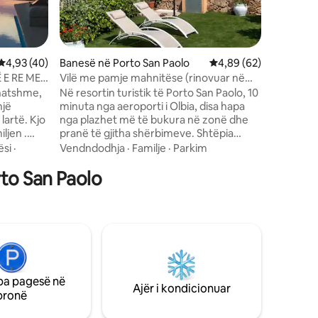
dopio me
krevat do
me oxhak,
banjo me
Vlerësimi mesatar 4,93 nga 5, 40 vlerësime
4,93 (40)
Banesë në Porto San Paolo
Vlerësimi mesatar 4,8
4,89 (62)
verandë,
dush në 
 E RE ME
Vilë me pamje mahnitëse (rinovuar në
parkimi b
2026)
hatshme,
Në resortin turistik të Porto San Paolo, 10
Fi në 50 
një
minuta nga aeroporti i Olbia, disa hapa
lejohen.
 lartë. Kjo
nga plazhet më të bukura në zonë dhe
pranë të gjitha shërbimeve. Shtëpia
 Kanë
është e pajisur me çdo komoditet. Ka dy
ësi
·
Vendndodhja
·
Familje
·
Parkim
ë mirë
dhoma gjumi, dy banja dhe një dhomë
rto San Paolo
e një
ndenjjeje të rehatshme me divan krevat,
të shijoni
një kopsht panoramik me pamje nga deti,
dërsa jeni
të pajisur me një dush të jashtëm dhe
tëpia
shezlongë të rehatshëm dielli për të bërë
zona
banja dielli dhe për të shijuar pamjen
dhe të
mahnitëse dhe një kopsht të dytë privat
anë
në anën e pasme të pajisur me një zonë
tëm disa minuta larg rrugës. SUPER!!
për barbekju.
pa pagesë në
Ajër i kondicionuar
pronë