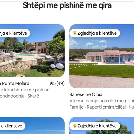
Shtëpi me pishinë me qira
ja e klientëve
Zgjedhja e klientëve
rat e zgjedhjeve të klientëve
Më të mirat e zgjedhjeve të kli
 Punta Molara
Vlerësimi mesatar 5 nga 5, 49 vlerësime
5 (49)
ti e këndshme me pishinë
nga 5, 153 vlerësime
Banesë në Olbia
endndodhja
·
Skarë
Vilë me pamje nga deti me pish
grupe në Pittulongu
Familje
·
Raporti çmim/cilësi
·
Ku
 e klientëve
Zgjedhja e klientëve
 e klientëve
Më të mirat e zgjedhjeve të kli