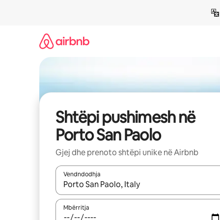
Kalo
te
përmbajtja
Shtëpi pushimesh në
Porto San Paolo
Gjej dhe prenoto shtëpi unike në Airbnb
Vendndodhja
Kur rezultatet të jenë të disponueshme, lëviz me 
Mbërritja