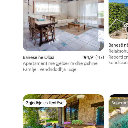
Banesë n
Relaksohu 
pishinë
Raporti ç
Banesë në Olbia
Vlerësimi mesatar 4,91
4,91 (117)
kondicion
Apartament me gjelbërim dhe pishinë
Familje
·
Vendndodhja
·
Ecje
Zgjedhja e klientëve
Superpri
Zgjedhja e klientëve
Superpri