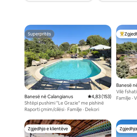
Superpritës
Zgjedh
Superpritës
Më të mi
Banesë në
Vilë fsha
Banesë në Calangianus
Vlerësimi mesatar 4,83 
4,83 (153)
private
Familje
·
V
Shtëpi pushimi "Le Grazie" me pishinë
Raporti çmim/cilësi
·
Familje
·
Dekori
Zgjedhja e klientëve
Zgjedhja
Zgjedhja e klientëve
Zgjedhja