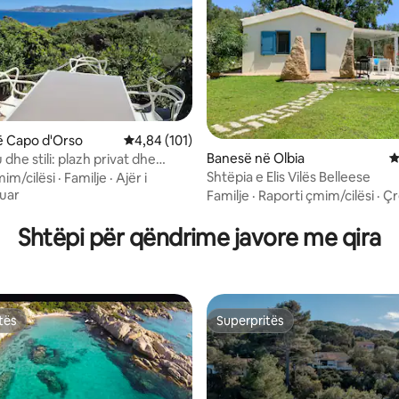
ë Capo d'Orso
Vlerësimi mesatar 4,84 nga 5, 101 vlerësime
4,84 (101)
Banesë në Olbia
V
dhe stili: plazh privat dhe
Shtëpia e Elis Vilës Belleese
mim/cilësi
·
Familje
·
Ajër i
 nga 5, 117 vlerësime
uar
Familje
·
Raporti çmim/cilësi
·
Çr
Shtëpi për qëndrime javore me qira
tës
Superpritës
tës
Superpritës