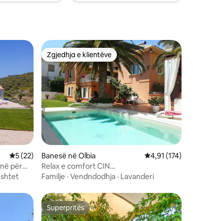
Zgjedhja e klientëve
entëve
Zgjedhja e klientëve
Vlerësimi mesatar 5 nga 5, 22 vlerësime
5 (22)
Banesë në Olbia
Vlerësimi mesatar 4,91
4,91 (174)
inë për
Relax e comfort CIN
IT090047C2000P0187
shtet
Familje
·
Vendndodhja
·
Lavanderi
Superpritës
entëve
Superpritës