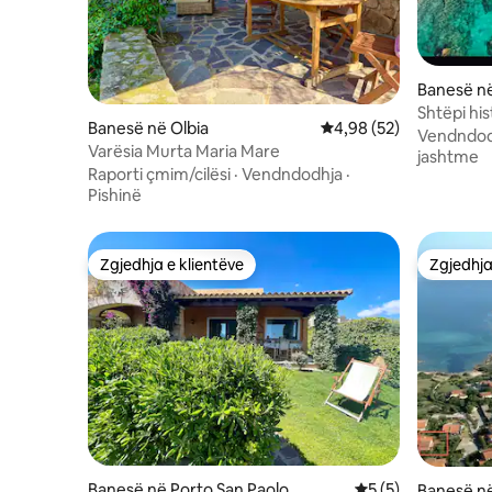
Banesë në
Shtëpi hi
Banesë në Olbia
Vlerësimi mesatar 4,98
4,98 (52)
vendankor
Vendndod
Varësia Murta Maria Mare
jashtme
Raporti çmim/cilësi
·
Vendndodhja
·
Pishinë
Zgjedhja e klientëve
Zgjedhja
Zgjedhja e klientëve
Zgjedhja
Banesë në Porto San Paolo
Vlerësimi mesatar 
5 (5)
Banesë në