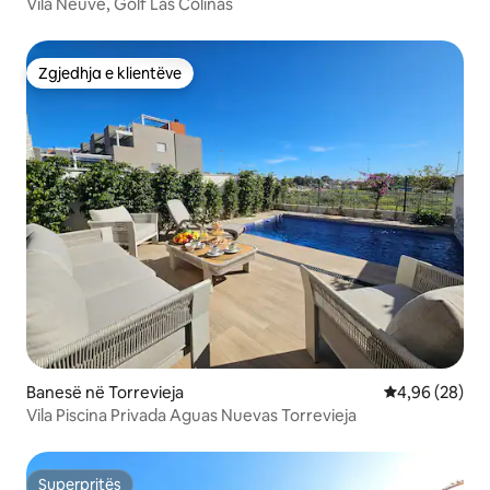
Vila Neuve, Golf Las Colinas
Zgjedhja e klientëve
Zgjedhja e klientëve
Banesë në Torrevieja
Vlerësimi mes
4,96 (28)
Vila Piscina Privada Aguas Nuevas Torrevieja
Superpritës