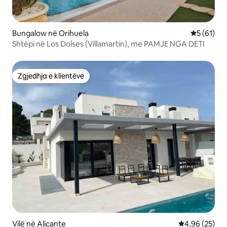
Bungalow në Orihuela
Vlerësimi 
5 (61)
Shtëpi në Los Dolses (Villamartín), me PAMJE NGA DETI
Zgjedhja e klientëve
Zgjedhja e klientëve
Vilë në Alicante
Vlerësimi mes
4,96 (25)