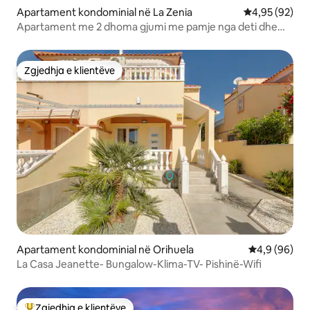
Apartament kondominial në La Zenia
Vlerësimi mes
4,95 (92)
Apartament me 2 dhoma gjumi me pamje nga deti dhe
tarracë në tarracë
Zgjedhja e klientëve
Zgjedhja e klientëve
Apartament kondominial në Orihuela
Vlerësimi me
4,9 (96)
La Casa Jeanette- Bungalow-Klima-TV- Pishinë-Wifi
Zgjedhja e klientëve