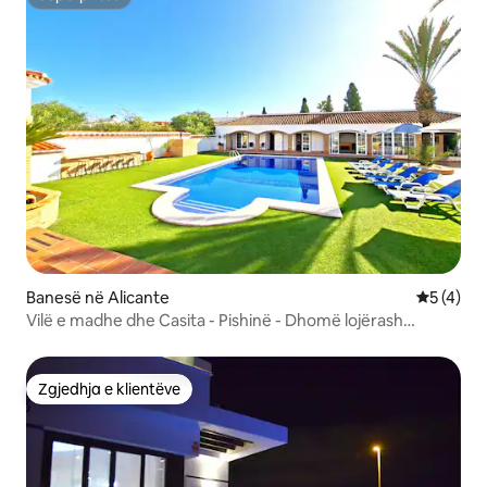
Superpritës
Banesë në Alicante
Vlerësimi
5 (4)
Vilë e madhe dhe Casita - Pishinë - Dhomë lojërash
(PMT28)
Zgjedhja e klientëve
Zgjedhja e klientëve