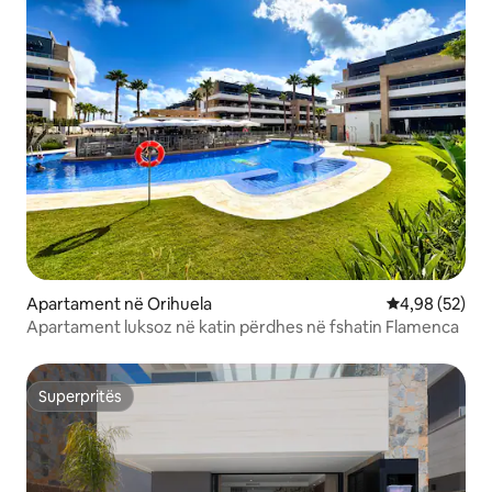
Apartament në Orihuela
Vlerësimi mes
4,98 (52)
Apartament luksoz në katin përdhes në fshatin Flamenca
Superpritës
Superpritës