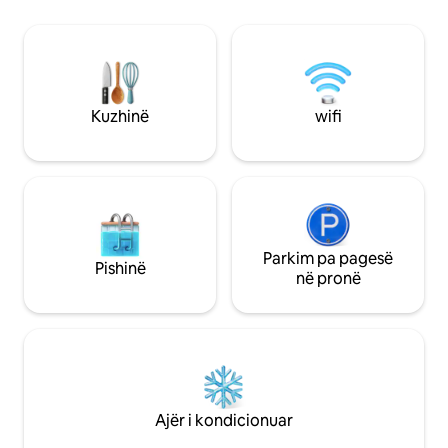
położony na parterze oferuje wygodę i
mesdhetar, këtu 
bezpośredni dostęp do strefy
nga rrëmuja e qyteti
basenowej. Znajdują się w nim dwie
dhe të përqafosh n
sypialnie, dwie łazienki oraz salon z
sport, argëtim dhe
rozkładaną sofą i aneksem kuchennym.
të shijuar, për t'u 
Z dużego tarasu można podziwiać widok
ndjerë si në shtëpi
Kuzhinë
wifi
na basen i ogród – to idealne miejsce na
poranną kawę, rodzinne śniadanie lub
wieczorny relaks przy lampce wina.
Apartament jest w pełni wyposażony –
posiada klimatyzację, Wi-Fi, telewizor i
niezbędne udogodnienia, które
zapewniają wygodę pobytu. To
doskonały wybór dla rodzin z dziećmi lub
Parkim pa pagesë
Pishinë
grupy przyjaciół, którzy chcą spędzić
në pronë
urlop w otoczeniu słońca i morza,
zachowując prywatność i spokój. Układ i
udogodnienia: * przestronny salon z
jadalnią i aneksem kuchennym * 2
sypialnie (1 z łóżkiem podwójnym, 1 z
dwoma pojedynczymi) * rozkładana sofa
w salonie * 2 łazienki z prysznicami * duży
Ajër i kondicionuar
taras z bezpośrednim wyjściem na
basen * klimatyzacja * Wi-Fi, telewizor z