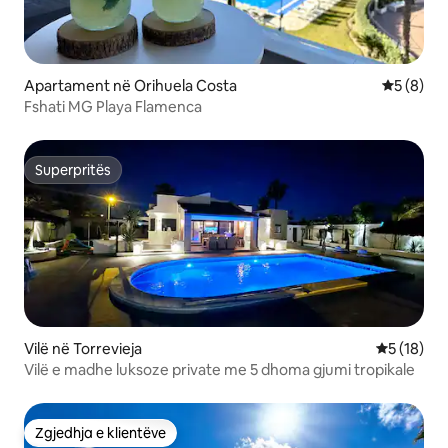
Apartament në Orihuela Costa
Vlerësimi
5 (8)
Fshati MG Playa Flamenca
Superpritës
Superpritës
Vilë në Torrevieja
Vlerësimi 
5 (18)
Vilë e madhe luksoze private me 5 dhoma gjumi tropikale
Zgjedhja e klientëve
Zgjedhja e klientëve