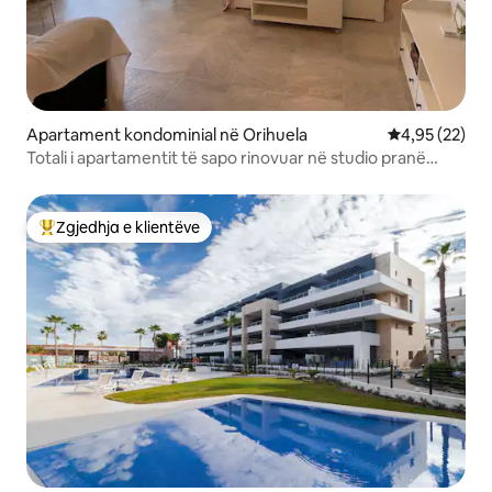
Apartament kondominial në Orihuela
Vlerësimi mes
4,95 (22)
Totali i apartamentit të sapo rinovuar në studio pranë
plazhit
Zgjedhja e klientëve
Më të mirat e zgjedhjeve të klientëve