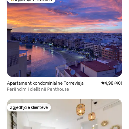
Më të mirat e zgjedhjeve të klientëve
Apartament kondominial në Torrevieja
Vlerësimi mes
4,98 (40)
Perëndimi i diellit në Penthouse
Zgjedhja e klientëve
Zgjedhja e klientëve