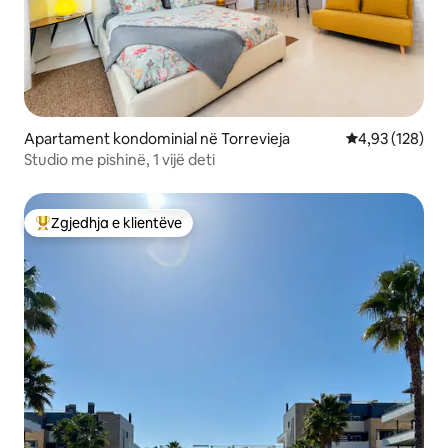
Apartament kondominial në Torrevieja
Vlerësimi mesa
4,93 (128)
Studio me pishinë, 1 vijë deti
Zgjedhja e klientëve
Më të mirat e zgjedhjeve të klientëve