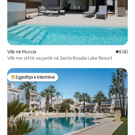
Vilë në Murcia
Vlerësimi
5 (4)
Vilë me stil të veçantë në Santa Rosalia Lake Resort
Zgjedhja e klientëve
Më të mirat e zgjedhjeve të klientëve