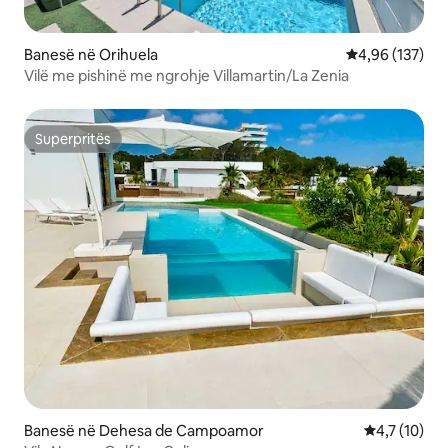
Banesë në Orihuela
Vlerësimi mesa
4,96 (137)
Vilë me pishinë me ngrohje Villamartin/La Zenia
Superpritës
Superpritës
Banesë në Dehesa de Campoamor
Vlerësimi me
4,7 (10)