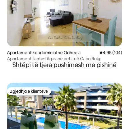
Apartament kondominial në Orihuela
Vlerësimi mesa
4,95 (104)
Apartament fantastik pranë detit në Cabo Roig
Shtëpi të tjera pushimesh me pishinë
Zgjedhja e klientëve
Zgjedhja e klientëve