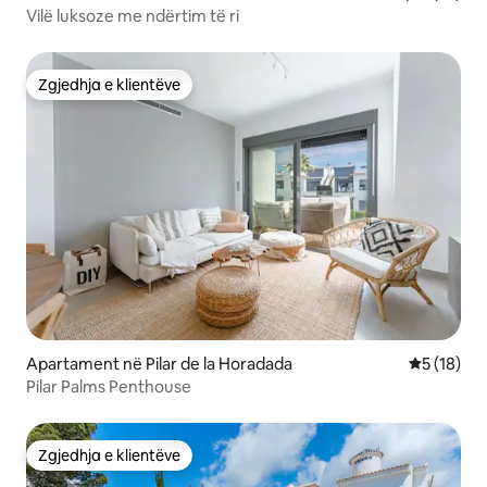
Vilë luksoze me ndërtim të ri
Zgjedhja e klientëve
Zgjedhja e klientëve
Apartament në Pilar de la Horadada
Vlerësimi 
5 (18)
Pilar Palms Penthouse
Zgjedhja e klientëve
Zgjedhja e klientëve