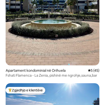
Apartament kondominial në Orihuela
Vlerësimi 
5 (45)
Fshati Flamenca - La Zenia, pishinë me ngrohje,sauna,bar
Zgjedhja e klientëve
Më të mirat e zgjedhjeve të klientëve