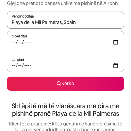
Gjej dhe prenoto banesa unike me pishinë në Airbnb
Vendndodhja
Kur rezultatet të jenë të disponueshme, lëviz me butonat e shig
Mbërritja
Largimi
Kërko
Shtëpitë më të vlerësuara me qira me
pishinë pranë Playa de la Mil Palmeras
Klientët e pranojnë: këto qëndrime kanë vlerësime të
larta për vendndodhjen, pastërtinë e më shumë.