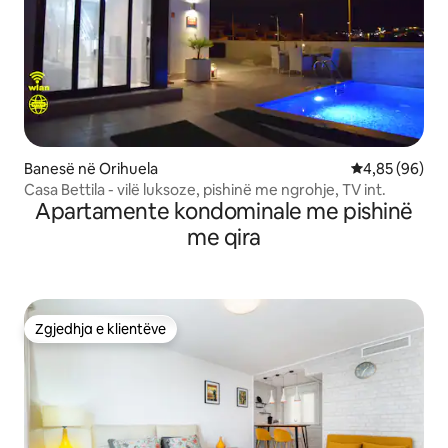
Banesë në Orihuela
Vlerësimi mes
4,85 (96)
Casa Bettila - vilë luksoze, pishinë me ngrohje, TV int.
Apartamente kondominale me pishinë
me qira
Zgjedhja e klientëve
Zgjedhja e klientëve