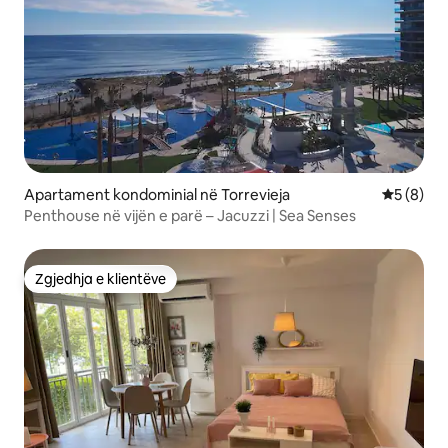
Apartament kondominial në Torrevieja
Vlerësimi
5 (8)
Penthouse në vijën e parë – Jacuzzi | Sea Senses
Zgjedhja e klientëve
Zgjedhja e klientëve