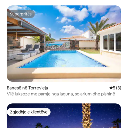
Superpritës
Superpritës
Banesë në Torrevieja
Vlerësimi
5 (3)
Vilë luksoze me pamje nga laguna, solarium dhe pishinë
Zgjedhja e klientëve
Zgjedhja e klientëve