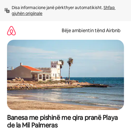
Kalo
Disa informacione janë përkthyer automatikisht. 
Shfaq 
te
gjuhën origjinale
përmbajtja
Bëje ambientin tënd Airbnb
Banesa me pishinë me qira pranë Playa
de la Mil Palmeras