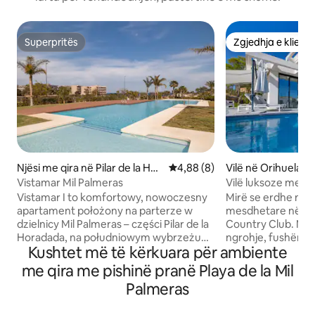
Superpritës
Zgjedhja e klient
Superpritës
Zgjedhja e klient
Njësi me qira në Pilar de la Hor
Vlerësimi mesatar 4,88 nga 5,
4,88 (8)
Vilë në Orihuela
adada
Vistamar Mil Palmeras
Vilë luksoze me p
Colinas Golf Resor
Vistamar I to komfortowy, nowoczesny
Mirë se erdhe në 
apartament położony na parterze w
mesdhetare në Las
dzielnicy Mil Palmeras – części Pilar de la
Country Club. Me 
Horadada, na południowym wybrzeżu
ngrohje, fushën të
Kushtet më të kërkuara për ambiente
Costa Blanca. Jasne wnętrza,
hapësira tërheqëse
przestronne tarasy i bezpośrednie
çlodhur, për drekë
me qira me pishinë pranë Playa de la Mil
wyjście na basen sprawiają, że to idealne
hapur, kjo vilë ësh
Palmeras
miejsce na relaks, rodzinny urlop lub
momente të pahar
pobyt z przyjaciółmi. Apartament
nga qetësia dhe am