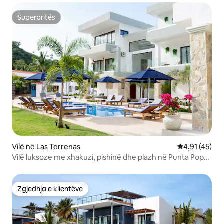
Superpritës
Superpritës
Vilë në Las Terrenas
Vlerësimi mes
4,91 (45)
Vilë luksoze me xhakuzi, pishinë dhe plazh në Punta Popy
për 15 persona
Zgjedhja e klientëve
Zgjedhja e klientëve