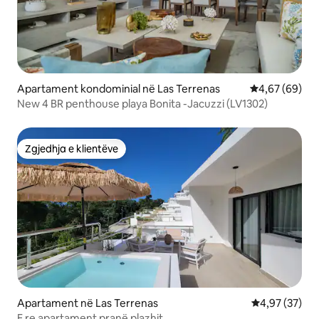
Apartament kondominial në Las Terrenas
Vlerësimi mes
4,67 (69)
New 4 BR penthouse playa Bonita -Jacuzzi (LV1302)
Zgjedhja e klientëve
Zgjedhja e klientëve
Apartament në Las Terrenas
Vlerësimi mes
4,97 (37)
E re apartament pranë plazhit