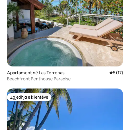
Apartament në Las Terrenas
Vlerësimi 
5 (17)
Beachfront Penthouse Paradise
Zgjedhja e klientëve
Zgjedhja e klientëve