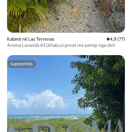
Kabinë në Las Terrenas
Vlerësimi me
4,9 (77)
Aroma Lavanda #3 |Xhakuzi privat me pamje nga deti
Superpritës
Superpritës