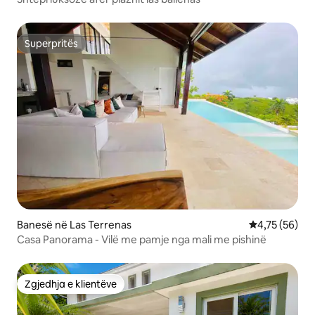
Superpritës
Superpritës
Banesë në Las Terrenas
Vlerësimi mes
4,75 (56)
Casa Panorama - Vilë me pamje nga mali me pishinë
Zgjedhja e klientëve
Zgjedhja e klientëve