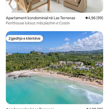
Apartament kondominial në Las Terrenas
Vlerësimi mes
4,96 (99)
Penthouse luksoz mbi plazhin e Cosón
Zgjedhja e klientëve
Zgjedhja e klientëve