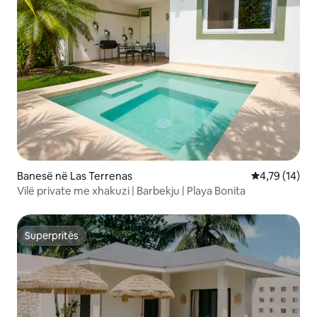
Banesë në Las Terrenas
Vlerësimi mes
4,79 (14)
Vilë private me xhakuzi | Barbekju | Playa Bonita
Superpritës
Superpritës