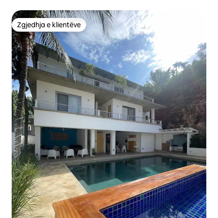
Zgjedhja e klientëve
Zgjedhja e klientëve