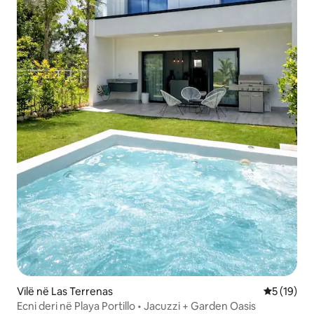
Vilë në Las Terrenas
Vlerësimi 
5 (19)
Ecni deri në Playa Portillo • Jacuzzi + Garden Oasis