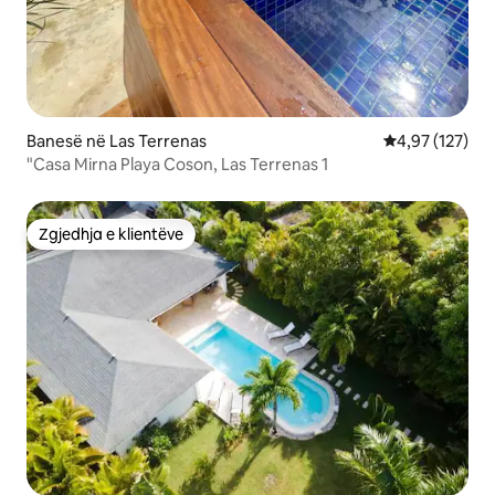
Banesë në Las Terrenas
Vlerësimi mesa
4,97 (127)
"Casa Mirna Playa Coson, Las Terrenas 1
Zgjedhja e klientëve
Zgjedhja e klientëve