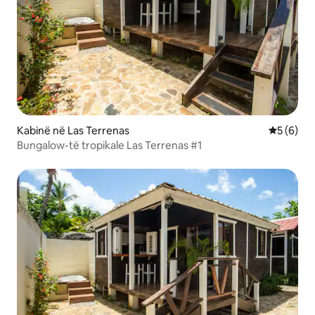
Kabinë në Las Terrenas
Vlerësimi
5 (6)
Bungalow-të tropikale Las Terrenas #1