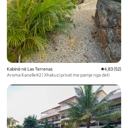
Kabinë në Las Terrenas
Vlerësimi mes
4,83 (52)
Aroma Kanelle#2 | Xhakuzi privat me pamje nga deti