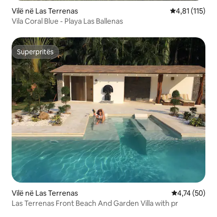
Vilë në Las Terrenas
Vlerësimi mesa
4,81 (115)
Vila Coral Blue - Playa Las Ballenas
Superpritës
Superpritës
Vilë në Las Terrenas
Vlerësimi mes
4,74 (50)
Las Terrenas Front Beach And Garden Villa with pr