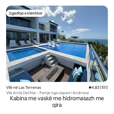
Zgjedhja e klientëve
Zgjedhja e klientëve
Vilë në Las Terrenas
Vlerësimi mesa
4,83 (101)
Vila Arcla Del Mar - Pamje nga oqeani i ëndrrave
Kabina me vaskë me hidromasazh me
qira