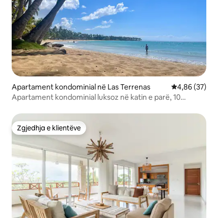
Apartament kondominial në Las Terrenas
Vlerësimi mes
4,86 (37)
Apartament kondominial luksoz në katin e parë, 10
plazhet më të mira në botë
Zgjedhja e klientëve
Zgjedhja e klientëve