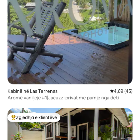
Kabinë në Las Terrenas
Vlerësimi mes
4,69 (45)
Aromë vaniljeje #1|Jacuzzi privat me pamje nga deti
Zgjedhja e klientëve
Më të mirat e zgjedhjeve të klientëve