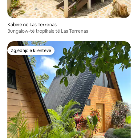
Kabinë në Las Terrenas
Bungalow-të tropikale të Las Terrenas
Zgjedhja e klientëve
Zgjedhja e klientëve