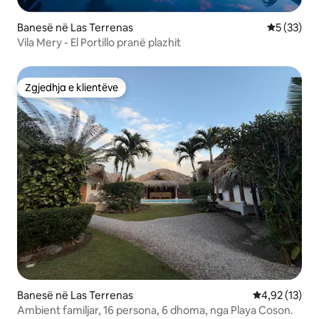
Banesë në Las Terrenas
Vlerësimi 
5 (33)
Vila Mery - El Portillo pranë plazhit
Zgjedhja e klientëve
Zgjedhja e klientëve
Banesë në Las Terrenas
Vlerësimi mes
4,92 (13)
Ambient familjar, 16 persona, 6 dhoma, nga Playa Coson.