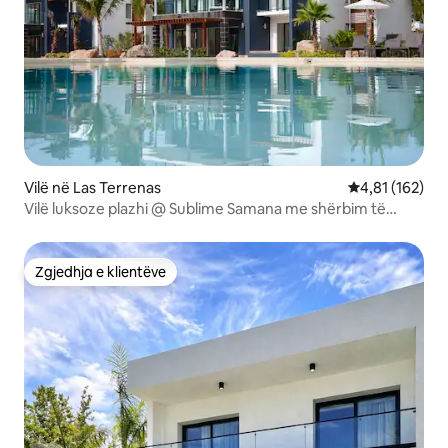
Vilë në Las Terrenas
Vlerësimi mesa
4,81 (162)
Vilë luksoze plazhi @ Sublime Samana me shërbim të
përditshëm pastrimi
Zgjedhja e klientëve
Zgjedhja e klientëve