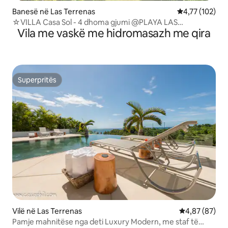
Banesë në Las Terrenas
Vlerësimi mesa
4,77 (102)
☆VILLA Casa Sol - 4 dhoma gjumi @PLAYA LAS
Vila me vaskë me hidromasazh me qira
BALLENAS ☆
Superpritës
Superpritës
Vilë në Las Terrenas
Vlerësimi mes
4,87 (87)
Pamje mahnitëse nga deti Luxury Modern, me staf të