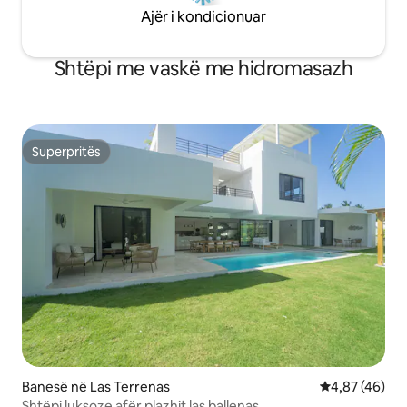
Ajër i kondicionuar
Shtëpi me vaskë me hidromasazh
Superpritës
Superpritës
Banesë në Las Terrenas
Vlerësimi mes
4,87 (46)
Shtëpi luksoze afër plazhit las ballenas