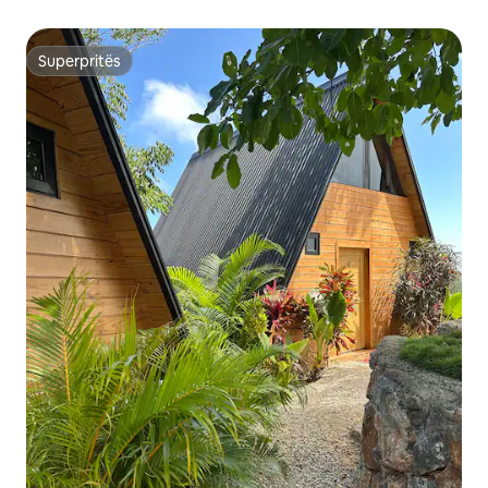
Superpritës
Superpritës