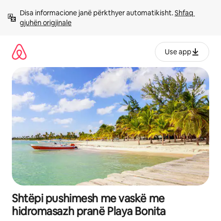
Kalo
Disa informacione janë përkthyer automatikisht. 
Shfaq 
te
gjuhën origjinale
përmbajtja
Use app
Shtëpi pushimesh me vaskë me
hidromasazh pranë Playa Bonita