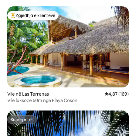
plotë
Zgjedhja e klientëve
Më të mirat e zgjedhjeve të klientëve
Vilë në Las Terrenas
Vlerësimi mesa
4,87 (169)
Vilë luksoze 50m nga Playa Coson
Superpritës
Superpritës