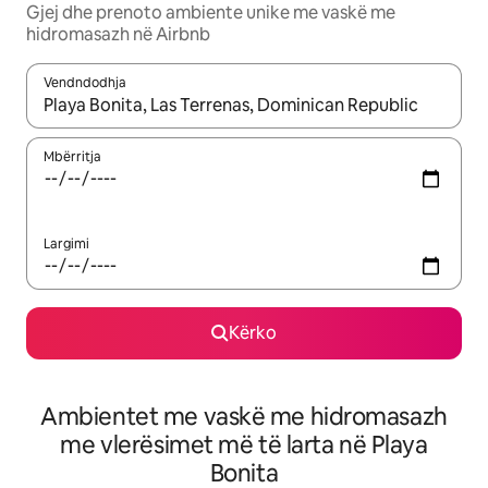
Gjej dhe prenoto ambiente unike me vaskë me
hidromasazh në Airbnb
Vendndodhja
Kur rezultatet të jenë të disponueshme, lëviz me butonat e shig
Mbërritja
Largimi
Kërko
Ambientet me vaskë me hidromasazh
me vlerësimet më të larta në Playa
Bonita