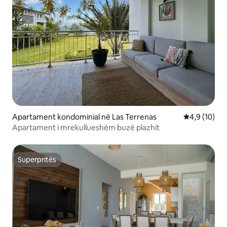
Apartament kondominial në Las Terrenas
Vlerësimi me
4,9 (10)
Apartament i mrekullueshëm buzë plazhit
Superpritës
Superpritës