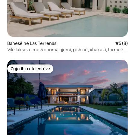
Banesë në Las Terrenas
Vlerësimi
5 (8)
Vilë luksoze me 5 dhoma gjumi, pishinë, xhakuzi, tarracë
pranë plazhit
Zgjedhja e klientëve
Zgjedhja e klientëve