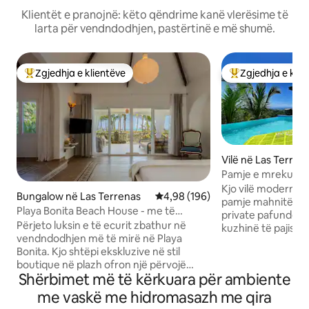
Klientët e pranojnë: këto qëndrime kanë vlerësime të
larta për vendndodhjen, pastërtinë e më shumë.
Zgjedhja e klientëve
Zgjedhja e klie
Më të mirat e zgjedhjeve të klientëve
Më të mirat e zgj
Vilë në Las Terren
Pamje e mrekullu
oqeani,pishinë,xha
Kjo vilë moderne 
Bungalow në Las Terrenas
Vlerësimi mesatar 4,98 nga 5, 1
4,98 (196)
pamje mahnitëse të
Playa Bonita Beach House - me të
private pafundësie
vërtetë buzë oqeanit!
Përjeto luksin e të ecurit zbathur në
kuzhinë të pajisur 
vendndodhjen më të mirë në Playa
freskët me ajër të
Bonita. Kjo shtëpi ekskluzive në stil
dhomë gjumi dhe sh
boutique në plazh ofron një përvojë
me shpejtësi të lar
Shërbimet më të kërkuara për ambiente
vërtet buzë plazhit, pa trafik! Projektuar
nevojat e tua arg
për 1 çift ose një familje (maksimumi 4
minuta nga plazhe
me vaskë me hidromasazh me qira
persona), ai kombinon rehatinë
gjallë e natës. E 