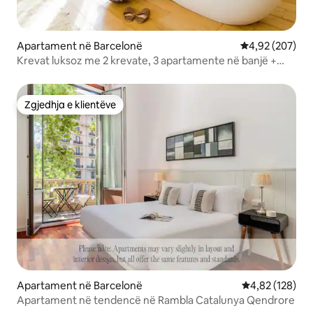
Apartament në Barcelonë
Vlerësimi mesa
4,92 (207)
Krevat luksoz me 2 krevate, 3 apartamente në banjë +
tarracë
Zgjedhja e klientëve
Zgjedhja e klientëve
Apartament në Barcelonë
Vlerësimi mesa
4,82 (128)
Apartament në tendencë në Rambla Catalunya Qendrore