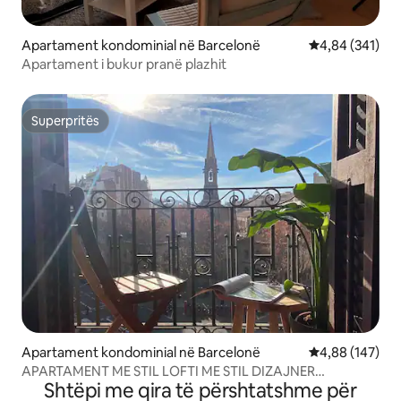
Apartament kondominial në Barcelonë
Vlerësimi mesa
4,84 (341)
Apartament i bukur pranë plazhit
Superpritës
Superpritës
Apartament kondominial në Barcelonë
Vlerësimi mesa
4,88 (147)
APARTAMENT ME STIL LOFTI ME STIL DIZAJNER
Shtëpi me qira të përshtatshme për
NDRIÇUES ME PAMJE NGA EIXAMPLE