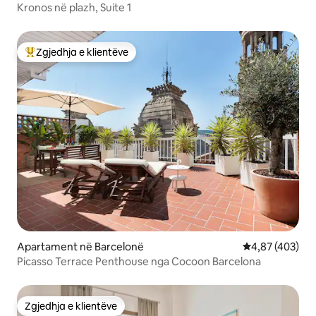
Kronos në plazh, Suite 1
Zgjedhja e klientëve
Më të mirat e zgjedhjeve të klientëve
Apartament në Barcelonë
Vlerësimi mesa
4,87 (403)
Picasso Terrace Penthouse nga Cocoon Barcelona
Zgjedhja e klientëve
Zgjedhja e klientëve