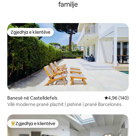
familje
Zgjedhja e klientëve
Zgjedhja e klientëve
Banesë në Castelldefels
Vlerësimi mesa
4,96 (140)
Vilë moderne pranë plazhit | pishinë | pranë Barcelonës
Zgjedhja e klientëve
Më të mirat e zgjedhjeve të klientëve