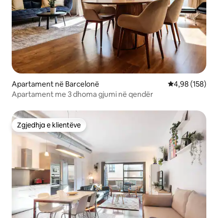
Apartament në Barcelonë
Vlerësimi mesa
4,98 (158)
Apartament me 3 dhoma gjumi në qendër
Zgjedhja e klientëve
Zgjedhja e klientëve