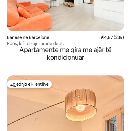
Banesë në Barcelonë
Vlerësimi mesa
4,87 (239)
Roós, loft dizajni pranë detit.
Apartamente me qira me ajër të
kondicionuar
Zgjedhja e klientëve
Zgjedhja e klientëve