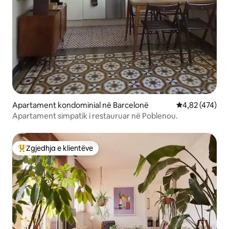
Apartament kondominial në Barcelonë
Vlerësimi mesa
4,82 (474)
Apartament simpatik i restauruar në Poblenou.
Zgjedhja e klientëve
Më të mirat e zgjedhjeve të klientëve