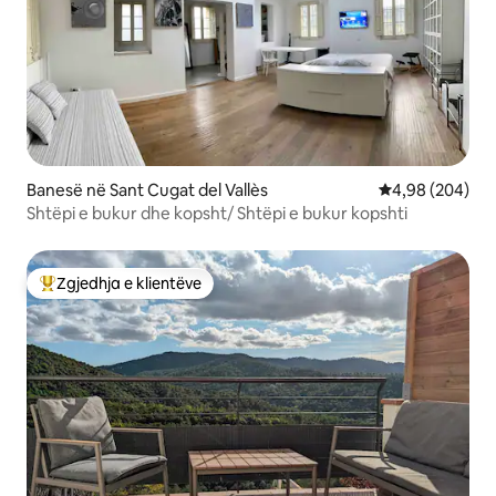
Banesë në Sant Cugat del Vallès
Vlerësimi mesat
4,98 (204)
Shtëpi e bukur dhe kopsht/ Shtëpi e bukur kopshti
Zgjedhja e klientëve
Më të mirat e zgjedhjeve të klientëve