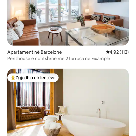
Apartament në Barcelonë
Vlerësimi mesa
4,92 (113)
Penthouse e ndritshme me 2 tarraca në Eixample
Zgjedhja e klientëve
Më të mirat e zgjedhjeve të klientëve