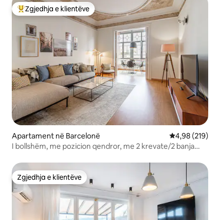
Zgjedhja e klientëve
Më të mirat e zgjedhjeve të klientëve
Apartament në Barcelonë
Vlerësimi mesa
4,98 (219)
I bollshëm, me pozicion qendror, me 2 krevate/2 banja
Penthouse
Zgjedhja e klientëve
Zgjedhja e klientëve