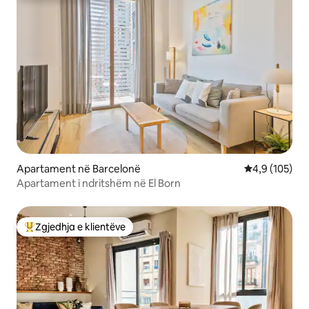
Apartament në Barcelonë
Vlerësimi mes
4,9 (105)
Apartament i ndritshëm në El Born
Zgjedhja e klientëve
Më të mirat e zgjedhjeve të klientëve