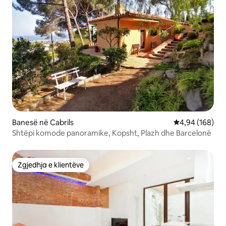
Banesë në Cabrils
Vlerësimi mesa
4,94 (168)
Shtëpi komode panoramike, Kopsht, Plazh dhe Barcelonë
Zgjedhja e klientëve
Zgjedhja e klientëve