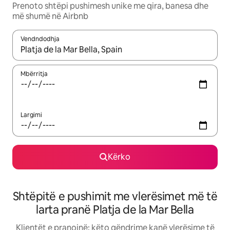
Prenoto shtëpi pushimesh unike me qira, banesa dhe
më shumë në Airbnb
Vendndodhja
Kur rezultatet të jenë të disponueshme, lëviz me butonat e shig
Mbërritja
Largimi
Kërko
Shtëpitë e pushimit me vlerësimet më të
larta pranë Platja de la Mar Bella
Klientët e pranojnë: këto qëndrime kanë vlerësime të