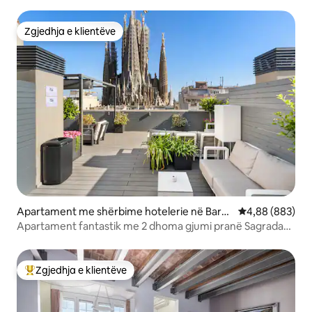
Zgjedhja e klientëve
Zgjedhja e klientëve
Apartament me shërbime hotelerie në Barc
Vlerësimi mesat
4,88 (883)
elonë
Apartament fantastik me 2 dhoma gjumi pranë Sagrada
Familia.
Zgjedhja e klientëve
Më të mirat e zgjedhjeve të klientëve