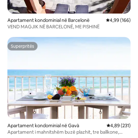
Apartament kondominial në Barcelonë
Vlerësimi mesa
4,99 (166)
VEND MAGJIK NË BARCELONË, ME PISHINË
Superpritës
Superpritës
Apartament kondominial në Gavà
Vlerësimi mesa
4,89 (231)
Apartament i mahnitshëm buzë plazhit, tre ballkone,
pamje nga deti