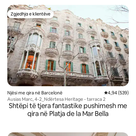
Zgjedhja e klientëve
Zgjedhja e klientëve
Njësi me qira në Barcelonë
Vlerësimi mesa
4,94 (539)
Ausias Marc, 4-2_Ndërtesa Heritage - tarraca 2
Shtëpi të tjera fantastike pushimesh me
qira në Platja de la Mar Bella