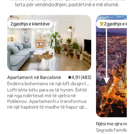
larta për vendndodhjen, pastërtinë e më shumë.
Zgjedhja e klientëve
Zgjedhja e klie
Zgjedhja e klientëve
Më të mirat e zgj
Apartament në Barcelonë
Vlerësimi mesatar 4,91 nga 5, 4
4,91 (483)
Ëndërra bohemiane në një loft dizajni të
mbushur me bimë pranë plazhit
Lofti ishte këtu para se të hynim. Është
një nga ndërtesat më të vjetra në
Poblenou. Apartamenti u transformua
në një hapësirë të madhe të hapur që
përfshin një kuzhinë, një ambient
ngrënieje, një divan, një TV, një hapësirë
Njësi me qira në B
zyre dhe dhomën e gjumit. Vendi është
në katin përdhes, kështu që është i
Sagrada Familia 