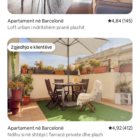
Apartament në Barcelonë
Vlerësimi mesa
4,84 (145)
Loft urban i ndritshëm pranë plazhit
Zgjedhja e klientëve
Zgjedhja e klientëve
Apartament në Barcelonë
Vlerësimi mesa
4,92 (412)
Ndihu si në shtëpi | Tarracë private dhe plazh