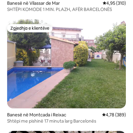
Banesë në Vilassar de Mar
Vlerësimi mesa
4,95 (310)
SHTËPI KOMODE 1 MIN. PLAZH, AFËR BARCELONËS
Zgjedhja e klientëve
Zgjedhja e klientëve
Banesë në Montcada i Reixac
Vlerësimi mesa
4,78 (389)
Shtëpi me pishinë 17 minuta larg Barcelonës