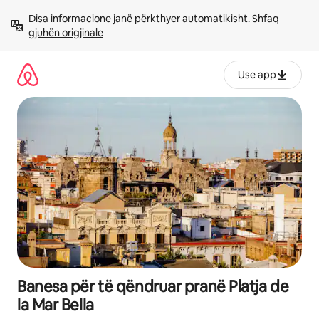
Kalo
Disa informacione janë përkthyer automatikisht. 
Shfaq 
te
gjuhën origjinale
përmbajtja
Use app
Banesa për të qëndruar pranë Platja de
la Mar Bella