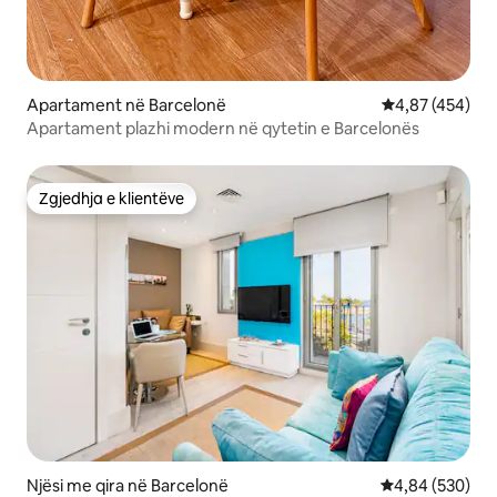
Apartament në Barcelonë
Vlerësimi mesa
4,87 (454)
Apartament plazhi modern në qytetin e Barcelonës
Zgjedhja e klientëve
Zgjedhja e klientëve
Njësi me qira në Barcelonë
Vlerësimi mesa
4,84 (530)