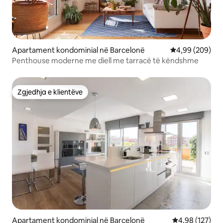
Apartament kondominial në Barcelonë
Vlerësimi mesat
4,99 (209)
Penthouse moderne me diell me tarracë të këndshme
Zgjedhja e klientëve
Zgjedhja e klientëve
Apartament kondominial në Barcelonë
Vlerësimi mesa
4,98 (127)