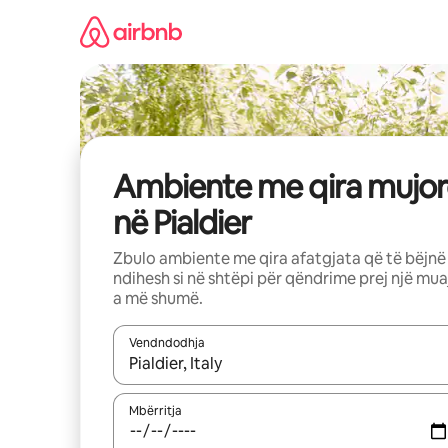
Kalo
te
përmbajtja
Ambiente me qira mujor
në Pialdier
Zbulo ambiente me qira afatgjata që të bëjnë
ndihesh si në shtëpi për qëndrime prej një mua
a më shumë.
Vendndodhja
Kur rezultatet të jenë të disponueshme, lëviz me 
Mbërritja