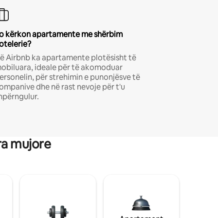
o kërkon apartamente me shërbim
otelerie?
ë Airbnb ka apartamente plotësisht të
obiluara, ideale për të akomoduar
ersonelin, për strehimin e punonjësve të
ompanive dhe në rast nevoje për t'u
hpërngulur.
ra mujore