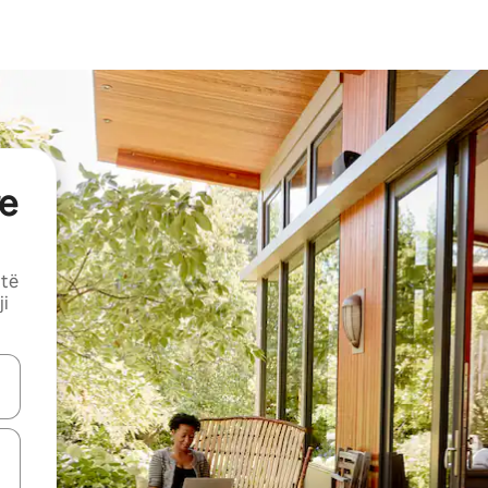
e
 të
ji
butonat e shigjetave lart e poshtë ose eksploro duke prekur ose duke l