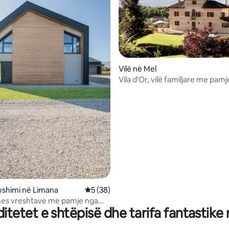
Vilë në Mel
Vila d'Or, vilë familjare me pam
nga 5, 120 vlerësime
Dolomitet
ushimi në Limana
Vlerësimi mesatar 5 nga 5, 38 vlerësime
5 (38)
mes vreshtave me pamje nga
tetet e shtëpisë dhe tarifa fantastike
t