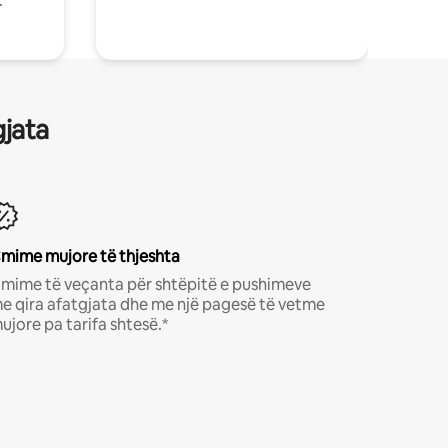
.
gjata
mime mujore të thjeshta
mime të veçanta për shtëpitë e pushimeve
e qira afatgjata dhe me një pagesë të vetme
ujore pa tarifa shtesë.*