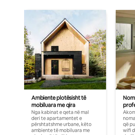
Ambiente plotësisht të
Noma
mobiluara me qira
profe
Nga kabinat e qeta në mal
Akom
deri te apartamentet e
nomad
përshtatshme urbane, këto
që pu
ambiente të mobiluara me
wifi 