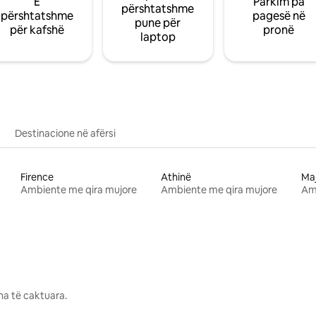
E
Parkim pa
përshtatshme
përshtatshme
pagesë në
pune për
për kafshë
pronë
laptop
Destinacione në afërsi
Firence
Athinë
Ma
Ambiente me qira mujore
Ambiente me qira mujore
Am
na të caktuara.