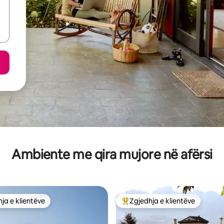
Ambiente me qira mujore në afërsi
ja e klientëve
Zgjedhja e klientëve
rat e zgjedhjeve të klientëve
Më të mirat e zgjedhjeve të kli