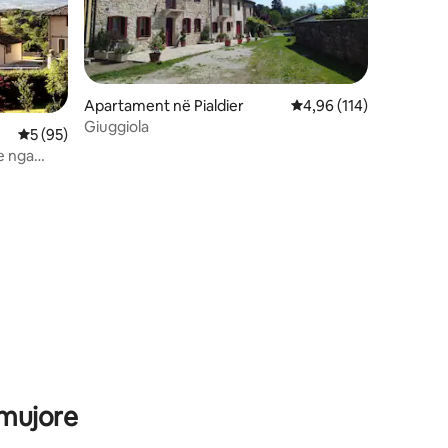
Apartament në Pialdier
Vlerësimi mesatar 4,96
4,96 (114)
Giuggiola
Vlerësimi mesatar 5 nga 5, 95 vlerësime
5 (95)
je nga
 mujore