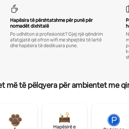
Hapësira të përshtatshme për punë për
P
nomadët dixhitalë
h
Po udhëton si profesionist? Gjej një qëndrim
N
afatgjatë që ofron wifi me shpejtësi të lartë
m
dhe hapësira të dedikuara pune.
p
k
s
t më të pëlqyera për ambientet me qi
Hapësirë e