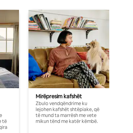
Mirëpresim kafshët
Zbulo vendqëndrime ku
lejohen kafshët shtëpiake, që
e
të mund ta marrësh me vete
e të
mikun tënd me katër këmbë.
qira