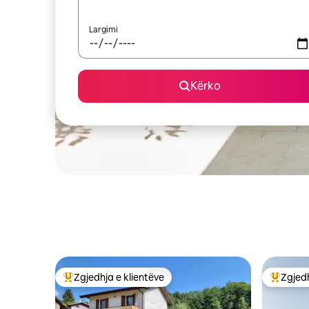
Largimi
Kërko
Zgjedhja e klientëve
Zgjedh
Më të mirat e zgjedhjeve të klientëve
Më të mi