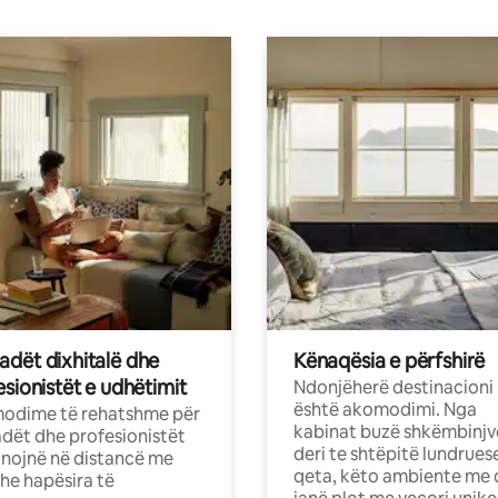
dët dixhitalë dhe
Kënaqësia e përfshirë
sionistët e udhëtimit
Ndonjëherë destinacioni
është akomodimi. Nga
odime të rehatshme për
kabinat buzë shkëmbinjv
ët dhe profesionistët
deri te shtëpitë lundrues
nojnë në distancë me
qeta, këto ambiente me 
dhe hapësira të