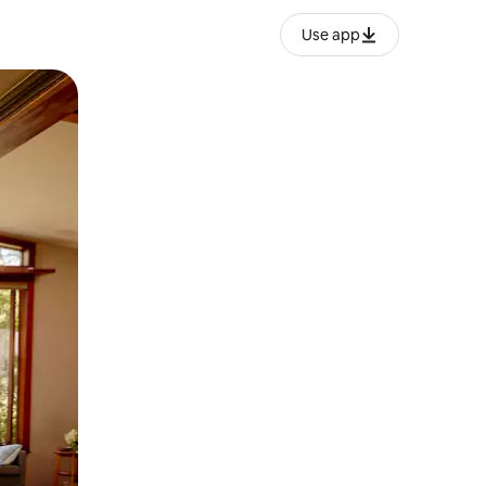
Use app
ëvizur ekranin.