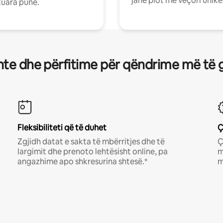
janë plot me veçori unike
uara pune.
te dhe përfitime për qëndrime më të 
Fleksibiliteti që të duhet
Ç
Zgjidh datat e sakta të mbërritjes dhe të
Ç
largimit dhe prenoto lehtësisht online, pa
m
angazhime apo shkresurina shtesë.*
m