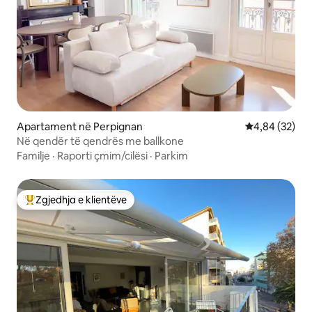
Apartament në Perpignan
Vlerësimi mes
4,84 (32)
Në qendër të qendrës me ballkone
Familje
·
Raporti çmim/cilësi
·
Parkim
Zgjedhja e klientëve
Më të mirat e zgjedhjeve të klientëve