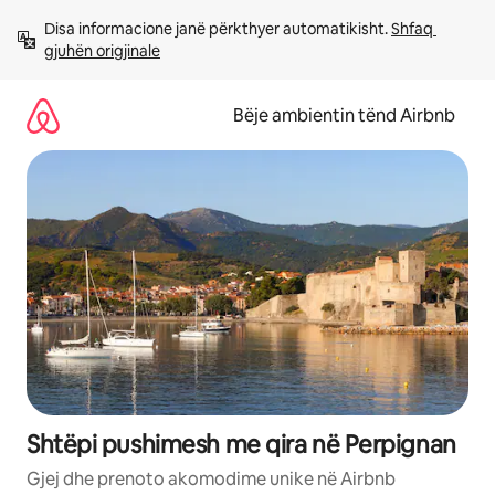
Kalo
Disa informacione janë përkthyer automatikisht. 
Shfaq 
te
gjuhën origjinale
përmbajtja
Bëje ambientin tënd Airbnb
Shtëpi pushimesh me qira në Perpignan
Gjej dhe prenoto akomodime unike në Airbnb