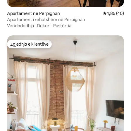
Apartament në Perpignan
Vlerësimi mes
4,85 (40)
Apartament i rehatshëm në Perpignan
Vendndodhja
·
Dekori
·
Pastërtia
Zgjedhja e klientëve
Zgjedhja e klientëve