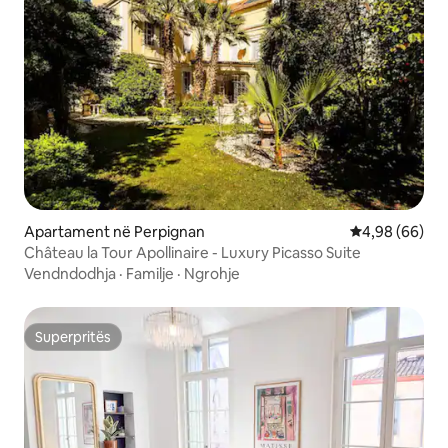
Apartament në Perpignan
Vlerësimi mes
4,98 (66)
Château la Tour Apollinaire - Luxury Picasso Suite
Vendndodhja
·
Familje
·
Ngrohje
Superpritës
Superpritës