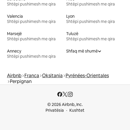
Shtëpi pushimesh me qira
Shtëpi pushimesh me qira
Valencia
Lyon
Shtëpi pushimesh me qira
Shtëpi pushimesh me qira
Marsejë
Tuluzë
Shtëpi pushimesh me qira
Shtëpi pushimesh me qira
Annecy
Shfaq më shumë
Shtëpi pushimesh me qira
Airbnb
Franca
Oksitania
Pyrénées-Orientales
Perpignan
© 2026 Airbnb, Inc.
Privatësia
Kushtet