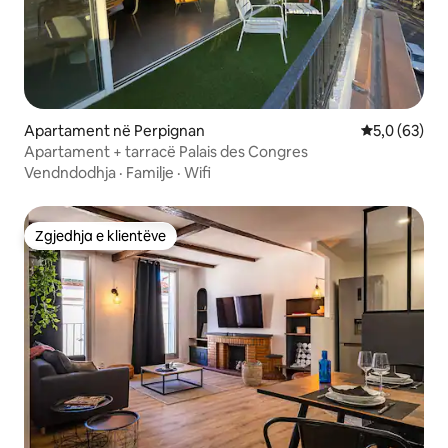
Apartament në Perpignan
Vlerësimi me
5,0 (63)
Apartament + tarracë Palais des Congres
Vendndodhja
·
Familje
·
Wifi
Zgjedhja e klientëve
Zgjedhja e klientëve