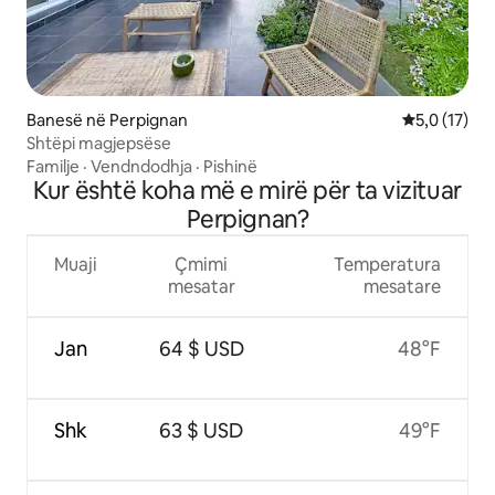
Banesë në Perpignan
Vlerësimi me
5,0 (17)
Shtëpi magjepsëse
Familje
·
Vendndodhja
·
Pishinë
Kur është koha më e mirë për ta vizituar
Perpignan?
Muaji
Çmimi
Temperatura
mesatar
mesatare
Jan
64 $ USD
48°F
Shk
63 $ USD
49°F