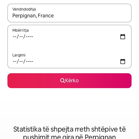
Vendndodhja
Kur rezultatet të jenë të disponueshme, lëviz me butonat e shig
Mbërritja
Largimi
Kërko
Statistika të shpejta rreth shtëpive të
pushimit me qira në Perpignan