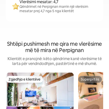
Vlerësimi mesatar: 4,7
Qëndrimet në Perpignan marrin një vlerësim
mesatar prej 4,7 nga 5 nga klientët
Shtëpi pushimesh me qira me vlerësime
më të mira në Perpignan
Klientët e pranojnë: këto qëndrime kanë vlerësime të
larta për vendndodhjen, pastërtinë e më shumë.
Zgjedhja e klientëve
Superpritës
Zgjedhja e klientëve
Superpritës