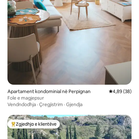
Apartament kondominial në Perpignan
Vlerësimi mes
4,89 (38)
Fole e magjepsur
Vendndodhja
·
Çregjistrim
·
Gjendja
Zgjedhja e klientëve
Më të mirat e zgjedhjeve të klientëve