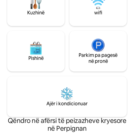
vështirë për t 'u përdorur.
Kuzhinë
wifi
Parkim pa pagesë
Pishinë
në pronë
Ajër i kondicionuar
Qëndro në afërsi të peizazheve kryesore
në Perpignan