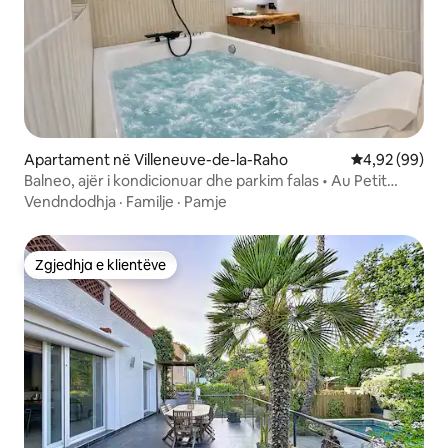
Apartament në Villeneuve-de-la-Raho
Vlerësimi mes
4,92 (99)
Balneo, ajër i kondicionuar dhe parkim falas • Au Petit
Raho
Vendndodhja
·
Familje
·
Pamje
Zgjedhja e klientëve
Zgjedhja e klientëve