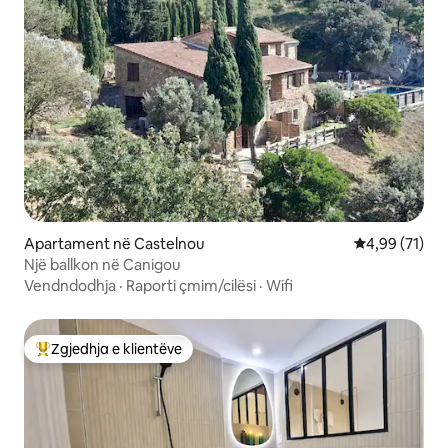
Apartament në Castelnou
Vlerësimi mes
4,99 (71)
Një ballkon në Canigou
Vendndodhja
·
Raporti çmim/cilësi
·
Wifi
Zgjedhja e klientëve
Më të mirat e zgjedhjeve të klientëve