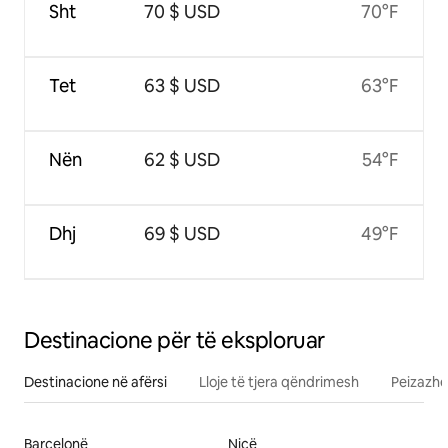
Sht
70 $ USD
70°F
Tet
63 $ USD
63°F
Nën
62 $ USD
54°F
Dhj
69 $ USD
49°F
Destinacione për të eksploruar
Destinacione në afërsi
Lloje të tjera qëndrimesh
Peizazhe
Barcelonë
Nicë