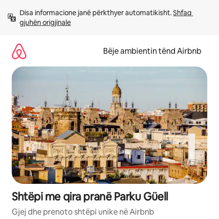
Kalo
Disa informacione janë përkthyer automatikisht. 
Shfaq 
te
gjuhën origjinale
përmbajtja
Bëje ambientin tënd Airbnb
Shtëpi me qira pranë Parku Güell
Gjej dhe prenoto shtëpi unike në Airbnb