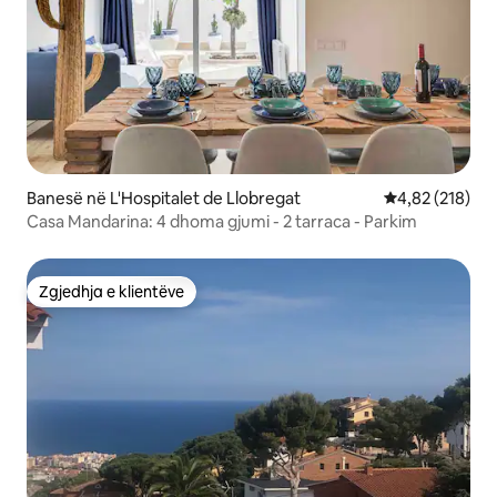
Banesë në L'Hospitalet de Llobregat
Vlerësimi mesa
4,82 (218)
Casa Mandarina: 4 dhoma gjumi - 2 tarraca - Parkim
Zgjedhja e klientëve
Zgjedhja e klientëve