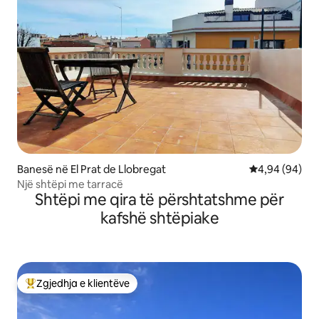
Banesë në El Prat de Llobregat
Vlerësimi mes
4,94 (94)
Një shtëpi me tarracë
Shtëpi me qira të përshtatshme për
kafshë shtëpiake
Zgjedhja e klientëve
Më të mirat e zgjedhjeve të klientëve