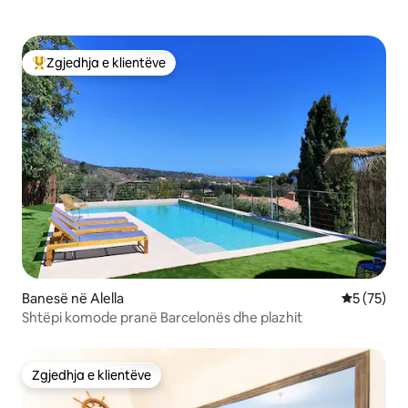
Zgjedhja e klientëve
Më të mirat e zgjedhjeve të klientëve
Banesë në Alella
Vlerësimi 
5 (75)
Shtëpi komode pranë Barcelonës dhe plazhit
Zgjedhja e klientëve
Zgjedhja e klientëve