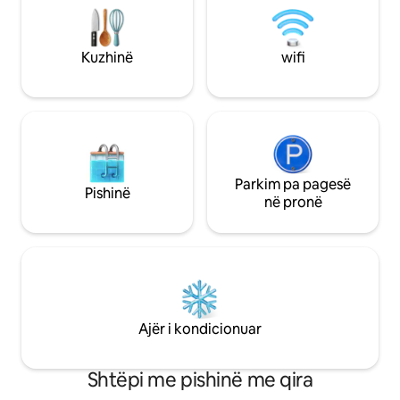
qendër të qytetit dhe pranë të gjitha
kryesore të qyteti
transportit publik. Jam rritur në
lidhur shumë mir
Barcelonë dhe do të jem më shumë se i
dhe taksi, duke e 
Kuzhinë
wifi
lumtur të të jap këshilla ose këshilla.
kudo në Barcelonë
Parkim pa pagesë
Pishinë
në pronë
Ajër i kondicionuar
Shtëpi me pishinë me qira