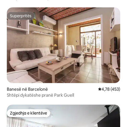
Superpritës
Superpritës
Banesë në Barcelonë
Vlerësimi mesa
4,78 (453)
Shtëpi dykatëshe pranë Park Guell
Zgjedhja e klientëve
Zgjedhja e klientëve