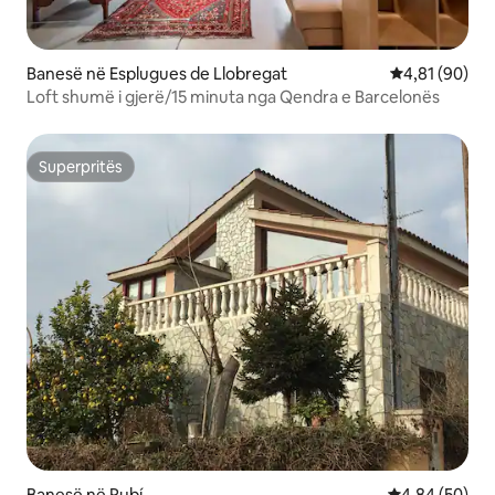
Banesë në Esplugues de Llobregat
Vlerësimi mes
4,81 (90)
Loft shumë i gjerë/15 minuta nga Qendra e Barcelonës
Superpritës
Superpritës
Banesë në Rubí
Vlerësimi mes
4,84 (50)