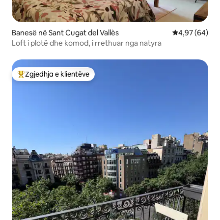
Banesë në Sant Cugat del Vallès
Vlerësimi mes
4,97 (64)
Loft i plotë dhe komod, i rrethuar nga natyra
Zgjedhja e klientëve
Më të mirat e zgjedhjeve të klientëve