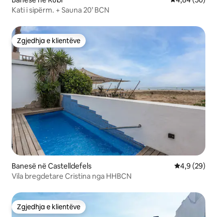
Kati i sipërm. + Sauna 20’ BCN
Zgjedhja e klientëve
Zgjedhja e klientëve
Banesë në Castelldefels
Vlerësimi me
4,9 (29)
Vila bregdetare Cristina nga HHBCN
Zgjedhja e klientëve
Zgjedhja e klientëve