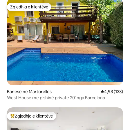
Zgjedhja e klientëve
Zgjedhja e klientëve
Banesë në Martorelles
Vlerësimi mesa
4,93 (133)
West House me pishinë private 20' nga Barcelona
Zgjedhja e klientëve
Më të mirat e zgjedhjeve të klientëve