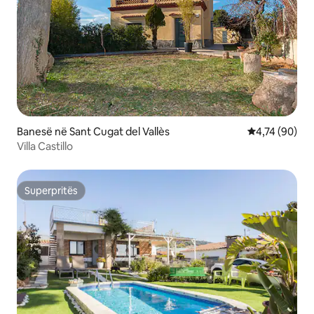
Banesë në Sant Cugat del Vallès
Vlerësimi mes
4,74 (90)
Villa Castillo
Superpritës
Superpritës