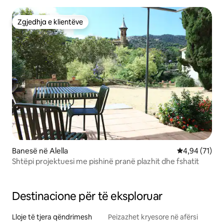
Zgjedhja e klientëve
Zgjedhja e klientëve
Banesë në Alella
Vlerësimi mes
4,94 (71)
Shtëpi projektuesi me pishinë pranë plazhit dhe fshatit
Destinacione për të eksploruar
Lloje të tjera qëndrimesh
Peizazhet kryesore në afërsi