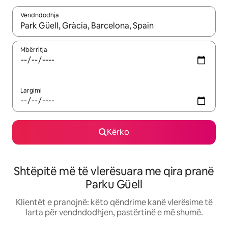
Vendndodhja
Kur rezultatet të jenë të disponueshme, lëviz me butonat e shig
Mbërritja
Largimi
Kërko
Shtëpitë më të vlerësuara me qira pranë
Parku Güell
Klientët e pranojnë: këto qëndrime kanë vlerësime të
larta për vendndodhjen, pastërtinë e më shumë.