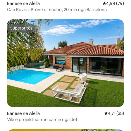
Banesë në Alella
Vlerësimi mes
4,99 (79)
Can Rovira: Pronë e madhe, 20 min nga Barcelona
Superpritës
Superpritës
Banesë në Alella
Vlerësimi mes
4,71 (35)
Vilë e projektuar me pamje nga deti