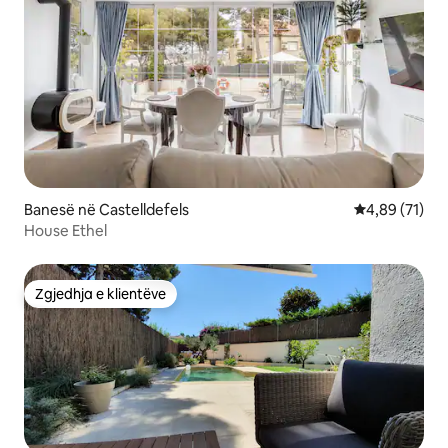
Banesë në Castelldefels
Vlerësimi mes
4,89 (71)
House Ethel
Zgjedhja e klientëve
Zgjedhja e klientëve