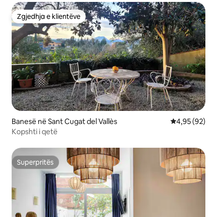
Zgjedhja e klientëve
Zgjedhja e klientëve
Banesë në Sant Cugat del Vallès
Vlerësimi mes
4,95 (92)
Kopshti i qetë
Superpritës
Superpritës