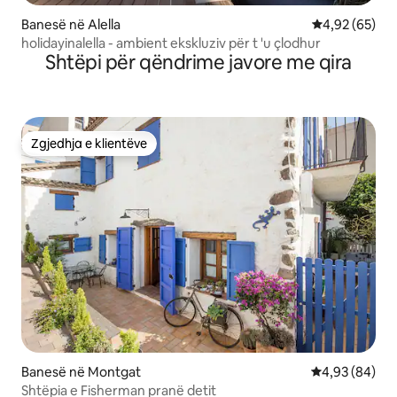
Banesë në Alella
Vlerësimi mes
4,92 (65)
holidayinalella - ambient ekskluziv për t 'u çlodhur
Shtëpi për qëndrime javore me qira
Zgjedhja e klientëve
Zgjedhja e klientëve
Banesë në Montgat
Vlerësimi mes
4,93 (84)
Shtëpia e Fisherman pranë detit