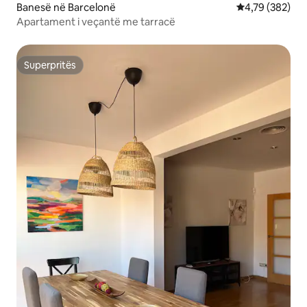
Banesë në Barcelonë
Vlerësimi mesa
4,79 (382)
Apartament i veçantë me tarracë
Superpritës
Superpritës