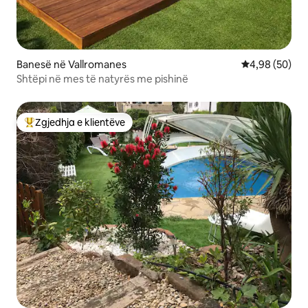
Banesë në Vallromanes
Vlerësimi mes
4,98 (50)
Shtëpi në mes të natyrës me pishinë
Zgjedhja e klientëve
Më të mirat e zgjedhjeve të klientëve