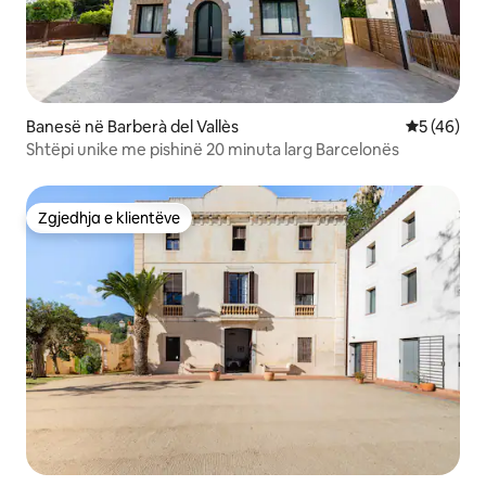
Banesë në Barberà del Vallès
Vlerësimi 
5 (46)
Shtëpi unike me pishinë 20 minuta larg Barcelonës
Zgjedhja e klientëve
Zgjedhja e klientëve