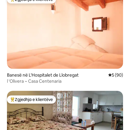
Më të mirat e zgjedhjeve të klientëve
Banesë në L'Hospitalet de Llobregat
Vlerësimi 
5 (90)
l 'Olivera ~ Casa Centenaria
Zgjedhja e klientëve
Më të mirat e zgjedhjeve të klientëve