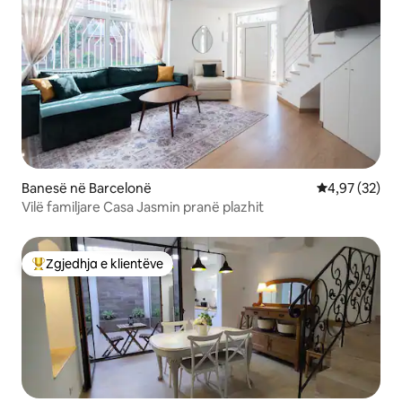
Banesë në Barcelonë
Vlerësimi mes
4,97 (32)
Vilë familjare Casa Jasmin pranë plazhit
Zgjedhja e klientëve
Më të mirat e zgjedhjeve të klientëve