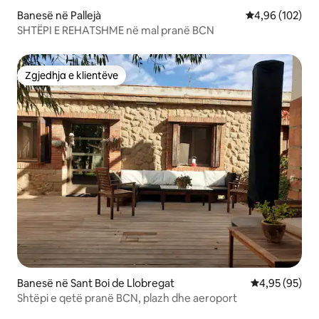
Banesë në Pallejà
Vlerësimi mesa
4,96 (102)
SHTËPI E REHATSHME në mal pranë BCN
Zgjedhja e klientëve
Zgjedhja e klientëve
Banesë në Sant Boi de Llobregat
Vlerësimi mes
4,95 (95)
Shtëpi e qetë pranë BCN, plazh dhe aeroport