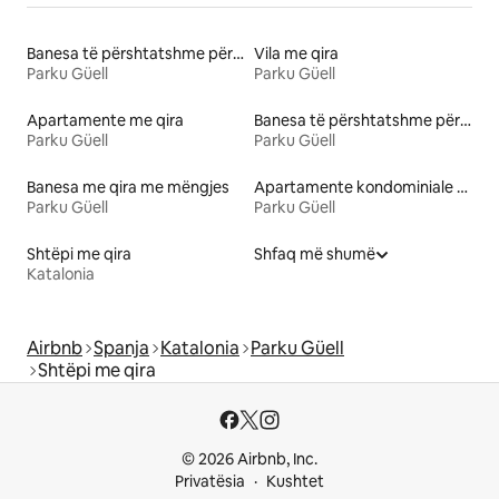
Banesa të përshtatshme për familje me qira
Vila me qira
Parku Güell
Parku Güell
Apartamente me qira
Banesa të përshtatshme për kafshë me qira
Parku Güell
Parku Güell
Banesa me qira me mëngjes
Apartamente kondominiale me qira
Parku Güell
Parku Güell
Shtëpi me qira
Shfaq më shumë
Katalonia
Airbnb
Spanja
Katalonia
Parku Güell
Shtëpi me qira
© 2026 Airbnb, Inc.
Privatësia
Kushtet