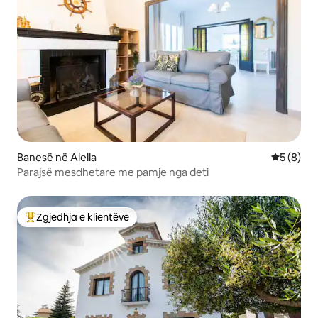
Banesë në Alella
Vlerësimi
5 (8)
Parajsë mesdhetare me pamje nga deti
Zgjedhja e klientëve
Më të mirat e zgjedhjeve të klientëve