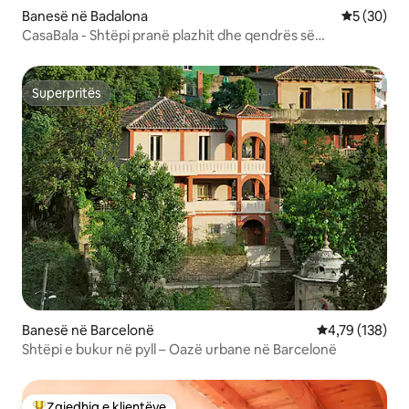
Banesë në Badalona
Vlerësimi 
5 (30)
CasaBala - Shtëpi pranë plazhit dhe qendrës së
Barcelonës
Superpritës
Superpritës
Banesë në Barcelonë
Vlerësimi mesa
4,79 (138)
Shtëpi e bukur në pyll – Oazë urbane në Barcelonë
Zgjedhja e klientëve