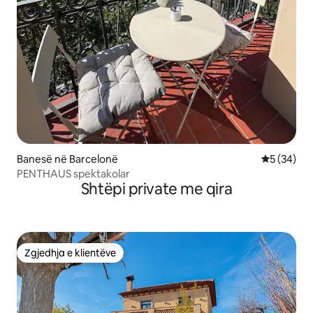
Banesë në Barcelonë
Vlerësimi 
5 (34)
PENTHAUS spektakolar
Shtëpi private me qira
Zgjedhja e klientëve
Zgjedhja e klientëve