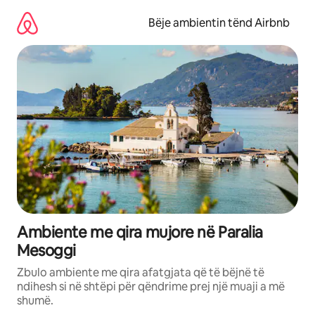
Kalo
te
Bëje ambientin tënd Airbnb
përmbajtja
Ambiente me qira mujore në Paralia
Mesoggi
Zbulo ambiente me qira afatgjata që të bëjnë të
ndihesh si në shtëpi për qëndrime prej një muaji a më
shumë.