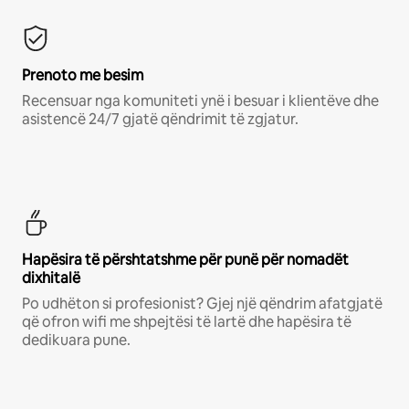
Prenoto me besim
Recensuar nga komuniteti ynë i besuar i klientëve dhe
asistencë 24/7 gjatë qëndrimit të zgjatur.
Hapësira të përshtatshme për punë për nomadët
dixhitalë
Po udhëton si profesionist? Gjej një qëndrim afatgjatë
që ofron wifi me shpejtësi të lartë dhe hapësira të
dedikuara pune.