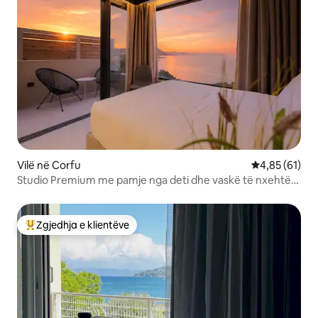
Vilë në Corfu
Vlerësimi mes
4,85 (61)
Studio Premium me pamje nga deti dhe vaskë të nxehtë
private
Zgjedhja e klientëve
Më të mirat e zgjedhjeve të klientëve