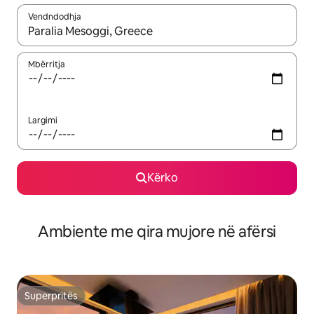
Vendndodhja
Kur rezultatet të jenë të disponueshme, lëviz me butonat e shig
Mbërritja
Largimi
Kërko
Ambiente me qira mujore në afërsi
Superpritës
Superpritës