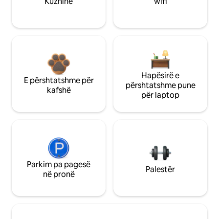
Kuzhinë
wifi
Hapësirë e
E përshtatshme për
përshtatshme pune
kafshë
për laptop
Parkim pa pagesë
Palestër
në pronë