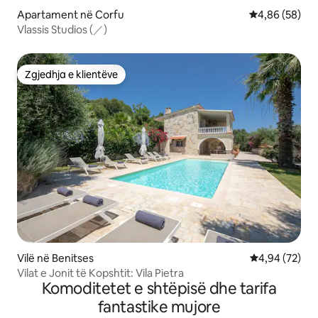
Apartament në Corfu
Vlerësimi mes
4,86 (58)
Vlassis Studios (／)
Zgjedhja e klientëve
Zgjedhja e klientëve
Vilë në Benitses
Vlerësimi mes
4,94 (72)
Vilat e Jonit të Kopshtit: Vila Pietra
Komoditetet e shtëpisë dhe tarifa
fantastike mujore