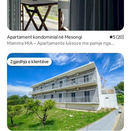
Apartament kondominial në Mesongi
Vlerësimi 
5 (20)
Mamma MIA ~ Apartamente luksoze me pamje nga
deti~Pishinë~ Korfuz
Zgjedhja e klientëve
Zgjedhja e klientëve