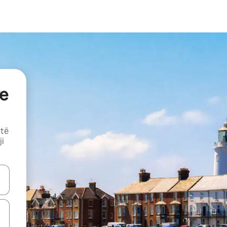
e
 të
ji
butonat e shigjetave lart e poshtë ose eksploro duke prekur ose duke l