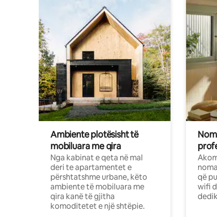
Ambiente plotësisht të
Noma
mobiluara me qira
profe
Nga kabinat e qeta në mal
Akom
deri te apartamentet e
nomad
përshtatshme urbane, këto
që pu
ambiente të mobiluara me
wifi 
qira kanë të gjitha
dedik
komoditetet e një shtëpie.