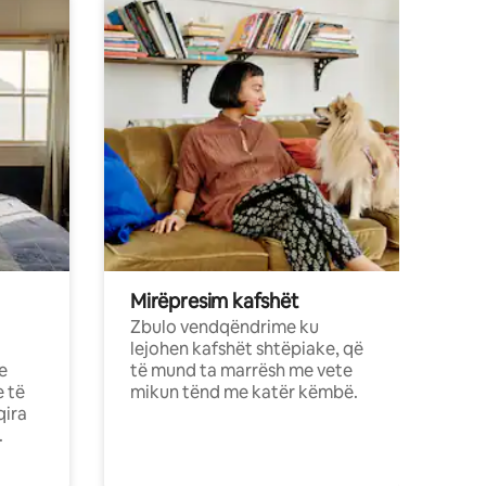
Mirëpresim kafshët
Zbulo vendqëndrime ku
lejohen kafshët shtëpiake, që
e
të mund ta marrësh me vete
e të
mikun tënd me katër këmbë.
qira
.