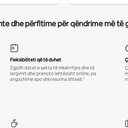
te dhe përfitime për qëndrime më të 
Fleksibiliteti që të duhet
Ç
Zgjidh datat e sakta të mbërritjes dhe të
Ç
largimit dhe prenoto lehtësisht online, pa
m
angazhime apo shkresurina shtesë.*
m