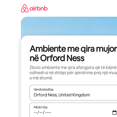
Kalo
te
përmbajtja
Ambiente me qira mujor
në Orford Ness
Zbulo ambiente me qira afatgjata që të bëjnë
ndihesh si në shtëpi për qëndrime prej një mua
a më shumë.
Vendndodhja
Kur rezultatet të jenë të disponueshme, lëviz me 
Mbërritja