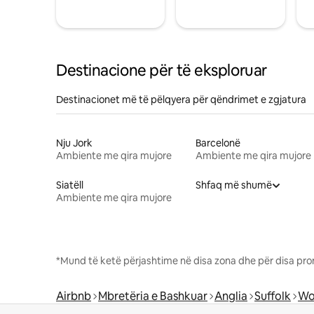
Destinacione për të eksploruar
Destinacionet më të pëlqyera për qëndrimet e zgjatura
Nju Jork
Barcelonë
Ambiente me qira mujore
Ambiente me qira mujore
Siatëll
Shfaq më shumë
Ambiente me qira mujore
*Mund të ketë përjashtime në disa zona dhe për disa pro
Airbnb
Mbretëria e Bashkuar
Anglia
Suffolk
Wo