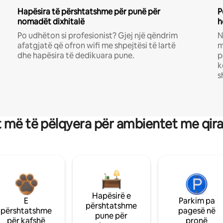
Hapësira të përshtatshme për punë për
P
nomadët dixhitalë
h
Po udhëton si profesionist? Gjej një qëndrim
N
afatgjatë që ofron wifi me shpejtësi të lartë
m
dhe hapësira të dedikuara pune.
p
k
s
 më të pëlqyera për ambientet me qir
Hapësirë e
E
Parkim pa
përshtatshme
përshtatshme
pagesë në
pune për
për kafshë
pronë