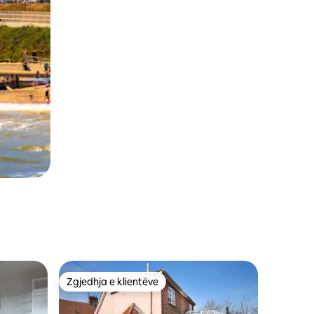
Zgjedhja e klientëve
entëve
Zgjedhja e klientëve