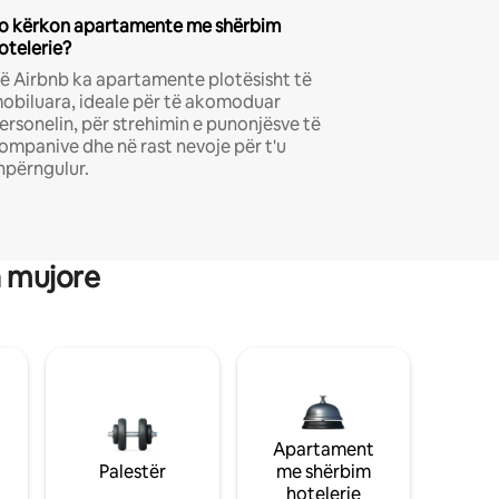
o kërkon apartamente me shërbim
otelerie?
ë Airbnb ka apartamente plotësisht të
obiluara, ideale për të akomoduar
ersonelin, për strehimin e punonjësve të
ompanive dhe në rast nevoje për t'u
hpërngulur.
a mujore
Apartament
Palestër
me shërbim
hotelerie