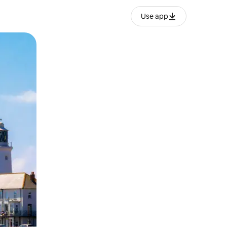
Use app
ëvizur ekranin.