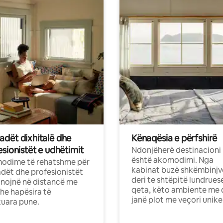
dët dixhitalë dhe
Kënaqësia e përfshirë
sionistët e udhëtimit
Ndonjëherë destinacioni
është akomodimi. Nga
odime të rehatshme për
kabinat buzë shkëmbinjv
ët dhe profesionistët
deri te shtëpitë lundrues
nojnë në distancë me
qeta, këto ambiente me 
dhe hapësira të
janë plot me veçori unike
uara pune.