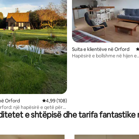
nga 5, 309 vlerësime
Suita e klientëve në Orford
V
Hapësirë e bollshme në hijen e
kështjellës Orford
në Orford
Vlerësimi mesatar 4,99 nga 5, 108 vlerësime
4,99 (108)
rford: një hapësirë e qetë për
tetet e shtëpisë dhe tarifa fantastike
. . .