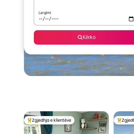
Largimi
Kërko
Zgjedhja e klientëve
Zgjedh
Më të mirat e zgjedhjeve të klientëve
Më të mi