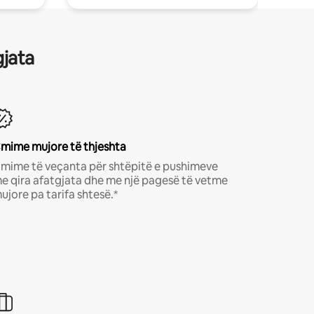
gjata
mime mujore të thjeshta
mime të veçanta për shtëpitë e pushimeve
e qira afatgjata dhe me një pagesë të vetme
ujore pa tarifa shtesë.*