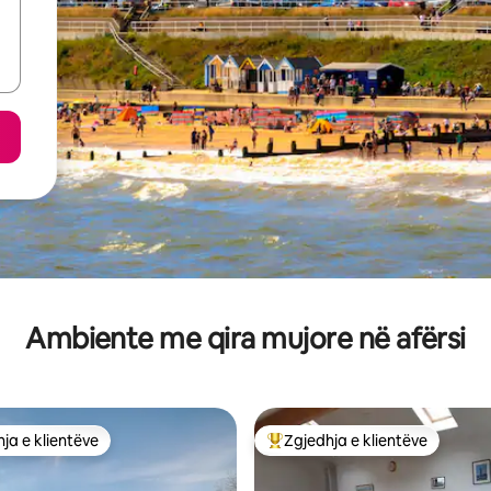
Ambiente me qira mujore në afërsi
ja e klientëve
Zgjedhja e klientëve
rat e zgjedhjeve të klientëve
Më të mirat e zgjedhjeve të kli