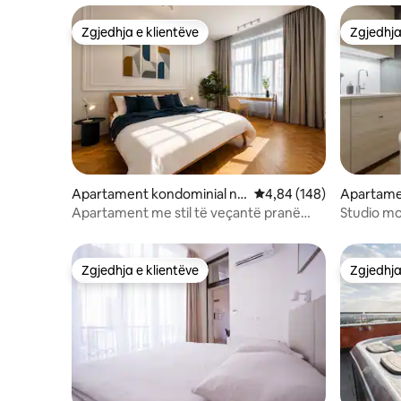
Zgjedhja e klientëve
Zgjedhja
Zgjedhja e klientëve
Zgjedhja
Apartament kondominial në
Vlerësimi mesatar 4,84 
4,84 (148)
Apartame
Praha 1
Pragë
Apartament me stil të veçantë pranë
Studio mo
sheshit të qytetit të vjetër
qytetit të
Zgjedhja e klientëve
Zgjedhja
Zgjedhja e klientëve
Zgjedhja