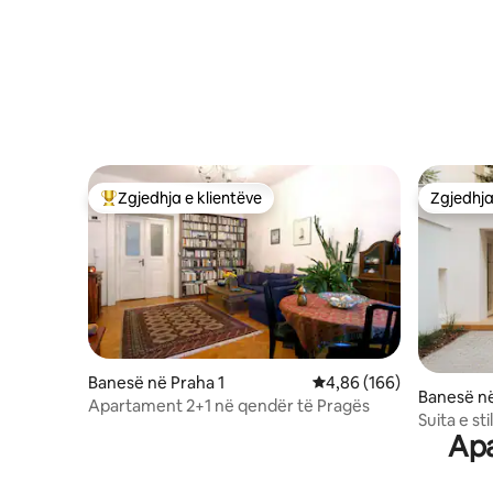
Zgjedhja e klientëve
Zgjedhja
Më të mirat e zgjedhjeve të klientëve
Zgjedhja
Banesë në Praha 1
Vlerësimi mesatar 4,86 
4,86 (166)
Banesë në
Apartament 2+1 në qendër të Pragës
Suita e st
Apa