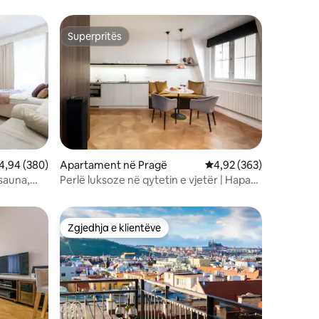
Superpritës
entëve
Superpritës
lerësimi mesatar 4,94 nga 5, 380 vlerësime
4,94 (380)
Apartament në Pragë
Vlerësimi mesatar 4,92
4,92 (363)
sauna,
Perlë luksoze në qytetin e vjetër | Hapa
larg nga Ura Çarls | Ajër i kondicionuar
Zgjedhja e klientëve
Zgjedhja e klientëve