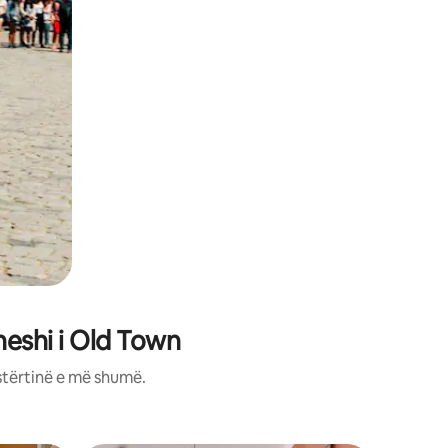
heshi i Old Town
stërtinë e më shumë.