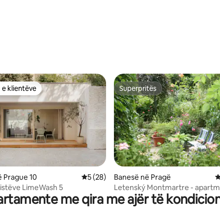
 e klientëve
Superpritës
 e klientëve
Superpritës
nga 5, 166 vlerësime
 Prague 10
Vlerësimi mesatar 5 nga 5, 28 vlerësime
5 (28)
Banesë në Pragë
V
ilistëve LimeWash 5
Letenský Montmartre - apartm
rtamente me qira me ajër të kondicio