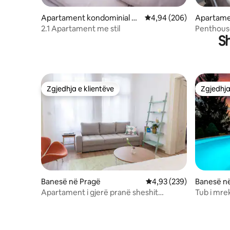
Apartament kondominial në
Vlerësimi mesatar 4,94 
4,94 (206)
Apartame
Praha 1
Praha 18
2.1 Apartament me stil
Penthous
S
Zgjedhja e klientëve
Zgjedhja
Zgjedhja e klientëve
Zgjedhja
Banesë në Pragë
Vlerësimi mesatar 4,93 
4,93 (239)
Banesë në
Apartament i gjerë pranë sheshit
Tub i mr
Wenceslas
pishinë me