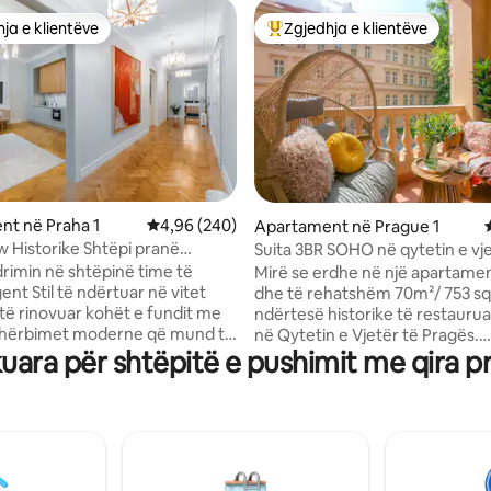
ja e klientëve
Zgjedhja e klientëve
rat e zgjedhjeve të klientëve
Më të mirat e zgjedhjeve të kli
nt në Praha 1
Vlerësimi mesatar 4,96 nga 5, 240 vlerësime
4,96 (240)
Apartament në Prague 1
nga 5, 170 vlerësime
 Historike Shtëpi pranë
Suita 3BR SOHO në qytetin e vje
 Qytetit të Vjetër
Tarracë private | #B304
drimin në shtëpinë time të
Mirë se erdhe në një apartame
nt Stil të ndërtuar në vitet
dhe të rehatshëm 70m²/ 753 sq. 
 të rinovuar kohët e fundit me
ndërtesë historike të restauru
 shërbimet moderne që mund të
në Qytetin e Vjetër të Pragës.
ara për shtëpitë e pushimit me qira p
, duke përfshirë kondicionerin
Vendndodhja është e jashtëza
ar në të gjitha dhomat.
Ura e Çarls është 3 minuta më
t i dekoruar bukur me dy
Sheshi i Qytetit të Vjetër ësht
mi me tavane historike të larta
minuta larg dhe lumi Vltava ës
uara me myka të zbukuruara me
100 metra larg apartamentit, p
ilje moderne të mesit të
qëndrimi mbetet i qetë dhe pri
 dhe moderne në të gjithë, banjë
Ndërtesa ka një oborr të bren