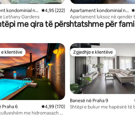
nga 5, 206 vlerësime
nt kondominial në
Vlerësimi mesatar 4,95 nga 5, 222 vlerësime
4,95 (222)
Apartament kondominial në
V
Praha 1
e Letňany Gardens
Apartament luksoz në qendër 
htëpi me qira të përshtatshme për famil
1
 e klientëve
Zgjedhja e klientëve
 e klientëve
Zgjedhja e klientëve
Banesë në Praha 9
nga 5, 239 vlerësime
 Praha 6
Vlerësimi mesatar 4,99 nga 5, 170 vlerësime
4,99 (170)
Shtëpi e bukur me hapësirë të 
me garazh dhe parkim falas
ekullueshëm me hidromasazh në
 vila dhe parkim falas