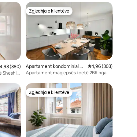
Zgjedhja e klientëve
Zgjedhja e klientëve
Apartament kondominial në
Vlerësimi mesatar 4,96
4,96 (303)
lerësimi mesatar 4,93 nga 5, 380 vlerësime
4,93 (380)
Praha 1
Apartament magjepsës i qetë 2BR nga
 Sheshit
Stepan Nr. 1
Zgjedhja e klientëve
entëve
Zgjedhja e klientëve