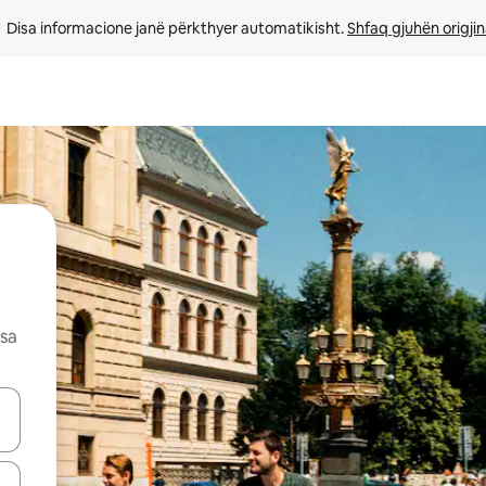
Disa informacione janë përkthyer automatikisht. 
Shfaq gjuhën origjin
esa
butonat e shigjetave lart e poshtë ose eksploro duke prekur ose duke l