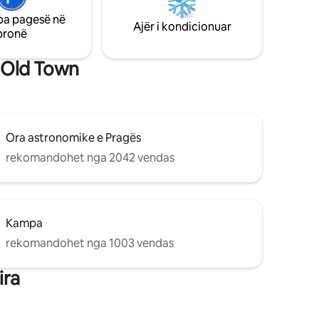
lodhur në
me ashensor. Sheshi i Qytetit të Vjetër,
pa pagesë në
iljet,
Sheshi Wenceslas dhe atraksione të tjera
Ajër i kondicionuar
pronë
. Mirë se
të Qytetit të Vjetër janë hapa larg
shtëpisë tënde.
i Old Town
Ora astronomike e Pragës
rekomandohet nga 2042 vendas
Kampa
rekomandohet nga 1003 vendas
ira