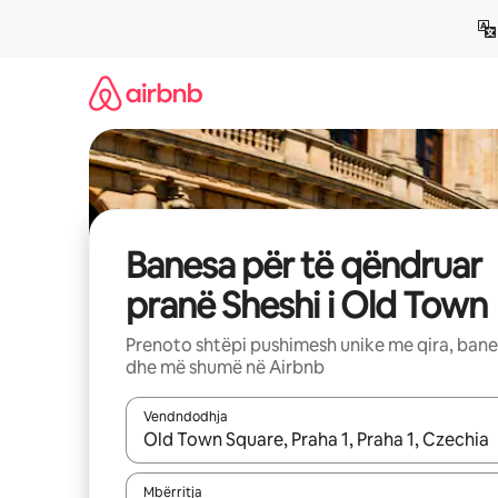
Kalo
te
përmbajtja
Banesa për të qëndruar
pranë Sheshi i Old Town
Prenoto shtëpi pushimesh unike me qira, ban
dhe më shumë në Airbnb
Vendndodhja
Kur rezultatet të jenë të disponueshme, lëviz me 
Mbërritja