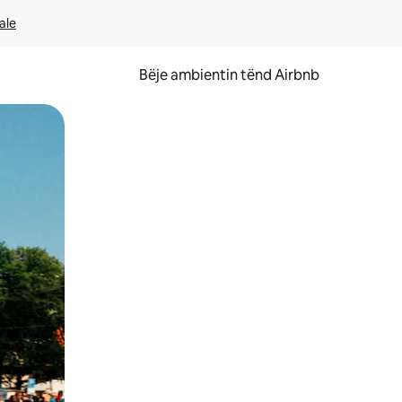
ale
Bëje ambientin tënd Airbnb
ëvizur ekranin.