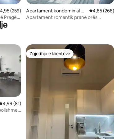
lerësimi mesatar 4,95 nga 5, 259 vlerësime
4,95 (259)
Apartament kondominial në
Vlerësimi mesatar 4,85
4,85 (268)
Praha 1
të Pragës
Apartament romantik pranë orës
je
astronomike
Zgjedhja e klientëve
Zgjedhja e klientëve
Vlerësimi mesatar 4,99 nga 5, 81 vlerësime
4,99 (81)
bollshme