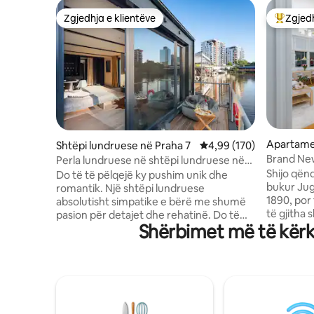
Zgjedhja e klientëve
Zgjedh
Zgjedhja e klientëve
Më të mi
Apartame
Shtëpi lundruese në Praha 7
Vlerësimi mesatar 4,99 
4,99 (170)
Brand New
Perla lundruese në shtëpi lundruese në
Sheshit të
Pragë
Shijo qën
Do të të pëlqejë ky pushim unik dhe
bukur Juge
romantik. Një shtëpi lundruese
1890, por
absolutisht simpatike e bërë me shumë
të gjitha
pasion për detajet dhe rehatinë. Do të
Shërbimet më të kërku
dëshirosh
përjetosh një qëndrim të paharrueshëm
e integru
dhe nuk do të duash të largohesh. Mund
Apartamen
të peshkosh ose thjesht të vëzhgosh një
dhoma gju
botë lumi plot me peshq, ose të provosh
të dekor
një paddleboard. Shtëpi lundruese është
llaç, mob
e pajisur me një krevat dopio dhe një
shekullit
krevat fëmijësh për foshnja të vogla.