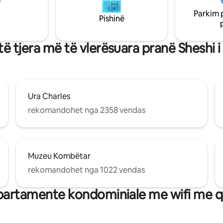
të madhe dhe tualet të
qetë, një vend i rrallë për t'u ç
Parkim 
qendër të qytetit. Ideale për fam
Pishinë
 në Pragë ose për një udhëtim
grupet dhe udhëtarët e biznesit
 udhëtim biznesi ose qëndrime
erdhe në Soho Old Town!
ta.
të tjera më të vlerësuara pranë Sheshi 
Ura Charles
rekomandohet nga 2358 vendas
Muzeu Kombëtar
rekomandohet nga 1022 vendas
artamente kondominiale me wifi me q