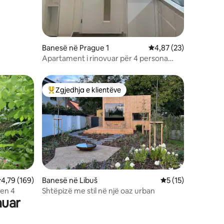
Banesë në Prague 1
Vlerësimi mesatar 4,8
4,87 (23)
Apartament i rinovuar për 4 persona
120m nga Ura e Çarls 70m nga metroja
Zgjedhja e klientëve
Më të mirat e zgjedhjeve të klientëve
lerësimi mesatar 4,79 nga 5, 169 vlerësime
4,79 (169)
Banesë në Libuš
Vlerësimi mesatar 
5 (15)
en 4
Shtëpizë me stil në një oaz urban
nuar