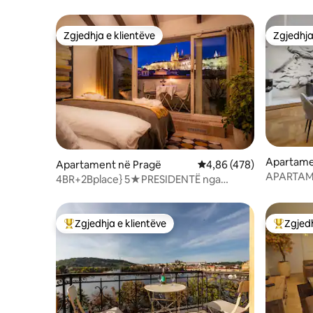
Zgjedhja e klientëve
Zgjedhja
Zgjedhja e klientëve
Zgjedhja
Apartame
Apartament në Pragë
Vlerësimi mesatar 4,86 
4,86 (478)
APARTAM
4BR+2Bplace} 5★PRESIDENTË nga
MODERN 
kështjella e Pragës,V!EWS, A/C
Zgjedhja e klientëve
Zgjedh
Më të mirat e zgjedhjeve të klientëve
Më të mi