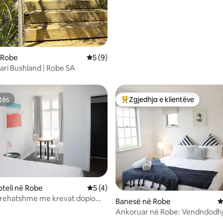
 Robe
Vlerësimi mesatar 5 nga 5, 9 vlerësime
5 (9)
ari Bushland | Robe SA
tës
Zgjedhja e klientëve
tës
Më të mirat e zgjedhjeve të kli
teli në Robe
Vlerësimi mesatar 5 nga 5, 4 vlerësime
5 (4)
 nga 5, 58 vlerësime
rehatshme me krevat dopio
Banesë në Robe
V
Ankoruar në Robe: Vendndodhj
milionë dyqane. 150 m plazh