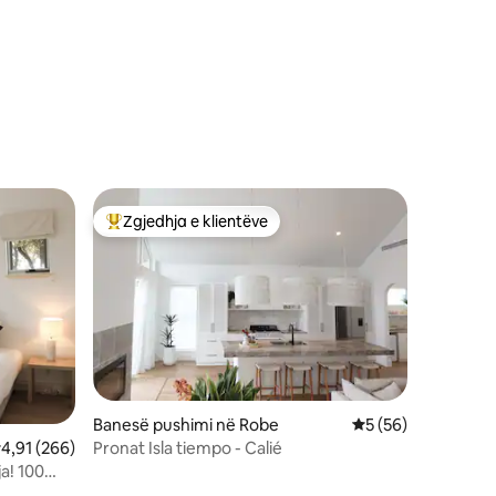
Zgjedhja e klientëve
entëve
Më të mirat e zgjedhjeve të klientëve
Banesë pushimi në Robe
Vlerësimi mesatar 
5 (56)
Pronat Isla tiempo - Calié
lerësimi mesatar 4,91 nga 5, 266 vlerësime
4,91 (266)
a! 100