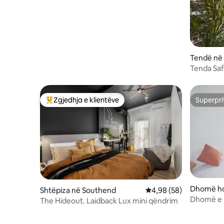
Tendë në
Tenda Saf
Zgjedhja e klientëve
Superpri
Më të mirat e zgjedhjeve të klientëve
Superpri
Dhomë ho
Shtëpiza në Southend
Vlerësimi mesatar 4,98
4,98 (58)
Dhomë e 
The Hideout. Laidback Lux mini qëndrim
"Queen"