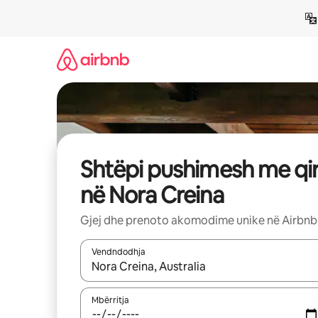
Kalo
te
përmbajtja
Shtëpi pushimesh me qi
në Nora Creina
Gjej dhe prenoto akomodime unike në Airbnb
Vendndodhja
Kur rezultatet të jenë të disponueshme, lëviz me 
Mbërritja