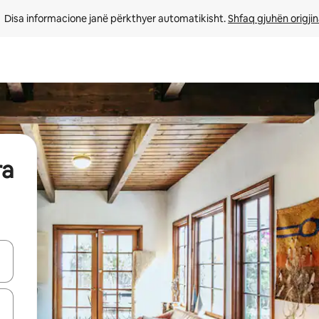
Disa informacione janë përkthyer automatikisht. 
Shfaq gjuhën origjin
ra
butonat e shigjetave lart e poshtë ose eksploro duke prekur ose duke l