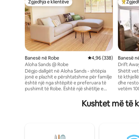
Zgjedhja e klientëve
Zgjedh
Zgjedhja e klientëve
Më të mi
Banesë në Robe
Vlerësimi mesatar 4,96 
4,96 (338)
Banesë n
Aloha Sands @ Robe
Drift Awa
m larg pla
Dëgjo dallgët në Aloha Sands - shtëpia
Shëtit vet
jonë e plazhit e përshtatshme për familje
të kthjell
është një nga shtëpitë e preferuara të
dhe resto
pushimit të Robe. Është një shëtitje e
vetëm 100 m
shkurtër deri në Hoopers Beach, si dhe
Away komb
në Main St ku do të gjesh dyqane, kafene
ambiente
Kushtet më të k
e të tjera. Bëj gati makinën dhe shko në
banjat pr
Long Beach për një ditë jashtë në sërf,
mbuluar m
ose bëj një shëtitje përgjatë një prej
pushimin 
shtigjeve në këmbë aty pranë. Shtëpia
Parko mak
jonë u përshtatet familjeve dhe çifteve
shko për 
që kërkojnë një shtëpi pushimi
e relaksuar të Ro