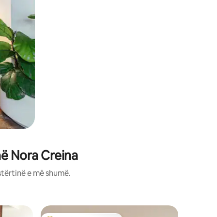
në Nora Creina
stërtinë e më shumë.
Banesë n