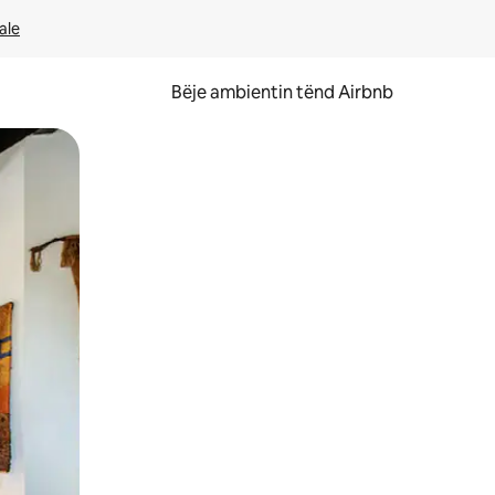
ale
Bëje ambientin tënd Airbnb
ëvizur ekranin.