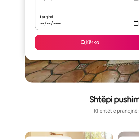
Largimi
Kërko
Shtëpi pushim
Klientët e pranojnë