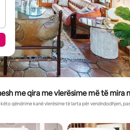
esh me qira me vlerësime më të mira 
: këto qëndrime kanë vlerësime të larta për vendndodhjen, pa