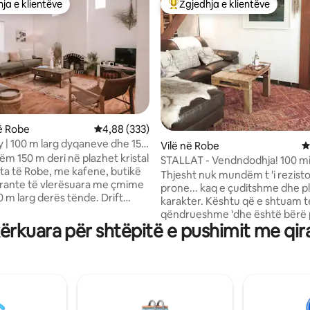
ja e klientëve
Zgjedhja e klientëve
rat e zgjedhjeve të klientëve
Më të mirat e zgjedhjeve të kli
nga 5, 338 vlerësime
ë Robe
Vlerësimi mesatar 4,88 nga 5, 333 vlerësime
4,88 (333)
y | 100 m larg dyqaneve dhe 150
Vilë në Robe
V
zhit.
ëm 150 m deri në plazhet kristal
STALLAT - Vendndodhja! 100 mi
ëta të Robe, me kafene, butikë
dyqane. 150 m plazh
Thjesht nuk mundëm t 'i rezist
rante të vlerësuara me çmime
prone... kaq e çuditshme dhe p
 larg derës tënde. Drift
karakter. Kështu që e shtuam t
inon tavanet e larta,
qëndrueshme 'dhe është bërë p
t e brendshme të bukura,
ërkuara për shtëpitë e pushimit me qir
ynë i fundit. Na kujton fermën,
ivate në dhomë dhe një oborr të
kasolle të freskëta, kuaj dhe ka
e hardhi, duke krijuar
shtëpiake. Në fakt, e kemi zbu
e përkryer pranë bregdetit.
aq shumë dashuri... divan i lash
inën, shijo verën vendase,
shtëpi rustike e bërë me tavolin
darkë dhe përhumbu në ritmin
nga punishtja e shkallëzuar. K
be. Një vend pushimi
histori atje! Veprat origjinale të 