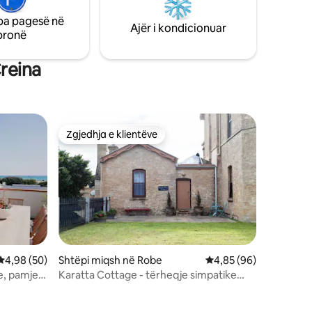
këmbë të Robe. Prona ofron 4 dhoma
gjumi me madhësi bujare, të përsosura
pa pagesë në
nds, dhe
Ajër i kondicionuar
për familje ose grupe.
pronë
të asaj që
reina
Zgjedhja e klientëve
entëve
Zgjedhja e klientëve
Vlerësimi mesatar 4,98 nga 5, 50 vlerësime
4,98 (50)
Shtëpi miqsh në Robe
Vlerësimi mesatar 4,8
4,85 (96)
ke, pamje
Karatta Cottage - tërheqje simpatike
bregdetare