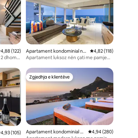
lerësimi mesatar 4,88 nga 5, 122 vlerësime
4,88 (122)
Apartament kondominial në
Vlerësimi mesatar 4,82
4,82 (118)
Klifton
| 2 dhoma
Apartament luksoz nën çati me pamje
hinë
nga oqeani - Pamje të perëndimit të
diellit në Clifton
Zgjedhja e klientëve
entëve
Zgjedhja e klientëve
Apartament kondominial në
Vlerësimi mesatar 4,94
4,94 (280)
lerësimi mesatar 4,93 nga 5, 105 vlerësime
4,93 (105)
Camps Bay