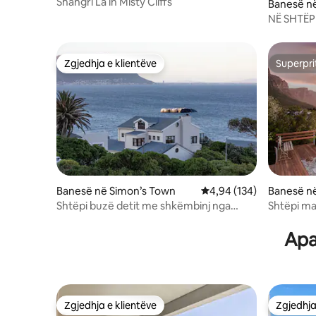
Shangri La in Misty Cliffs
Banesë n
NË SHTËP
KOMMETJ
Zgjedhja e klientëve
Superpri
Zgjedhja e klientëve
Superpri
Banesë në Simon’s Town
Vlerësimi mesatar 4,94 
4,94 (134)
Banesë n
Shtëpi buzë detit me shkëmbinj nga
Shtëpi ma
Steadfast Collection
Apa
Zgjedhja e klientëve
Zgjedhja
Zgjedhja e klientëve
Zgjedhja