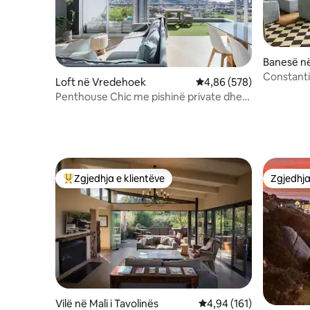
Banesë në
Constanti
Loft në Vredehoek
Vlerësimi mesatar 4,86 
4,86 (578)
Vreshtat
Penthouse Chic me pishinë private dhe
pamje mahnitëse
Zgjedhja e klientëve
Zgjedhja
Më të mirat e zgjedhjeve të klientëve
Zgjedhja
Vilë në Mali i Tavolinës
Vlerësimi mesatar 4,94 
4,94 (161)