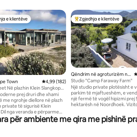
ja e klientëve
Zgjedhja e klientëve
rat e zgjedhjeve të klientëve
Më të mirat e zgjedhjeve të kli
Qëndrim në agroturizëm në
V
nga 5, 400 vlerësime
Noordhoek
Studio "Camp Faraway Farm"
ape Town
Vlerësimi mesatar 4,99 nga 5, 182 vlerësime
4,99 (182)
Një studio private plotësisht e
n Slangkop
parkim të mjaftueshëm, e ven
ie
derne prej druri dhe xhami
një fermë të vogël hipizmi prej 
ë me ngrohje diellore në plazh
hektarësh në Noordhoek. Vizit
private të sigurisë Klein
përdorim ekskluziv të një oborri
 Dil nga veranda e përparme
me vatër zjarri dhe vaskë me
ra për ambiente me qira me pishinë p
s së bukur të plazhit dhe hyr
hidromasazh, i përsosur për të 
rejt në disa nga plazhet më të
kohë të relaksuar në natyrë. A
 Pamje mahnitëse.
dysheme origjinale prej druri, k
astik. Natyrë. Perëndime