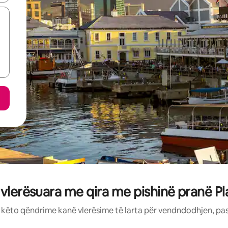
 vlerësuara me qira me pishinë pranë P
: këto qëndrime kanë vlerësime të larta për vendndodhjen, pa