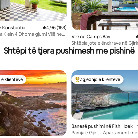
 Konstantia
Vlerësimi mesatar 4,96 nga 5, 153 vlerësime
4,96 (153)
a Klein 4 Dhoma gjumi Vilë në
nga 5, 578 vlerësime
Vilë në Camps Bay
V
Shtëpia jote e ëndrrave në Gjiri
Shtëpi të tjera pushimesh me pishinë
Kampeve me diell
 e klientëve
Zgjedhja e klientëve
 e klientëve
Më të mirat e zgjedhjeve të kli
Banesë pushimi në Fish Hoek
Pamja e Gjirit - Apartament me
nga 5, 161 vlerësime