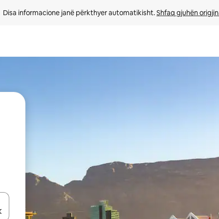
Disa informacione janë përkthyer automatikisht. 
Shfaq gjuhën origjin
butonat e shigjetave lart e poshtë ose eksploro duke prekur ose duke l