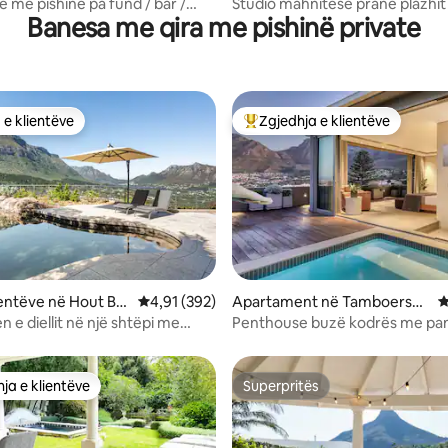
ay
Camps Bay
 me pishinë pa fund / bar /
Studio mahnitëse pranë plazhit
Banesa me qira me pishinë private
 ballkon
 e klientëve
Zgjedhja e klientëve
 e klientëve
Më të mirat e zgjedhjeve të kli
nga 5, 210 vlerësime
lientëve në Hout Ba
Vlerësimi mesatar 4,91 nga 5, 392 vlerësime
4,91 (392)
Apartament në Tamboerskl
V
oof
jen e diellit në një shtëpi me
Penthouse buzë kodrës me pa
 mali
spektakolare nga mali
ja e klientëve
Superpritës
rat e zgjedhjeve të klientëve
Superpritës