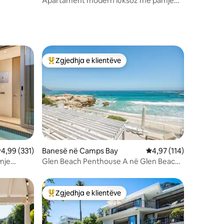
Apartament modern luksoz me pamje
nga deti
Zgjedhja e klientëve
entëve
Më të mirat e zgjedhjeve të klientëve
lerësimi mesatar 4,99 nga 5, 331 vlerësime
4,99 (331)
Banesë në Camps Bay
Vlerësimi mesatar 4,97
4,97 (114)
mje
Glen Beach Penthouse A në Glen Beach
në Camps Bay
Zgjedhja e klientëve
Më të mirat e zgjedhjeve të klientëve