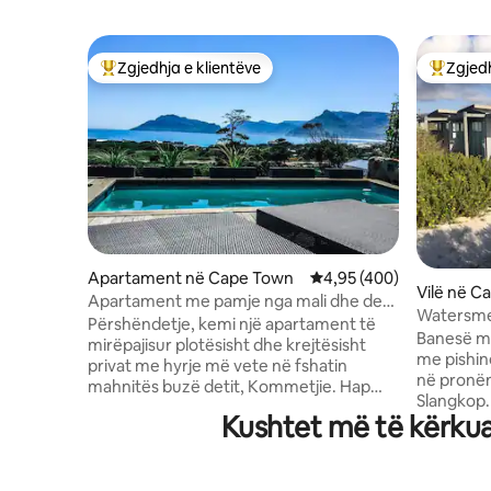
Zgjedhja e klientëve
Zgjedh
Më të mirat e zgjedhjeve të klientëve
Më të mi
Apartament në Cape Town
Vlerësimi mesatar 4,95 
4,95 (400)
Vilë në C
Apartament me pamje nga mali dhe deti
Watersmeet Në plazhin Klei
1
Përshëndetje, kemi një apartament të
Kommetj
Banesë mo
mirëpajisur plotësisht dhe krejtësisht
me pishin
privat me hyrje më vete në fshatin
në pronën 
mahnitës buzë detit, Kommetjie. Hap
Slangkop.
planin e kuzhinës/sallonit që të çon në
Kushtet më të kërkua
drejt rërë
pishinën tënde private,verandën, zonën
drejtpërd
për barbekju, të gjitha me pamje nga
paprekura në Kep.
plazhet / malet e bardha mahnitëse. WIFI
Sërf fant
falas, TV satelitor. shtretër