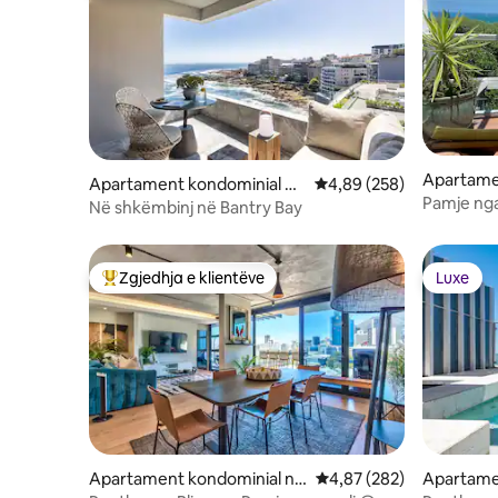
Apartame
Apartament kondominial në
Vlerësimi mesatar 4,89 
4,89 (258)
Hout Bay
Pamje nga
Pika e Detit
Në shkëmbinj në Bantry Bay
pranë det
Zgjedhja e klientëve
Luxe
Më të mirat e zgjedhjeve të klientëve
Luxe
Apartament kondominial në
Vlerësimi mesatar 4,87 
4,87 (282)
Apartame