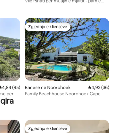
Vilë fshati për muajin e mjaltit - pamje
nga deti, pishinë, BBQ
Zgjedhja e klientëve
Zgjedhja e klientëve
Vlerësimi mesatar 4,84 nga 5, 95 vlerësime
4,84 (95)
Banesë në Noordhoek
Vlerësimi mesatar 4,9
4,92 (36)
hme për
Family Beachhouse Noordhoek Cape
qira
në | diellore
Town
Zgjedhja e klientëve
Zgjedhja e klientëve