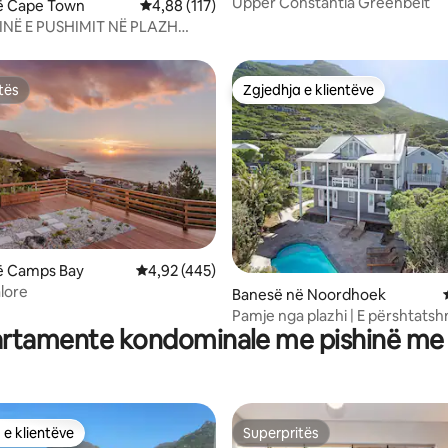
Upper Constantia Greenbelt
ë Cape Town
Vlerësimi mesatar 4,88 nga 5, 117 vlerësime
4,88 (117)
INË E PUSHIMIT NË PLAZH
_BREAK}
tës
Zgjedhja e klientëve
tës
Zgjedhja e klientëve
nga 5, 134 vlerësime
ë Camps Bay
Vlerësimi mesatar 4,92 nga 5, 445 vlerësime
4,92 (445)
lore
Banesë në Noordhoek
Pamje nga plazhi | E përshtats
rtamente kondominale me pishinë me 
karrige me rrota | Pishi
 e klientëve
Superpritës
 e klientëve
Superpritës