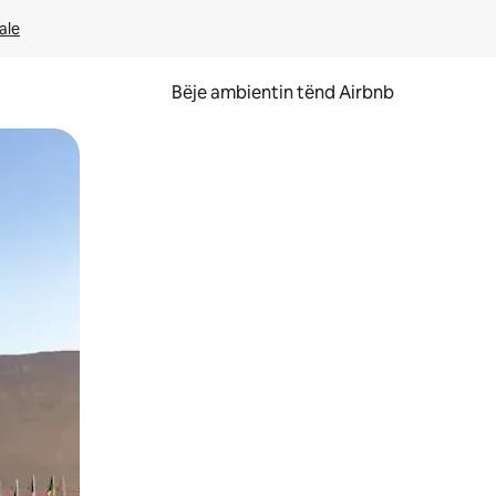
ale
Bëje ambientin tënd Airbnb
ëvizur ekranin.