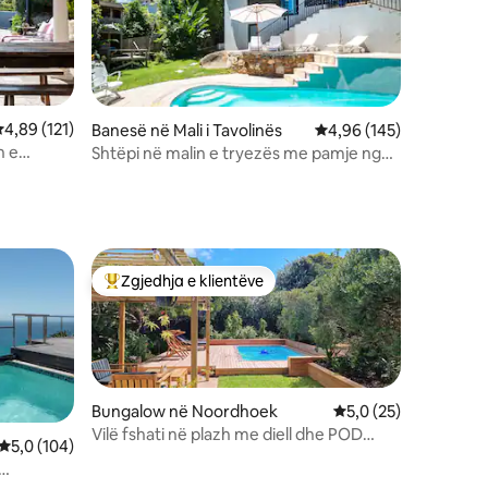
lerësimi mesatar 4,89 nga 5, 121 vlerësime
4,89 (121)
Banesë në Mali i Tavolinës
Vlerësimi mesatar 4,96
4,96 (145)
n e
Shtëpi në malin e tryezës me pamje nga
oqeani
Zgjedhja e klientëve
entëve
Më të mirat e zgjedhjeve të klientëve
Bungalow në Noordhoek
Vlerësimi mesatar 5,
5,0 (25)
Vilë fshati në plazh me diell dhe POD
Vlerësimi mesatar 5,0 nga 5, 104 vlerësime
5,0 (104)
QELQI