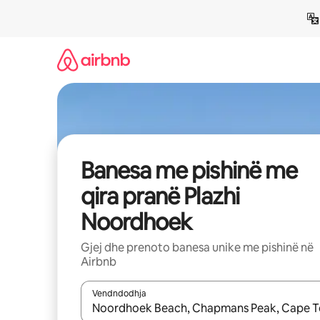
Kalo
te
përmbajtja
Banesa me pishinë me
qira pranë Plazhi
Noordhoek
Gjej dhe prenoto banesa unike me pishinë në
Airbnb
Vendndodhja
Kur rezultatet të jenë të disponueshme, lëviz me 