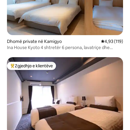
Dhomë private në Kamigyo
Vlerësimi mesa
4,93 (119)
Ina House Kyoto 4 shtretër 6 persona, lavatriçe dhe
tharëse ekskluzive, WIFI, ajër i kondicionuar, kuzhinë,
stacioni i autobusit 3 minuta
Zgjedhja e klientëve
Më të mirat e zgjedhjeve të klientëve