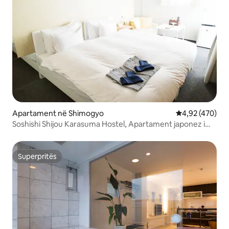
Apartament në Shimogyo
Vlerësimi mesa
4,92 (470)
Soshishi Shijou Karasuma Hostel, Apartament japonez i
stilit të lehtë dhe luksoz 301
Superpritës
Superpritës