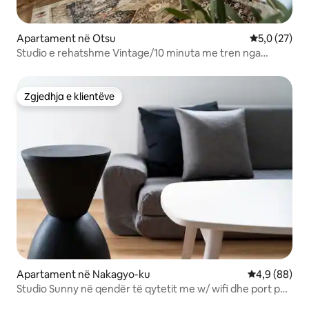
Apartament në Otsu
Vlerësimi me
5,0 (27)
Studio e rehatshme Vintage/10 minuta me tren nga
Kiotos
Zgjedhja e klientëve
Zgjedhja e klientëve
Apartament në Nakagyo-ku
Vlerësimi me
4,9 (88)
Studio Sunny në qendër të qytetit me w/ wifi dhe port për
biçikleta