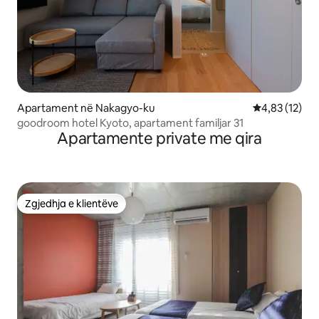
Apartament në Nakagyo-ku
Vlerësimi mes
4,83 (12)
goodroom hotel Kyoto, apartament familjar 31
Apartamente private me qira
Zgjedhja e klientëve
Zgjedhja e klientëve