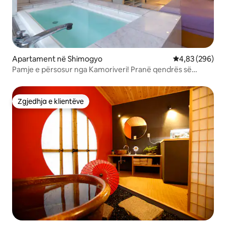
Apartament në Shimogyo
Vlerësimi mesa
4,83 (296)
Pamje e përsosur nga Kamoriveri! Pranë qendrës së
qytetit! E përshtatshme!
Zgjedhja e klientëve
Zgjedhja e klientëve