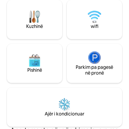
jashtë akomodimit, mund të shijosh
moderne japoneze 
shijet e kryeqytetit të lashtë të Kiotos në
zbukuruar me mobi
një hapësirë të zhytur në histori. Kuzhina
artizanë japonezë 
është e shijshme dhe çmimi është
të prodhuar në Ki
shumë i arsyeshëm. Është një përvojë
Switch. ・Strehimi: 1 dhomë gjumi (2
Kuzhinë
wifi
lokale e rrallë. Përveç kësaj, nëse
krevate tek) + di
kthehesh djathtas jashtë ndërtesës, do
e ndenjes, i përs
të gjesh një rrugë me restorante
qëndrime familjare
"gourmet" në shtëpitë e vjetra të qytetit
udhëtojnë me fëmi
[Kagariya Koji Kaikan] në më pak se 1
krevat fëmijësh. ・Ushqimi: Kuzhina
minutë. Atje mund të shijosh edhe
është e pajisur plo
specialitetet e famshme të Kansai. Ka
pëlqejë atyre që p
një 7-Eleven poshtë me një përzgjedhje
Parkim pa pagesë
vetë. Mund të blin
Pishinë
të gjerë të ëmbëlsirave me oriz, bukës,
ushqimore vendas
në pronë
kafesë, frutave dhe vakteve të
japoneze në super
ndryshme.Rreth 3 minuta më këmbë,
gatimin. Ka gjith
ndodhet edhe [Gekiyasu Supermarket],
me yje Michelin në a
supermarketi më i mirë dhe me çmimet
rekomandohen për
më të mira në të gjithë Kioton, me një
jashtë ・Qëndrimi: Kur hyni në derën
gamë të gjerë produktesh të freskëta,
kryesore, do të k
frutash deti, frutash, buke dhe artikujsh
jush, kështu që mu
Ajër i kondicionuar
të përditshëm, dhe çmimet janë
bagazhet dhe karr
përgjithësisht më të volitshme se në
Ofrohet shërbimi i 
supermarketet aty pranë! Dhoma ka një
bagazheve. Ka edh