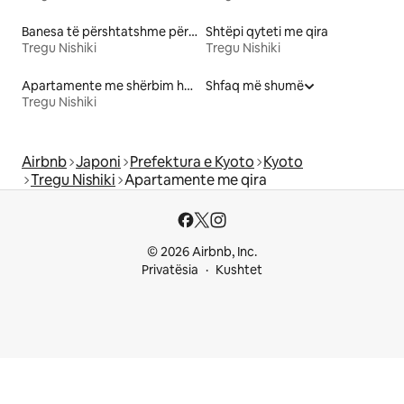
Banesa të përshtatshme për familje me qira
Shtëpi qyteti me qira
Tregu Nishiki
Tregu Nishiki
Apartamente me shërbim hotelerie me qira
Shfaq më shumë
Tregu Nishiki
Airbnb
Japoni
Prefektura e Kyoto
Kyoto
Tregu Nishiki
Apartamente me qira
© 2026 Airbnb, Inc.
Privatësia
Kushtet