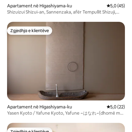
Apartament në Higashiyama-ku
Vlerësimi me
5,0 (45)
Shizuizui Shizui-an, Sannenzaka, afër Tempullit Shizuji,
Tempullit Gion Kodaiji, me karrige masazhi, krevat,
ngrohje, lavatriçe dhe tharëse, për familje.
Zgjedhja e klientëve
Zgjedhja e klientëve
Apartament në Higashiyama-ku
Vlerësimi me
5,0 (22)
Yasen Kyoto / Yafune Kyoto, Yafune ~はなれ~(dhomë me
pamje nga lumi Kamo)
Zgjedhja e klientëve