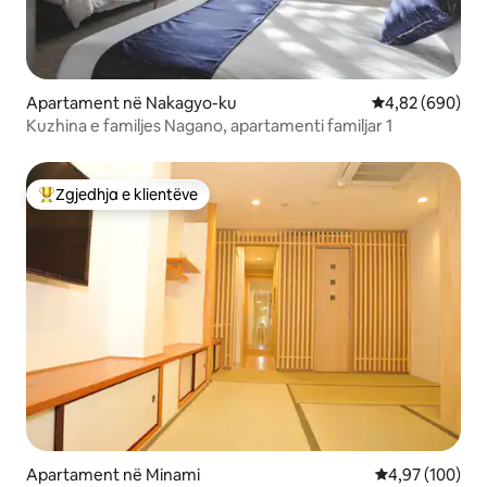
Apartament në Nakagyo-ku
Vlerësimi mesat
4,82 (690)
Kuzhina e familjes Nagano, apartamenti familjar 1
Zgjedhja e klientëve
Më të mirat e zgjedhjeve të klientëve
Apartament në Minami
Vlerësimi mesa
4,97 (100)