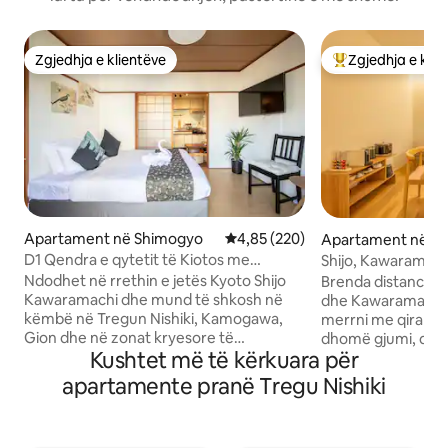
Zgjedhja e klientëve
Zgjedhja e klie
Zgjedhja e klientëve
Më të mirat e zgj
Apartament në Shimogyo
Vlerësimi mesatar 4,85 nga 5, 2
4,85 (220)
Apartament në S
D1 Qendra e qytetit të Kiotos me
Shijo, Kawaramachi
ashensor dhe ballkon, banjë dhe vaskë
Qëndrim afatgjatë
Ndodhet në rrethin e jetës Kyoto Shijo
Brenda distancës s
të reja, qëndrim i rehatshëm afatgjatë,
OK | Nintendo Swit
Kawaramachi dhe mund të shkosh në
dhe Kawaramachi 
përvojë e rrallë në kuzhinën e madhe
çiftet e martuara
këmbë në Tregun Nishiki, Kamogawa,
merrni me qira nj
Showa, tregu Nishiki, Kamogawa, Gion
Gion dhe në zonat kryesore të
dhomë gjumi, dho
në distancë ecjeje
Kushtet më të kërkuara për
blerjeve.Kthehu majtas poshtë në
kuzhinë, të projekt
ndërtesë dhe ec për 5 sekonda për të
Është një dhomë e
apartamente pranë Tregu Nishiki
gjetur restorantin e panjohur, një perlë
dhe familje me 3 a
të fshehur, Omakichi, të rekomanduar
persona (përfshirë 1 fo
nga Udhëzuesi Michelin. Menjëherë
Karakterizohet ng