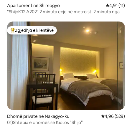
Apartament në Shimogyo
Vlerësimi mes
4,91 (11)
"ShijoK12 A202" 2 minuta ecje në metro st. 2 minuta nga
stacioni Shijo Karasuma! 1 minutë deri në dyqanin e
Departamentit Daimaru
Zgjedhja e klientëve
Më të mirat e zgjedhjeve të klientëve
Dhomë private në Nakagyo-ku
Vlerësimi mesa
4,96 (529)
01)Shtëpia e dhomës së Kiotos "Shijo"