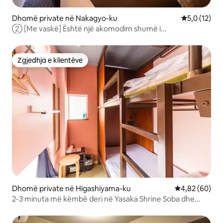
Dhomë private në Nakagyo-ku
Vlerësimi me
5,0 (12)
② [Me vaskë] Është një akomodim shumë i
përshtatshëm në qendër të Kiotos. Banjoja, lavamani dhe
tualeti janë të ndara në të gjitha dhomat
Zgjedhja e klientëve
Zgjedhja e klientëve
Dhomë private në Higashiyama-ku
Vlerësimi mes
4,82 (60)
2-3 minuta më këmbë deri në Yasaka Shrine Soba dhe
Chionin Shimon Gate!Kjo është një dhomë private me
krevat marinari.Mund të përdoret nga një person!