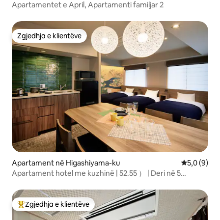
Apartamentet e April, Apartamenti familjar 2
Zgjedhja e klientëve
Zgjedhja e klientëve
Apartament në Higashiyama-ku
Vlerësimi m
5,0 (9)
Apartament hotel me kuzhinë | 52.55 ） | Deri në 5
persona
Zgjedhja e klientëve
Më të mirat e zgjedhjeve të klientëve