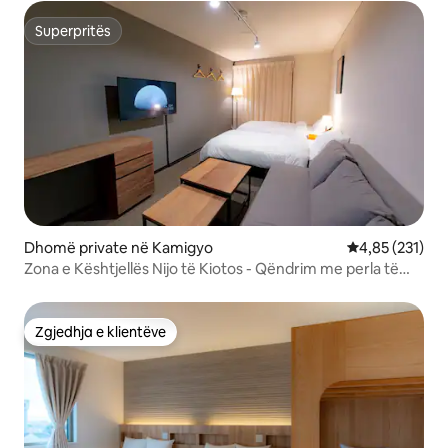
Superpritës
Superpritës
Dhomë private në Kamigyo
Vlerësimi mesa
4,85 (231)
Zona e Kështjellës Nijo të Kiotos - Qëndrim me perla të
fshehura/Wi-Fi i disponueshëm/pranë Stacionit Enmachi
Zgjedhja e klientëve
Zgjedhja e klientëve