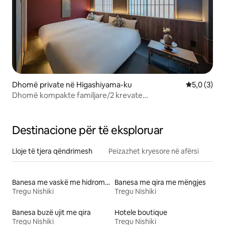
Dhomë private në Higashiyama-ku
Vlerësimi m
5,0 (3)
Dhomë kompakte familjare/2 krevate
dopio/4p/Kiyomizu/Gion
Destinacione për të eksploruar
Lloje të tjera qëndrimesh
Peizazhet kryesore në afërsi
Banesa me vaskë me hidromasazh me qira
Banesa me qira me mëngjes
Tregu Nishiki
Tregu Nishiki
Banesa buzë ujit me qira
Hotele boutique
Tregu Nishiki
Tregu Nishiki