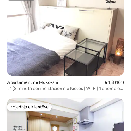
Apartament në Mukō-shi
Vlerësimi mes
4,8 (161)
#1 [8 minuta deri në stacionin e Kiotos | Wi-Fi | 1 dhomë e
rehatshme]
Zgjedhja e klientëve
Zgjedhja e klientëve