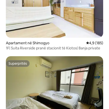
Apartament në Shimogyo
Vlerësimi mes
4,9 (185)
1F| Suita Riverside pranë stacionit të Kiotos| Banja private
Superpritës
Superpritës