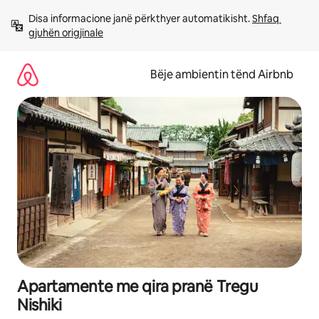
Kalo
Disa informacione janë përkthyer automatikisht. 
Shfaq 
te
gjuhën origjinale
përmbajtja
Bëje ambientin tënd Airbnb
Apartamente me qira pranë Tregu
Nishiki