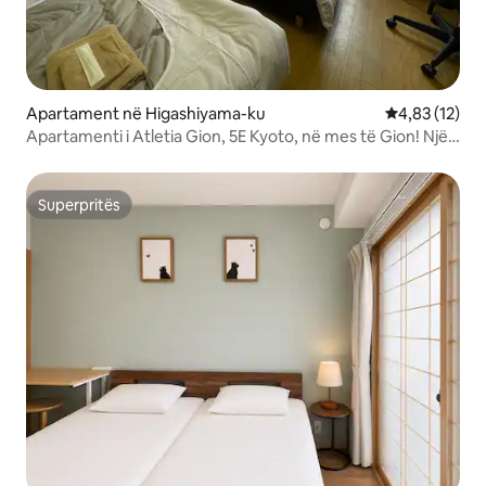
Apartament në Higashiyama-ku
Vlerësimi mes
4,83 (12)
Apartamenti i Atletia Gion, 5E Kyoto, në mes të Gion! Një
apartament në një ndërtesë të lartë ku mund të shijoni
udhëtimin tuaj si të jetonit aty.
Superpritës
Superpritës