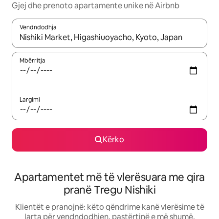
Gjej dhe prenoto apartamente unike në Airbnb
Vendndodhja
Kur rezultatet të jenë të disponueshme, lëviz me butonat e shig
Mbërritja
Largimi
Kërko
Apartamentet më të vlerësuara me qira
pranë Tregu Nishiki
Klientët e pranojnë: këto qëndrime kanë vlerësime të
larta për vendndodhjen, pastërtinë e më shumë.