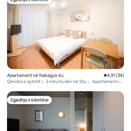
Zgjedhja e klientëve
Apartament në Nakagyo-ku
Vlerësimi mes
4,91 (34)
Qendra e qytetit ）2 minuta deri në Sta.） Apartament i
rehatshëm. ）Makinë・ larëse për・ gatim me televizor
Zgjedhja e klientëve
Zgjedhja e klientëve