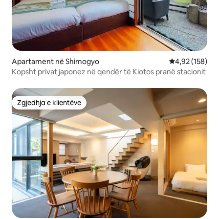
Apartament në Shimogyo
Vlerësimi mesa
4,92 (158)
Kopsht privat japonez në qendër të Kiotos pranë stacionit
Zgjedhja e klientëve
Zgjedhja e klientëve