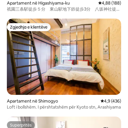
Apartament në Higashiyama-ku
Vlerësimi mesa
4,88 (188)
祇園三条駅徒歩５分 東山駅地下鉄徒歩3分 八坂神社徒歩
8分 コンビニ徒歩2分【ゼロイン祇園三条】2階
Zgjedhja e klientëve
Zgjedhja e klientëve
Apartament në Shimogyo
Vlerësimi mes
4,9 (436)
Loft i bollshëm. I përshtatshëm për Kyoto stn, Arashiyama
Superpritës
Superpritës