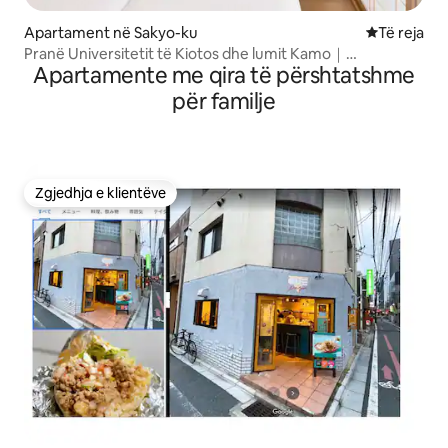
Apartament në Sakyo-ku
Vendqëndrim
Të reja
Pranë Universitetit të Kiotos dhe lumit Kamo｜
Apartamente me qira të përshtatshme
Apartament me dy krevate tekë・Hapësirë pune
për familje
Zgjedhja e klientëve
Zgjedhja e klientëve