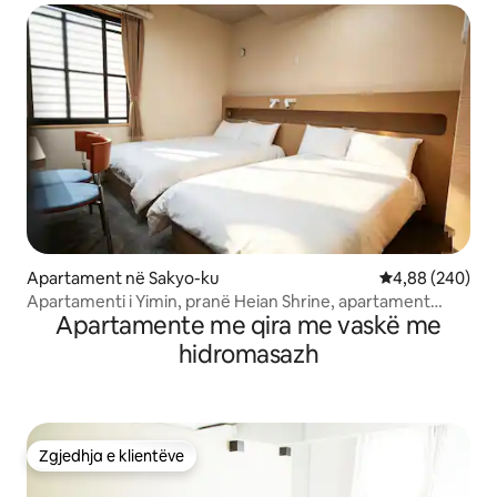
Apartament në Sakyo-ku
Vlerësimi mesat
4,88 (240)
Apartamenti i Yimin, pranë Heian Shrine, apartament
Apartamente me qira me vaskë me
komod familjar
hidromasazh
Zgjedhja e klientëve
Zgjedhja e klientëve