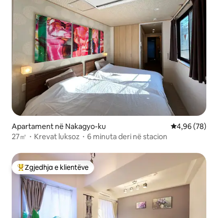
Apartament në Nakagyo-ku
Vlerësimi mes
4,96 (78)
27㎡・Krevat luksoz・6 minuta deri në stacion
Zgjedhja e klientëve
Më të mirat e zgjedhjeve të klientëve