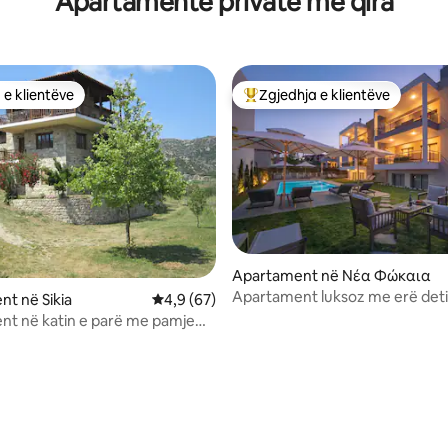
Apartamente private me qira
 e klientëve
Zgjedhja e klientëve
 e klientëve
Më të mirat e zgjedhjeve të kli
nga 5, 149 vlerësime
Apartament në Νέα Φώκαια
Apartament luksoz me erë deti
t në Sikia
Vlerësimi mesatar 4,9 nga 5, 67 vlerësime
4,9 (67)
pishinë me ngrohje
t në katin e parë me pamje
s