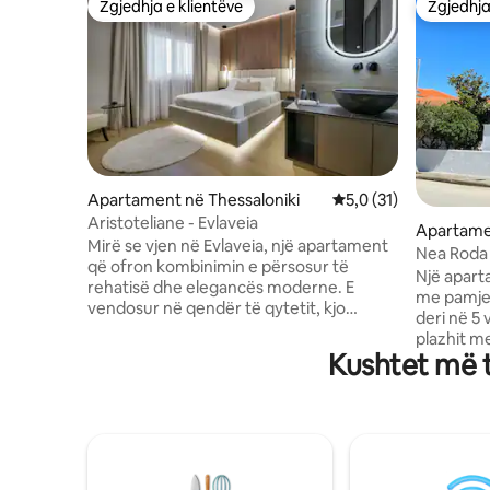
Zgjedhja e klientëve
Zgjedhja
Zgjedhja e klientëve
Zgjedhja
Apartament në Thessaloniki
Vlerësimi mesatar 5,0
5,0 (31)
Aristoteliane - Evlaveia
Apartame
Mirë se vjen në Evlaveia, një apartament
Nea Roda
që ofron kombinimin e përsosur të
Një apart
rehatisë dhe elegancës moderne. E
me pamje.
vendosur në qendër të qytetit, kjo
deri në 5 
hapësirë elegante të siguron një qëndrim
plazhit m
çlodhës dhe të këndshëm. Me një
Kushtet më 
minuta më
hapësirë ndenjjeje të rehatshme dhe të
dhe super
arreduar mirë, një televizor inteligjent
plotësisht
dhe një krevat të rehatshëm, Evlaveia
të gjerë 
është një vend i shenjtë për ata që
krevate t
kërkojnë luks dhe komoditet.
një gardë
Apartamenti ndodhet gjithashtu në
dhomat e 