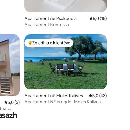
Apartament në Psakoudia
Vlerësimi mesatar 5,
5,0 (15)
Apartament Kontessa
Zgjedhja e klientëve
Më të mirat e zgjedhjeve të klientëve
Apartament në Moles Kalives
Vlerësimi mesatar 5,
5,0 (43)
Apartament NË bregdet Moles Kalives
Vlerësimi mesatar 5,0 nga 5, 3 vlerësime
5,0 (3)
Halkidiki
tuar
asazh