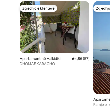
Zgjedhja e klientëve
Zgjedhja
Zgjedhja e klientëve
Zgjedhja
Apartament në Halkidiki
Vlerësimi mesatar 4,86
4,86 (57)
DHOMAE KARACHO
Apartame
as
Pamje e m