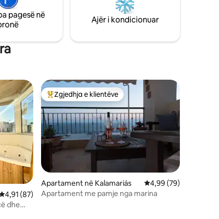
pa pagesë në
Ajër i kondicionuar
pronë
ra
Zgjedhja e klientëve
Më të mirat e zgjedhjeve të klientëve
Apartament në Kalamariás
Vlerësimi mesatar 4,9
4,99 (79)
Apartament me pamje nga marina
Vlerësimi mesatar 4,91 nga 5, 87 vlerësime
4,91 (87)
cë dhe