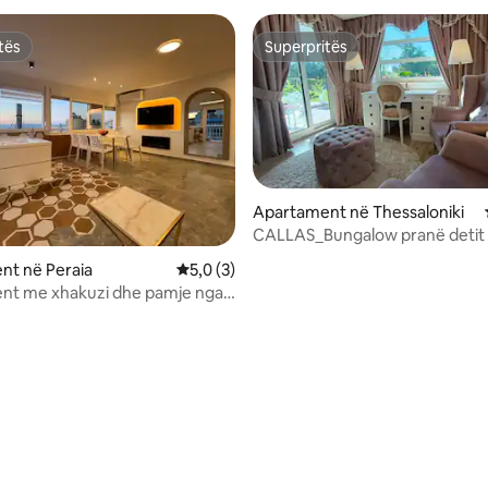
tës
Superpritës
tës
Superpritës
Apartament në Thessaloniki
CALLAS_Bungalow pranë detit
nga 5, 231 vlerësime
COCOland
nt në Peraia
Vlerësimi mesatar 5,0 nga 5, 3 vlerësime
5,0 (3)
nt me xhakuzi dhe pamje nga
erea