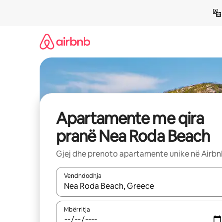
Kalo
te
përmbajtja
Apartamente me qira
pranë Nea Roda Beach
Gjej dhe prenoto apartamente unike në Airb
Vendndodhja
Kur rezultatet të jenë të disponueshme, lëviz me 
Mbërritja