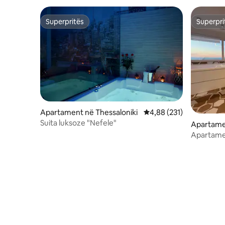
Superpritës
Superpri
Superpritës
Superpri
Apartament në Thessaloniki
Vlerësimi mesatar 4,88 
4,88 (231)
Suita luksoze "Nefele"
Apartame
Apartame
deti në P