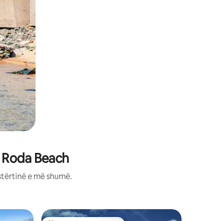
a Roda Beach
stërtinë e më shumë.
Apartame