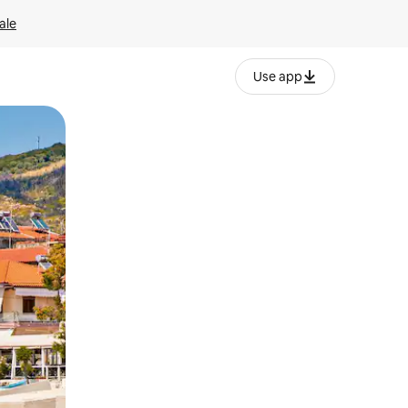
ale
Use app
ëvizur ekranin.