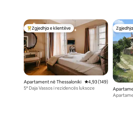
Zgjedhja e klientëve
Zgjedhja
Më të mirat e zgjedhjeve të klientëve
Zgjedhja
Apartament në Thessaloniki
Vlerësimi mesatar 4,93 
4,93 (149)
5* Daja Vassos i rezidencës luksoze
Apartamen
Apartamen
nga Atho