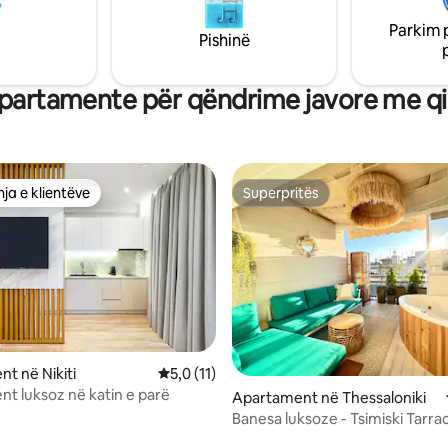
gjata. Një pamje e bukur e detit
ti është plotësisht me ajër të
Parkim 
ar, ofron WiFi falas, parkim
Pishinë
 një kopsht me barbekju.
partamente për qëndrime javore me qi
ja e klientëve
Superpritës
rat e zgjedhjeve të klientëve
Superpritës
t në Nikiti
Vlerësimi mesatar 5,0 nga 5, 11 vlerësime
5,0 (11)
t luksoz në katin e parë
 nga 5, 66 vlerësime
Apartament në Thessaloniki
Banesa luksoze - Tsimiski Tarra
xhakuzi