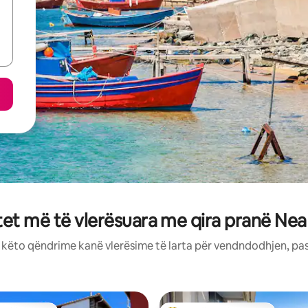
t më të vlerësuara me qira pranë Ne
: këto qëndrime kanë vlerësime të larta për vendndodhjen, pa