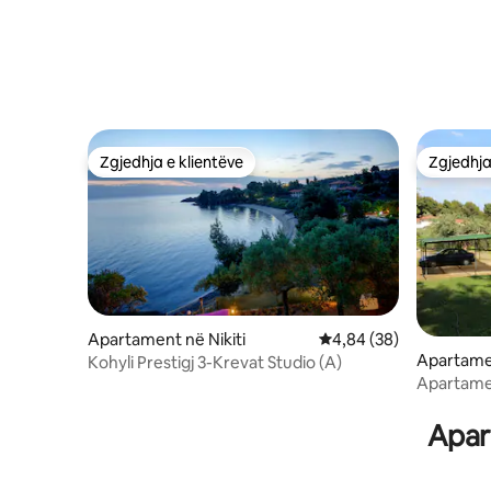
Zgjedhja e klientëve
Zgjedhja
Zgjedhja e klientëve
Zgjedhja
Apartament në Nikiti
Vlerësimi mesatar 4,84
4,84 (38)
Apartame
Kohyli Prestigj 3-Krevat Studio (A)
Apartamen
plazhit m
Apar