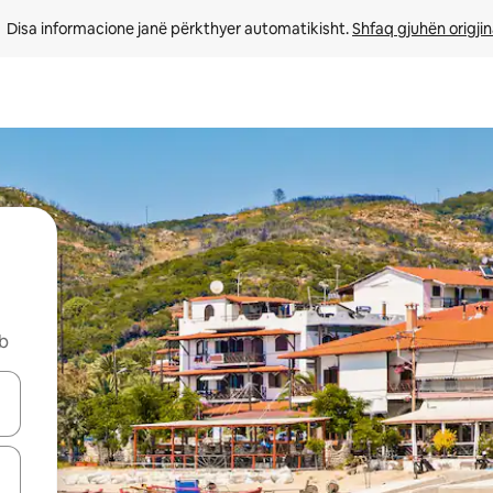
Disa informacione janë përkthyer automatikisht. 
Shfaq gjuhën origjin
nb
butonat e shigjetave lart e poshtë ose eksploro duke prekur ose duke l