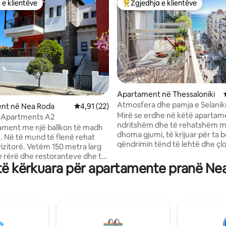
 e klientëve
Zgjedhja e klientëve
 e klientëve
Më të mirat e zgjedhjeve të kli
 nga 5, 31 vlerësime
Apartament në Thessaloniki
Atmosfera dhe pamja e Selanik
nt në Nea Roda
Vlerësimi mesatar 4,91 nga 5, 22 vlerësime
4,91 (22)
Mirë se erdhe në këtë apartam
 Apartments Α2
ndritshëm dhe të rehatshëm m
ament me një ballkon të madh
dhoma gjumi, të krijuar për ta 
 Në të mund të flenë rehat
qëndrimin tënd të lehtë dhe çl
vizitorë. Vetëm 150 metra larg
Ambienti ofron ajër të kondicio
e rërë dhe restoranteve dhe tre
Fi të shpejtë dhe një zonë të 
të kërkuara për apartamente pranë Ne
 këmbë larg furrës së bukës
ndenjjeje me televizor dhe tavo
marketit lokal. Ka një kuzhinë
ngrënieje. Një kuzhinë plotësis
 të pajisur, një sallon/trapezari
pajisur të mundëson të gatuash
të hapur, dy dhoma gjumi me
shijosh vaktet në shtëpi, duke 
ë rehatshëm në stil antik dhe
apartamentin ideal për çifte, fa
robë të madhe. Njëra nga
udhëtarë biznesi ose qëndrime
gjumit ka një krevat dopio.