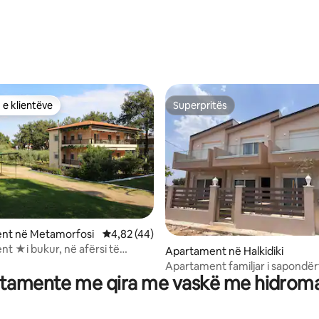
 e klientëve
Superpritës
 e klientëve
Superpritës
 nga 5, 38 vlerësime
nt në Metamorfosi
Vlerësimi mesatar 4,82 nga 5, 44 vlerësime
4,82 (44)
t ★i bukur, në afërsi të
Apartament në Halkidiki
e parking
Apartament familjar i sapondër
tamente me qira me vaskë me hidrom
pranë detit