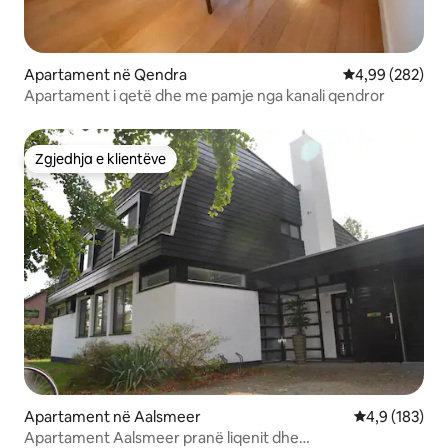
Apartament në Qendra
Vlerësimi mesa
4,99 (282)
Apartament i qetë dhe me pamje nga kanali qendror
Zgjedhja e klientëve
Zgjedhja e klientëve
Apartament në Aalsmeer
Vlerësimi mes
4,9 (183)
Apartament Aalsmeer pranë liqenit dhe