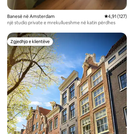
Banesë në Amsterdam
Vlerësimi mesa
4,91 (127)
një studio private e mrekullueshme në katin përdhes
Zgjedhja e klientëve
Zgjedhja e klientëve