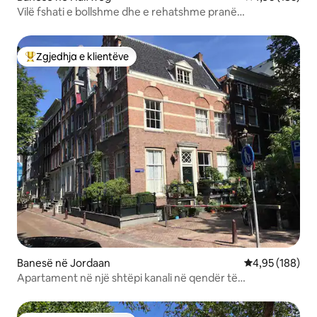
Vilë fshati e bollshme dhe e rehatshme pranë
Amsterdamit
Zgjedhja e klientëve
Më të mirat e zgjedhjeve të klientëve
Banesë në Jordaan
Vlerësimi mesa
4,95 (188)
Apartament në një shtëpi kanali në qendër të
Amsterdamit!