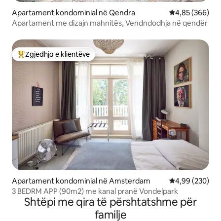
Apartament kondominial në Qendra
Vlerësimi mesa
4,85 (366)
Apartament me dizajn mahnitës, Vendndodhja në qendër
Zgjedhja e klientëve
Më të mirat e zgjedhjeve të klientëve
Apartament kondominial në Amsterdam
Vlerësimi mesa
4,99 (230)
3 BEDRM APP (90m2) me kanal pranë Vondelpark
Shtëpi me qira të përshtatshme për
familje