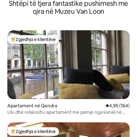
Shtëpi të tjera fantastike pushimesh me
Amsterdamit/Aeroportit
qira në Muzeu Van Loon
Zgjedhja e klientëve
Më të mirat e zgjedhjeve të klientëve
Apartament në Qendra
Vlerësimi mesa
4,95 (164)
Ulu dhe relaksohu apartament me pamje nga kanali në
qendër të Amsterdamit
Zgjedhja e klientëve
Më të mirat e zgjedhjeve të klientëve