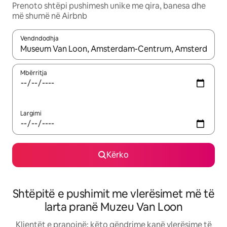
Prenoto shtëpi pushimesh unike me qira, banesa dhe
më shumë në Airbnb
Vendndodhja
Kur rezultatet të jenë të disponueshme, lëviz me butonat e shig
Mbërritja
Largimi
Kërko
Shtëpitë e pushimit me vlerësimet më të
larta pranë Muzeu Van Loon
Klientët e pranojnë: këto qëndrime kanë vlerësime të