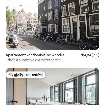
Apartament kondominial në Qendra
Vlerësimi mesa
4,84 (715)
Fshehja autentike e Amsterdamit!
Zgjedhja e klientëve
Më të mirat e zgjedhjeve të klientëve