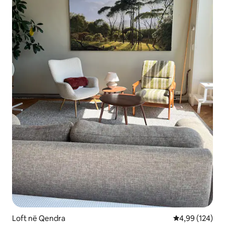
Loft në Qendra
Vlerësimi mesa
4,99 (124)