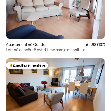
Apartament në Qendra
Vlerësimi mesa
4,98 (137)
Loft në qendër të qytetit me pamje mahnitëse
Zgjedhja e klientëve
Më të mirat e zgjedhjeve të klientëve