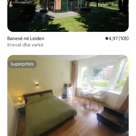
Banesë në Leiden
Vlerësimi mesa
4,97 (105)
Krevat dhe varkë
Superpritës
Superpritës