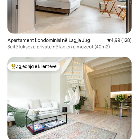
Apartament kondominial në Lagjja Jug
Vlerësimi mesa
4,99 (128)
Suitë luksoze private në lagjen e muzeut (40m2)
Zgjedhja e klientëve
Më të mirat e zgjedhjeve të klientëve