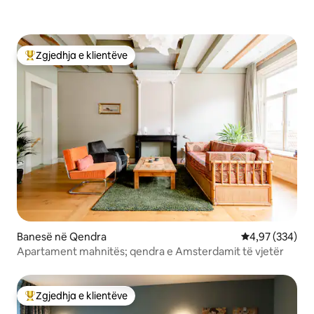
Zgjedhja e klientëve
Më të mirat e zgjedhjeve të klientëve
Banesë në Qendra
Vlerësimi mesa
4,97 (334)
Apartament mahnitës; qendra e Amsterdamit të vjetër
Zgjedhja e klientëve
Më të mirat e zgjedhjeve të klientëve