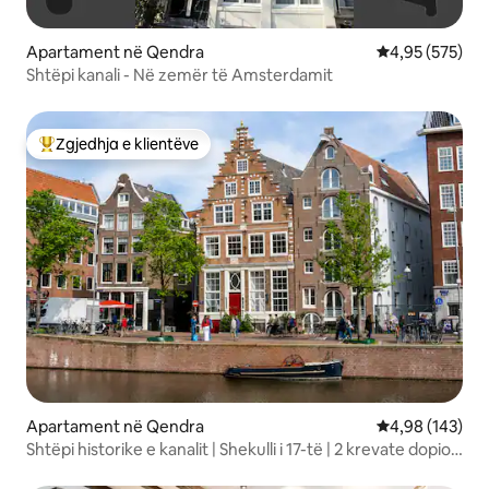
Apartament në Qendra
Vlerësimi mesa
4,95 (575)
Shtëpi kanali - Në zemër të Amsterdamit
Zgjedhja e klientëve
Më të mirat e zgjedhjeve të klientëve
Apartament në Qendra
Vlerësimi mesa
4,98 (143)
Shtëpi historike e kanalit | Shekulli i 17-të | 2 krevate dopio
"King"