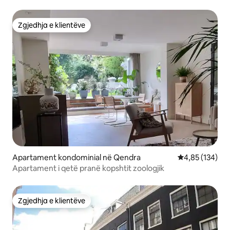
Zgjedhja e klientëve
Zgjedhja e klientëve
Apartament kondominial në Qendra
Vlerësimi mesa
4,85 (134)
Apartament i qetë pranë kopshtit zoologjik
Zgjedhja e klientëve
Zgjedhja e klientëve