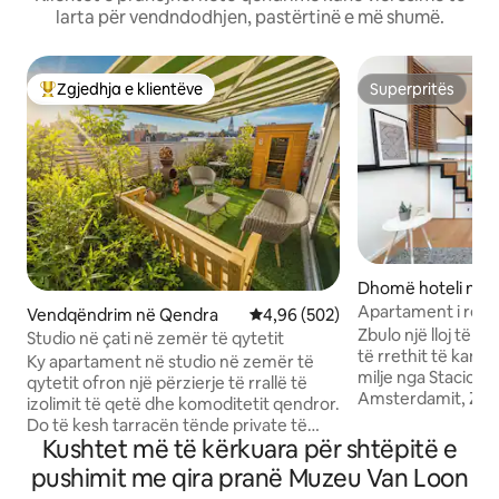
larta për vendndodhjen, pastërtinë e më shumë.
Zgjedhja e klientëve
Superpritës
Më të mirat e zgjedhjeve të klientëve
Superpritës
Dhomë hoteli në 
Apartament i reh
Vendqëndrim në Qendra
Vlerësimi mesatar 4,96 nga 5, 5
4,96 (502)
në rrethin e kanali
Zbulo një lloj të ri
Studio në çati në zemër të qytetit
të rrethit të kanalit. E vendosur brend
Ky apartament në studio në zemër të
milje nga Stacioni
qytetit ofron një përzierje të rrallë të
Amsterdamit, Zoku
izolimit të qetë dhe komoditetit qendror.
profesionistë, udh
Do të kesh tarracën tënde private të
punonjës në dista
Kushtet më të kërkuara për shtëpitë e
kopshtit me një sauna, së bashku me
të një hoteli mode
rehatinë e hapësirës së mirëmenduar të
pushimit me qira pranë Muzeu Van Loon
qëndrueshëm me 
studios, të gjitha në një shtëpi historike