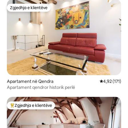
Zgjedhja e klientëve
Zgjedhja e klientëve
Apartament në Qendra
Vlerësimi mesa
4,92 (171)
Apartament qendror historik perlë
Zgjedhja e klientëve
Më të mirat e zgjedhjeve të klientëve