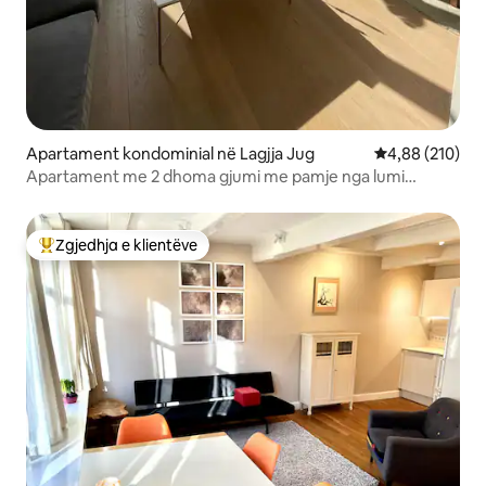
Apartament kondominial në Lagjja Jug
Vlerësimi mesa
4,88 (210)
Apartament me 2 dhoma gjumi me pamje nga lumi
Amstel
Zgjedhja e klientëve
Më të mirat e zgjedhjeve të klientëve