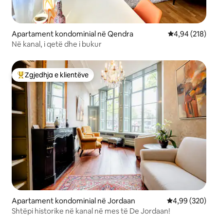
Apartament kondominial në Qendra
Vlerësimi mesa
4,94 (218)
Në kanal, i qetë dhe i bukur
Zgjedhja e klientëve
Më të mirat e zgjedhjeve të klientëve
Apartament kondominial në Jordaan
Vlerësimi mesa
4,99 (320)
Shtëpi historike në kanal në mes të De Jordaan!