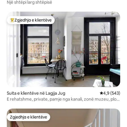
Një shtëpi larg shtëpisë
Zgjedhja e klientëve
Më të mirat e zgjedhjeve të klientëve
Suita e klientëve në Lagjja Jug
Vlerësimi mes
4,9 (543)
E rehatshme, private, pamje nga kanali, zonë muzeu, plot
stil.
Zgjedhja e klientëve
Zgjedhja e klientëve