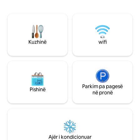
ditë, deri në 1 muaj, d
që ndihet si Amsterdami! Ka pamje të
dëshiron ta lësh Lo
mrekullueshme nga çatia për të
'u shoqëruar, hapës
shijuar, një krevat prej pelushi, aneks
janë të hapura 24
kuzhine dhe hapësira për t 'u çlodhur
nevojat e tua argë
brenda dhe jashtë. Është një shëtitje e
profesionale - të g
lehtë drejt atraksioneve kryesore të
pamje të mahnits
qytetit dhe ka shumë restorante në
Kuzhinë
wifi
pragun e derës.
Parkim pa pagesë
Pishinë
në pronë
Ajër i kondicionuar