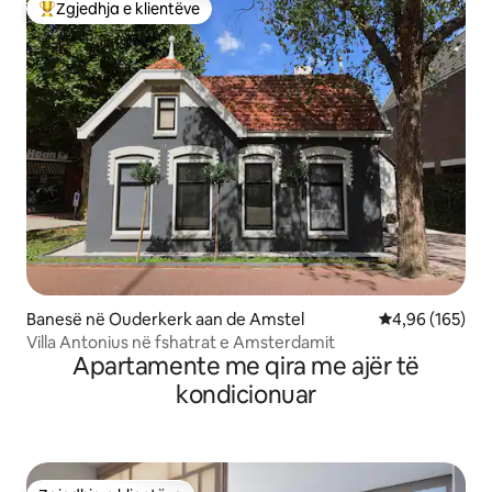
Zgjedhja e klientëve
Më të mirat e zgjedhjeve të klientëve
Banesë në Ouderkerk aan de Amstel
Vlerësimi mesa
4,96 (165)
Villa Antonius në fshatrat e Amsterdamit
Apartamente me qira me ajër të
kondicionuar