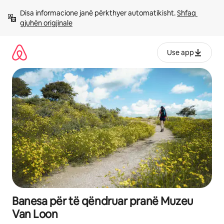
Kalo
Disa informacione janë përkthyer automatikisht. 
Shfaq 
te
gjuhën origjinale
përmbajtja
Use app
Banesa për të qëndruar pranë Muzeu
Van Loon