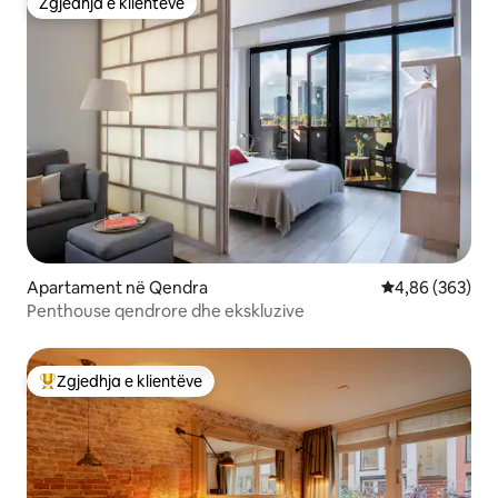
Zgjedhja e klientëve
Zgjedhja e klientëve
Apartament në Qendra
Vlerësimi mesa
4,86 (363)
Penthouse qendrore dhe ekskluzive
Zgjedhja e klientëve
Më të mirat e zgjedhjeve të klientëve