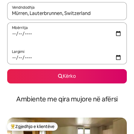
Vendndodhja
Kur rezultatet të jenë të disponueshme, lëviz me butonat e shig
Mbërritja
Largimi
Kërko
Ambiente me qira mujore në afërsi
Zgjedhja e klientëve
Më të mirat e zgjedhjeve të klientëve