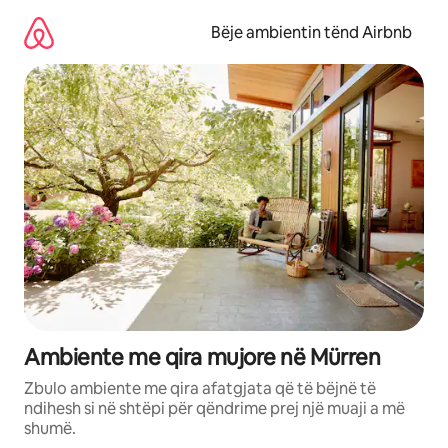
Kalo
te
Bëje ambientin tënd Airbnb
përmbajtja
Ambiente me qira mujore në Mürren
Zbulo ambiente me qira afatgjata që të bëjnë të
ndihesh si në shtëpi për qëndrime prej një muaji a më
shumë.