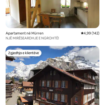
Apartament në Mürren
Vlerësimi mesa
4,99 (142)
NJË MIRËSEARDHJE E NGROHTË!
Zgjedhja e klientëve
Zgjedhja e klientëve