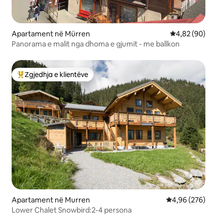
Apartament në Mürren
Vlerësimi mes
4,82 (90)
Panorama e malit nga dhoma e gjumit - me ballkon
Zgjedhja e klientëve
Më të mirat e zgjedhjeve të klientëve
Apartament në Murren
Vlerësimi mesa
4,96 (276)
Lower Chalet Snowbird:2-4 persona