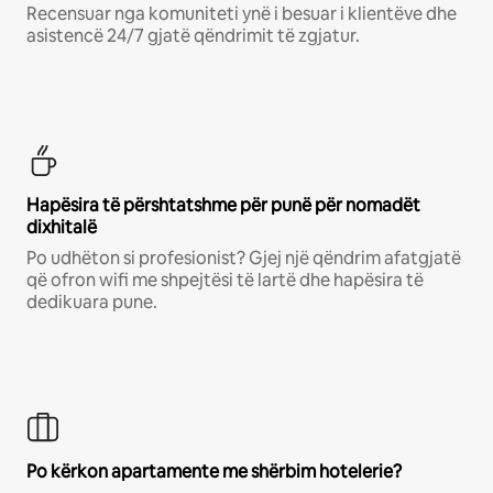
Recensuar nga komuniteti ynë i besuar i klientëve dhe
asistencë 24/7 gjatë qëndrimit të zgjatur.
Hapësira të përshtatshme për punë për nomadët
dixhitalë
Po udhëton si profesionist? Gjej një qëndrim afatgjatë
që ofron wifi me shpejtësi të lartë dhe hapësira të
dedikuara pune.
Po kërkon apartamente me shërbim hotelerie?