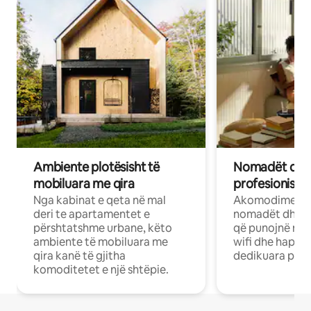
Ambiente plotësisht të
Nomadët dixh
mobiluara me qira
profesionistët
Nga kabinat e qeta në mal
Akomodime të 
deri te apartamentet e
nomadët dhe pr
përshtatshme urbane, këto
që punojnë në 
ambiente të mobiluara me
wifi dhe hapësi
qira kanë të gjitha
dedikuara pune
komoditetet e një shtëpie.