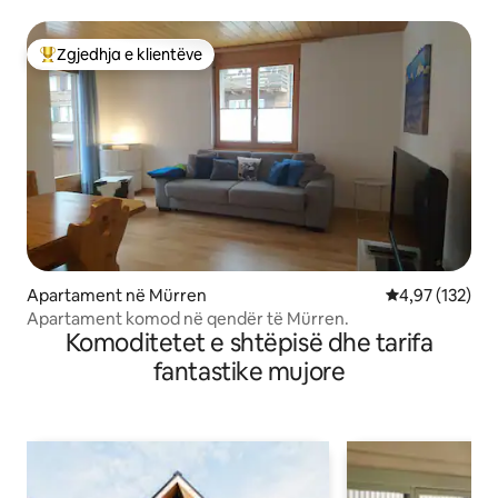
Zgjedhja e klientëve
Më të mirat e zgjedhjeve të klientëve
Apartament në Mürren
Vlerësimi mesa
4,97 (132)
Apartament komod në qendër të Mürren.
Komoditetet e shtëpisë dhe tarifa
fantastike mujore