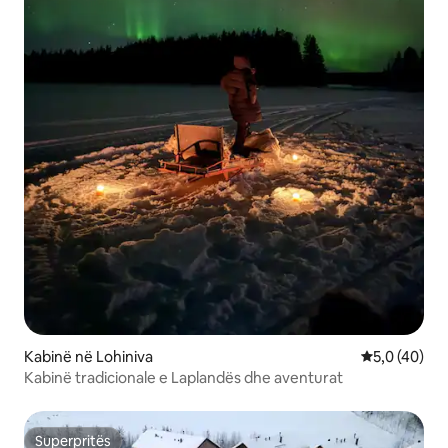
Kabinë në Lohiniva
Vlerësimi me
5,0 (40)
Kabinë tradicionale e Laplandës dhe aventurat
Superpritës