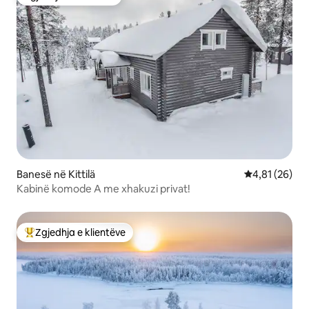
Zgjedhja e klientëve
Banesë në Kittilä
Vlerësimi mes
4,81 (26)
Kabinë komode A me xhakuzi privat!
Zgjedhja e klientëve
Më të mirat e zgjedhjeve të klientëve