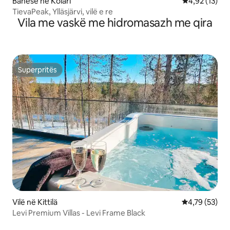
Banesë në Kolari
Vlerësimi mes
4,92 (13)
TievaPeak, Ylläsjärvi, vilë e re
Vila me vaskë me hidromasazh me qira
Superpritës
Superpritës
Vilë në Kittilä
Vlerësimi mes
4,79 (53)
Levi Premium Villas - Levi Frame Black