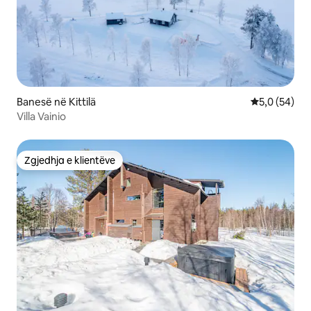
Banesë në Kittilä
Vlerësimi me
5,0 (54)
Villa Vainio
Zgjedhja e klientëve
Zgjedhja e klientëve