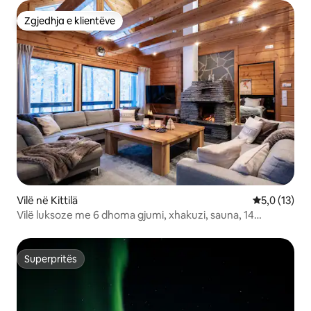
Zgjedhja e klientëve
Zgjedhja e klientëve
Vilë në Kittilä
Vlerësimi me
5,0 (13)
Vilë luksoze me 6 dhoma gjumi, xhakuzi, sauna, 14
persona
Superpritës
Superpritës