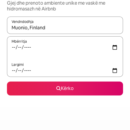
Gjej dhe prenoto ambiente unike me vaskë me
hidromasazh në Airbnb
Vendndodhja
Kur rezultatet të jenë të disponueshme, lëviz me butonat e shig
Mbërritja
Largimi
Kërko