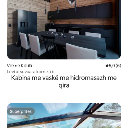
Vilë në Kittilä
Vlerësimi m
5,0 (6)
Levi utsuvaara korniza b
Kabina me vaskë me hidromasazh me
qira
Superpritës
Superpritës