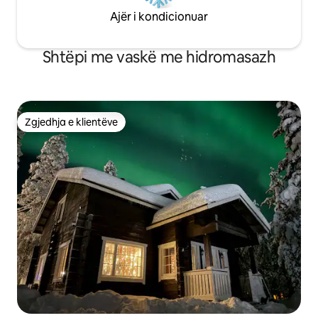
Ajër i kondicionuar
Shtëpi me vaskë me hidromasazh
Zgjedhja e klientëve
Zgjedhja e klientëve