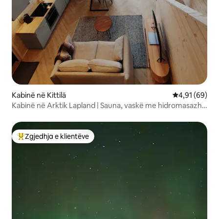
Kabinë në Kittilä
Vlerësimi mes
4,91 (69)
Kabinë në Arktik Lapland | Sauna, vaskë me hidromasazh
dhe karikues për makina elektrike
Zgjedhja e klientëve
Më të mirat e zgjedhjeve të klientëve