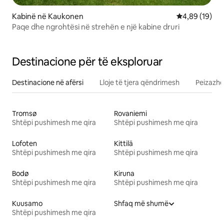
Kabinë në Kaukonen
Vlerësimi mes
4,89 (19)
Paqe dhe ngrohtësi në strehën e një kabine druri
Destinacione për të eksploruar
Destinacione në afërsi
Lloje të tjera qëndrimesh
Peizazhe
Tromsø
Rovaniemi
Shtëpi pushimesh me qira
Shtëpi pushimesh me qira
Lofoten
Kittilä
Shtëpi pushimesh me qira
Shtëpi pushimesh me qira
Bodø
Kiruna
Shtëpi pushimesh me qira
Shtëpi pushimesh me qira
Kuusamo
Shfaq më shumë
Shtëpi pushimesh me qira