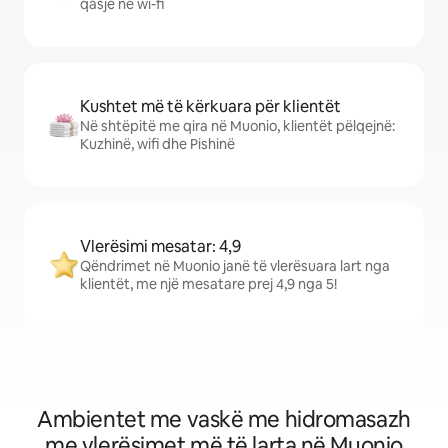
qasje në wi-fi
Kushtet më të kërkuara për klientët
Në shtëpitë me qira në Muonio, klientët pëlqejnë:
Kuzhinë, wifi dhe Pishinë
Vlerësimi mesatar: 4,9
Qëndrimet në Muonio janë të vlerësuara lart nga
klientët, me një mesatare prej 4,9 nga 5!
Ambientet me vaskë me hidromasazh
me vlerësimet më të larta në Muonio