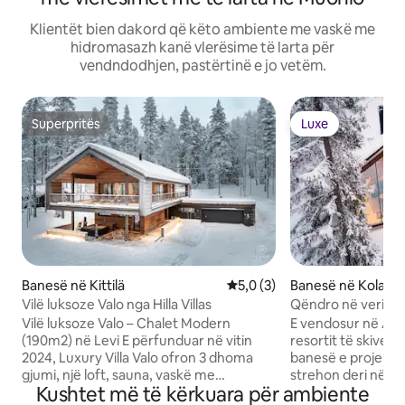
Klientët bien dakord që këto ambiente me vaskë me
hidromasazh kanë vlerësime të larta për
vendndodhjen, pastërtinë e jo vetëm.
Superpritës
Luxe
Superpritës
Luxe
Banesë në Kittilä
Vlerësimi mesatar 5,0 nga 5,
5,0 (3)
Banesë në Kolari
Vilë luksoze Valo nga Hilla Villas
Qëndro në veri - V
Vilë luksoze Valo – Chalet Modern
E vendosur në Äk
(190m2) në Levi E përfunduar në vitin
resortit të skive Y
2024, Luxury Villa Valo ofron 3 dhoma
banesë e projektu
gjumi, një loft, sauna, vaskë me
strehon deri në 9 
Kushtet më të kërkuara për ambiente
hidromasazh në natyrë, kinema në
vitin 2023 me arki