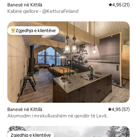
Banesë në Kittilä
Vlerësimi mes
4,95 (21)
Kabinë qiellore - @KetturaFinland
Zgjedhja e klientëve
Më të mirat e zgjedhjeve të klientëve
Banesë në Kittilä
Vlerësimi mes
4,95 (57)
Akomodim i mrekullueshëm në qendër të Levit.
Zgjedhja e klientëve