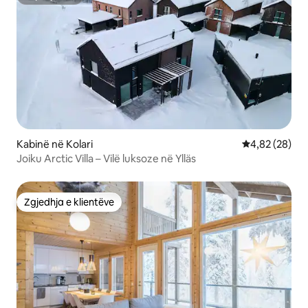
Superpritës
Kabinë në Kolari
Vlerësimi mes
4,82 (28)
Joiku Arctic Villa – Vilë luksoze në Ylläs
Zgjedhja e klientëve
Zgjedhja e klientëve