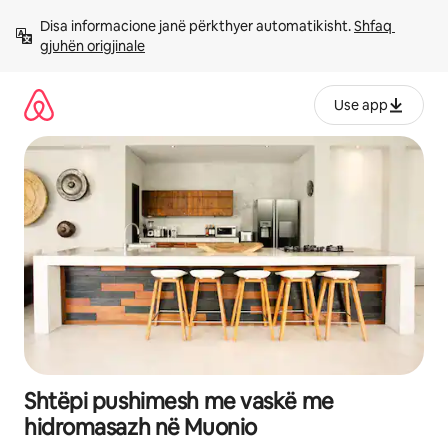
Kalo
Disa informacione janë përkthyer automatikisht. 
Shfaq 
te
gjuhën origjinale
përmbajtja
Use app
Shtëpi pushimesh me vaskë me
hidromasazh në Muonio