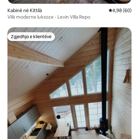
Kabinë në Kittilä
Vlerësimi mes
4,98 (60)
Vilë moderne luksoze - Levin Villa Repo
Zgjedhja e klientëve
Zgjedhja e klientëve