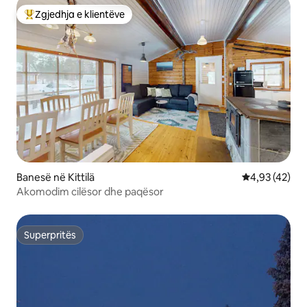
Zgjedhja e klientëve
Më të mirat e zgjedhjeve të klientëve
Banesë në Kittilä
Vlerësimi mes
4,93 (42)
Akomodim cilësor dhe paqësor
Superpritës
Superpritës