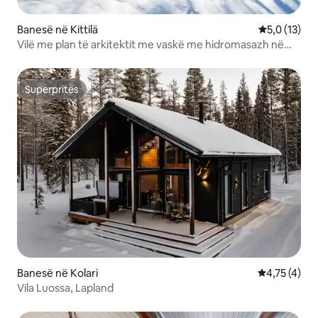
Banesë në Kittilä
Vlerësimi me
5,0 (13)
Vilë me plan të arkitektit me vaskë me hidromasazh në
natyrë
Superpritës
Superpritës
Banesë në Kolari
Vlerësimi me
4,75 (4)
Vila Luossa, Lapland